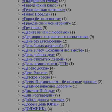
«Гвардейская смена»
(27)
«Гвардейский класс»
(24)
«Георгиевская ленточка»
(8)
«Голос Победы»
(1)
«Город без опасности»
(1)
«Гражданский мониторинг»
(2)
«Грузовик»
(5)
«Дарите книги с любовью»
(1)
«Дед мороз специального назначения»
(9)
«День без автомобиля»
(2)
«День белых журавлей»
(1)
«День в лесу. Сохраним лес вместе»
(2)
«День добрых дел»
(2)
«День открытых дверей»
(6)
«День памяти жертв ДТП»
(1)
«Дерево добра»
(4)
«Дети России»
(3)
«Детское кресло
(7)
«Детям Подмосковья – безопасные дороги»
(2)
«Детям-безопасные дороги!»
(1)
«Диктант Победы»
(3)
«Дни Росгвардии»
(9)
«Добрая дорога детства»
(2)
«Добрые дела ЮИД»
(1)
«ДОЛЖНИК»
(4)