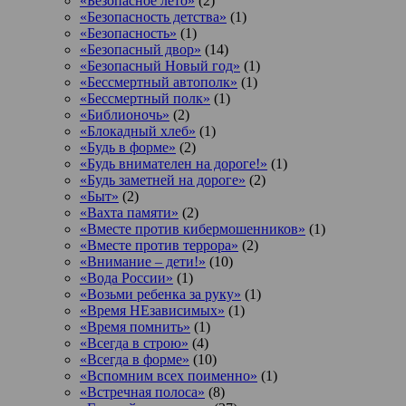
«Безопасное лето»
(2)
«Безопасность детства»
(1)
«Безопасность»
(1)
«Безопасный двор»
(14)
«Безопасный Новый год»
(1)
«Бессмертный автополк»
(1)
«Бессмертный полк»
(1)
«Библионочь»
(2)
«Блокадный хлеб»
(1)
«Будь в форме»
(2)
«Будь внимателен на дороге!»
(1)
«Будь заметней на дороге»
(2)
«Быт»
(2)
«Вахта памяти»
(2)
«Вместе против кибермошенников»
(1)
«Вместе против террора»
(2)
«Внимание – дети!»
(10)
«Вода России»
(1)
«Возьми ребенка за руку»
(1)
«Время НЕзависимых»
(1)
«Время помнить»
(1)
«Всегда в строю»
(4)
«Всегда в форме»
(10)
«Вспомним всех поименно»
(1)
«Встречная полоса»
(8)