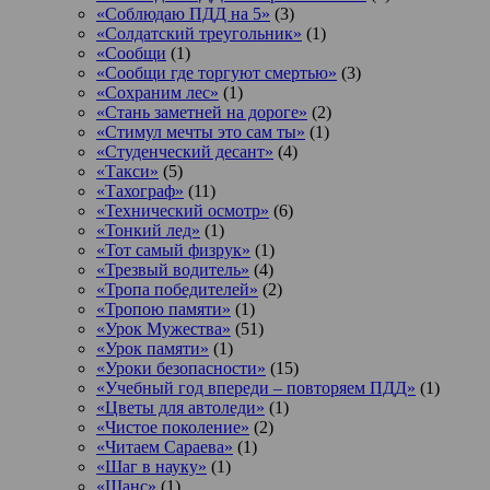
«Соблюдаю ПДД на 5»
(3)
«Солдатский треугольник»
(1)
«Сообщи
(1)
«Сообщи где торгуют смертью»
(3)
«Сохраним лес»
(1)
«Стань заметней на дороге»
(2)
«Стимул мечты это сам ты»
(1)
«Студенческий десант»
(4)
«Такси»
(5)
«Тахограф»
(11)
«Технический осмотр»
(6)
«Тонкий лед»
(1)
«Тот самый физрук»
(1)
«Трезвый водитель»
(4)
«Тропа победителей»
(2)
«Тропою памяти»
(1)
«Урок Мужества»
(51)
«Урок памяти»
(1)
«Уроки безопасности»
(15)
«Учебный год впереди – повторяем ПДД»
(1)
«Цветы для автоледи»
(1)
«Чистое поколение»
(2)
«Читаем Сараева»
(1)
«Шаг в науку»
(1)
«Шанс»
(1)