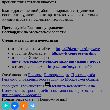
происшествия устанавливаются.
Благодаря слаженной работе пожарных и сотрудников
Росгвардии удалось предотвратить возможные жертвы и
минимизировать последствия возгорания.
Пресс-служба Главного управления
Росгвардии по Московской области
Следите за нашими новостями:
на официальном сайте —
https://50.rosguard.gov.ru/
в группе ВКонтакте —
https://vk.com/rosgvardmo
на канале Яндекс Дзен —
https://zen.yandex.ru/id/5d91a6de3d873600b11d9553
в телеграм канале —
https://t.me/rosgvardmo50
Опубликовано
Пожары
,
Помощь людям
,
Пресс-служба
Главного управления Росгвардии по Московской области
comment
сообщает
,
Происшествия
Оставить Комментарий
на
Подмосковные росгвардейцы оказали помощь в эвакуации
при пожаре в Королёве
Понравилась статья? Поддержите нас!