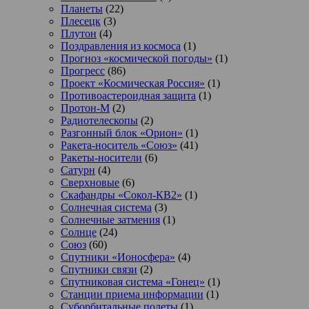
Планеты
(22)
Плесецк
(3)
Плутон
(4)
Поздравления из космоса
(1)
Прогноз «космической погоды»
(1)
Прогресс
(86)
Проект «Космическая Россия»
(1)
Противоастероидная защита
(1)
Протон-М
(2)
Радиотелескопы
(2)
Разгонный блок «Орион»
(1)
Ракета-носитель «Союз»
(41)
Ракеты-носители
(6)
Сатурн
(4)
Сверхновые
(6)
Скафандры «Сокол-КВ2»
(1)
Солнечная система
(3)
Солнечные затмения
(1)
Солнце
(24)
Союз
(60)
Спутники «Ионосфера»
(4)
Спутники связи
(2)
Спутниковая система «Гонец»
(1)
Станции приема информации
(1)
Суборбитальные полеты
(1)