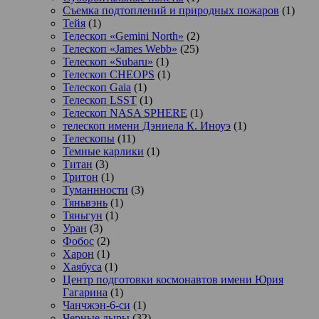
Съемка подтоплений и природных пожаров
(1)
Тейя
(1)
Телескоп «Gemini North»
(2)
Телескоп «James Webb»
(25)
Телескоп «Subaru»
(1)
Телескоп CHEOPS
(1)
Телескоп Gaia
(1)
Телескоп LSST
(1)
Телескоп NASA SPHERE
(1)
телескоп имени Дэниела К. Иноуэ
(1)
Телескопы
(11)
Темные карлики
(1)
Титан
(3)
Тритон
(1)
Туманнности
(3)
Тяньвэнь
(1)
Тяньгун
(1)
Уран
(3)
Фобос
(2)
Харон
(1)
Хаябуса
(1)
Центр подготовки космонавтов имени Юрия
Гагарина
(1)
Чанчжэн-6-си
(1)
Черные дыры
(32)