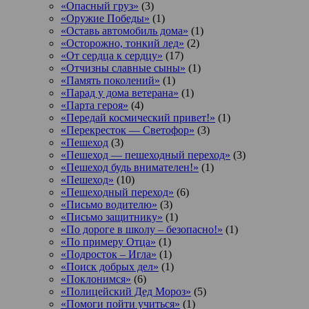
«Опасный груз»
(3)
«Оружие Победы»
(1)
«Оставь автомобиль дома»
(1)
«Осторожно, тонкий лед»
(2)
«От сердца к сердцу»
(17)
«Отчизны славные сыны»
(1)
«Память поколений»
(1)
«Парад у дома ветерана»
(1)
«Парта героя»
(4)
«Передай космический привет!»
(1)
«Перекресток — Светофор»
(3)
«Пешеход
(3)
«Пешеход — пешеходный переход»
(3)
«Пешеход будь внимателен!»
(1)
«Пешеход»
(10)
«Пешеходный переход»
(6)
«Письмо водителю»
(3)
«Письмо защитнику»
(1)
«По дороге в школу – безопасно!»
(1)
«По примеру Отца»
(1)
«Подросток ‒ Игла»
(1)
«Поиск добрых дел»
(1)
«Поклонимся»
(6)
«Полицейский Дед Мороз»
(5)
«Помоги пойти учиться»
(1)