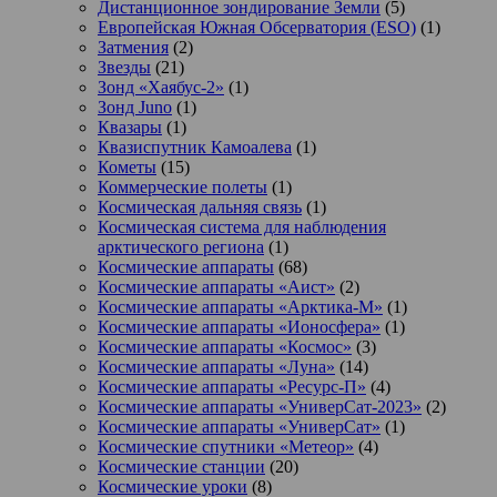
Дистанционное зондирование Земли
(5)
Европейская Южная Обсерватория (ESO)
(1)
Затмения
(2)
Звезды
(21)
Зонд «Хаябус-2»
(1)
Зонд Juno
(1)
Квазары
(1)
Квазиспутник Камоалева
(1)
Кометы
(15)
Коммерческие полеты
(1)
Космическая дальняя связь
(1)
Космическая система для наблюдения
арктического региона
(1)
Космические аппараты
(68)
Космические аппараты «Аист»
(2)
Космические аппараты «Арктика-М»
(1)
Космические аппараты «Ионосфера»
(1)
Космические аппараты «Космос»
(3)
Космические аппараты «Луна»
(14)
Космические аппараты «Ресурс-П»
(4)
Космические аппараты «УниверСат-2023»
(2)
Космические аппараты «УниверСат»
(1)
Космические спутники «Метеор»
(4)
Космические станции
(20)
Космические уроки
(8)