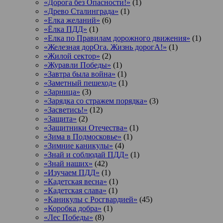
«Дорога без Опасности!»
(1)
«Древо Сталинграда»
(1)
«Елка желаний»
(6)
«Ёлка ПДД»
(1)
«Елка по Правилам дорожного движения»
(1)
«Железная дорОга. Жизнь дорогА!»
(1)
«Жилой сектор»
(2)
«Журавли Победы»
(1)
«Завтра была война»
(1)
«Заметный пешеход»
(1)
«Зарница»
(3)
«Зарядка со стражем порядка»
(3)
«Засветись!»
(12)
«Защита»
(2)
«Защитники Отечества»
(1)
«Зима в Подмосковье»
(1)
«Зимние каникулы»
(4)
«Знай и соблюдай ПДД»
(1)
«Знай наших»
(42)
«Изучаем ПДД»
(1)
«Кадетская весна»
(1)
«Кадетская слава»
(1)
«Каникулы с Росгвардией»
(45)
«Коробка добра»
(1)
«Лес Победы»
(8)