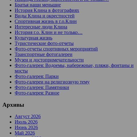
Братья наши меньшие
История Клина в фотографиях
Виды Клина и окрестностей
Спортивная жизнь в г.о.Клин
Интересные люди Клина
История г.о. Клин и не только…
Культурная жизнь
Туристические фото-отчеты
Фото-отчеты спортивных мероприятий
Транспортные фотогалереи
Музеи и достопримечательности
Фото-галерея: Водоемы, набережные, пляжи, фонтаны и
мосты
Фото-галерея: Парки
Фото-галереи на религиозную тему
Фото-галерея: Памятники
Фото-галерея: Разное
Архивы
Август 2026
Июль 2026
Июнь 2026
Май 2026