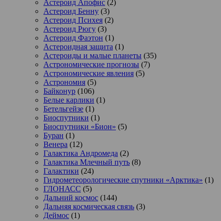
Астероид Апофис
(2)
Астероид Бенну
(3)
Астероид Психея
(2)
Астероид Рюгу
(3)
Астероид Фаэтон
(1)
Астероидная защита
(1)
Астероиды и малые планеты
(35)
Астрономические прогнозы
(7)
Астрономические явления
(5)
Астрономия
(5)
Байконур
(106)
Белые карлики
(1)
Бетельгейзе
(1)
Биоспутники
(1)
Биоспутники «Бион»
(5)
Буран
(1)
Венера
(12)
Галактика Андромеда
(2)
Галактика Млечный путь
(8)
Галактики
(24)
Гидрометеорологические спутники «Арктика»
(1)
ГЛОНАСС
(5)
Дальний космос
(144)
Дальняя космическая связь
(3)
Деймос
(1)