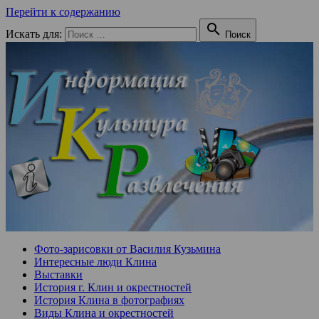
Перейти к содержанию

Искать для:
Поиск
Фото-зарисовки от Василия Кузьмина
Интересные люди Клина
Выставки
История г. Клин и окрестностей
История Клина в фотографиях
Виды Клина и окрестностей