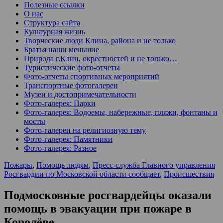
Полезные ссылки
О нас
Структура сайта
Культурная жизнь
Творческие люди Клина, района и не только
Братья наши меньшие
Природа г.Клин, окрестностей и не только…
Туристические фото-отчеты
Фото-отчеты спортивных мероприятий
Транспортные фотогалереи
Музеи и достопримечательности
Фото-галерея: Парки
Фото-галерея: Водоемы, набережные, пляжи, фонтаны и
мосты
Фото-галереи на религиозную тему
Фото-галерея: Памятники
Фото-галерея: Разное
Пожары
,
Помощь людям
,
Пресс-служба Главного управления
Росгвардии по Московской области сообщает
,
Происшествия
Подмосковные росгвардейцы оказали
помощь в эвакуации при пожаре в
Королёве