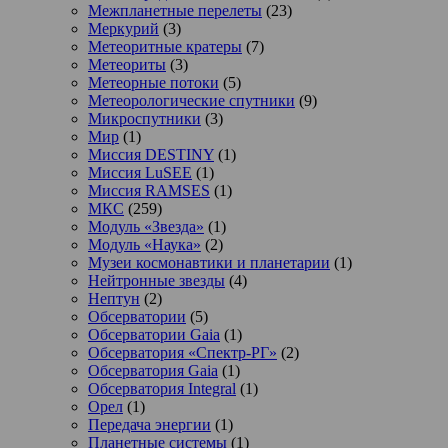
Межпланетные перелеты
(23)
Меркурий
(3)
Метеоритные кратеры
(7)
Метеориты
(3)
Метеорные потоки
(5)
Метеорологические спутники
(9)
Микроспутники
(3)
Мир
(1)
Миссия DESTINY
(1)
Миссия LuSEE
(1)
Миссия RAMSES
(1)
МКС
(259)
Модуль «Звезда»
(1)
Модуль «Наука»
(2)
Музеи космонавтики и планетарии
(1)
Нейтронные звезды
(4)
Нептун
(2)
Обсерватории
(5)
Обсерватории Gaia
(1)
Обсерватория «Спектр-РГ»
(2)
Обсерватория Gaia
(1)
Обсерватория Integral
(1)
Орел
(1)
Передача энергии
(1)
Планетные системы
(1)