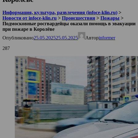
Информация, культура, развлечения (infoce-klin.ru)
>
Новости от infoce-klin.ru
>
Происшествия
>
Пожары
>
Подмосковные росгвардейцы оказали помощь в эвакуации
при пожаре в Королёве
Опубликовано
25.05.2025
25.05.2025
Автор
informer
287