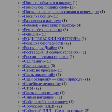
«Помоги собраться в школу»
(1)
«Помочь без лишних слов»
(3)
«Посвящение первоклассников в пешеходы»
(1)
«Посылка бойцу»
(1)
«Разговоры о важном»
(1)
«Ребенок – пассажир пешеход»
(4)
«Ремень безопасности»
(3)
«Рецидив»
(1)
«РОДИТЕЛЬСКИЙ КОНТРОЛЬ»
(1)
«Ромашка безопасности»
(2)
«Росгвардия Драйв»
(3)
«Росгвардия. В особых условиях»
(1)
«Россия — страна героев!»
(1)
«Сад памяти»
(1)
«Свеча памяти»
(6)
«Своих не бросаем»
(1)
«Связь поколений»
(7)
«Сдай батарейку — спаси природу»
(1)
«Семейные ценности»
(1)
«СИМ»
(2)
«Слезь с велосипеда»
(1)
«Сними наушники»
(1)
«Собери ребёнка в школу»
(1)
«Соблюдаем ПДД!»
(2)
«Соблюдай ПДД – Сохрани семью»
(2)