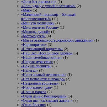
«Лето без опасности»
(1)
«Лови удачу с умной платежкой»
(2)
«Мак»
(5)
«Маленький пассажир – большая
ответственность!»
(11)
«Минута молчания»
(1)
«Многодетная Россия»
(1)
«Молоды душой»
(1)
«Мото-скутер»
(4)
«Мы за безопасность дорожного движения»
(1)
«Наркопритон»
(3)
«Начинающий водитель»
(2)
«Наш лес. Посади свое дерево»
(5)
«Наши семейные книги»
(1)
«Неделя мужества»
(1)
«Некуда спешить»
(6)
«Нелегал»
(4)
«Нелегальный перевозчик»
(1)
«Нет ненависти и вражде»
(2)
«Нетрезвый водитель»
(15)
«Новогоднее чудо»
(1)
«Ночь в парке»
(2)
«Один день с Росгвардией»
(5)
«Один щелчок спасает жизнь!»
(8)
«Окна России»
(1)