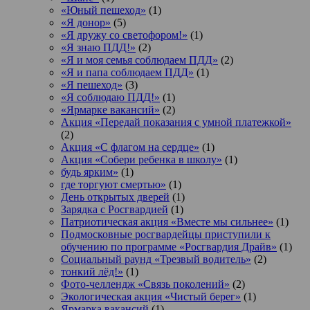
«Юный пешеход»
(1)
«Я донор»
(5)
«Я дружу со светофором!»
(1)
«Я знаю ПДД!»
(2)
«Я и моя семья соблюдаем ПДД»
(2)
«Я и папа соблюдаем ПДД»
(1)
«Я пешеход»
(3)
«Я соблюдаю ПДД!»
(1)
«Ярмарке вакансий»
(2)
Акция «Передай показания с умной платежкой»
(2)
Акция «С флагом на сердце»
(1)
Акция «Собери ребенка в школу»
(1)
будь ярким»
(1)
где торгуют смертью»
(1)
День открытых дверей
(1)
Зарядка с Росгвардией
(1)
Патриотическая акция «Вместе мы сильнее»
(1)
Подмосковные росгвардейцы приступили к
обучению по программе «Росгвардия Драйв»
(1)
Социальный раунд «Трезвый водитель»
(2)
тонкий лёд!»
(1)
Фото-челлендж «Связь поколений»
(2)
Экологическая акция «Чистый берег»
(1)
Ярмарка вакансий
(1)