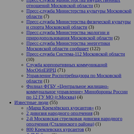
Пресс-служба Министерства имущественных
отношений Московской области
(1)
Пресс-служба Министерства культуры Московской
области
(7)
Пресс-служба Министерства физической культуры
и спорта Московской области
(3)
Пресс-служба Министерства экологии и
природопользования Московской области
(2)
Пресс-служба Министерства энергетики
Московской области сообщает
(122)
Пресс-служба Система-112 Московской области
(10)
Служба корпоративных коммуникаций
МосОблЕИРЦ
(71)
Управление Роспотребнадзора по Московской
области
(1)
Филиал ФГБУ «Центральное жилищно-
коммунальное управление» Минобороны России
по 12 ГУ МО (г.Москва)
(4)
Известные люди
(55)
«Марш Кремлёвских курсантов»
(1)
2 дивизия народного ополчения
(3)
2-й Московская стрелковая дивизия народного
ополчения (Сталинского района)
(1)
800 Кремлевских курсантов
(3)