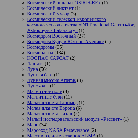
Космический аппарат OSIRIS-REx
(1)
Космический диктант
(1)
Космический мусор
(3)
Космический телескоп Европейского
космического агентства «INTErnational Gamma-Ray
Astrophysics Laboratory»
(1)
Космодром Восточный
(27)
Космодром Куру в Южной Америке
(1)
Космодромы
(35)
Космонавты
(134)
КОСПАС-САРСАТ
(2)
Ланьюэ
(1)
Луна
(56)
Лунная база
(1)
Лунная миссия Artemis
(3)
Луноходы
(1)
Магнитное поле
(4)
Магнитные бури
(11)
Малая планета Ганимед
(1)
Малая планета Европа
(6)
Малая планета Титан
(2)
Малый исследовательский модуль «Рассвет»
(1)
Марс
(34)
Марсоход NASA Perseverance
(2)
Массив радиотелескопов ALMA
(1)