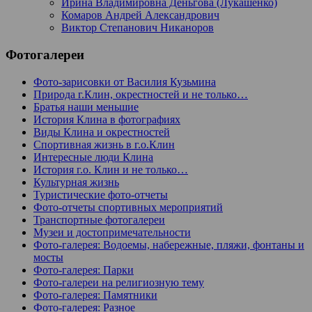
Ирина Владимировна Деньгова (Лукашенко)
Комаров Андрей Александрович
Виктор Степанович Никаноров
Фотогалереи
Фото-зарисовки от Василия Кузьмина
Природа г.Клин, окрестностей и не только…
Братья наши меньшие
История Клина в фотографиях
Виды Клина и окрестностей
Спортивная жизнь в г.о.Клин
Интересные люди Клина
История г.о. Клин и не только…
Культурная жизнь
Туристические фото-отчеты
Фото-отчеты спортивных мероприятий
Транспортные фотогалереи
Музеи и достопримечательности
Фото-галерея: Водоемы, набережные, пляжи, фонтаны и
мосты
Фото-галерея: Парки
Фото-галереи на религиозную тему
Фото-галерея: Памятники
Фото-галерея: Разное