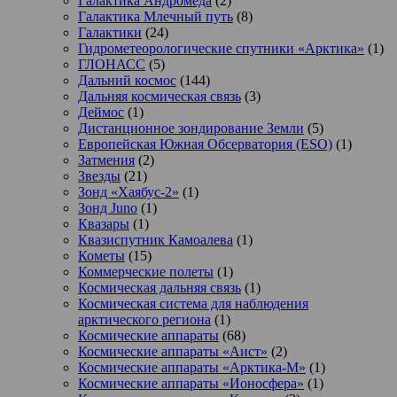
Галактика Андромеда
(2)
Галактика Млечный путь
(8)
Галактики
(24)
Гидрометеорологические спутники «Арктика»
(1)
ГЛОНАСС
(5)
Дальний космос
(144)
Дальняя космическая связь
(3)
Деймос
(1)
Дистанционное зондирование Земли
(5)
Европейская Южная Обсерватория (ESO)
(1)
Затмения
(2)
Звезды
(21)
Зонд «Хаябус-2»
(1)
Зонд Juno
(1)
Квазары
(1)
Квазиспутник Камоалева
(1)
Кометы
(15)
Коммерческие полеты
(1)
Космическая дальняя связь
(1)
Космическая система для наблюдения
арктического региона
(1)
Космические аппараты
(68)
Космические аппараты «Аист»
(2)
Космические аппараты «Арктика-М»
(1)
Космические аппараты «Ионосфера»
(1)