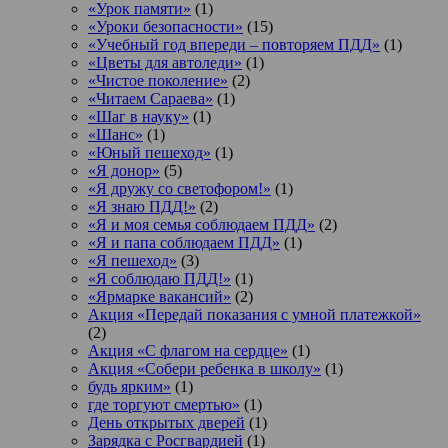
«Урок памяти»
(1)
«Уроки безопасности»
(15)
«Учебный год впереди – повторяем ПДД»
(1)
«Цветы для автоледи»
(1)
«Чистое поколение»
(2)
«Читаем Сараева»
(1)
«Шаг в науку»
(1)
«Шанс»
(1)
«Юный пешеход»
(1)
«Я донор»
(5)
«Я дружу со светофором!»
(1)
«Я знаю ПДД!»
(2)
«Я и моя семья соблюдаем ПДД»
(2)
«Я и папа соблюдаем ПДД»
(1)
«Я пешеход»
(3)
«Я соблюдаю ПДД!»
(1)
«Ярмарке вакансий»
(2)
Акция «Передай показания с умной платежкой»
(2)
Акция «С флагом на сердце»
(1)
Акция «Собери ребенка в школу»
(1)
будь ярким»
(1)
где торгуют смертью»
(1)
День открытых дверей
(1)
Зарядка с Росгвардией
(1)