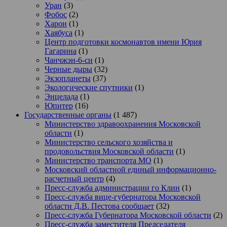
Уран
(3)
Фобос
(2)
Харон
(1)
Хаябуса
(1)
Центр подготовки космонавтов имени Юрия
Гагарина
(1)
Чанчжэн-6-си
(1)
Черные дыры
(32)
Экзопланеты
(37)
Экологические спутники
(1)
Энцелада
(1)
Юпитер
(16)
Государственные органы
(1 487)
Министерство здравоохранения Московской
области
(1)
Министерство сельского хозяйства и
продовольствия Московской области
(1)
Министерство транспорта МО
(1)
Московский областной единый информационно-
расчетный центр
(4)
Пресс-служба администрации го Клин
(1)
Пресс-служба вице-губернатора Московской
области Д.В. Пестова сообщает
(32)
Пресс-служба Губернатора Московской области
(2)
Пресс-служба заместителя Председателя