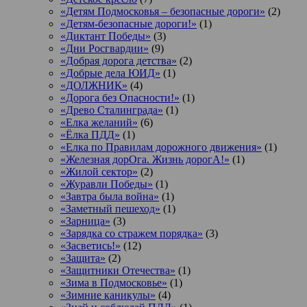
«Детям Подмосковья – безопасные дороги»
(2)
«Детям-безопасные дороги!»
(1)
«Диктант Победы»
(3)
«Дни Росгвардии»
(9)
«Добрая дорога детства»
(2)
«Добрые дела ЮИД»
(1)
«ДОЛЖНИК»
(4)
«Дорога без Опасности!»
(1)
«Древо Сталинграда»
(1)
«Елка желаний»
(6)
«Ёлка ПДД»
(1)
«Елка по Правилам дорожного движения»
(1)
«Железная дорОга. Жизнь дорогА!»
(1)
«Жилой сектор»
(2)
«Журавли Победы»
(1)
«Завтра была война»
(1)
«Заметный пешеход»
(1)
«Зарница»
(3)
«Зарядка со стражем порядка»
(3)
«Засветись!»
(12)
«Защита»
(2)
«Защитники Отечества»
(1)
«Зима в Подмосковье»
(1)
«Зимние каникулы»
(4)