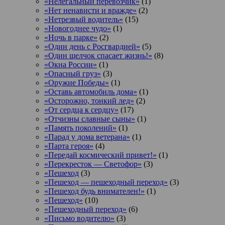
«Нелегальный перевозчик»
(1)
«Нет ненависти и вражде»
(2)
«Нетрезвый водитель»
(15)
«Новогоднее чудо»
(1)
«Ночь в парке»
(2)
«Один день с Росгвардией»
(5)
«Один щелчок спасает жизнь!»
(8)
«Окна России»
(1)
«Опасный груз»
(3)
«Оружие Победы»
(1)
«Оставь автомобиль дома»
(1)
«Осторожно, тонкий лед»
(2)
«От сердца к сердцу»
(17)
«Отчизны славные сыны»
(1)
«Память поколений»
(1)
«Парад у дома ветерана»
(1)
«Парта героя»
(4)
«Передай космический привет!»
(1)
«Перекресток — Светофор»
(3)
«Пешеход
(3)
«Пешеход — пешеходный переход»
(3)
«Пешеход будь внимателен!»
(1)
«Пешеход»
(10)
«Пешеходный переход»
(6)
«Письмо водителю»
(3)