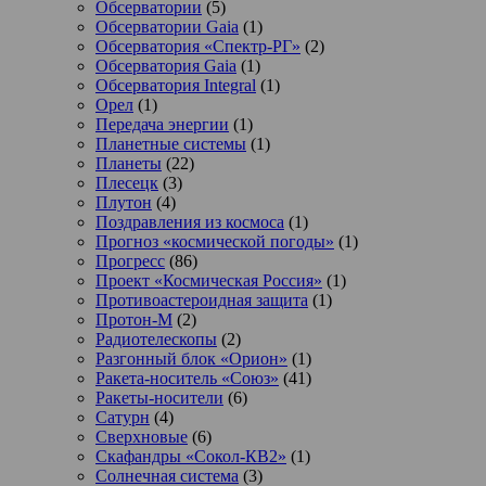
Обсерватории
(5)
Обсерватории Gaia
(1)
Обсерватория «Спектр-РГ»
(2)
Обсерватория Gaia
(1)
Обсерватория Integral
(1)
Орел
(1)
Передача энергии
(1)
Планетные системы
(1)
Планеты
(22)
Плесецк
(3)
Плутон
(4)
Поздравления из космоса
(1)
Прогноз «космической погоды»
(1)
Прогресс
(86)
Проект «Космическая Россия»
(1)
Противоастероидная защита
(1)
Протон-М
(2)
Радиотелескопы
(2)
Разгонный блок «Орион»
(1)
Ракета-носитель «Союз»
(41)
Ракеты-носители
(6)
Сатурн
(4)
Сверхновые
(6)
Скафандры «Сокол-КВ2»
(1)
Солнечная система
(3)