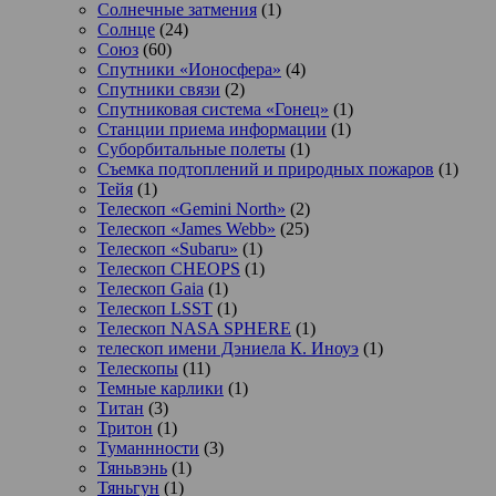
Солнечные затмения
(1)
Солнце
(24)
Союз
(60)
Спутники «Ионосфера»
(4)
Спутники связи
(2)
Спутниковая система «Гонец»
(1)
Станции приема информации
(1)
Суборбитальные полеты
(1)
Съемка подтоплений и природных пожаров
(1)
Тейя
(1)
Телескоп «Gemini North»
(2)
Телескоп «James Webb»
(25)
Телескоп «Subaru»
(1)
Телескоп CHEOPS
(1)
Телескоп Gaia
(1)
Телескоп LSST
(1)
Телескоп NASA SPHERE
(1)
телескоп имени Дэниела К. Иноуэ
(1)
Телескопы
(11)
Темные карлики
(1)
Титан
(3)
Тритон
(1)
Туманнности
(3)
Тяньвэнь
(1)
Тяньгун
(1)