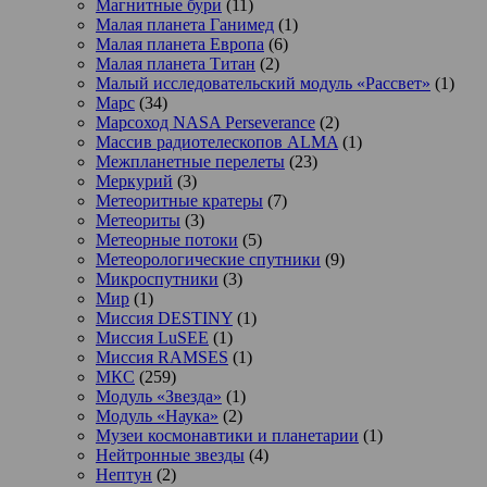
Магнитные бури
(11)
Малая планета Ганимед
(1)
Малая планета Европа
(6)
Малая планета Титан
(2)
Малый исследовательский модуль «Рассвет»
(1)
Марс
(34)
Марсоход NASA Perseverance
(2)
Массив радиотелескопов ALMA
(1)
Межпланетные перелеты
(23)
Меркурий
(3)
Метеоритные кратеры
(7)
Метеориты
(3)
Метеорные потоки
(5)
Метеорологические спутники
(9)
Микроспутники
(3)
Мир
(1)
Миссия DESTINY
(1)
Миссия LuSEE
(1)
Миссия RAMSES
(1)
МКС
(259)
Модуль «Звезда»
(1)
Модуль «Наука»
(2)
Музеи космонавтики и планетарии
(1)
Нейтронные звезды
(4)
Нептун
(2)