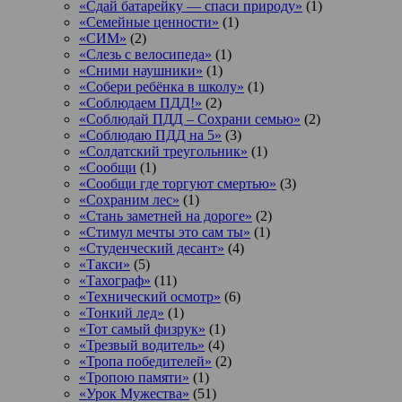
«Сдай батарейку — спаси природу»
(1)
«Семейные ценности»
(1)
«СИМ»
(2)
«Слезь с велосипеда»
(1)
«Сними наушники»
(1)
«Собери ребёнка в школу»
(1)
«Соблюдаем ПДД!»
(2)
«Соблюдай ПДД – Сохрани семью»
(2)
«Соблюдаю ПДД на 5»
(3)
«Солдатский треугольник»
(1)
«Сообщи
(1)
«Сообщи где торгуют смертью»
(3)
«Сохраним лес»
(1)
«Стань заметней на дороге»
(2)
«Стимул мечты это сам ты»
(1)
«Студенческий десант»
(4)
«Такси»
(5)
«Тахограф»
(11)
«Технический осмотр»
(6)
«Тонкий лед»
(1)
«Тот самый физрук»
(1)
«Трезвый водитель»
(4)
«Тропа победителей»
(2)
«Тропою памяти»
(1)
«Урок Мужества»
(51)