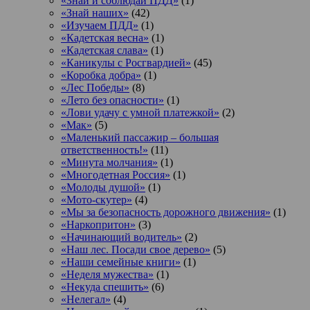
«Знай и соблюдай ПДД»
(1)
«Знай наших»
(42)
«Изучаем ПДД»
(1)
«Кадетская весна»
(1)
«Кадетская слава»
(1)
«Каникулы с Росгвардией»
(45)
«Коробка добра»
(1)
«Лес Победы»
(8)
«Лето без опасности»
(1)
«Лови удачу с умной платежкой»
(2)
«Мак»
(5)
«Маленький пассажир – большая
ответственность!»
(11)
«Минута молчания»
(1)
«Многодетная Россия»
(1)
«Молоды душой»
(1)
«Мото-скутер»
(4)
«Мы за безопасность дорожного движения»
(1)
«Наркопритон»
(3)
«Начинающий водитель»
(2)
«Наш лес. Посади свое дерево»
(5)
«Наши семейные книги»
(1)
«Неделя мужества»
(1)
«Некуда спешить»
(6)
«Нелегал»
(4)