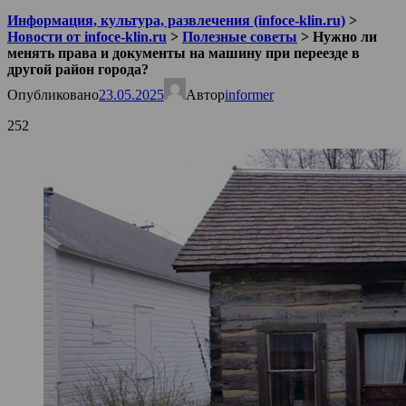
Информация, культура, развлечения (infoce-klin.ru)
>
Новости от infoce-klin.ru
>
Полезные советы
>
Нужно ли
менять права и документы на машину при переезде в
другой район города?
Опубликовано
23.05.2025
Автор
informer
252