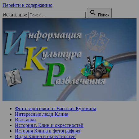
Перейти к содержанию

Искать для:
Поиск
Фото-зарисовки от Василия Кузьмина
Интересные люди Клина
Выставки
История г. Клин и окрестностей
История Клина в фотографиях
Виды Клина и окрестностей