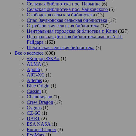
Сельская библиотека пос. Нарынка
(6)
Сельская библиотека пос. Чайковского
(5)
Слободская сельская библиотека
(13)
Спас-Заулковская сельская библиотека
(17)
Струбковская сельская библиотека
(17)
Центральная городская библиотека г. Клин
(327)
Центральная Детская библиотека имени А. П.
Гайдара
(163)
Щекинская сельская библиотека
(7)
Все о космосе
(808)
«Кондор-ФКА»
(1)
ALMA
(1)
Apollo
(1)
ART-XC
(1)
Artemis
(6)
Blue Origin
(1)
Cassini
(3)
Chandrayaan
(1)
Crew Dragon
(17)
Cygnus
(1)
CZ-6C
(1)
DART
(2)
ESA NASA
(1)
Europa Clipper
(3)
ExoMars
(1)