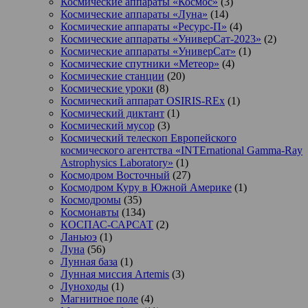
Космические аппараты «Космос»
(3)
Космические аппараты «Луна»
(14)
Космические аппараты «Ресурс-П»
(4)
Космические аппараты «УниверСат-2023»
(2)
Космические аппараты «УниверСат»
(1)
Космические спутники «Метеор»
(4)
Космические станции
(20)
Космические уроки
(8)
Космический аппарат OSIRIS-REx
(1)
Космический диктант
(1)
Космический мусор
(3)
Космический телескоп Европейского
космического агентства «INTErnational Gamma-Ray
Astrophysics Laboratory»
(1)
Космодром Восточный
(27)
Космодром Куру в Южной Америке
(1)
Космодромы
(35)
Космонавты
(134)
КОСПАС-САРСАТ
(2)
Ланьюэ
(1)
Луна
(56)
Лунная база
(1)
Лунная миссия Artemis
(3)
Луноходы
(1)
Магнитное поле
(4)