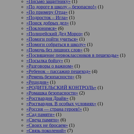
«Письмо защитнику»
(1)
«По дороге в школу – безопасно!»
(1)
«По примеру Отца»
(1)
«Подросток ‒ Игла»
(1)
«Поиск добрых дел»
(1)
«Поклонимся»
(6)
«Полицейский Дед Мороз»
(5)
«Помоги пойти учиться»
(1)
«Помоги собраться в школу»
(1)
«Помочь без лишних слов»
(3)
«Посвящение первоклассников в пешеходы»
(1)
«Посылка бойцу»
(1)
«Разговоры о важном»
(1)
«Ребенок – пассажир пешеход»
(4)
«Ремень безопасности»
(3)
«Рецидив»
(1)
«РОДИТЕЛЬСКИЙ КОНТРОЛЬ»
(1)
«Ромашка безопасности»
(2)
«Росгвардия Драйв»
(3)
«Росгвардия. В особых условиях»
(1)
«Россия — страна героев!»
(1)
«Сад памяти»
(1)
«Свеча памяти»
(6)
«Своих не бросаем»
(1)
«Связь поколений»
(7)