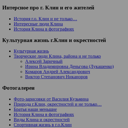
Интерсное про г. Клин и его жителей
История г.о. Клин и не только…
Интересные люди Клина
История Клина в фотографиях
Культурная жизнь г.Клин и окрестностей
Культурная жизнь
Творческие люди Клина, района и не только
Алексей Заричный
Ирина Владимировна Деньгова (Лукашенко)
Комаров Андрей Александрович
Виктор Степанович Никаноров
Фотогалереи
Фото-зарисовки от Василия Кузьмина
Природа г.Клин, окрестностей и не только…
Братья наши меньшие
История Клина в фотографиях
Виды Клина и окрестностей
Спортивная жизнь в г.о.Клин