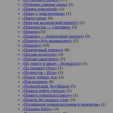
«Отчизны славные сыны»
(1)
«Память поколений»
(1)
«Парад у дома ветерана»
(1)
«Парта героя»
(4)
«Передай космический привет!»
(1)
«Перекресток — Светофор»
(3)
«Пешеход
(3)
«Пешеход — пешеходный переход»
(3)
«Пешеход будь внимателен!»
(1)
«Пешеход»
(10)
«Пешеходный переход»
(6)
«Письмо водителю»
(3)
«Письмо защитнику»
(1)
«По дороге в школу – безопасно!»
(1)
«По примеру Отца»
(1)
«Подросток ‒ Игла»
(1)
«Поиск добрых дел»
(1)
«Поклонимся»
(6)
«Полицейский Дед Мороз»
(5)
«Помоги пойти учиться»
(1)
«Помоги собраться в школу»
(1)
«Помочь без лишних слов»
(3)
«Посвящение первоклассников в пешеходы»
(1)
«Посылка бойцу»
(1)