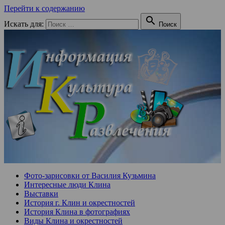
Перейти к содержанию

Искать для:
Поиск
Фото-зарисовки от Василия Кузьмина
Интересные люди Клина
Выставки
История г. Клин и окрестностей
История Клина в фотографиях
Виды Клина и окрестностей