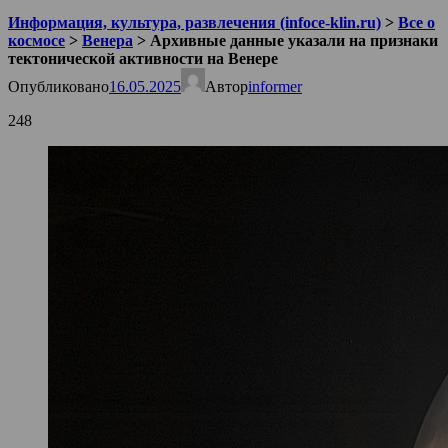
Информация, культура, развлечения (infoce-klin.ru)
>
Все о
космосе
>
Венера
>
Архивные данные указали на признаки
тектонической активности на Венере
Опубликовано
16.05.2025
Автор
informer
248