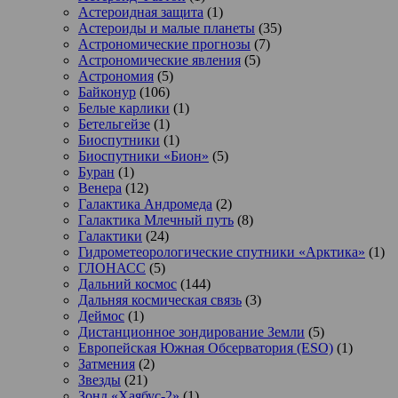
Астероидная защита
(1)
Астероиды и малые планеты
(35)
Астрономические прогнозы
(7)
Астрономические явления
(5)
Астрономия
(5)
Байконур
(106)
Белые карлики
(1)
Бетельгейзе
(1)
Биоспутники
(1)
Биоспутники «Бион»
(5)
Буран
(1)
Венера
(12)
Галактика Андромеда
(2)
Галактика Млечный путь
(8)
Галактики
(24)
Гидрометеорологические спутники «Арктика»
(1)
ГЛОНАСС
(5)
Дальний космос
(144)
Дальняя космическая связь
(3)
Деймос
(1)
Дистанционное зондирование Земли
(5)
Европейская Южная Обсерватория (ESO)
(1)
Затмения
(2)
Звезды
(21)
Зонд «Хаябус-2»
(1)