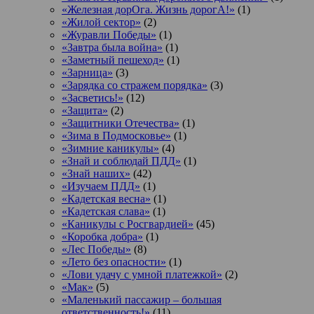
«Железная дорОга. Жизнь дорогА!»
(1)
«Жилой сектор»
(2)
«Журавли Победы»
(1)
«Завтра была война»
(1)
«Заметный пешеход»
(1)
«Зарница»
(3)
«Зарядка со стражем порядка»
(3)
«Засветись!»
(12)
«Защита»
(2)
«Защитники Отечества»
(1)
«Зима в Подмосковье»
(1)
«Зимние каникулы»
(4)
«Знай и соблюдай ПДД»
(1)
«Знай наших»
(42)
«Изучаем ПДД»
(1)
«Кадетская весна»
(1)
«Кадетская слава»
(1)
«Каникулы с Росгвардией»
(45)
«Коробка добра»
(1)
«Лес Победы»
(8)
«Лето без опасности»
(1)
«Лови удачу с умной платежкой»
(2)
«Мак»
(5)
«Маленький пассажир – большая
ответственность!»
(11)