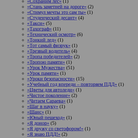
«Сохраним лес»
(1)
«Стань заметней на дороге»
(2)
«Стимул мечты это сам ты»
(1)
«Студенческий десант»
(4)
«Такси»
(5)
«Тахограф»
(11)
«Технический осмотр»
(6)
«Тонкий лед»
(1)
«Тот самый физрук»
(1)
«Трезвый водитель»
(4)
«Тропа победителей»
(2)
«Тропою памяти»
(1)
«Урок Мужества»
(51)
«Урок памяти»
(1)
«Уроки безопасности»
(15)
«Учебный год впереди – повторяем ПДД»
(1)
«Цветы для автоледи»
(1)
«Чистое поколение»
(2)
«Читаем Сараева»
(1)
«Шаг в науку»
(1)
«Шанс»
(1)
«Юный пешеход»
(1)
«Я донор»
(5)
«Я дружу со светофором!»
(1)
«Я знаю ПДД!»
(2)