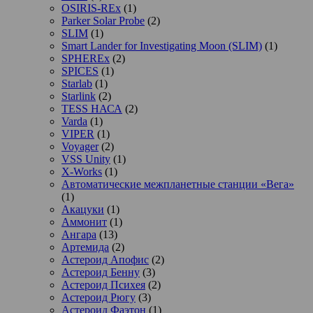
OSIRIS-REx
(1)
Parker Solar Probe
(2)
SLIM
(1)
Smart Lander for Investigating Moon (SLIM)
(1)
SPHEREx
(2)
SPICES
(1)
Starlab
(1)
Starlink
(2)
TESS НАСА
(2)
Varda
(1)
VIPER
(1)
Voyager
(2)
VSS Unity
(1)
X-Works
(1)
Автоматические межпланетные станции «Вега»
(1)
Акацуки
(1)
Аммонит
(1)
Ангара
(13)
Артемида
(2)
Астероид Апофис
(2)
Астероид Бенну
(3)
Астероид Психея
(2)
Астероид Рюгу
(3)
Астероид Фаэтон
(1)