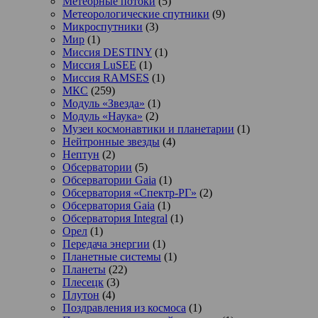
Метеорные потоки
(5)
Метеорологические спутники
(9)
Микроспутники
(3)
Мир
(1)
Миссия DESTINY
(1)
Миссия LuSEE
(1)
Миссия RAMSES
(1)
МКС
(259)
Модуль «Звезда»
(1)
Модуль «Наука»
(2)
Музеи космонавтики и планетарии
(1)
Нейтронные звезды
(4)
Нептун
(2)
Обсерватории
(5)
Обсерватории Gaia
(1)
Обсерватория «Спектр-РГ»
(2)
Обсерватория Gaia
(1)
Обсерватория Integral
(1)
Орел
(1)
Передача энергии
(1)
Планетные системы
(1)
Планеты
(22)
Плесецк
(3)
Плутон
(4)
Поздравления из космоса
(1)