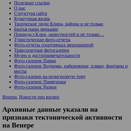
Полезные ссылки
О нас
Структура сайта
Культурная жизнь
Творческие люди Клина, района и не только
Братья наши меньшие
Природа г.Клин, окрестностей и не только…
Туристические фото-отчеты
Фото-отчеты спортивных мероприятий
Транспортные фотогалереи
Музеи и достопримечательности
Фото-галерея: Парки
Фото-галерея: Водоемы, набережные, пляжи, фонтаны и
мосты
Фото-галереи на религиозную тему
Фото-галерея: Памятники
Фото-галерея: Разное
Венера
,
Новости про космос
Архивные данные указали на
признаки тектонической активности
на Венере