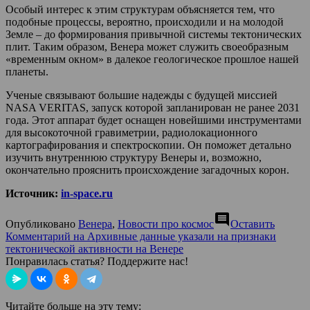
Особый интерес к этим структурам объясняется тем, что
подобные процессы, вероятно, происходили и на молодой
Земле – до формирования привычной системы тектонических
плит. Таким образом, Венера может служить своеобразным
«временным окном» в далекое геологическое прошлое нашей
планеты.
Ученые связывают большие надежды с будущей миссией
NASA VERITAS, запуск которой запланирован не ранее 2031
года. Этот аппарат будет оснащен новейшими инструментами
для высокоточной гравиметрии, радиолокационного
картографирования и спектроскопии. Он поможет детально
изучить внутреннюю структуру Венеры и, возможно,
окончательно прояснить происхождение загадочных корон.
Источник:
in-space.ru
comment
Опубликовано
Венера
,
Новости про космос
Оставить
Комментарий
на Архивные данные указали на признаки
тектонической активности на Венере
Понравилась статья? Поддержите нас!
Читайте больше на эту тему: