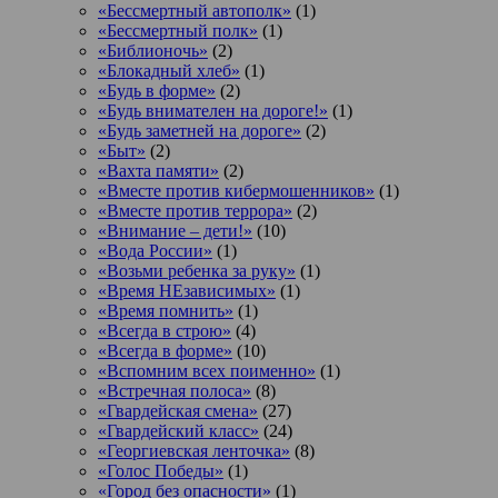
«Бессмертный автополк»
(1)
«Бессмертный полк»
(1)
«Библионочь»
(2)
«Блокадный хлеб»
(1)
«Будь в форме»
(2)
«Будь внимателен на дороге!»
(1)
«Будь заметней на дороге»
(2)
«Быт»
(2)
«Вахта памяти»
(2)
«Вместе против кибермошенников»
(1)
«Вместе против террора»
(2)
«Внимание – дети!»
(10)
«Вода России»
(1)
«Возьми ребенка за руку»
(1)
«Время НЕзависимых»
(1)
«Время помнить»
(1)
«Всегда в строю»
(4)
«Всегда в форме»
(10)
«Вспомним всех поименно»
(1)
«Встречная полоса»
(8)
«Гвардейская смена»
(27)
«Гвардейский класс»
(24)
«Георгиевская ленточка»
(8)
«Голос Победы»
(1)
«Город без опасности»
(1)