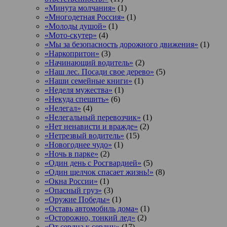
«Минута молчания»
(1)
«Многодетная Россия»
(1)
«Молоды душой»
(1)
«Мото-скутер»
(4)
«Мы за безопасность дорожного движения»
(1)
«Наркопритон»
(3)
«Начинающий водитель»
(2)
«Наш лес. Посади свое дерево»
(5)
«Наши семейные книги»
(1)
«Неделя мужества»
(1)
«Некуда спешить»
(6)
«Нелегал»
(4)
«Нелегальный перевозчик»
(1)
«Нет ненависти и вражде»
(2)
«Нетрезвый водитель»
(15)
«Новогоднее чудо»
(1)
«Ночь в парке»
(2)
«Один день с Росгвардией»
(5)
«Один щелчок спасает жизнь!»
(8)
«Окна России»
(1)
«Опасный груз»
(3)
«Оружие Победы»
(1)
«Оставь автомобиль дома»
(1)
«Осторожно, тонкий лед»
(2)
«От сердца к сердцу»
(17)