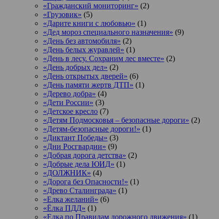
«Гражданский мониторинг»
(2)
«Грузовик»
(5)
«Дарите книги с любовью»
(1)
«Дед мороз специального назначения»
(9)
«День без автомобиля»
(2)
«День белых журавлей»
(1)
«День в лесу. Сохраним лес вместе»
(2)
«День добрых дел»
(2)
«День открытых дверей»
(6)
«День памяти жертв ДТП»
(1)
«Дерево добра»
(4)
«Дети России»
(3)
«Детское кресло
(7)
«Детям Подмосковья – безопасные дороги»
(2)
«Детям-безопасные дороги!»
(1)
«Диктант Победы»
(3)
«Дни Росгвардии»
(9)
«Добрая дорога детства»
(2)
«Добрые дела ЮИД»
(1)
«ДОЛЖНИК»
(4)
«Дорога без Опасности!»
(1)
«Древо Сталинграда»
(1)
«Елка желаний»
(6)
«Ёлка ПДД»
(1)
«Елка по Правилам дорожного движения»
(1)