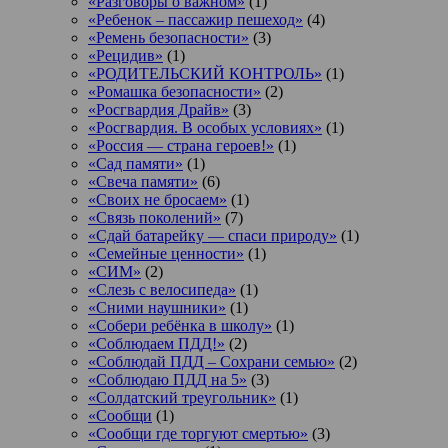
«Разговоры о важном»
(1)
«Ребенок – пассажир пешеход»
(4)
«Ремень безопасности»
(3)
«Рецидив»
(1)
«РОДИТЕЛЬСКИЙ КОНТРОЛЬ»
(1)
«Ромашка безопасности»
(2)
«Росгвардия Драйв»
(3)
«Росгвардия. В особых условиях»
(1)
«Россия — страна героев!»
(1)
«Сад памяти»
(1)
«Свеча памяти»
(6)
«Своих не бросаем»
(1)
«Связь поколений»
(7)
«Сдай батарейку — спаси природу»
(1)
«Семейные ценности»
(1)
«СИМ»
(2)
«Слезь с велосипеда»
(1)
«Сними наушники»
(1)
«Собери ребёнка в школу»
(1)
«Соблюдаем ПДД!»
(2)
«Соблюдай ПДД – Сохрани семью»
(2)
«Соблюдаю ПДД на 5»
(3)
«Солдатский треугольник»
(1)
«Сообщи
(1)
«Сообщи где торгуют смертью»
(3)