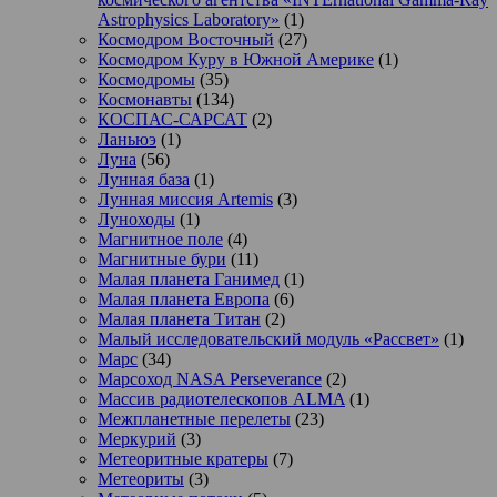
Astrophysics Laboratory»
(1)
Космодром Восточный
(27)
Космодром Куру в Южной Америке
(1)
Космодромы
(35)
Космонавты
(134)
КОСПАС-САРСАТ
(2)
Ланьюэ
(1)
Луна
(56)
Лунная база
(1)
Лунная миссия Artemis
(3)
Луноходы
(1)
Магнитное поле
(4)
Магнитные бури
(11)
Малая планета Ганимед
(1)
Малая планета Европа
(6)
Малая планета Титан
(2)
Малый исследовательский модуль «Рассвет»
(1)
Марс
(34)
Марсоход NASA Perseverance
(2)
Массив радиотелескопов ALMA
(1)
Межпланетные перелеты
(23)
Меркурий
(3)
Метеоритные кратеры
(7)
Метеориты
(3)