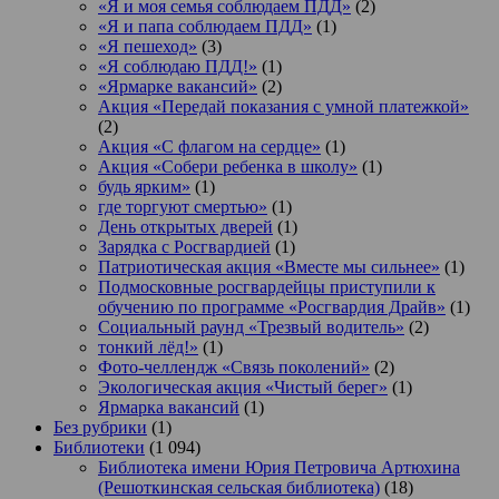
«Я и моя семья соблюдаем ПДД»
(2)
«Я и папа соблюдаем ПДД»
(1)
«Я пешеход»
(3)
«Я соблюдаю ПДД!»
(1)
«Ярмарке вакансий»
(2)
Акция «Передай показания с умной платежкой»
(2)
Акция «С флагом на сердце»
(1)
Акция «Собери ребенка в школу»
(1)
будь ярким»
(1)
где торгуют смертью»
(1)
День открытых дверей
(1)
Зарядка с Росгвардией
(1)
Патриотическая акция «Вместе мы сильнее»
(1)
Подмосковные росгвардейцы приступили к
обучению по программе «Росгвардия Драйв»
(1)
Социальный раунд «Трезвый водитель»
(2)
тонкий лёд!»
(1)
Фото-челлендж «Связь поколений»
(2)
Экологическая акция «Чистый берег»
(1)
Ярмарка вакансий
(1)
Без рубрики
(1)
Библиотеки
(1 094)
Библиотека имени Юрия Петровича Артюхина
(Решоткинская сельская библиотека)
(18)