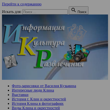
Перейти к содержанию

Искать для:
Поиск
Фото-зарисовки от Василия Кузьмина
Интересные люди Клина
Выставки
История г. Клин и окрестностей
История Клина в фотографиях
Виды Клина и окрестностей