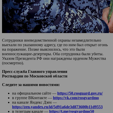
Сотрудники вневедомственной охраны незамедлительно
выехали по указанному адресу, где по ним был открыт огонь
на поражение. Позже выяснилось, что это были
военнослужащие-дезертиры. Оба сотрудника были убиты.
Указом Президента РФ они награждены орденом Мужества
(посмертно).
Пресс-служба Главного управления
Росгвардии по Московской области
Следите за нашими новостями:
на официальном сайте —
https://50.rosguard.gov.ru/
в группе ВКонтакте —
https://vk.com/rosgvardmo
на канале Яндекс Дзен —
https://zen.yandex.ru/id/5d91a6de3d873600b11d9553
в телеграм канале —
https://t.me/rosgvardmo50