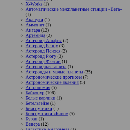
X-Works
(1)
Автоматические межпланетные станции «Вега»
(1)
Акацуки
(1)
Аммонит
(1)
Ангара
(13)
Артемида
(2)
Астероид Апофис
(2)
Астероид Бенну
(3)
Астероид Психея
(2)
Астероид Рюгу
(3)
Астероид Фаэтон
(1)
Астероидная защита
(1)
Астероиды и малые планеты
(35)
Астрономические прогнозы
(7)
Астрономические явления
(5)
Астрономия
(5)
Байконур
(106)
Белые карлики
(1)
Бетельгейзе
(1)
Биоспутники
(1)
Биоспутники «Бион»
(5)
Буран
(1)
Венера
(12)
Галактика Андромеда
(2)