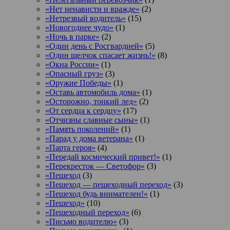
«Нет ненависти и вражде»
(2)
«Нетрезвый водитель»
(15)
«Новогоднее чудо»
(1)
«Ночь в парке»
(2)
«Один день с Росгвардией»
(5)
«Один щелчок спасает жизнь!»
(8)
«Окна России»
(1)
«Опасный груз»
(3)
«Оружие Победы»
(1)
«Оставь автомобиль дома»
(1)
«Осторожно, тонкий лед»
(2)
«От сердца к сердцу»
(17)
«Отчизны славные сыны»
(1)
«Память поколений»
(1)
«Парад у дома ветерана»
(1)
«Парта героя»
(4)
«Передай космический привет!»
(1)
«Перекресток — Светофор»
(3)
«Пешеход
(3)
«Пешеход — пешеходный переход»
(3)
«Пешеход будь внимателен!»
(1)
«Пешеход»
(10)
«Пешеходный переход»
(6)
«Письмо водителю»
(3)