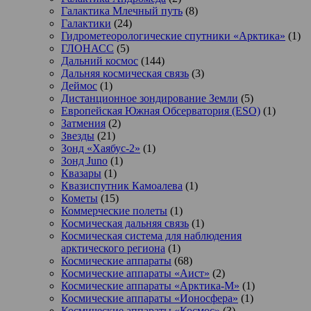
Галактика Млечный путь
(8)
Галактики
(24)
Гидрометеорологические спутники «Арктика»
(1)
ГЛОНАСС
(5)
Дальний космос
(144)
Дальняя космическая связь
(3)
Деймос
(1)
Дистанционное зондирование Земли
(5)
Европейская Южная Обсерватория (ESO)
(1)
Затмения
(2)
Звезды
(21)
Зонд «Хаябус-2»
(1)
Зонд Juno
(1)
Квазары
(1)
Квазиспутник Камоалева
(1)
Кометы
(15)
Коммерческие полеты
(1)
Космическая дальняя связь
(1)
Космическая система для наблюдения
арктического региона
(1)
Космические аппараты
(68)
Космические аппараты «Аист»
(2)
Космические аппараты «Арктика-М»
(1)
Космические аппараты «Ионосфера»
(1)
Космические аппараты «Космос»
(3)