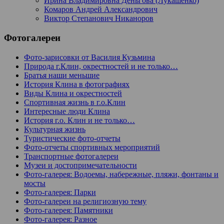
Ирина Владимировна Деньгова (Лукашенко)
Комаров Андрей Александрович
Виктор Степанович Никаноров
Фотогалереи
Фото-зарисовки от Василия Кузьмина
Природа г.Клин, окрестностей и не только…
Братья наши меньшие
История Клина в фотографиях
Виды Клина и окрестностей
Спортивная жизнь в г.о.Клин
Интересные люди Клина
История г.о. Клин и не только…
Культурная жизнь
Туристические фото-отчеты
Фото-отчеты спортивных мероприятий
Транспортные фотогалереи
Музеи и достопримечательности
Фото-галерея: Водоемы, набережные, пляжи, фонтаны и
мосты
Фото-галерея: Парки
Фото-галереи на религиозную тему
Фото-галерея: Памятники
Фото-галерея: Разное