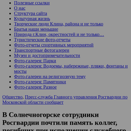
Полезные ссылки
О нас
Структура сайта
Культурная жизнь
Творческие люди Клина, района и не только
Братья наши меньшие
Природа г.Клин, окрестностей и не только…
Туристические фото-отчеты
Фото-отчеты спортивных мероприятий
Транспортные фотогалереи
Музеи и достопримечательности
Фото-галерея: Парки
Фото-галерея: Водоемы, набережные, пляжи, фонтаны и
мосты
Фото-галереи на религиозную тему
Фото-галерея: Памятники
Фото-галерея: Разное
Общество
,
Пресс-служба Главного управления Росгвардии по
Московской области сообщает
В Солнечногорске сотрудники
Росгвардии почтили память коллег,
погибших при исполнении служебного