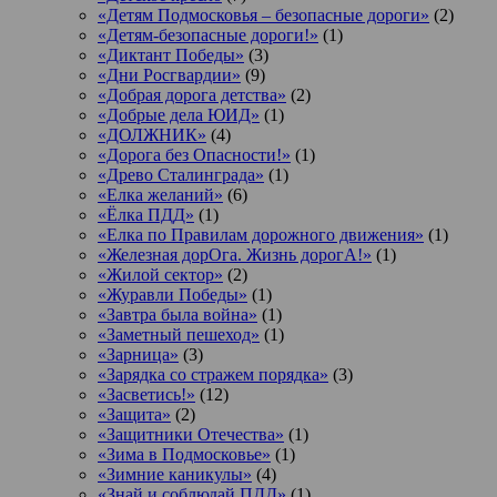
«Детям Подмосковья – безопасные дороги»
(2)
«Детям-безопасные дороги!»
(1)
«Диктант Победы»
(3)
«Дни Росгвардии»
(9)
«Добрая дорога детства»
(2)
«Добрые дела ЮИД»
(1)
«ДОЛЖНИК»
(4)
«Дорога без Опасности!»
(1)
«Древо Сталинграда»
(1)
«Елка желаний»
(6)
«Ёлка ПДД»
(1)
«Елка по Правилам дорожного движения»
(1)
«Железная дорОга. Жизнь дорогА!»
(1)
«Жилой сектор»
(2)
«Журавли Победы»
(1)
«Завтра была война»
(1)
«Заметный пешеход»
(1)
«Зарница»
(3)
«Зарядка со стражем порядка»
(3)
«Засветись!»
(12)
«Защита»
(2)
«Защитники Отечества»
(1)
«Зима в Подмосковье»
(1)
«Зимние каникулы»
(4)
«Знай и соблюдай ПДД»
(1)