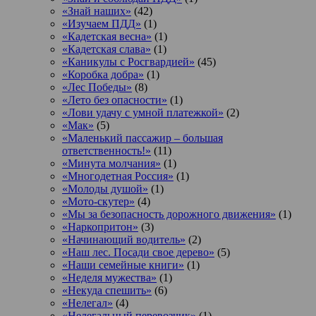
«Знай наших»
(42)
«Изучаем ПДД»
(1)
«Кадетская весна»
(1)
«Кадетская слава»
(1)
«Каникулы с Росгвардией»
(45)
«Коробка добра»
(1)
«Лес Победы»
(8)
«Лето без опасности»
(1)
«Лови удачу с умной платежкой»
(2)
«Мак»
(5)
«Маленький пассажир – большая
ответственность!»
(11)
«Минута молчания»
(1)
«Многодетная Россия»
(1)
«Молоды душой»
(1)
«Мото-скутер»
(4)
«Мы за безопасность дорожного движения»
(1)
«Наркопритон»
(3)
«Начинающий водитель»
(2)
«Наш лес. Посади свое дерево»
(5)
«Наши семейные книги»
(1)
«Неделя мужества»
(1)
«Некуда спешить»
(6)
«Нелегал»
(4)
«Нелегальный перевозчик»
(1)