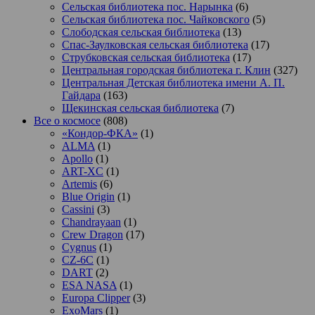
Сельская библиотека пос. Нарынка
(6)
Сельская библиотека пос. Чайковского
(5)
Слободская сельская библиотека
(13)
Спас-Заулковская сельская библиотека
(17)
Струбковская сельская библиотека
(17)
Центральная городская библиотека г. Клин
(327)
Центральная Детская библиотека имени А. П.
Гайдара
(163)
Щекинская сельская библиотека
(7)
Все о космосе
(808)
«Кондор-ФКА»
(1)
ALMA
(1)
Apollo
(1)
ART-XC
(1)
Artemis
(6)
Blue Origin
(1)
Cassini
(3)
Chandrayaan
(1)
Crew Dragon
(17)
Cygnus
(1)
CZ-6C
(1)
DART
(2)
ESA NASA
(1)
Europa Clipper
(3)
ExoMars
(1)