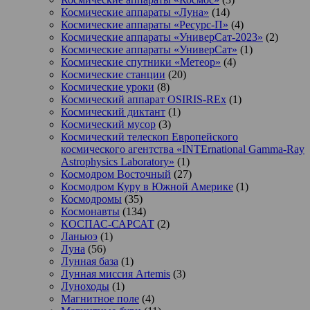
Космические аппараты «Луна»
(14)
Космические аппараты «Ресурс-П»
(4)
Космические аппараты «УниверСат-2023»
(2)
Космические аппараты «УниверСат»
(1)
Космические спутники «Метеор»
(4)
Космические станции
(20)
Космические уроки
(8)
Космический аппарат OSIRIS-REx
(1)
Космический диктант
(1)
Космический мусор
(3)
Космический телескоп Европейского
космического агентства «INTErnational Gamma-Ray
Astrophysics Laboratory»
(1)
Космодром Восточный
(27)
Космодром Куру в Южной Америке
(1)
Космодромы
(35)
Космонавты
(134)
КОСПАС-САРСАТ
(2)
Ланьюэ
(1)
Луна
(56)
Лунная база
(1)
Лунная миссия Artemis
(3)
Луноходы
(1)
Магнитное поле
(4)