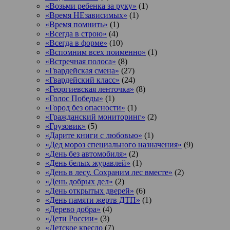
«Возьми ребенка за руку»
(1)
«Время НЕзависимых»
(1)
«Время помнить»
(1)
«Всегда в строю»
(4)
«Всегда в форме»
(10)
«Вспомним всех поименно»
(1)
«Встречная полоса»
(8)
«Гвардейская смена»
(27)
«Гвардейский класс»
(24)
«Георгиевская ленточка»
(8)
«Голос Победы»
(1)
«Город без опасности»
(1)
«Гражданский мониторинг»
(2)
«Грузовик»
(5)
«Дарите книги с любовью»
(1)
«Дед мороз специального назначения»
(9)
«День без автомобиля»
(2)
«День белых журавлей»
(1)
«День в лесу. Сохраним лес вместе»
(2)
«День добрых дел»
(2)
«День открытых дверей»
(6)
«День памяти жертв ДТП»
(1)
«Дерево добра»
(4)
«Дети России»
(3)
«Детское кресло
(7)