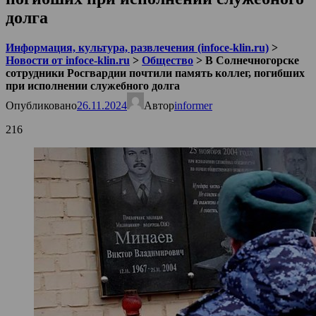
долга
Информация, культура, развлечения (infoce-klin.ru)
>
Новости от infoce-klin.ru
>
Общество
>
В Солнечногорске
сотрудники Росгвардии почтили память коллег, погибших
при исполнении служебного долга
Опубликовано
26.11.2024
Автор
informer
216