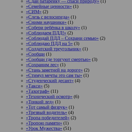
«Сдай батарейку — спаси природу»
(1)
«Семейные ценности»
(1)
«СИМ»
(2)
«Слезь с велосипеда»
(1)
«Сними наушники»
(1)
«Собери ребёнка в школу»
(1)
«Соблюдаем ПДД!»
(2)
«Соблюдай ПДД – Сохрани семью»
(2)
«Соблюдаю ПДД на 5»
(3)
«Солдатский треугольник»
(1)
«Сообщи
(1)
«Сообщи где торгуют смертью»
(3)
«Сохраним лес»
(1)
«Стань заметней на дороге»
(2)
«Стимул мечты это сам ты»
(1)
«Студенческий десант»
(4)
«Такси»
(5)
«Тахограф»
(11)
«Технический осмотр»
(6)
«Тонкий лед»
(1)
«Тот самый физрук»
(1)
«Трезвый водитель»
(4)
«Тропа победителей»
(2)
«Тропою памяти»
(1)
«Урок Мужества»
(51)