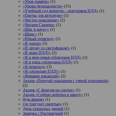
«Урок памяти»
(1)
«Уроки безопасности»
(15)
«Учебный год впереди – повторяем ПДД»
(1)
«Цветы для автоледи»
(1)
«Чистое поколение»
(2)
«Читаем Сараева»
(1)
«Шаг в науку»
(1)
«Шанс»
(1)
«Юный пешеход»
(1)
«Я донор»
(5)
«Я дружу со светофором!»
(1)
«Я знаю ПДД!»
(2)
«Я и моя семья соблюдаем ПДД»
(2)
«Я и папа соблюдаем ПДД»
(1)
«Я пешеход»
(3)
«Я соблюдаю ПДД!»
(1)
«Ярмарке вакансий»
(2)
Акция «Передай показания с умной платежкой»
(2)
Акция «С флагом на сердце»
(1)
Акция «Собери ребенка в школу»
(1)
будь ярким»
(1)
где торгуют смертью»
(1)
День открытых дверей
(1)
Зарядка с Росгвардией
(1)