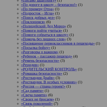
«Письмо защитнику»
(1)
«По дороге в школу – безопасно!»
(1)
«По примеру Отца»
(1)
«Подросток ‒ Игла»
(1)
«Поиск добрых дел»
(1)
«Поклонимся»
(6)
«Полицейский Дед Мороз»
(5)
«Помоги пойти учиться»
(1)
«Помоги собраться в школу»
(1)
«Помочь без лишних слов»
(3)
«Посвящение первоклассников в пешеходы»
(1)
«Посылка бойцу»
(1)
«Разговоры о важном»
(1)
«Ребенок – пассажир пешеход»
(4)
«Ремень безопасности»
(3)
«Рецидив»
(1)
«РОДИТЕЛЬСКИЙ КОНТРОЛЬ»
(1)
«Ромашка безопасности»
(2)
«Росгвардия Драйв»
(3)
«Росгвардия. В особых условиях»
(1)
«Россия — страна героев!»
(1)
«Сад памяти»
(1)
«Свеча памяти»
(6)
«Своих не бросаем»
(1)
«Связь поколений»
(7)