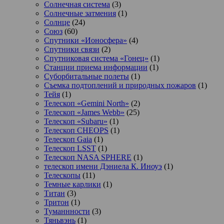
Солнечная система
(3)
Солнечные затмения
(1)
Солнце
(24)
Союз
(60)
Спутники «Ионосфера»
(4)
Спутники связи
(2)
Спутниковая система «Гонец»
(1)
Станции приема информации
(1)
Суборбитальные полеты
(1)
Съемка подтоплений и природных пожаров
(1)
Тейя
(1)
Телескоп «Gemini North»
(2)
Телескоп «James Webb»
(25)
Телескоп «Subaru»
(1)
Телескоп CHEOPS
(1)
Телескоп Gaia
(1)
Телескоп LSST
(1)
Телескоп NASA SPHERE
(1)
телескоп имени Дэниела К. Иноуэ
(1)
Телескопы
(11)
Темные карлики
(1)
Титан
(3)
Тритон
(1)
Туманнности
(3)
Тяньвэнь
(1)