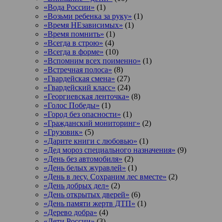
«Вода России»
(1)
«Возьми ребенка за руку»
(1)
«Время НЕзависимых»
(1)
«Время помнить»
(1)
«Всегда в строю»
(4)
«Всегда в форме»
(10)
«Вспомним всех поименно»
(1)
«Встречная полоса»
(8)
«Гвардейская смена»
(27)
«Гвардейский класс»
(24)
«Георгиевская ленточка»
(8)
«Голос Победы»
(1)
«Город без опасности»
(1)
«Гражданский мониторинг»
(2)
«Грузовик»
(5)
«Дарите книги с любовью»
(1)
«Дед мороз специального назначения»
(9)
«День без автомобиля»
(2)
«День белых журавлей»
(1)
«День в лесу. Сохраним лес вместе»
(2)
«День добрых дел»
(2)
«День открытых дверей»
(6)
«День памяти жертв ДТП»
(1)
«Дерево добра»
(4)
«Дети России»
(3)