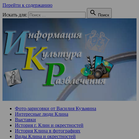
Перейти к содержанию

Искать для:
Поиск
Фото-зарисовки от Василия Кузьмина
Интересные люди Клина
Выставки
История г. Клин и окрестностей
История Клина в фотографиях
Виды Клина и окрестностей