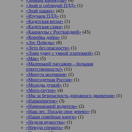
«Зимние каникулы»
(4)
«Знай и соблюдай ПДД»
(1)
«Знай наших»
(42)
«Изучаем ПДД»
(1)
«Кадетская весна»
(1)
«Кадетская слава»
(1)
«Каникулы с Росгвардией»
(45)
«Коробка добра»
(1)
«Лес Победы»
(8)
«Лето без опасности»
(1)
«Лови удачу с умной платежкой»
(2)
«Мак»
(5)
«Маленький пассажир – большая
ответственность!»
(11)
«Минута молчания»
(1)
«Многодетная Россия»
(1)
«Молоды душой»
(1)
«Мото-скутер»
(4)
«Мы за безопасность дорожного движения»
(1)
«Наркопритон»
(3)
«Начинающий водитель»
(2)
«Наш лес. Посади свое дерево»
(5)
«Наши семейные книги»
(1)
«Неделя мужества»
(1)
«Некуда спешить»
(6)