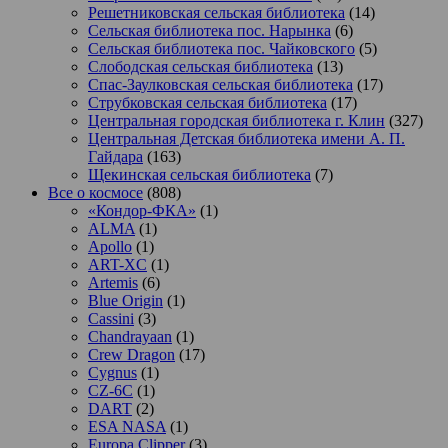
Решетниковская сельская библиотека
(14)
Сельская библиотека пос. Нарынка
(6)
Сельская библиотека пос. Чайковского
(5)
Слободская сельская библиотека
(13)
Спас-Заулковская сельская библиотека
(17)
Струбковская сельская библиотека
(17)
Центральная городская библиотека г. Клин
(327)
Центральная Детская библиотека имени А. П.
Гайдара
(163)
Щекинская сельская библиотека
(7)
Все о космосе
(808)
«Кондор-ФКА»
(1)
ALMA
(1)
Apollo
(1)
ART-XC
(1)
Artemis
(6)
Blue Origin
(1)
Cassini
(3)
Chandrayaan
(1)
Crew Dragon
(17)
Cygnus
(1)
CZ-6C
(1)
DART
(2)
ESA NASA
(1)
Europa Clipper
(3)