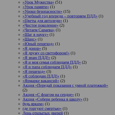
«Урок Мужества»
(51)
«Урок памяти»
(1)
«Уроки безопасности»
(15)
«Учебный год впереди – повторяем ПДД»
(1)
«Цветы для автоледи»
(1)
«Чистое поколение»
(2)
«Читаем Сараева»
(1)
«Шаг в науку»
(1)
«Шанс»
(1)
«Юный пешеход»
(1)
«Я донор»
(5)
«Я дружу со светофором!»
(1)
«Я знаю ПДД!»
(2)
«Я и моя семья соблюдаем ПДД»
(2)
«Я и папа соблюдаем ПДД»
(1)
«Я пешеход»
(3)
«Я соблюдаю ПДД!»
(1)
«Ярмарке вакансий»
(2)
Акция «Передай показания с умной платежкой»
(2)
Акция «С флагом на сердце»
(1)
Акция «Собери ребенка в школу»
(1)
будь ярким»
(1)
где торгуют смертью»
(1)
День открытых дверей
(1)