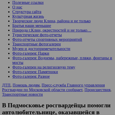
Полезные ссылки
О нас
Структура сайта
Культурная жизнь
Творческие люди Клина, района и не только
Братья наши меньшие
Природа г.Клин, окрестностей и не только…
Туристические фото-отчеты
Фото-отчеты спортивных мероприятий
Транспортные фотогалереи
Музеи и достопримечательности
Фото-галерея: Парки
Фото-галерея: Водоемы, набережные, пляжи, фонтаны и
мосты
Фото-галереи на религиозную тему
Фото-галерея: Памятники
Фото-галерея: Разное
ДТП
,
Помощь людям
,
Пресс-служба Главного управления
Росгвардии по Московской области сообщает
,
Происшествия
,
Транспортные новости
В Подмосковье росгвардейцы помогли
автолюбительнице, оказавшейся в