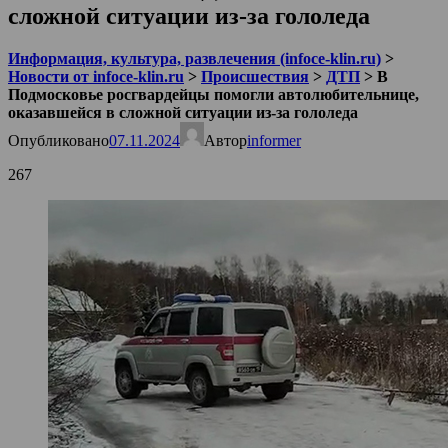
сложной ситуации из-за гололеда
Информация, культура, развлечения (infoce-klin.ru)
>
Новости от infoce-klin.ru
>
Происшествия
>
ДТП
>
В
Подмосковье росгвардейцы помогли автолюбительнице,
оказавшейся в сложной ситуации из-за гололеда
Опубликовано
07.11.2024
Автор
informer
267