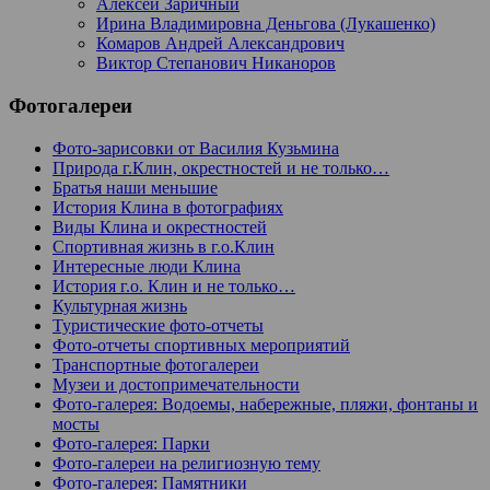
Алексей Заричный
Ирина Владимировна Деньгова (Лукашенко)
Комаров Андрей Александрович
Виктор Степанович Никаноров
Фотогалереи
Фото-зарисовки от Василия Кузьмина
Природа г.Клин, окрестностей и не только…
Братья наши меньшие
История Клина в фотографиях
Виды Клина и окрестностей
Спортивная жизнь в г.о.Клин
Интересные люди Клина
История г.о. Клин и не только…
Культурная жизнь
Туристические фото-отчеты
Фото-отчеты спортивных мероприятий
Транспортные фотогалереи
Музеи и достопримечательности
Фото-галерея: Водоемы, набережные, пляжи, фонтаны и
мосты
Фото-галерея: Парки
Фото-галереи на религиозную тему
Фото-галерея: Памятники