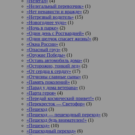
«Нелегал»
(4)
«Нелегальный перевозчик»
(1)
«Нет ненависти и вражде»
(2)
«Нетрезвый водитель»
(15)
«Новогоднее чудо»
(1)
«Ночь в парке»
(2)
«Один день с Росгвардией»
(5)
«Один щелчок спасает жизнь!»
(8)
«Окна России»
(1)
«Опасный груз»
(3)
«Оружие Победы»
(1)
«Оставь автомобиль дома»
(1)
«Осторожно, тонкий лед»
(2)
«От сердца к сердцу»
(17)
«Отчизны славные сыны»
(1)
«Память поколений»
(1)
«Парад у дома ветерана»
(1)
«Парта героя»
(4)
«Передай космический привет!»
(1)
«Перекресток — Светофор»
(3)
«Пешеход
(3)
«Пешеход — пешеходный переход»
(3)
«Пешеход будь внимателен!»
(1)
«Пешеход»
(10)
«Пешеходный переход»
(6)