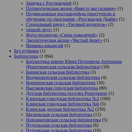
Зарядка с Росгвардией
(1)
Патриотическая акция «Вместе мы сильнее»
(1)
Подмосковные росгвардейцы приступили к
обучению по программе «Росгвардия Драйв»
(1)
Социальный раунд «Трезвый водитель»
(2)
тонкий лёд!»
(1)
Фото-челлендж «Связь поколений»
(2)
Экологическая акция «Чистый берег»
(1)
Ярмарка вакансий
(1)
Без рубрики
(1)
Библиотеки
(1 094)
Библиотека имени Юрия Петровича Артюхина
(Решоткинская сельская библиотека)
(18)
Биревская сельская библиотека
(3)
Воздвиженская сельская библиотека
(4)
Воронинская сельская библиотека
(30)
Высоковская городская библиотека
(80)
Детская библиотека поселка Решоткино
(1)
Клинская городская библиотека №2
(100)
Клинская городская библиотека №6
(5)
Клинская детская библиотека №2
(259)
Малеевская сельская библиотека
(12)
Новощаповская сельская библиотека
(5)
Нудольская сельская библиотека
(6)
Петровская сельская библиотека
(10)