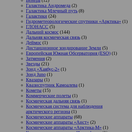
Венера
(12)
Галактика Андромеда
(2)
Галактика Млечный путь
(8)
Галактики
(24)
Гидрометеорологические спутники «Арктика»
(1)
ГЛОНАСС
(5)
Дальний космос
(144)
Дальняя космическая связь
(3)
Деймос
(1)
Дистанционное зондирование Земли
(5)
Европейская Южная Обсерватория (ESO)
(1)
Затмения
(2)
Звезды
(21)
Зонд «Хаябус-2»
(1)
Зонд Juno
(1)
Квазары
(1)
Квазиспутник Камоалева
(1)
Кометы
(15)
Коммерческие полеты
(1)
Космическая дальняя связь
(1)
Космическая система для наблюдения
арктического региона
(1)
Космические аппараты
(68)
Космические аппараты «Аист»
(2)
Космические аппараты «Арктика-М»
(1)