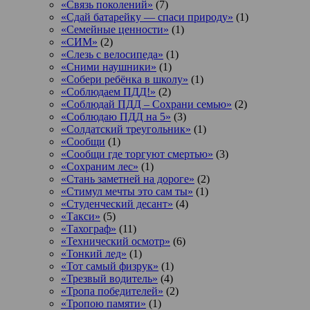
«Связь поколений»
(7)
«Сдай батарейку — спаси природу»
(1)
«Семейные ценности»
(1)
«СИМ»
(2)
«Слезь с велосипеда»
(1)
«Сними наушники»
(1)
«Собери ребёнка в школу»
(1)
«Соблюдаем ПДД!»
(2)
«Соблюдай ПДД – Сохрани семью»
(2)
«Соблюдаю ПДД на 5»
(3)
«Солдатский треугольник»
(1)
«Сообщи
(1)
«Сообщи где торгуют смертью»
(3)
«Сохраним лес»
(1)
«Стань заметней на дороге»
(2)
«Стимул мечты это сам ты»
(1)
«Студенческий десант»
(4)
«Такси»
(5)
«Тахограф»
(11)
«Технический осмотр»
(6)
«Тонкий лед»
(1)
«Тот самый физрук»
(1)
«Трезвый водитель»
(4)
«Тропа победителей»
(2)
«Тропою памяти»
(1)