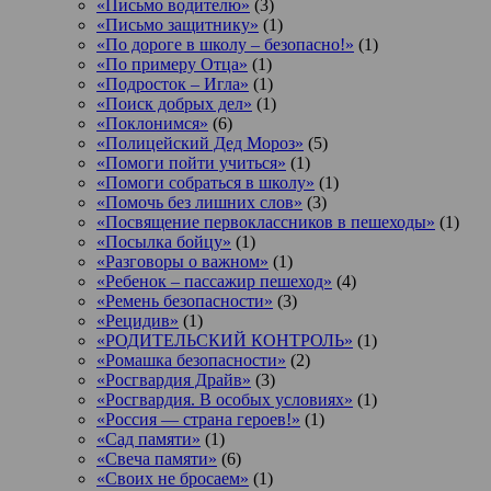
«Письмо водителю»
(3)
«Письмо защитнику»
(1)
«По дороге в школу – безопасно!»
(1)
«По примеру Отца»
(1)
«Подросток ‒ Игла»
(1)
«Поиск добрых дел»
(1)
«Поклонимся»
(6)
«Полицейский Дед Мороз»
(5)
«Помоги пойти учиться»
(1)
«Помоги собраться в школу»
(1)
«Помочь без лишних слов»
(3)
«Посвящение первоклассников в пешеходы»
(1)
«Посылка бойцу»
(1)
«Разговоры о важном»
(1)
«Ребенок – пассажир пешеход»
(4)
«Ремень безопасности»
(3)
«Рецидив»
(1)
«РОДИТЕЛЬСКИЙ КОНТРОЛЬ»
(1)
«Ромашка безопасности»
(2)
«Росгвардия Драйв»
(3)
«Росгвардия. В особых условиях»
(1)
«Россия — страна героев!»
(1)
«Сад памяти»
(1)
«Свеча памяти»
(6)
«Своих не бросаем»
(1)