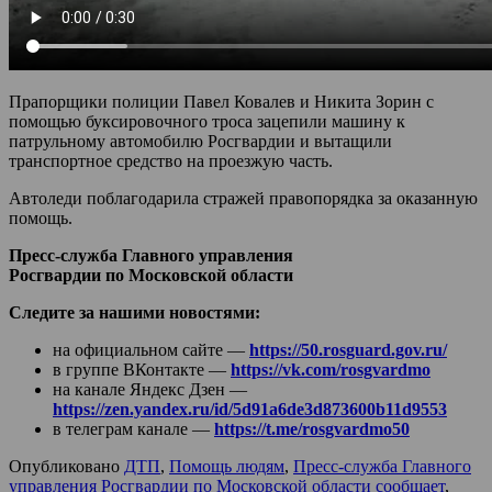
Прапорщики полиции Павел Ковалев и Никита Зорин с
помощью буксировочного троса зацепили машину к
патрульному автомобилю Росгвардии и вытащили
транспортное средство на проезжую часть.
Автоледи поблагодарила стражей правопорядка за оказанную
помощь.
Пресс-служба Главного управления
Росгвардии по Московской области
Следите за нашими новостями:
на официальном сайте —
https://50.rosguard.gov.ru/
в группе ВКонтакте —
https://vk.com/rosgvardmo
на канале Яндекс Дзен —
https://zen.yandex.ru/id/5d91a6de3d873600b11d9553
в телеграм канале —
https://t.me/rosgvardmo50
Опубликовано
ДТП
,
Помощь людям
,
Пресс-служба Главного
управления Росгвардии по Московской области сообщает
,