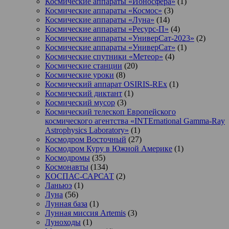
Космические аппараты «Ионосфера»
(1)
Космические аппараты «Космос»
(3)
Космические аппараты «Луна»
(14)
Космические аппараты «Ресурс-П»
(4)
Космические аппараты «УниверСат-2023»
(2)
Космические аппараты «УниверСат»
(1)
Космические спутники «Метеор»
(4)
Космические станции
(20)
Космические уроки
(8)
Космический аппарат OSIRIS-REx
(1)
Космический диктант
(1)
Космический мусор
(3)
Космический телескоп Европейского
космического агентства «INTErnational Gamma-Ray
Astrophysics Laboratory»
(1)
Космодром Восточный
(27)
Космодром Куру в Южной Америке
(1)
Космодромы
(35)
Космонавты
(134)
КОСПАС-САРСАТ
(2)
Ланьюэ
(1)
Луна
(56)
Лунная база
(1)
Лунная миссия Artemis
(3)
Луноходы
(1)