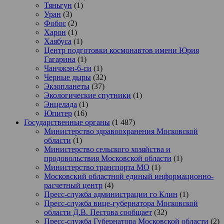
Тяньгун
(1)
Уран
(3)
Фобос
(2)
Харон
(1)
Хаябуса
(1)
Центр подготовки космонавтов имени Юрия
Гагарина
(1)
Чанчжэн-6-си
(1)
Черные дыры
(32)
Экзопланеты
(37)
Экологические спутники
(1)
Энцелада
(1)
Юпитер
(16)
Государственные органы
(1 487)
Министерство здравоохранения Московской
области
(1)
Министерство сельского хозяйства и
продовольствия Московской области
(1)
Министерство транспорта МО
(1)
Московский областной единый информационно-
расчетный центр
(4)
Пресс-служба администрации го Клин
(1)
Пресс-служба вице-губернатора Московской
области Д.В. Пестова сообщает
(32)
Пресс-служба Губернатора Московской области
(2)