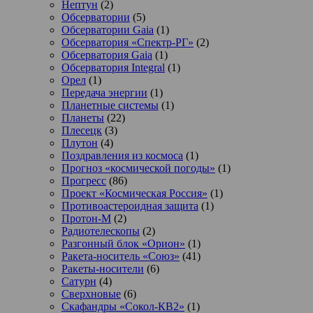
Нептун
(2)
Обсерватории
(5)
Обсерватории Gaia
(1)
Обсерватория «Спектр-РГ»
(2)
Обсерватория Gaia
(1)
Обсерватория Integral
(1)
Орел
(1)
Передача энергии
(1)
Планетные системы
(1)
Планеты
(22)
Плесецк
(3)
Плутон
(4)
Поздравления из космоса
(1)
Прогноз «космической погоды»
(1)
Прогресс
(86)
Проект «Космическая Россия»
(1)
Противоастероидная защита
(1)
Протон-М
(2)
Радиотелескопы
(2)
Разгонный блок «Орион»
(1)
Ракета-носитель «Союз»
(41)
Ракеты-носители
(6)
Сатурн
(4)
Сверхновые
(6)
Скафандры «Сокол-КВ2»
(1)