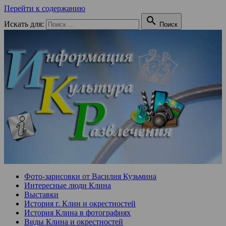
Перейти к содержанию

Искать для:
Поиск
Фото-зарисовки от Василия Кузьмина
Интересные люди Клина
Выставки
История г. Клин и окрестностей
История Клина в фотографиях
Виды Клина и окрестностей