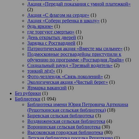
Акция «Передай показания с умной платежкой»
(2)
Акция «С флагом на сердце»
(1)
Акция «Собери ребенка в школу»
(1)
будь ярким»
(1)
где торгуют смертью»
(1)
День открытых дверей
(1)
Зарядка с Росгвардией
(1)
Патриотическая акция «Вместе мы сильнее»
(1)
Подмосковные росгвардейцы приступили к
обучению по программе «Росгвардия Драйв»
(1)
Социальный раунд «Трезвый водитель»
(2)
тонкий лёд!»
(1)
Фото-челлендж «Связь поколений»
(2)
Экологическая акция «Чистый берег»
(1)
Ярмарка вакансий
(1)
Без рубрики
(1)
Библиотеки
(1 094)
Библиотека имени Юрия Петровича Артюхина
(Решоткинская сельская библиотека)
(18)
Биревская сельская библиотека
(3)
Воздвиженская сельская библиотека
(4)
Воронинская сельская библиотека
(30)
Высоковская городская библиотека
(80)
Детская библиотека поселка Решоткино
(1)