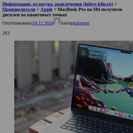
Информация, культура, развлечения (infoce-klin.ru)
>
Производители
>
Apple
>
MacBook Pro на M4 получили
дисплеи на квантовых точках
Опубликовано
18.11.2024
Автор
informer
293