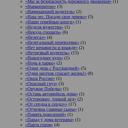
«Мы за безопасность дорожного движения»
(1)
«Наркопритон»
(3)
«Начинающий водитель»
(2)
«Наш лес. Посади свое дерево»
(5)
«Наши семейные книги»
(1)
«Неделя мужества»
(1)
«Некуда спешить»
(6)
«Нелегал»
(4)
«Нелегальный перевозчик»
(1)
«Нет ненависти и вражде»
(2)
«Нетрезвый водитель»
(15)
«Новогоднее чудо»
(1)
«Ночь в парке»
(2)
«Один день с Росгвардией»
(5)
«Один щелчок спасает жизнь!»
(8)
«Окна России»
(1)
«Опасный груз»
(3)
«Оружие Победы»
(1)
«Оставь автомобиль дома»
(1)
«Осторожно, тонкий лед»
(2)
«От сердца к сердцу»
(17)
«Отчизны славные сыны»
(1)
«Память поколений»
(1)
«Парад у дома ветерана»
(1)
«Парта героя»
(4)