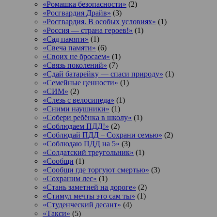
«Ромашка безопасности»
(2)
«Росгвардия Драйв»
(3)
«Росгвардия. В особых условиях»
(1)
«Россия — страна героев!»
(1)
«Сад памяти»
(1)
«Свеча памяти»
(6)
«Своих не бросаем»
(1)
«Связь поколений»
(7)
«Сдай батарейку — спаси природу»
(1)
«Семейные ценности»
(1)
«СИМ»
(2)
«Слезь с велосипеда»
(1)
«Сними наушники»
(1)
«Собери ребёнка в школу»
(1)
«Соблюдаем ПДД!»
(2)
«Соблюдай ПДД – Сохрани семью»
(2)
«Соблюдаю ПДД на 5»
(3)
«Солдатский треугольник»
(1)
«Сообщи
(1)
«Сообщи где торгуют смертью»
(3)
«Сохраним лес»
(1)
«Стань заметней на дороге»
(2)
«Стимул мечты это сам ты»
(1)
«Студенческий десант»
(4)
«Такси»
(5)