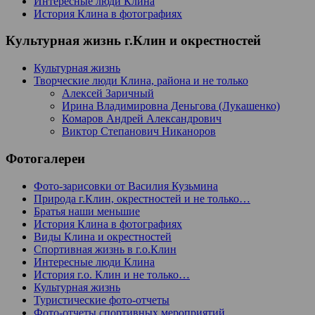
Интересные люди Клина
История Клина в фотографиях
Культурная жизнь г.Клин и окрестностей
Культурная жизнь
Творческие люди Клина, района и не только
Алексей Заричный
Ирина Владимировна Деньгова (Лукашенко)
Комаров Андрей Александрович
Виктор Степанович Никаноров
Фотогалереи
Фото-зарисовки от Василия Кузьмина
Природа г.Клин, окрестностей и не только…
Братья наши меньшие
История Клина в фотографиях
Виды Клина и окрестностей
Спортивная жизнь в г.о.Клин
Интересные люди Клина
История г.о. Клин и не только…
Культурная жизнь
Туристические фото-отчеты
Фото-отчеты спортивных мероприятий