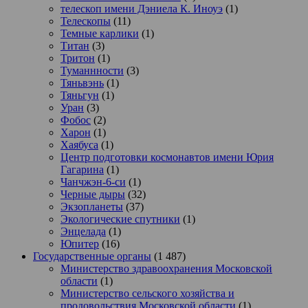
телескоп имени Дэниела К. Иноуэ
(1)
Телескопы
(11)
Темные карлики
(1)
Титан
(3)
Тритон
(1)
Туманнности
(3)
Тяньвэнь
(1)
Тяньгун
(1)
Уран
(3)
Фобос
(2)
Харон
(1)
Хаябуса
(1)
Центр подготовки космонавтов имени Юрия
Гагарина
(1)
Чанчжэн-6-си
(1)
Черные дыры
(32)
Экзопланеты
(37)
Экологические спутники
(1)
Энцелада
(1)
Юпитер
(16)
Государственные органы
(1 487)
Министерство здравоохранения Московской
области
(1)
Министерство сельского хозяйства и
продовольствия Московской области
(1)