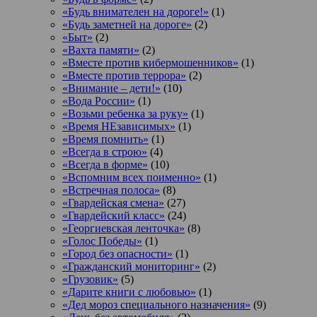
«Будь внимателен на дороге!»
(1)
«Будь заметней на дороге»
(2)
«Быт»
(2)
«Вахта памяти»
(2)
«Вместе против кибермошенников»
(1)
«Вместе против террора»
(2)
«Внимание – дети!»
(10)
«Вода России»
(1)
«Возьми ребенка за руку»
(1)
«Время НЕзависимых»
(1)
«Время помнить»
(1)
«Всегда в строю»
(4)
«Всегда в форме»
(10)
«Вспомним всех поименно»
(1)
«Встречная полоса»
(8)
«Гвардейская смена»
(27)
«Гвардейский класс»
(24)
«Георгиевская ленточка»
(8)
«Голос Победы»
(1)
«Город без опасности»
(1)
«Гражданский мониторинг»
(2)
«Грузовик»
(5)
«Дарите книги с любовью»
(1)
«Дед мороз специального назначения»
(9)