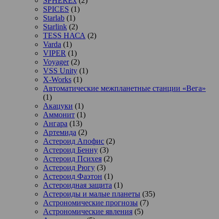
SPHEREx
(2)
SPICES
(1)
Starlab
(1)
Starlink
(2)
TESS НАСА
(2)
Varda
(1)
VIPER
(1)
Voyager
(2)
VSS Unity
(1)
X-Works
(1)
Автоматические межпланетные станции «Вега»
(1)
Акацуки
(1)
Аммонит
(1)
Ангара
(13)
Артемида
(2)
Астероид Апофис
(2)
Астероид Бенну
(3)
Астероид Психея
(2)
Астероид Рюгу
(3)
Астероид Фаэтон
(1)
Астероидная защита
(1)
Астероиды и малые планеты
(35)
Астрономические прогнозы
(7)
Астрономические явления
(5)