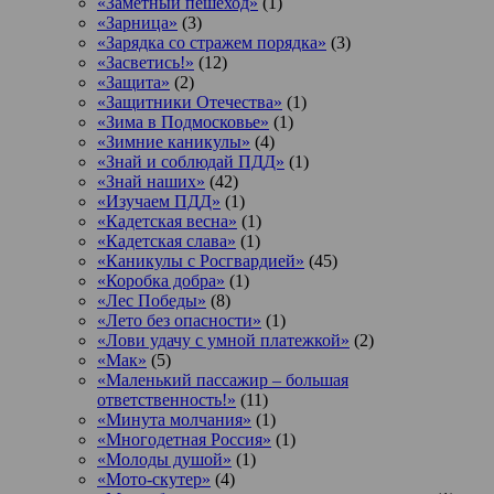
«Заметный пешеход»
(1)
«Зарница»
(3)
«Зарядка со стражем порядка»
(3)
«Засветись!»
(12)
«Защита»
(2)
«Защитники Отечества»
(1)
«Зима в Подмосковье»
(1)
«Зимние каникулы»
(4)
«Знай и соблюдай ПДД»
(1)
«Знай наших»
(42)
«Изучаем ПДД»
(1)
«Кадетская весна»
(1)
«Кадетская слава»
(1)
«Каникулы с Росгвардией»
(45)
«Коробка добра»
(1)
«Лес Победы»
(8)
«Лето без опасности»
(1)
«Лови удачу с умной платежкой»
(2)
«Мак»
(5)
«Маленький пассажир – большая
ответственность!»
(11)
«Минута молчания»
(1)
«Многодетная Россия»
(1)
«Молоды душой»
(1)
«Мото-скутер»
(4)