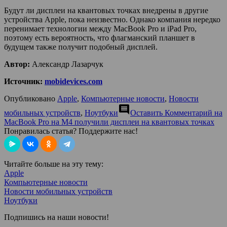
Будут ли дисплеи на квантовых точках внедрены в другие
устройства Apple, пока неизвестно. Однако компания нередко
перенимает технологии между MacBook Pro и iPad Pro,
поэтому есть вероятность, что флагманский планшет в
будущем также получит подобный дисплей.
Автор:
Александр Лазарчук
Источник:
mobidevices.com
Опубликовано
Apple
,
Компьютерные новости
,
Новости
comment
мобильных устройств
,
Ноутбуки
Оставить Комментарий
на
MacBook Pro на M4 получили дисплеи на квантовых точках
Понравилась статья? Поддержите нас!
Читайте больше на эту тему:
Apple
Компьютерные новости
Новости мобильных устройств
Ноутбуки
Подпишись на наши новости!