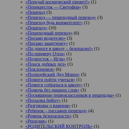
«Передай космический привет!»
(1)
«Перекресток — Светофор»
(3)
«Пешеход
(3)
«Пешеход — пешеходный переход»
(3)
«Пешеход будь внимателен!»
(1)
«Пешеход»
(10)
«Пешеходный переход»
(6)
«Письмо водителю»
(3)
«Письмо защитнику»
(1)
«По дороге в школу – безопасно!»
(1)
«По примеру Отца»
(1)
«Подросток ‒ Игла»
(1)
«Поиск добрых дел»
(1)
«Поклонимся»
(6)
«Полицейский Дед Мороз»
(5)
«Помоги пойти учиться»
(1)
«Помоги собраться в школу»
(1)
«Помочь без лишних слов»
(3)
«Посвящение первоклассников в пешеходы»
(1)
«Посылка бойцу»
(1)
«Разговоры о важном»
(1)
«Ребенок – пассажир пешеход»
(4)
«Ремень безопасности»
(3)
«Рецидив»
(1)
«РОДИТЕЛЬСКИЙ КОНТРОЛЬ»
(1)