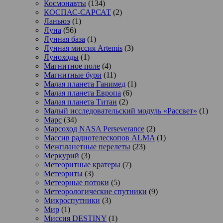
Космонавты
(134)
КОСПАС-САРСАТ
(2)
Ланьюэ
(1)
Луна
(56)
Лунная база
(1)
Лунная миссия Artemis
(3)
Луноходы
(1)
Магнитное поле
(4)
Магнитные бури
(11)
Малая планета Ганимед
(1)
Малая планета Европа
(6)
Малая планета Титан
(2)
Малый исследовательский модуль «Рассвет»
(1)
Марс
(34)
Марсоход NASA Perseverance
(2)
Массив радиотелескопов ALMA
(1)
Межпланетные перелеты
(23)
Меркурий
(3)
Метеоритные кратеры
(7)
Метеориты
(3)
Метеорные потоки
(5)
Метеорологические спутники
(9)
Микроспутники
(3)
Мир
(1)
Миссия DESTINY
(1)