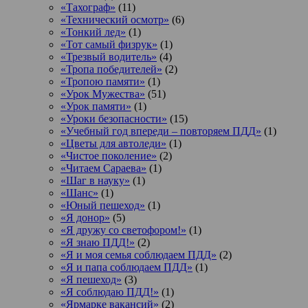
«Тахограф»
(11)
«Технический осмотр»
(6)
«Тонкий лед»
(1)
«Тот самый физрук»
(1)
«Трезвый водитель»
(4)
«Тропа победителей»
(2)
«Тропою памяти»
(1)
«Урок Мужества»
(51)
«Урок памяти»
(1)
«Уроки безопасности»
(15)
«Учебный год впереди – повторяем ПДД»
(1)
«Цветы для автоледи»
(1)
«Чистое поколение»
(2)
«Читаем Сараева»
(1)
«Шаг в науку»
(1)
«Шанс»
(1)
«Юный пешеход»
(1)
«Я донор»
(5)
«Я дружу со светофором!»
(1)
«Я знаю ПДД!»
(2)
«Я и моя семья соблюдаем ПДД»
(2)
«Я и папа соблюдаем ПДД»
(1)
«Я пешеход»
(3)
«Я соблюдаю ПДД!»
(1)
«Ярмарке вакансий»
(2)