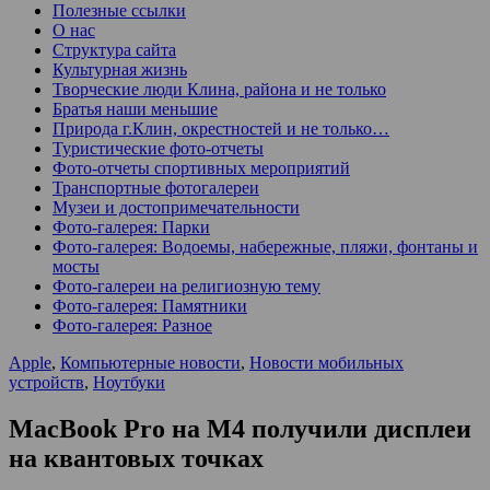
Полезные ссылки
О нас
Структура сайта
Культурная жизнь
Творческие люди Клина, района и не только
Братья наши меньшие
Природа г.Клин, окрестностей и не только…
Туристические фото-отчеты
Фото-отчеты спортивных мероприятий
Транспортные фотогалереи
Музеи и достопримечательности
Фото-галерея: Парки
Фото-галерея: Водоемы, набережные, пляжи, фонтаны и
мосты
Фото-галереи на религиозную тему
Фото-галерея: Памятники
Фото-галерея: Разное
Apple
,
Компьютерные новости
,
Новости мобильных
устройств
,
Ноутбуки
MacBook Pro на M4 получили дисплеи
на квантовых точках