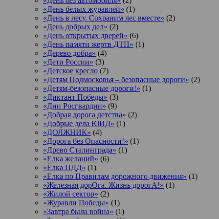
«День без автомобиля»
(2)
«День белых журавлей»
(1)
«День в лесу. Сохраним лес вместе»
(2)
«День добрых дел»
(2)
«День открытых дверей»
(6)
«День памяти жертв ДТП»
(1)
«Дерево добра»
(4)
«Дети России»
(3)
«Детское кресло
(7)
«Детям Подмосковья – безопасные дороги»
(2)
«Детям-безопасные дороги!»
(1)
«Диктант Победы»
(3)
«Дни Росгвардии»
(9)
«Добрая дорога детства»
(2)
«Добрые дела ЮИД»
(1)
«ДОЛЖНИК»
(4)
«Дорога без Опасности!»
(1)
«Древо Сталинграда»
(1)
«Елка желаний»
(6)
«Ёлка ПДД»
(1)
«Елка по Правилам дорожного движения»
(1)
«Железная дорОга. Жизнь дорогА!»
(1)
«Жилой сектор»
(2)
«Журавли Победы»
(1)
«Завтра была война»
(1)