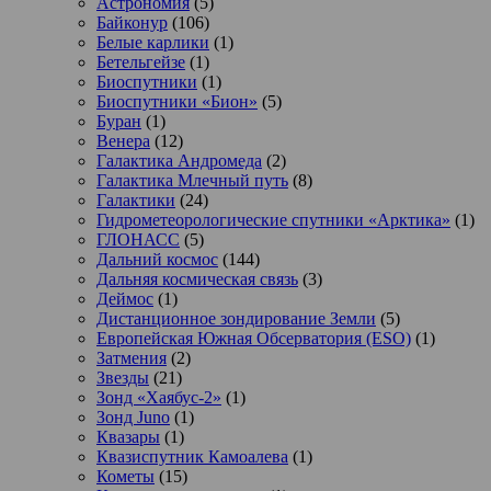
Астрономия
(5)
Байконур
(106)
Белые карлики
(1)
Бетельгейзе
(1)
Биоспутники
(1)
Биоспутники «Бион»
(5)
Буран
(1)
Венера
(12)
Галактика Андромеда
(2)
Галактика Млечный путь
(8)
Галактики
(24)
Гидрометеорологические спутники «Арктика»
(1)
ГЛОНАСС
(5)
Дальний космос
(144)
Дальняя космическая связь
(3)
Деймос
(1)
Дистанционное зондирование Земли
(5)
Европейская Южная Обсерватория (ESO)
(1)
Затмения
(2)
Звезды
(21)
Зонд «Хаябус-2»
(1)
Зонд Juno
(1)
Квазары
(1)
Квазиспутник Камоалева
(1)
Кометы
(15)