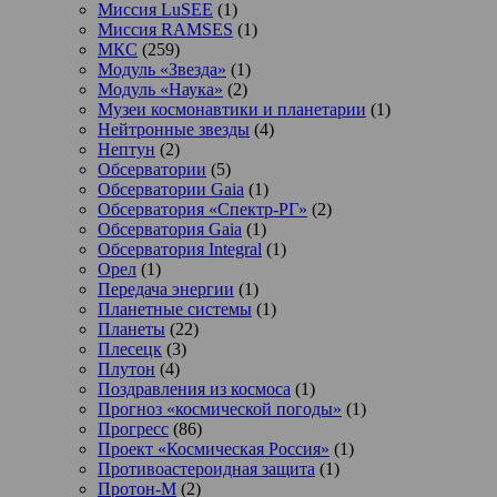
Миссия LuSEE
(1)
Миссия RAMSES
(1)
МКС
(259)
Модуль «Звезда»
(1)
Модуль «Наука»
(2)
Музеи космонавтики и планетарии
(1)
Нейтронные звезды
(4)
Нептун
(2)
Обсерватории
(5)
Обсерватории Gaia
(1)
Обсерватория «Спектр-РГ»
(2)
Обсерватория Gaia
(1)
Обсерватория Integral
(1)
Орел
(1)
Передача энергии
(1)
Планетные системы
(1)
Планеты
(22)
Плесецк
(3)
Плутон
(4)
Поздравления из космоса
(1)
Прогноз «космической погоды»
(1)
Прогресс
(86)
Проект «Космическая Россия»
(1)
Противоастероидная защита
(1)
Протон-М
(2)