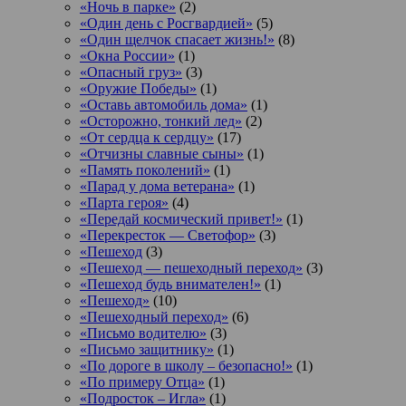
«Ночь в парке»
(2)
«Один день с Росгвардией»
(5)
«Один щелчок спасает жизнь!»
(8)
«Окна России»
(1)
«Опасный груз»
(3)
«Оружие Победы»
(1)
«Оставь автомобиль дома»
(1)
«Осторожно, тонкий лед»
(2)
«От сердца к сердцу»
(17)
«Отчизны славные сыны»
(1)
«Память поколений»
(1)
«Парад у дома ветерана»
(1)
«Парта героя»
(4)
«Передай космический привет!»
(1)
«Перекресток — Светофор»
(3)
«Пешеход
(3)
«Пешеход — пешеходный переход»
(3)
«Пешеход будь внимателен!»
(1)
«Пешеход»
(10)
«Пешеходный переход»
(6)
«Письмо водителю»
(3)
«Письмо защитнику»
(1)
«По дороге в школу – безопасно!»
(1)
«По примеру Отца»
(1)
«Подросток ‒ Игла»
(1)