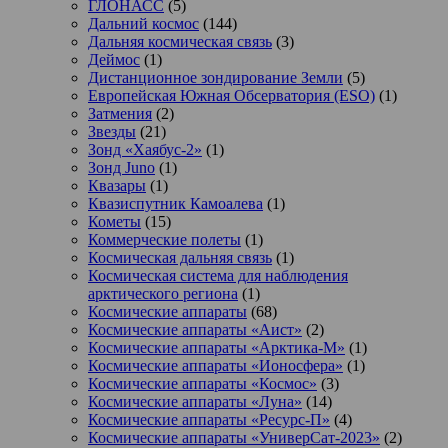
ГЛОНАСС
(5)
Дальний космос
(144)
Дальняя космическая связь
(3)
Деймос
(1)
Дистанционное зондирование Земли
(5)
Европейская Южная Обсерватория (ESO)
(1)
Затмения
(2)
Звезды
(21)
Зонд «Хаябус-2»
(1)
Зонд Juno
(1)
Квазары
(1)
Квазиспутник Камоалева
(1)
Кометы
(15)
Коммерческие полеты
(1)
Космическая дальняя связь
(1)
Космическая система для наблюдения
арктического региона
(1)
Космические аппараты
(68)
Космические аппараты «Аист»
(2)
Космические аппараты «Арктика-М»
(1)
Космические аппараты «Ионосфера»
(1)
Космические аппараты «Космос»
(3)
Космические аппараты «Луна»
(14)
Космические аппараты «Ресурс-П»
(4)
Космические аппараты «УниверСат-2023»
(2)