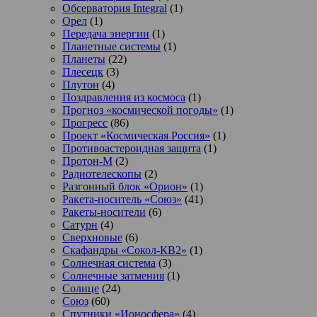
Обсерватория Integral
(1)
Орел
(1)
Передача энергии
(1)
Планетные системы
(1)
Планеты
(22)
Плесецк
(3)
Плутон
(4)
Поздравления из космоса
(1)
Прогноз «космической погоды»
(1)
Прогресс
(86)
Проект «Космическая Россия»
(1)
Противоастероидная защита
(1)
Протон-М
(2)
Радиотелескопы
(2)
Разгонный блок «Орион»
(1)
Ракета-носитель «Союз»
(41)
Ракеты-носители
(6)
Сатурн
(4)
Сверхновые
(6)
Скафандры «Сокол-КВ2»
(1)
Солнечная система
(3)
Солнечные затмения
(1)
Солнце
(24)
Союз
(60)
Спутники «Ионосфера»
(4)