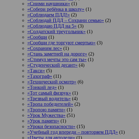
«Сними наушники»
(1)
«Собери ребёнка в школу»
(1)
«Соблюдаем ПДД!»
(2)
«Соблюдай ПДД – Сохрани семью»
(2)
«Соблюдаю ПДД на 5»
(3)
«Солдатский треугольник»
(1)
«Сообщи
(1)
«Сообщи где торгуют смертью»
(3)
«Сохраним лес»
(1)
«Стань заметней на дороге»
(2)
«Стимул мечты это сам ты»
(1)
«Студенческий десант»
(4)
«Такси»
(5)
«Тахограф»
(11)
«Технический осмотр»
(6)
«Тонкий лед»
(1)
«Тот самый физрук»
(1)
«Трезвый водитель»
(4)
«Тропа победителей»
(2)
«Тропою памяти»
(1)
«Урок Мужества»
(51)
«Урок памяти»
(1)
«Уроки безопасности»
(15)
«Учебный год впереди – повторяем ПДД»
(1)
«Цветы для автоледи»
(1)