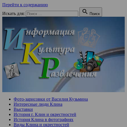
Перейти к содержанию

Искать для:
Поиск
Фото-зарисовки от Василия Кузьмина
Интересные люди Клина
Выставки
История г. Клин и окрестностей
История Клина в фотографиях
Виды Клина и окрестностей