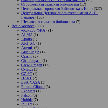
Струбковская сельская библиотека
(17)
Центральная городская библиотека г. Клин
(327)
Центральная Детская библиотека имени А. П.
Гайдара
(163)
Щекинская сельская библиотека
(7)
Все о космосе
(808)
«Кондор-ФКА»
(1)
ALMA
(1)
Apollo
(1)
ART-XC
(1)
Artemis
(6)
Blue Origin
(1)
Cassini
(3)
Chandrayaan
(1)
Crew Dragon
(17)
Cygnus
(1)
CZ-6C
(1)
DART
(2)
ESA NASA
(1)
Europa Clipper
(3)
ExoMars
(1)
Falcon
(5)
Hubble
(7)
InSight
(2)