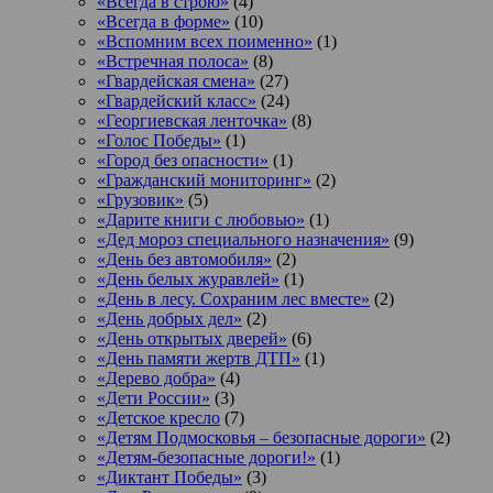
«Всегда в строю»
(4)
«Всегда в форме»
(10)
«Вспомним всех поименно»
(1)
«Встречная полоса»
(8)
«Гвардейская смена»
(27)
«Гвардейский класс»
(24)
«Георгиевская ленточка»
(8)
«Голос Победы»
(1)
«Город без опасности»
(1)
«Гражданский мониторинг»
(2)
«Грузовик»
(5)
«Дарите книги с любовью»
(1)
«Дед мороз специального назначения»
(9)
«День без автомобиля»
(2)
«День белых журавлей»
(1)
«День в лесу. Сохраним лес вместе»
(2)
«День добрых дел»
(2)
«День открытых дверей»
(6)
«День памяти жертв ДТП»
(1)
«Дерево добра»
(4)
«Дети России»
(3)
«Детское кресло
(7)
«Детям Подмосковья – безопасные дороги»
(2)
«Детям-безопасные дороги!»
(1)
«Диктант Победы»
(3)