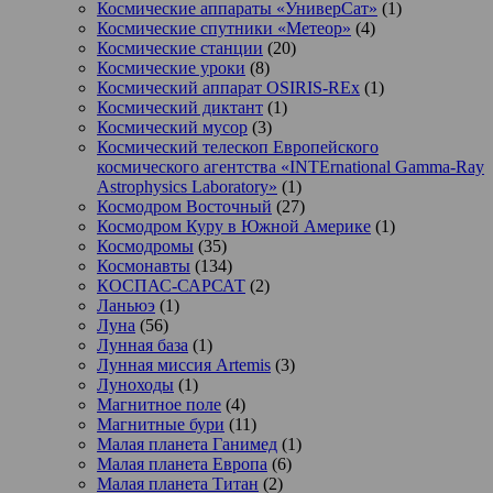
Космические аппараты «УниверСат»
(1)
Космические спутники «Метеор»
(4)
Космические станции
(20)
Космические уроки
(8)
Космический аппарат OSIRIS-REx
(1)
Космический диктант
(1)
Космический мусор
(3)
Космический телескоп Европейского
космического агентства «INTErnational Gamma-Ray
Astrophysics Laboratory»
(1)
Космодром Восточный
(27)
Космодром Куру в Южной Америке
(1)
Космодромы
(35)
Космонавты
(134)
КОСПАС-САРСАТ
(2)
Ланьюэ
(1)
Луна
(56)
Лунная база
(1)
Лунная миссия Artemis
(3)
Луноходы
(1)
Магнитное поле
(4)
Магнитные бури
(11)
Малая планета Ганимед
(1)
Малая планета Европа
(6)
Малая планета Титан
(2)