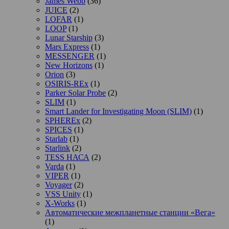
James Webb
(36)
JUICE
(2)
LOFAR
(1)
LOOP
(1)
Lunar Starship
(3)
Mars Express
(1)
MESSENGER
(1)
New Horizons
(1)
Orion
(3)
OSIRIS-REx
(1)
Parker Solar Probe
(2)
SLIM
(1)
Smart Lander for Investigating Moon (SLIM)
(1)
SPHEREx
(2)
SPICES
(1)
Starlab
(1)
Starlink
(2)
TESS НАСА
(2)
Varda
(1)
VIPER
(1)
Voyager
(2)
VSS Unity
(1)
X-Works
(1)
Автоматические межпланетные станции «Вега»
(1)