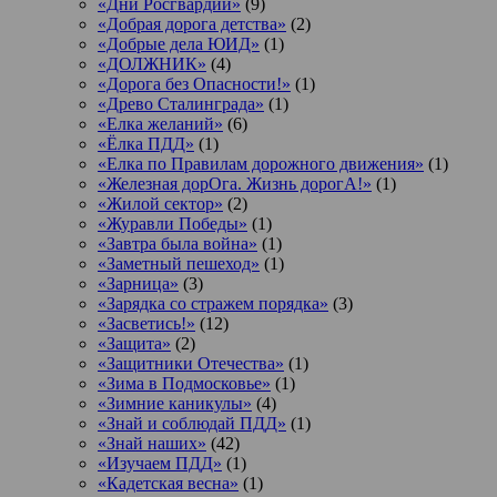
«Дни Росгвардии»
(9)
«Добрая дорога детства»
(2)
«Добрые дела ЮИД»
(1)
«ДОЛЖНИК»
(4)
«Дорога без Опасности!»
(1)
«Древо Сталинграда»
(1)
«Елка желаний»
(6)
«Ёлка ПДД»
(1)
«Елка по Правилам дорожного движения»
(1)
«Железная дорОга. Жизнь дорогА!»
(1)
«Жилой сектор»
(2)
«Журавли Победы»
(1)
«Завтра была война»
(1)
«Заметный пешеход»
(1)
«Зарница»
(3)
«Зарядка со стражем порядка»
(3)
«Засветись!»
(12)
«Защита»
(2)
«Защитники Отечества»
(1)
«Зима в Подмосковье»
(1)
«Зимние каникулы»
(4)
«Знай и соблюдай ПДД»
(1)
«Знай наших»
(42)
«Изучаем ПДД»
(1)
«Кадетская весна»
(1)