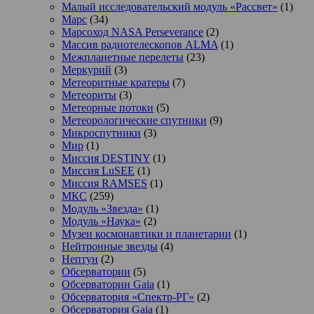
Малый исследовательский модуль «Рассвет»
(1)
Марс
(34)
Марсоход NASA Perseverance
(2)
Массив радиотелескопов ALMA
(1)
Межпланетные перелеты
(23)
Меркурий
(3)
Метеоритные кратеры
(7)
Метеориты
(3)
Метеорные потоки
(5)
Метеорологические спутники
(9)
Микроспутники
(3)
Мир
(1)
Миссия DESTINY
(1)
Миссия LuSEE
(1)
Миссия RAMSES
(1)
МКС
(259)
Модуль «Звезда»
(1)
Модуль «Наука»
(2)
Музеи космонавтики и планетарии
(1)
Нейтронные звезды
(4)
Нептун
(2)
Обсерватории
(5)
Обсерватории Gaia
(1)
Обсерватория «Спектр-РГ»
(2)
Обсерватория Gaia
(1)