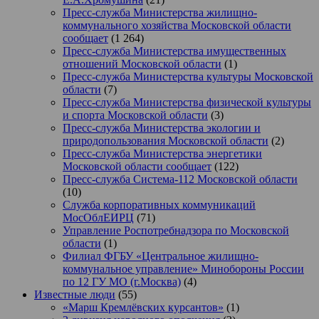
Пресс-служба Министерства жилищно-
коммунального хозяйства Московской области
сообщает
(1 264)
Пресс-служба Министерства имущественных
отношений Московской области
(1)
Пресс-служба Министерства культуры Московской
области
(7)
Пресс-служба Министерства физической культуры
и спорта Московской области
(3)
Пресс-служба Министерства экологии и
природопользования Московской области
(2)
Пресс-служба Министерства энергетики
Московской области сообщает
(122)
Пресс-служба Система-112 Московской области
(10)
Служба корпоративных коммуникаций
МосОблЕИРЦ
(71)
Управление Роспотребнадзора по Московской
области
(1)
Филиал ФГБУ «Центральное жилищно-
коммунальное управление» Минобороны России
по 12 ГУ МО (г.Москва)
(4)
Известные люди
(55)
«Марш Кремлёвских курсантов»
(1)