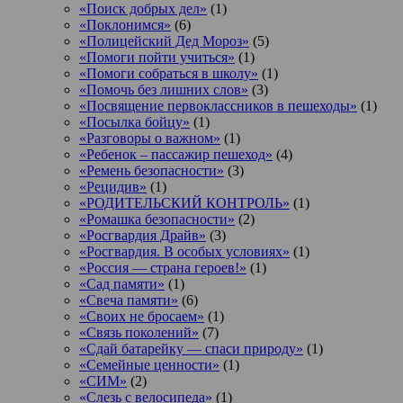
«Поиск добрых дел»
(1)
«Поклонимся»
(6)
«Полицейский Дед Мороз»
(5)
«Помоги пойти учиться»
(1)
«Помоги собраться в школу»
(1)
«Помочь без лишних слов»
(3)
«Посвящение первоклассников в пешеходы»
(1)
«Посылка бойцу»
(1)
«Разговоры о важном»
(1)
«Ребенок – пассажир пешеход»
(4)
«Ремень безопасности»
(3)
«Рецидив»
(1)
«РОДИТЕЛЬСКИЙ КОНТРОЛЬ»
(1)
«Ромашка безопасности»
(2)
«Росгвардия Драйв»
(3)
«Росгвардия. В особых условиях»
(1)
«Россия — страна героев!»
(1)
«Сад памяти»
(1)
«Свеча памяти»
(6)
«Своих не бросаем»
(1)
«Связь поколений»
(7)
«Сдай батарейку — спаси природу»
(1)
«Семейные ценности»
(1)
«СИМ»
(2)
«Слезь с велосипеда»
(1)