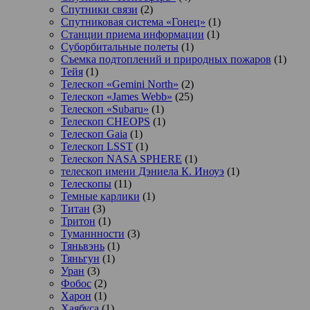
Спутники связи
(2)
Спутниковая система «Гонец»
(1)
Станции приема информации
(1)
Суборбитальные полеты
(1)
Съемка подтоплений и природных пожаров
(1)
Тейя
(1)
Телескоп «Gemini North»
(2)
Телескоп «James Webb»
(25)
Телескоп «Subaru»
(1)
Телескоп CHEOPS
(1)
Телескоп Gaia
(1)
Телескоп LSST
(1)
Телескоп NASA SPHERE
(1)
телескоп имени Дэниела К. Иноуэ
(1)
Телескопы
(11)
Темные карлики
(1)
Титан
(3)
Тритон
(1)
Туманнности
(3)
Тяньвэнь
(1)
Тяньгун
(1)
Уран
(3)
Фобос
(2)
Харон
(1)
Хаябуса
(1)