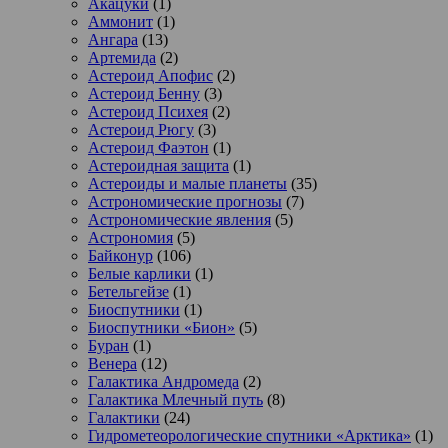
Акацуки
(1)
Аммонит
(1)
Ангара
(13)
Артемида
(2)
Астероид Апофис
(2)
Астероид Бенну
(3)
Астероид Психея
(2)
Астероид Рюгу
(3)
Астероид Фаэтон
(1)
Астероидная защита
(1)
Астероиды и малые планеты
(35)
Астрономические прогнозы
(7)
Астрономические явления
(5)
Астрономия
(5)
Байконур
(106)
Белые карлики
(1)
Бетельгейзе
(1)
Биоспутники
(1)
Биоспутники «Бион»
(5)
Буран
(1)
Венера
(12)
Галактика Андромеда
(2)
Галактика Млечный путь
(8)
Галактики
(24)
Гидрометеорологические спутники «Арктика»
(1)