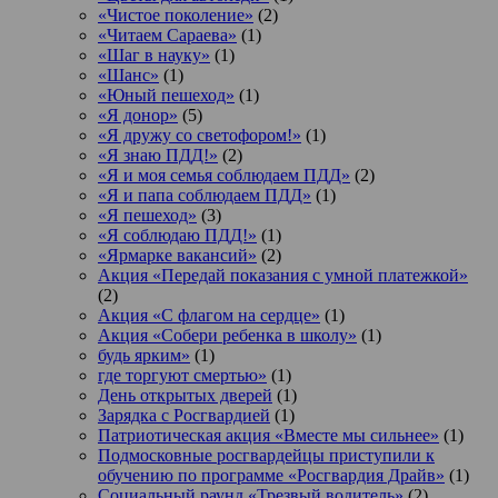
«Чистое поколение»
(2)
«Читаем Сараева»
(1)
«Шаг в науку»
(1)
«Шанс»
(1)
«Юный пешеход»
(1)
«Я донор»
(5)
«Я дружу со светофором!»
(1)
«Я знаю ПДД!»
(2)
«Я и моя семья соблюдаем ПДД»
(2)
«Я и папа соблюдаем ПДД»
(1)
«Я пешеход»
(3)
«Я соблюдаю ПДД!»
(1)
«Ярмарке вакансий»
(2)
Акция «Передай показания с умной платежкой»
(2)
Акция «С флагом на сердце»
(1)
Акция «Собери ребенка в школу»
(1)
будь ярким»
(1)
где торгуют смертью»
(1)
День открытых дверей
(1)
Зарядка с Росгвардией
(1)
Патриотическая акция «Вместе мы сильнее»
(1)
Подмосковные росгвардейцы приступили к
обучению по программе «Росгвардия Драйв»
(1)
Социальный раунд «Трезвый водитель»
(2)