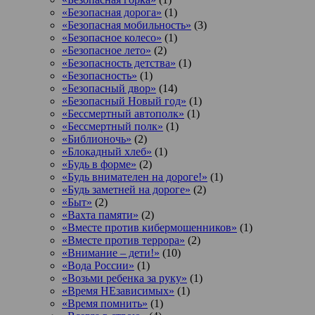
«Безопасная дорога»
(1)
«Безопасная мобильность»
(3)
«Безопасное колесо»
(1)
«Безопасное лето»
(2)
«Безопасность детства»
(1)
«Безопасность»
(1)
«Безопасный двор»
(14)
«Безопасный Новый год»
(1)
«Бессмертный автополк»
(1)
«Бессмертный полк»
(1)
«Библионочь»
(2)
«Блокадный хлеб»
(1)
«Будь в форме»
(2)
«Будь внимателен на дороге!»
(1)
«Будь заметней на дороге»
(2)
«Быт»
(2)
«Вахта памяти»
(2)
«Вместе против кибермошенников»
(1)
«Вместе против террора»
(2)
«Внимание – дети!»
(10)
«Вода России»
(1)
«Возьми ребенка за руку»
(1)
«Время НЕзависимых»
(1)
«Время помнить»
(1)