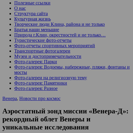
Полезные ссылки
О нас
Структура сайта
Культурная жизнь
Творческие люди Клина, района и не только
Братья наши меньшие
Природа г.Клин, окрестностей и не только…
Туристические фото-отчеты
Фото-отчеты спортивных мероприятий
Транспортные фотогалереи
Музеи и достопримечательности
Фото-галерея: Парки
Фото-галерея: Водоемы, набережные, пляжи, фонтаны и
мосты
Фото-галереи на религиозную тему
Фото-галерея: Памятники
Фото-галерея: Разное
Венера
,
Новости про космос
Аэростатный зонд миссии «Венера-Д»:
рекордный облет Венеры и
уникальные исследования