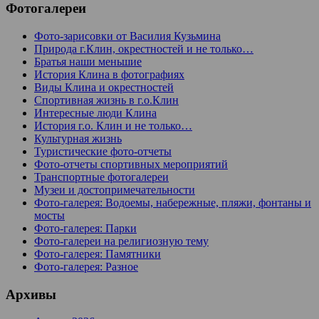
Фотогалереи
Фото-зарисовки от Василия Кузьмина
Природа г.Клин, окрестностей и не только…
Братья наши меньшие
История Клина в фотографиях
Виды Клина и окрестностей
Спортивная жизнь в г.о.Клин
Интересные люди Клина
История г.о. Клин и не только…
Культурная жизнь
Туристические фото-отчеты
Фото-отчеты спортивных мероприятий
Транспортные фотогалереи
Музеи и достопримечательности
Фото-галерея: Водоемы, набережные, пляжи, фонтаны и
мосты
Фото-галерея: Парки
Фото-галереи на религиозную тему
Фото-галерея: Памятники
Фото-галерея: Разное
Архивы