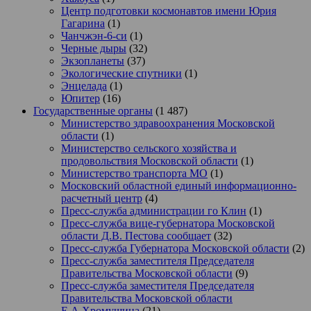
Центр подготовки космонавтов имени Юрия
Гагарина
(1)
Чанчжэн-6-си
(1)
Черные дыры
(32)
Экзопланеты
(37)
Экологические спутники
(1)
Энцелада
(1)
Юпитер
(16)
Государственные органы
(1 487)
Министерство здравоохранения Московской
области
(1)
Министерство сельского хозяйства и
продовольствия Московской области
(1)
Министерство транспорта МО
(1)
Московский областной единый информационно-
расчетный центр
(4)
Пресс-служба администрации го Клин
(1)
Пресс-служба вице-губернатора Московской
области Д.В. Пестова сообщает
(32)
Пресс-служба Губернатора Московской области
(2)
Пресс-служба заместителя Председателя
Правительства Московской области
(9)
Пресс-служба заместителя Председателя
Правительства Московской области
Е.А.Хромушина
(21)