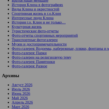
Братья наши меньшие
История Клина в фотографиях
Виды Клина и окрестностей
Спортивная жизнь в г.о.Клин
Интересные люди Клина
История г.о. Клин и не только…
Культурная жизнь
Туристические фото-отчеты
Фото-отчеты спортивных мероприятий
Транспортные фотогалереи
Музеи и достопримечательности
Фото-галерея: Водоемы, набережные, пляжи, фонтаны и 
Фото-галерея: Парки
Фото-галереи на религиозную тему
Фото-галерея: Памятники
Фото-галерея: Разное
Архивы
Август 2026
Июль 2026
Июнь 2026
Май 2026
Апрель 2026
Март 2026