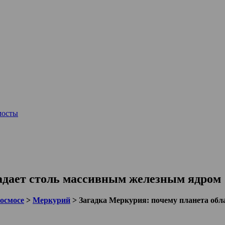
мосты
адает столь массивным железным ядром
космосе
>
Меркурий
>
Загадка Меркурия: почему планета об