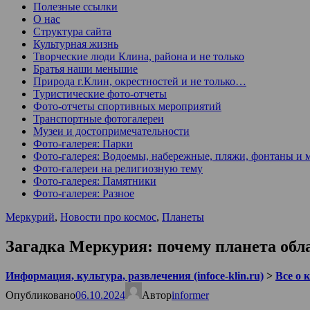
Полезные ссылки
О нас
Структура сайта
Культурная жизнь
Творческие люди Клина, района и не только
Братья наши меньшие
Природа г.Клин, окрестностей и не только…
Туристические фото-отчеты
Фото-отчеты спортивных мероприятий
Транспортные фотогалереи
Музеи и достопримечательности
Фото-галерея: Парки
Фото-галерея: Водоемы, набережные, пляжи, фонтаны и 
Фото-галереи на религиозную тему
Фото-галерея: Памятники
Фото-галерея: Разное
Меркурий
,
Новости про космос
,
Планеты
Загадка Меркурия: почему планета обл
Информация, культура, развлечения (infoce-klin.ru)
>
Все о 
Опубликовано
06.10.2024
Автор
informer