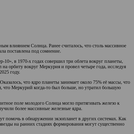
ым влиянием Солнца. Ранее считалось, что столь массивное
ыла поставлена под сомнение.
-10», в 1970-х годах совершил три облета вокруг планеты,
а орбиту вокруг Меркурия и провел четыре года, исследуя
2025 году.
Оказалось, что ядро планеты занимает около 75% её массы, что
м, что Меркурий когда-то был больше, но утратил большую
нитное поле молодого Солнца могло притягивать железо к
лучили более массивные железные ядра.
ут помочь в обнаружении экзопланет в других системах. Как
 звезды на ранних стадиях формирования могут существенно