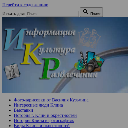
Перейти к содержанию

Искать для:
Поиск
Фото-зарисовки от Василия Кузьмина
Интересные люди Клина
Выставки
История г. Клин и окрестностей
История Клина в фотографиях
Виды Клина и окрестностей