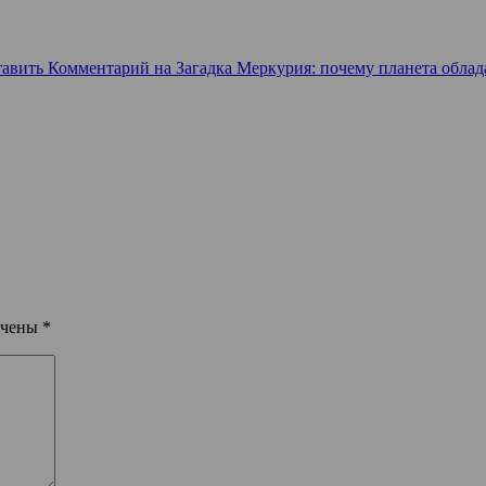
тавить Комментарий
на Загадка Меркурия: почему планета обла
ечены
*