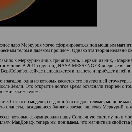
езное ядро Меркурия могло сформироваться под мощным магнитн
ебесным телом в далеком прошлом. Однако эта теория недавно б
равило к Меркурию лишь три аппарата. Первый из них, «Маринер
тном поле. В 2011 году зонд NASA MESSENGER впервые вышел н
epiColombo, сейчас направляется к планете и прибудет к ней в 
 загадок, одна из которых касается его внутренней структуры. 
после Земли. Это открытие долгое время объясняли теорией о то
космическим телом.
ение. Согласно модели, созданной исследователями, мощное маг
то планеты, находящиеся ближе к звезде, включая Меркурий, по
цессы, которые сформировали нашу Солнечную систему, но и мог
Уильям МакДонаф, теперь мы понимаем, что магнитные свойства