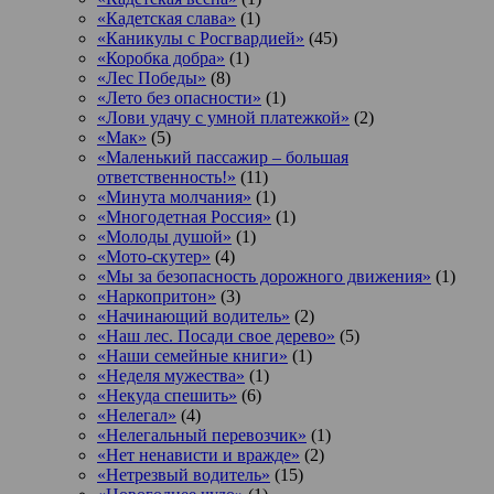
«Кадетская слава»
(1)
«Каникулы с Росгвардией»
(45)
«Коробка добра»
(1)
«Лес Победы»
(8)
«Лето без опасности»
(1)
«Лови удачу с умной платежкой»
(2)
«Мак»
(5)
«Маленький пассажир – большая
ответственность!»
(11)
«Минута молчания»
(1)
«Многодетная Россия»
(1)
«Молоды душой»
(1)
«Мото-скутер»
(4)
«Мы за безопасность дорожного движения»
(1)
«Наркопритон»
(3)
«Начинающий водитель»
(2)
«Наш лес. Посади свое дерево»
(5)
«Наши семейные книги»
(1)
«Неделя мужества»
(1)
«Некуда спешить»
(6)
«Нелегал»
(4)
«Нелегальный перевозчик»
(1)
«Нет ненависти и вражде»
(2)
«Нетрезвый водитель»
(15)