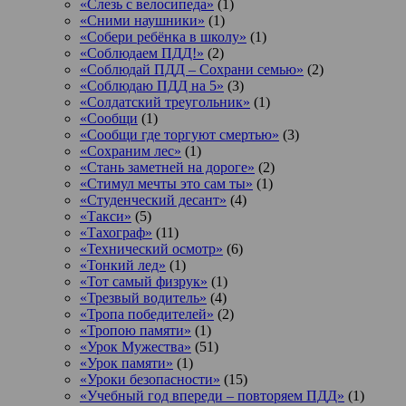
«Слезь с велосипеда»
(1)
«Сними наушники»
(1)
«Собери ребёнка в школу»
(1)
«Соблюдаем ПДД!»
(2)
«Соблюдай ПДД – Сохрани семью»
(2)
«Соблюдаю ПДД на 5»
(3)
«Солдатский треугольник»
(1)
«Сообщи
(1)
«Сообщи где торгуют смертью»
(3)
«Сохраним лес»
(1)
«Стань заметней на дороге»
(2)
«Стимул мечты это сам ты»
(1)
«Студенческий десант»
(4)
«Такси»
(5)
«Тахограф»
(11)
«Технический осмотр»
(6)
«Тонкий лед»
(1)
«Тот самый физрук»
(1)
«Трезвый водитель»
(4)
«Тропа победителей»
(2)
«Тропою памяти»
(1)
«Урок Мужества»
(51)
«Урок памяти»
(1)
«Уроки безопасности»
(15)
«Учебный год впереди – повторяем ПДД»
(1)