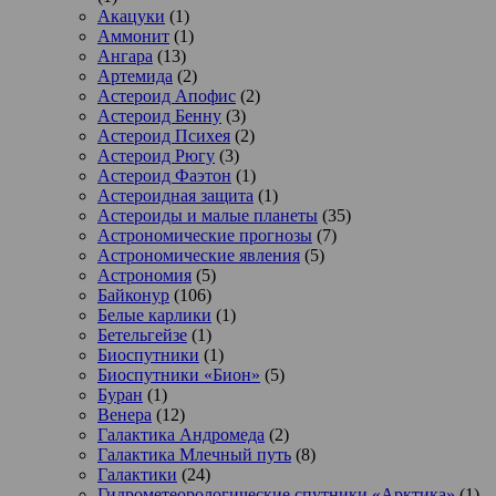
Акацуки
(1)
Аммонит
(1)
Ангара
(13)
Артемида
(2)
Астероид Апофис
(2)
Астероид Бенну
(3)
Астероид Психея
(2)
Астероид Рюгу
(3)
Астероид Фаэтон
(1)
Астероидная защита
(1)
Астероиды и малые планеты
(35)
Астрономические прогнозы
(7)
Астрономические явления
(5)
Астрономия
(5)
Байконур
(106)
Белые карлики
(1)
Бетельгейзе
(1)
Биоспутники
(1)
Биоспутники «Бион»
(5)
Буран
(1)
Венера
(12)
Галактика Андромеда
(2)
Галактика Млечный путь
(8)
Галактики
(24)
Гидрометеорологические спутники «Арктика»
(1)