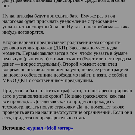
для управления данным транспортным средством для сына
нет.
Ну да, штрафы будут приходить бате. Ему же раз в год
налоговая будет присылать уведомление с требованием
уплатить транспортный налог. Ну так то не проблема — как-
нибудь договорятся.
Второй вариант предписывает родственникам оформить
договор купли-продажи (ДКП). Здесь важно учесть два
момента. Первый заключается в том, чтобы указать в бумаге
реальную (рыночную) стоимость авто (будет или нет передача
денег — вопрос отдельный). Второй момент: если отец
вовремя не поставил машину на учет, перед ее регистрацией
на нового собственника необходимо найти и взять с собой в
МРЭО ДКП с собственником предыдущим.
Придется ли бате платить штраф за то, что не зарегистрировал
авто в установленные сроки? Не знаю (расскажете, как там
все прошло)… Догадываюсь, что придется проходить
техосмотр, делать новую страховку. Да, не помешает также
проверить авто на наличие/отсутствие ограничений. Если они
есть, придется их предварительно снять.
Источник:
журнал «Мой мотор»