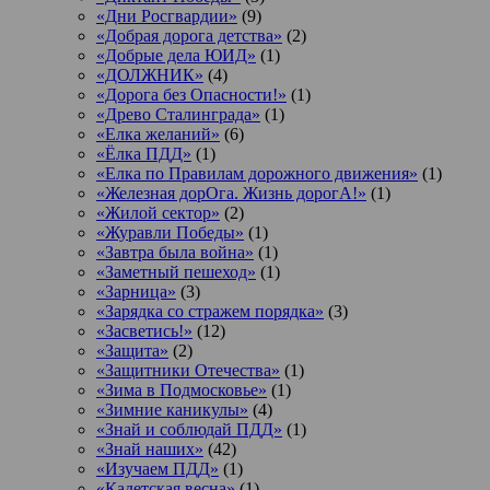
«Дни Росгвардии»
(9)
«Добрая дорога детства»
(2)
«Добрые дела ЮИД»
(1)
«ДОЛЖНИК»
(4)
«Дорога без Опасности!»
(1)
«Древо Сталинграда»
(1)
«Елка желаний»
(6)
«Ёлка ПДД»
(1)
«Елка по Правилам дорожного движения»
(1)
«Железная дорОга. Жизнь дорогА!»
(1)
«Жилой сектор»
(2)
«Журавли Победы»
(1)
«Завтра была война»
(1)
«Заметный пешеход»
(1)
«Зарница»
(3)
«Зарядка со стражем порядка»
(3)
«Засветись!»
(12)
«Защита»
(2)
«Защитники Отечества»
(1)
«Зима в Подмосковье»
(1)
«Зимние каникулы»
(4)
«Знай и соблюдай ПДД»
(1)
«Знай наших»
(42)
«Изучаем ПДД»
(1)
«Кадетская весна»
(1)