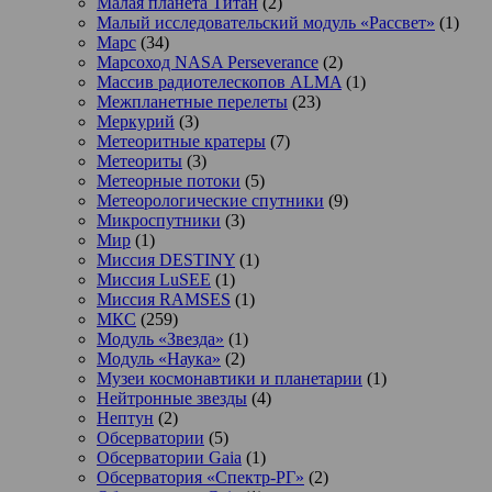
Малая планета Титан
(2)
Малый исследовательский модуль «Рассвет»
(1)
Марс
(34)
Марсоход NASA Perseverance
(2)
Массив радиотелескопов ALMA
(1)
Межпланетные перелеты
(23)
Меркурий
(3)
Метеоритные кратеры
(7)
Метеориты
(3)
Метеорные потоки
(5)
Метеорологические спутники
(9)
Микроспутники
(3)
Мир
(1)
Миссия DESTINY
(1)
Миссия LuSEE
(1)
Миссия RAMSES
(1)
МКС
(259)
Модуль «Звезда»
(1)
Модуль «Наука»
(2)
Музеи космонавтики и планетарии
(1)
Нейтронные звезды
(4)
Нептун
(2)
Обсерватории
(5)
Обсерватории Gaia
(1)
Обсерватория «Спектр-РГ»
(2)