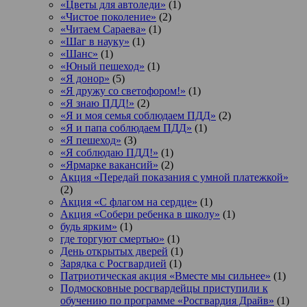
«Цветы для автоледи»
(1)
«Чистое поколение»
(2)
«Читаем Сараева»
(1)
«Шаг в науку»
(1)
«Шанс»
(1)
«Юный пешеход»
(1)
«Я донор»
(5)
«Я дружу со светофором!»
(1)
«Я знаю ПДД!»
(2)
«Я и моя семья соблюдаем ПДД»
(2)
«Я и папа соблюдаем ПДД»
(1)
«Я пешеход»
(3)
«Я соблюдаю ПДД!»
(1)
«Ярмарке вакансий»
(2)
Акция «Передай показания с умной платежкой»
(2)
Акция «С флагом на сердце»
(1)
Акция «Собери ребенка в школу»
(1)
будь ярким»
(1)
где торгуют смертью»
(1)
День открытых дверей
(1)
Зарядка с Росгвардией
(1)
Патриотическая акция «Вместе мы сильнее»
(1)
Подмосковные росгвардейцы приступили к
обучению по программе «Росгвардия Драйв»
(1)