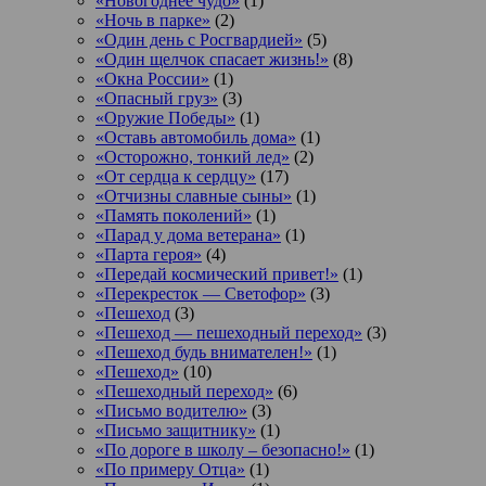
«Новогоднее чудо»
(1)
«Ночь в парке»
(2)
«Один день с Росгвардией»
(5)
«Один щелчок спасает жизнь!»
(8)
«Окна России»
(1)
«Опасный груз»
(3)
«Оружие Победы»
(1)
«Оставь автомобиль дома»
(1)
«Осторожно, тонкий лед»
(2)
«От сердца к сердцу»
(17)
«Отчизны славные сыны»
(1)
«Память поколений»
(1)
«Парад у дома ветерана»
(1)
«Парта героя»
(4)
«Передай космический привет!»
(1)
«Перекресток — Светофор»
(3)
«Пешеход
(3)
«Пешеход — пешеходный переход»
(3)
«Пешеход будь внимателен!»
(1)
«Пешеход»
(10)
«Пешеходный переход»
(6)
«Письмо водителю»
(3)
«Письмо защитнику»
(1)
«По дороге в школу – безопасно!»
(1)
«По примеру Отца»
(1)