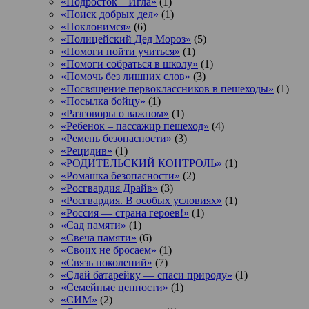
«Подросток ‒ Игла»
(1)
«Поиск добрых дел»
(1)
«Поклонимся»
(6)
«Полицейский Дед Мороз»
(5)
«Помоги пойти учиться»
(1)
«Помоги собраться в школу»
(1)
«Помочь без лишних слов»
(3)
«Посвящение первоклассников в пешеходы»
(1)
«Посылка бойцу»
(1)
«Разговоры о важном»
(1)
«Ребенок – пассажир пешеход»
(4)
«Ремень безопасности»
(3)
«Рецидив»
(1)
«РОДИТЕЛЬСКИЙ КОНТРОЛЬ»
(1)
«Ромашка безопасности»
(2)
«Росгвардия Драйв»
(3)
«Росгвардия. В особых условиях»
(1)
«Россия — страна героев!»
(1)
«Сад памяти»
(1)
«Свеча памяти»
(6)
«Своих не бросаем»
(1)
«Связь поколений»
(7)
«Сдай батарейку — спаси природу»
(1)
«Семейные ценности»
(1)
«СИМ»
(2)