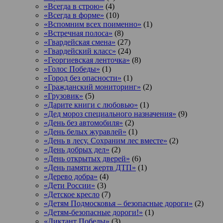
«Всегда в строю»
(4)
«Всегда в форме»
(10)
«Вспомним всех поименно»
(1)
«Встречная полоса»
(8)
«Гвардейская смена»
(27)
«Гвардейский класс»
(24)
«Георгиевская ленточка»
(8)
«Голос Победы»
(1)
«Город без опасности»
(1)
«Гражданский мониторинг»
(2)
«Грузовик»
(5)
«Дарите книги с любовью»
(1)
«Дед мороз специального назначения»
(9)
«День без автомобиля»
(2)
«День белых журавлей»
(1)
«День в лесу. Сохраним лес вместе»
(2)
«День добрых дел»
(2)
«День открытых дверей»
(6)
«День памяти жертв ДТП»
(1)
«Дерево добра»
(4)
«Дети России»
(3)
«Детское кресло
(7)
«Детям Подмосковья – безопасные дороги»
(2)
«Детям-безопасные дороги!»
(1)
«Диктант Победы»
(3)