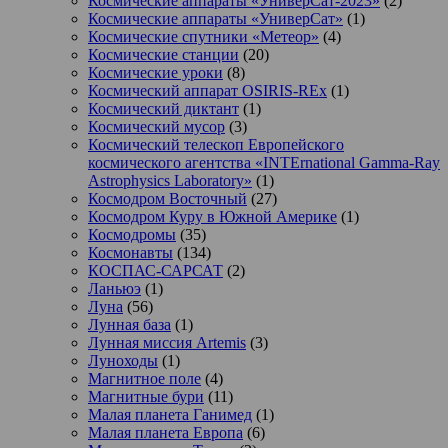
Космические аппараты «УниверСат-2023»
(2)
Космические аппараты «УниверСат»
(1)
Космические спутники «Метеор»
(4)
Космические станции
(20)
Космические уроки
(8)
Космический аппарат OSIRIS-REx
(1)
Космический диктант
(1)
Космический мусор
(3)
Космический телескоп Европейского
космического агентства «INTErnational Gamma-Ray
Astrophysics Laboratory»
(1)
Космодром Восточный
(27)
Космодром Куру в Южной Америке
(1)
Космодромы
(35)
Космонавты
(134)
КОСПАС-САРСАТ
(2)
Ланьюэ
(1)
Луна
(56)
Лунная база
(1)
Лунная миссия Artemis
(3)
Луноходы
(1)
Магнитное поле
(4)
Магнитные бури
(11)
Малая планета Ганимед
(1)
Малая планета Европа
(6)