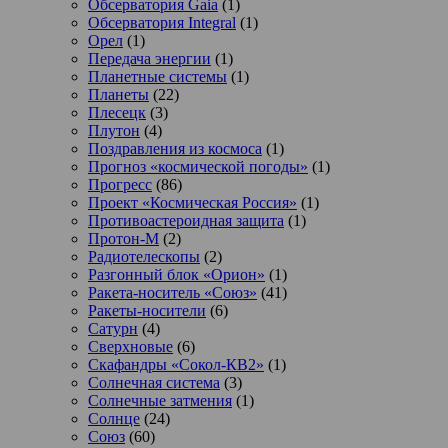
Обсерватория Gaia
(1)
Обсерватория Integral
(1)
Орел
(1)
Передача энергии
(1)
Планетные системы
(1)
Планеты
(22)
Плесецк
(3)
Плутон
(4)
Поздравления из космоса
(1)
Прогноз «космической погоды»
(1)
Прогресс
(86)
Проект «Космическая Россия»
(1)
Противоастероидная защита
(1)
Протон-М
(2)
Радиотелескопы
(2)
Разгонный блок «Орион»
(1)
Ракета-носитель «Союз»
(41)
Ракеты-носители
(6)
Сатурн
(4)
Сверхновые
(6)
Скафандры «Сокол-КВ2»
(1)
Солнечная система
(3)
Солнечные затмения
(1)
Солнце
(24)
Союз
(60)