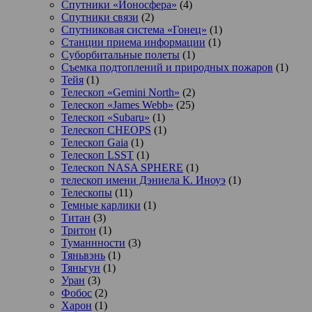
Спутники «Ионосфера»
(4)
Спутники связи
(2)
Спутниковая система «Гонец»
(1)
Станции приема информации
(1)
Суборбитальные полеты
(1)
Съемка подтоплений и природных пожаров
(1)
Тейя
(1)
Телескоп «Gemini North»
(2)
Телескоп «James Webb»
(25)
Телескоп «Subaru»
(1)
Телескоп CHEOPS
(1)
Телескоп Gaia
(1)
Телескоп LSST
(1)
Телескоп NASA SPHERE
(1)
телескоп имени Дэниела К. Иноуэ
(1)
Телескопы
(11)
Темные карлики
(1)
Титан
(3)
Тритон
(1)
Туманнности
(3)
Тяньвэнь
(1)
Тяньгун
(1)
Уран
(3)
Фобос
(2)
Харон
(1)