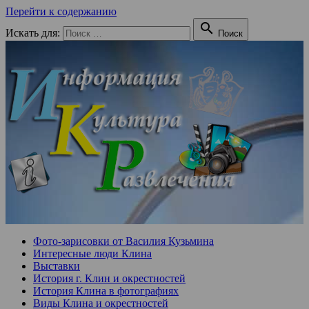
Перейти к содержанию

Искать для:
Поиск
Фото-зарисовки от Василия Кузьмина
Интересные люди Клина
Выставки
История г. Клин и окрестностей
История Клина в фотографиях
Виды Клина и окрестностей