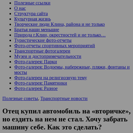
Полезные ссылки
О нас
Структура сайта
Культурная жизнь
Творческие люди Клина, района и не только
Братья наши меньшие
Природа г.Клин, окрестностей и не только…
Туристические фото-отчеты
Фото-отчеты спортивных мероприятий
Транспортные фотогалереи
Музеи и достопримечательности
Фото-галерея: Парки
Фото-галерея: Водоемы, набережные, пляжи, фонтаны и
мосты
Фото-галереи на религиозную тему
Фото-галерея: Памятники
Фото-галерея: Разное
Полезные советы
,
Транспортные новости
Отец купил автомобиль на «вторичке»,
но ездить на нем не стал. Хочу забрать
машину себе. Как это сделать?