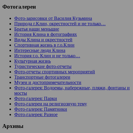
Фотогалереи
Фото-зарисовки от Василия Кузьмина
Природа г.Клин, окрестностей и не только…
Братья наши меньшие
История Клина в фотографиях
Виды Клина и окрестностей
Спортивная жизнь в г.о.Клин
Интересные люди Клина
История г.о. Клин и не только…
Культурная жизнь
Туристические фото-отчеты
Фото-отчеты спортивных мероприятий
Транспортные фотогалереи
Музеи и достопримечательности
Фото-галерея: Водоемы, набережные, пляжи, фонтаны и
мосты
Фото-галерея: Парки
Фото-галереи на религиозную тему
Фото-галерея: Памятники
Фото-галерея: Разное
Архивы