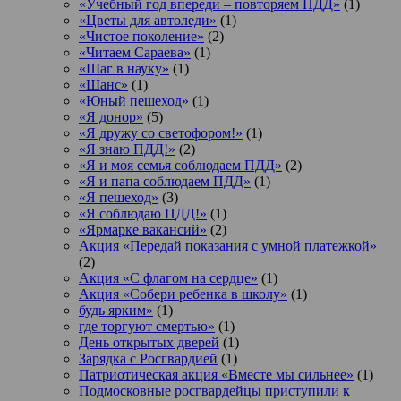
«Учебный год впереди – повторяем ПДД»
(1)
«Цветы для автоледи»
(1)
«Чистое поколение»
(2)
«Читаем Сараева»
(1)
«Шаг в науку»
(1)
«Шанс»
(1)
«Юный пешеход»
(1)
«Я донор»
(5)
«Я дружу со светофором!»
(1)
«Я знаю ПДД!»
(2)
«Я и моя семья соблюдаем ПДД»
(2)
«Я и папа соблюдаем ПДД»
(1)
«Я пешеход»
(3)
«Я соблюдаю ПДД!»
(1)
«Ярмарке вакансий»
(2)
Акция «Передай показания с умной платежкой»
(2)
Акция «С флагом на сердце»
(1)
Акция «Собери ребенка в школу»
(1)
будь ярким»
(1)
где торгуют смертью»
(1)
День открытых дверей
(1)
Зарядка с Росгвардией
(1)
Патриотическая акция «Вместе мы сильнее»
(1)
Подмосковные росгвардейцы приступили к