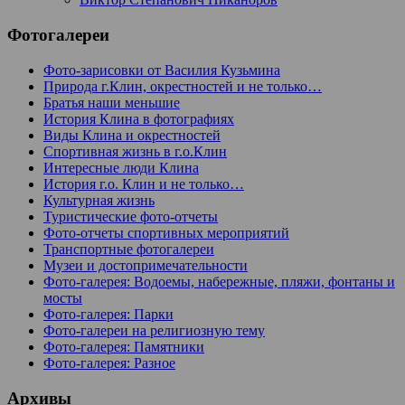
Фотогалереи
Фото-зарисовки от Василия Кузьмина
Природа г.Клин, окрестностей и не только…
Братья наши меньшие
История Клина в фотографиях
Виды Клина и окрестностей
Спортивная жизнь в г.о.Клин
Интересные люди Клина
История г.о. Клин и не только…
Культурная жизнь
Туристические фото-отчеты
Фото-отчеты спортивных мероприятий
Транспортные фотогалереи
Музеи и достопримечательности
Фото-галерея: Водоемы, набережные, пляжи, фонтаны и
мосты
Фото-галерея: Парки
Фото-галереи на религиозную тему
Фото-галерея: Памятники
Фото-галерея: Разное
Архивы