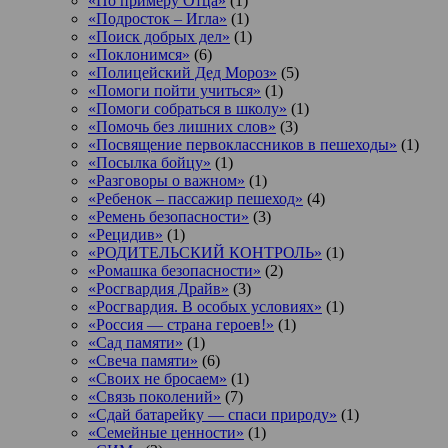
«По примеру Отца»
(1)
«Подросток ‒ Игла»
(1)
«Поиск добрых дел»
(1)
«Поклонимся»
(6)
«Полицейский Дед Мороз»
(5)
«Помоги пойти учиться»
(1)
«Помоги собраться в школу»
(1)
«Помочь без лишних слов»
(3)
«Посвящение первоклассников в пешеходы»
(1)
«Посылка бойцу»
(1)
«Разговоры о важном»
(1)
«Ребенок – пассажир пешеход»
(4)
«Ремень безопасности»
(3)
«Рецидив»
(1)
«РОДИТЕЛЬСКИЙ КОНТРОЛЬ»
(1)
«Ромашка безопасности»
(2)
«Росгвардия Драйв»
(3)
«Росгвардия. В особых условиях»
(1)
«Россия — страна героев!»
(1)
«Сад памяти»
(1)
«Свеча памяти»
(6)
«Своих не бросаем»
(1)
«Связь поколений»
(7)
«Сдай батарейку — спаси природу»
(1)
«Семейные ценности»
(1)