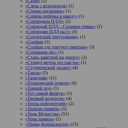
«СИМ»
(2)
«Слезь с велосипеда»
(1)
«Сними наушники»
(1)
«Собери ребёнка в школу»
(1)
«Соблюдаем ПДД!»
(2)
«Соблюдай ПДД – Сохрани семью»
(2)
«Соблюдаю ПДД на 5»
(3)
«Солдатский треугольник»
(1)
«Сообщи
(1)
«Сообщи где торгуют смертью»
(3)
«Сохраним лес»
(1)
«Стань заметней на дороге»
(2)
«Стимул мечты это сам ты»
(1)
«Студенческий десант»
(4)
«Такси»
(5)
«Тахограф»
(11)
«Технический осмотр»
(6)
«Тонкий лед»
(1)
«Тот самый физрук»
(1)
«Трезвый водитель»
(4)
«Тропа победителей»
(2)
«Тропою памяти»
(1)
«Урок Мужества»
(51)
«Урок памяти»
(1)
«Уроки безопасности»
(15)