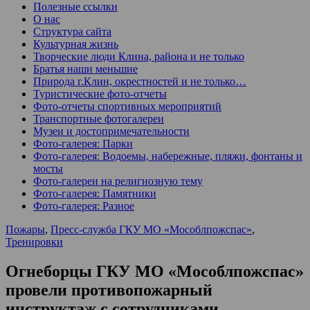
Полезные ссылки
О нас
Структура сайта
Культурная жизнь
Творческие люди Клина, района и не только
Братья наши меньшие
Природа г.Клин, окрестностей и не только…
Туристические фото-отчеты
Фото-отчеты спортивных мероприятий
Транспортные фотогалереи
Музеи и достопримечательности
Фото-галерея: Парки
Фото-галерея: Водоемы, набережные, пляжи, фонтаны и
мосты
Фото-галереи на религиозную тему
Фото-галерея: Памятники
Фото-галерея: Разное
Пожары
,
Пресс-служба ГКУ МО «Мособлпожспас»
,
Тренировки
Огнеборцы ГКУ МО «Мособлпожспас»
провели противопожарный
инструктаж с сотрудниками