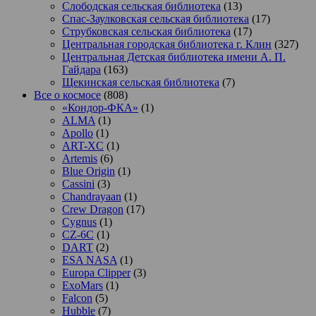
Слободская сельская библиотека
(13)
Спас-Заулковская сельская библиотека
(17)
Струбковская сельская библиотека
(17)
Центральная городская библиотека г. Клин
(327)
Центральная Детская библиотека имени А. П.
Гайдара
(163)
Щекинская сельская библиотека
(7)
Все о космосе
(808)
«Кондор-ФКА»
(1)
ALMA
(1)
Apollo
(1)
ART-XC
(1)
Artemis
(6)
Blue Origin
(1)
Cassini
(3)
Chandrayaan
(1)
Crew Dragon
(17)
Cygnus
(1)
CZ-6C
(1)
DART
(2)
ESA NASA
(1)
Europa Clipper
(3)
ExoMars
(1)
Falcon
(5)
Hubble
(7)