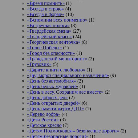
«Время помнить»
(1)
«Всегда в строю»
(4)
«Всегда в форме»
(10)
«Вспомним всех поименно»
(1)
«Встречная полоса»
(8)
«Гвардейская смена»
(27)
«Гвардейский класс»
(24)
«Георгиевская ленточка»
(8)
«Голос Победы»
(1)
«Город без опасности»
(1)
«Гражданский мониторинг»
(2)
«Грузовик»
(5)
«Дарите книги с любовью»
(1)
«Дед мороз специального назначения»
(9)
«День без автомобиля»
(2)
«День белых журавлей»
(1)
«День в лесу. Сохраним лес вместе»
(2)
«День добрых дел»
(2)
«День открытых дверей»
(6)
«День памяти жертв ДТП»
(1)
«Дерево добра»
(4)
«Дети России»
(3)
«Детское кресло
(7)
«Детям Подмосковья – безопасные дороги»
(2)
«Детям-безопасные дороги!»
(1)