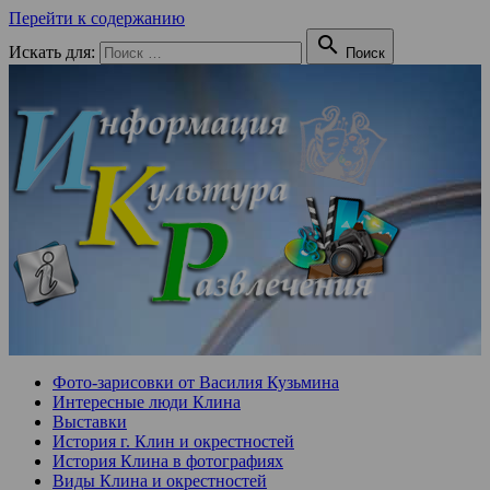
Перейти к содержанию

Искать для:
Поиск
Фото-зарисовки от Василия Кузьмина
Интересные люди Клина
Выставки
История г. Клин и окрестностей
История Клина в фотографиях
Виды Клина и окрестностей