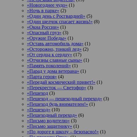
«Новогоднее чудо»
(1)
«Ночь в парке»
(2)
«Один день с Росгвардией»
(5)
«Один щелчок спасает жизнь!»
(8)
«Окна России»
(1)
«Опасный груз»
(3)
«Оружие Победы»
(1)
«Оставь автомобиль дома»
(1)
«Осторожно, тонкий лед»
(2)
«От сердца к сердцу»
(17)
«Отчизны славные сыны»
(1)
«Память поколений»
(1)
«Парад у дома ветерана»
(1)
«Парта героя»
(4)
«Передай космический привет!»
(1)
«Перекресток — Светофор»
(3)
«Пешеход
(3)
«Пешеход — пешеходный переход»
(3)
«Пешеход будь внимателен!»
(1)
«Пешеход»
(10)
«Пешеходный переход»
(6)
«Письмо водителю»
(3)
«Письмо защитнику»
(1)
«По дороге в школу – безопасно!»
(1)