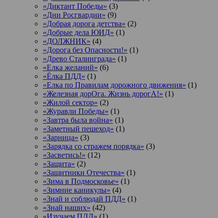
«Диктант Победы»
(3)
«Дни Росгвардии»
(9)
«Добрая дорога детства»
(2)
«Добрые дела ЮИД»
(1)
«ДОЛЖНИК»
(4)
«Дорога без Опасности!»
(1)
«Древо Сталинграда»
(1)
«Елка желаний»
(6)
«Ёлка ПДД»
(1)
«Елка по Правилам дорожного движения»
(1)
«Железная дорОга. Жизнь дорогА!»
(1)
«Жилой сектор»
(2)
«Журавли Победы»
(1)
«Завтра была война»
(1)
«Заметный пешеход»
(1)
«Зарница»
(3)
«Зарядка со стражем порядка»
(3)
«Засветись!»
(12)
«Защита»
(2)
«Защитники Отечества»
(1)
«Зима в Подмосковье»
(1)
«Зимние каникулы»
(4)
«Знай и соблюдай ПДД»
(1)
«Знай наших»
(42)
«Изучаем ПДД»
(1)