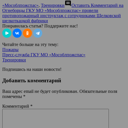
comment
«Мособлпожспас»
,
Тренировки
Оставить Комментарий
на
Огнеборцы ГКУ МО «Мособлпожспас» провели
противопожарный инструктаж с сотрудниками Щелковской
шелкоткацкой фабрики
Понравилась статья? Поддержите нас!
Читайте больше на эту тему:
Пожары
Пресс-служба ГКУ МО «Мособлпожспас»
Тренировки
Подпишись на наши новости!
Добавить комментарий
Ваш адрес email не будет опубликован.
Обязательные поля
помечены
*
Комментарий
*