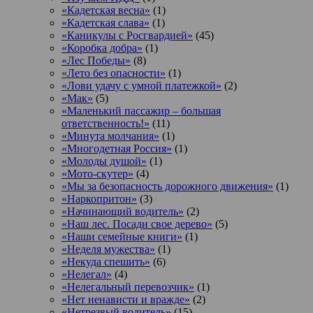
«Кадетская весна»
(1)
«Кадетская слава»
(1)
«Каникулы с Росгвардией»
(45)
«Коробка добра»
(1)
«Лес Победы»
(8)
«Лето без опасности»
(1)
«Лови удачу с умной платежкой»
(2)
«Мак»
(5)
«Маленький пассажир – большая
ответственность!»
(11)
«Минута молчания»
(1)
«Многодетная Россия»
(1)
«Молоды душой»
(1)
«Мото-скутер»
(4)
«Мы за безопасность дорожного движения»
(1)
«Наркопритон»
(3)
«Начинающий водитель»
(2)
«Наш лес. Посади свое дерево»
(5)
«Наши семейные книги»
(1)
«Неделя мужества»
(1)
«Некуда спешить»
(6)
«Нелегал»
(4)
«Нелегальный перевозчик»
(1)
«Нет ненависти и вражде»
(2)
«Нетрезвый водитель»
(15)