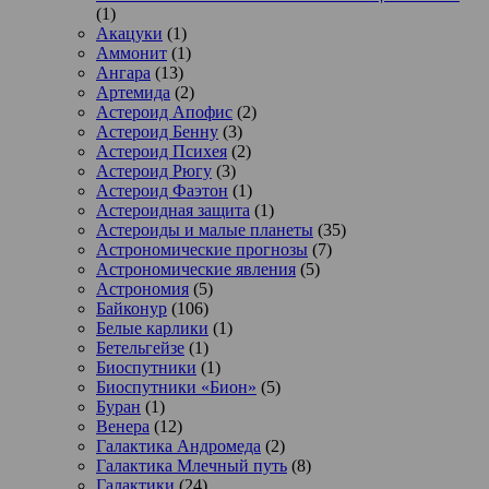
(1)
Акацуки
(1)
Аммонит
(1)
Ангара
(13)
Артемида
(2)
Астероид Апофис
(2)
Астероид Бенну
(3)
Астероид Психея
(2)
Астероид Рюгу
(3)
Астероид Фаэтон
(1)
Астероидная защита
(1)
Астероиды и малые планеты
(35)
Астрономические прогнозы
(7)
Астрономические явления
(5)
Астрономия
(5)
Байконур
(106)
Белые карлики
(1)
Бетельгейзе
(1)
Биоспутники
(1)
Биоспутники «Бион»
(5)
Буран
(1)
Венера
(12)
Галактика Андромеда
(2)
Галактика Млечный путь
(8)
Галактики
(24)