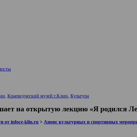
мосты
ин
,
Краеведческий музей г.Клин
,
Культура
шает на открытую лекцию «Я родился Л
 от infoce-klin.ru
>
Анонс культурных и спортивных меропр