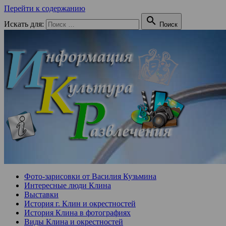
Перейти к содержанию

Искать для:
Поиск
Фото-зарисовки от Василия Кузьмина
Интересные люди Клина
Выставки
История г. Клин и окрестностей
История Клина в фотографиях
Виды Клина и окрестностей