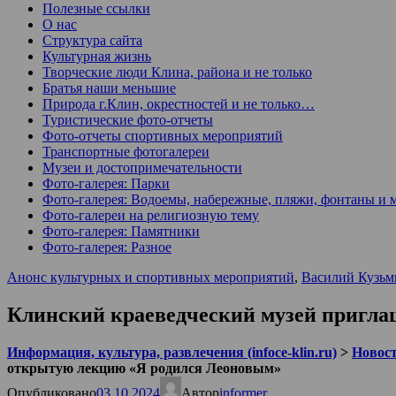
Полезные ссылки
О нас
Структура сайта
Культурная жизнь
Творческие люди Клина, района и не только
Братья наши меньшие
Природа г.Клин, окрестностей и не только…
Туристические фото-отчеты
Фото-отчеты спортивных мероприятий
Транспортные фотогалереи
Музеи и достопримечательности
Фото-галерея: Парки
Фото-галерея: Водоемы, набережные, пляжи, фонтаны и 
Фото-галереи на религиозную тему
Фото-галерея: Памятники
Фото-галерея: Разное
Анонс культурных и спортивных мероприятий
,
Василий Кузьм
Клинский краеведческий музей пригла
Информация, культура, развлечения (infoce-klin.ru)
>
Новости
открытую лекцию «Я родился Леоновым»
Опубликовано
03.10.2024
Автор
informer