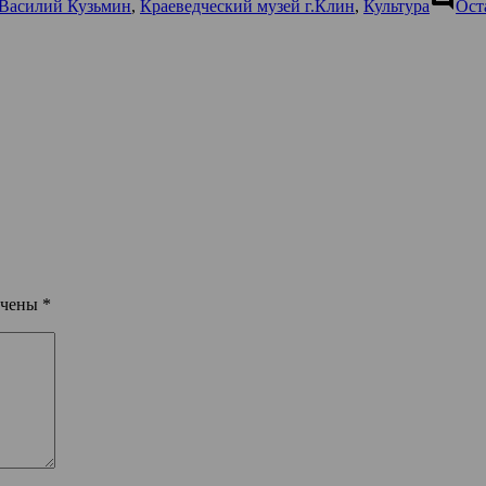
Василий Кузьмин
,
Краеведческий музей г.Клин
,
Культура
Ост
ечены
*