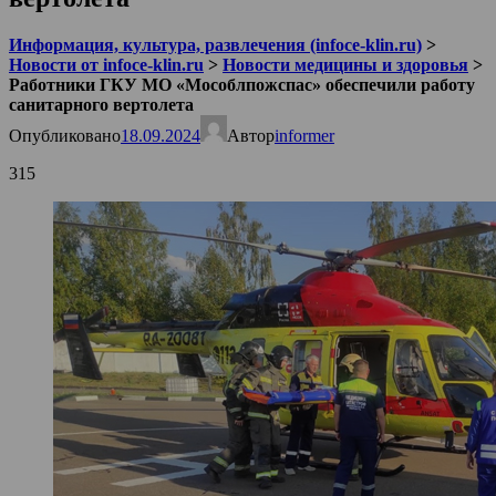
Информация, культура, развлечения (infoce-klin.ru)
>
Новости от infoce-klin.ru
>
Новости медицины и здоровья
>
Работники ГКУ МО «Мособлпожспас» обеспечили работу
санитарного вертолета
Опубликовано
18.09.2024
Автор
informer
315