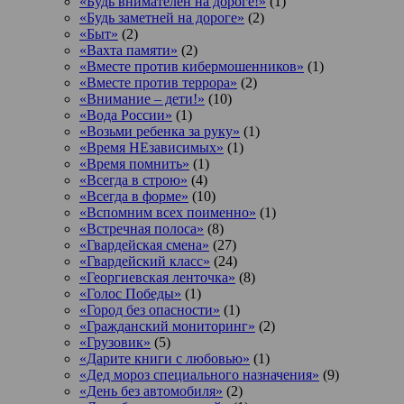
«Будь внимателен на дороге!»
(1)
«Будь заметней на дороге»
(2)
«Быт»
(2)
«Вахта памяти»
(2)
«Вместе против кибермошенников»
(1)
«Вместе против террора»
(2)
«Внимание – дети!»
(10)
«Вода России»
(1)
«Возьми ребенка за руку»
(1)
«Время НЕзависимых»
(1)
«Время помнить»
(1)
«Всегда в строю»
(4)
«Всегда в форме»
(10)
«Вспомним всех поименно»
(1)
«Встречная полоса»
(8)
«Гвардейская смена»
(27)
«Гвардейский класс»
(24)
«Георгиевская ленточка»
(8)
«Голос Победы»
(1)
«Город без опасности»
(1)
«Гражданский мониторинг»
(2)
«Грузовик»
(5)
«Дарите книги с любовью»
(1)
«Дед мороз специального назначения»
(9)
«День без автомобиля»
(2)