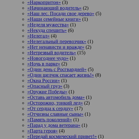
«Наркопритон»
(3)
«Начинающий водитель»
(2)
«Наш лес. Посади свое дерево»
(5)
«Наши семейные книги»
(1)
«Неделя мужества»
(1)
«Некуда спешить»
(6)
«Нелегал»
(4)
«Нелегальный перевозчик»
(1)
«Нет ненависти и вражде»
(2)
«Нетрезвый водитель»
(15)
«Новогоднее чудо»
(1)
«Ночь в парке»
(2)
«Один день с Росгвардией»
(5)
«Один щелчок спасает жизнь!»
(8)
«Окна России»
(1)
«Опасный груз»
(3)
«Оружие Победы»
(1)
«Оставь автомобиль дома»
(1)
«Осторожно, тонкий лед»
(2)
«От сердца к сердцу»
(17)
«Отчизны славные сыны»
(1)
«Память поколений»
(1)
«Парад у дома ветерана»
(1)
«Парта героя»
(4)
«Передай космический привет!»
(1)