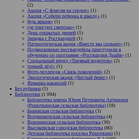
(2)
Акция «С флагом на сердце»
(1)
Акция «Собери ребенка в школу»
(1)
будь ярким»
(1)
где торгуют смертью»
(1)
День открытых дверей
(1)
Зарядка с Росгвардией
(1)
Патриотическая акция «Вместе мы сильнее»
(1)
Подмосковные росгвардейцы приступили к
обучению по программе «Росгвардия Драйв»
(1)
Социальный раунд «Трезвый водитель»
(2)
тонкий лёд!»
(1)
Фото-челлендж «Связь поколений»
(2)
Экологическая акция «Чистый берег»
(1)
Ярмарка вакансий
(1)
Без рубрики
(1)
Библиотеки
(1 094)
Библиотека имени Юрия Петровича Артюхина
(Решоткинская сельская библиотека)
(18)
Биревская сельская библиотека
(3)
Воздвиженская сельская библиотека
(4)
Воронинская сельская библиотека
(30)
Высоковская городская библиотека
(80)
Детская библиотека поселка Решоткино
(1)
Клинская городская библиотека №2
(100)