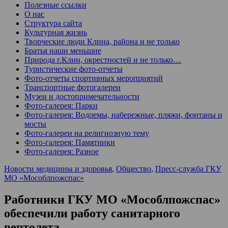
Полезные ссылки
О нас
Структура сайта
Культурная жизнь
Творческие люди Клина, района и не только
Братья наши меньшие
Природа г.Клин, окрестностей и не только…
Туристические фото-отчеты
Фото-отчеты спортивных мероприятий
Транспортные фотогалереи
Музеи и достопримечательности
Фото-галерея: Парки
Фото-галерея: Водоемы, набережные, пляжи, фонтаны и
мосты
Фото-галереи на религиозную тему
Фото-галерея: Памятники
Фото-галерея: Разное
Новости медицины и здоровья
,
Общество
,
Пресс-служба ГКУ
МО «Мособлпожспас»
Работники ГКУ МО «Мособлпожспас»
обеспечили работу санитарного
вертолета