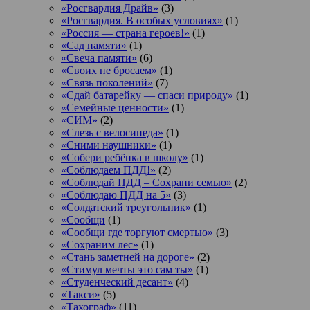
«Росгвардия Драйв»
(3)
«Росгвардия. В особых условиях»
(1)
«Россия — страна героев!»
(1)
«Сад памяти»
(1)
«Свеча памяти»
(6)
«Своих не бросаем»
(1)
«Связь поколений»
(7)
«Сдай батарейку — спаси природу»
(1)
«Семейные ценности»
(1)
«СИМ»
(2)
«Слезь с велосипеда»
(1)
«Сними наушники»
(1)
«Собери ребёнка в школу»
(1)
«Соблюдаем ПДД!»
(2)
«Соблюдай ПДД – Сохрани семью»
(2)
«Соблюдаю ПДД на 5»
(3)
«Солдатский треугольник»
(1)
«Сообщи
(1)
«Сообщи где торгуют смертью»
(3)
«Сохраним лес»
(1)
«Стань заметней на дороге»
(2)
«Стимул мечты это сам ты»
(1)
«Студенческий десант»
(4)
«Такси»
(5)
«Тахограф»
(11)