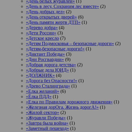
«День белых журавлей»
(1)
«День в лесу. Сохраним лес вместе»
(2)
«День добрых дел»
(2)
«День открытых дверей»
(6)
«День памяти жертв ДТП»
(1)
«Дерево добра»
(4)
«Дети России»
(3)
«Детское кресло
(7)
«Детям Подмосковья – безопасные дороги»
(2)
«Детям-безопасные дороги!»
(1)
«Диктант Победы»
(3)
«Дни Росгвардии»
(9)
«Добрая дорога детства»
(2)
«Добрые дела ЮИД»
(1)
«ДОЛЖНИК»
(4)
«Дорога без Опасности!»
(1)
«Древо Сталинграда»
(1)
«Елка желаний»
(6)
«Ёлка ПДД»
(1)
«Елка по Правилам дорожного движения»
(1)
«Железная дорОга. Жизнь дорогА!»
(1)
«Жилой сектор»
(2)
«Журавли Победы»
(1)
«Завтра была война»
(1)
«Заметный пешеход»
(1)