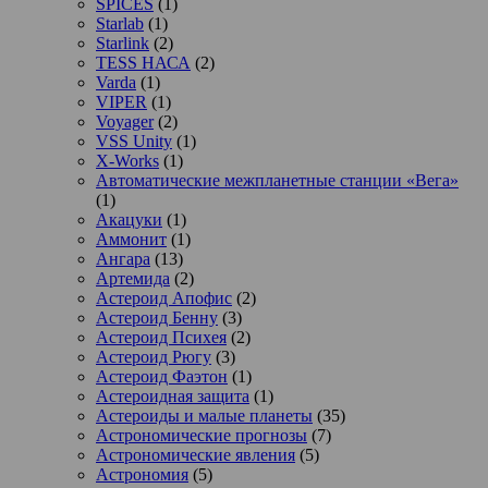
SPICES
(1)
Starlab
(1)
Starlink
(2)
TESS НАСА
(2)
Varda
(1)
VIPER
(1)
Voyager
(2)
VSS Unity
(1)
X-Works
(1)
Автоматические межпланетные станции «Вега»
(1)
Акацуки
(1)
Аммонит
(1)
Ангара
(13)
Артемида
(2)
Астероид Апофис
(2)
Астероид Бенну
(3)
Астероид Психея
(2)
Астероид Рюгу
(3)
Астероид Фаэтон
(1)
Астероидная защита
(1)
Астероиды и малые планеты
(35)
Астрономические прогнозы
(7)
Астрономические явления
(5)
Астрономия
(5)