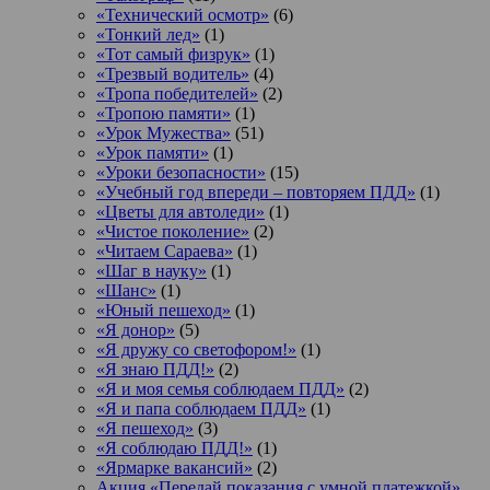
«Технический осмотр»
(6)
«Тонкий лед»
(1)
«Тот самый физрук»
(1)
«Трезвый водитель»
(4)
«Тропа победителей»
(2)
«Тропою памяти»
(1)
«Урок Мужества»
(51)
«Урок памяти»
(1)
«Уроки безопасности»
(15)
«Учебный год впереди – повторяем ПДД»
(1)
«Цветы для автоледи»
(1)
«Чистое поколение»
(2)
«Читаем Сараева»
(1)
«Шаг в науку»
(1)
«Шанс»
(1)
«Юный пешеход»
(1)
«Я донор»
(5)
«Я дружу со светофором!»
(1)
«Я знаю ПДД!»
(2)
«Я и моя семья соблюдаем ПДД»
(2)
«Я и папа соблюдаем ПДД»
(1)
«Я пешеход»
(3)
«Я соблюдаю ПДД!»
(1)
«Ярмарке вакансий»
(2)
Акция «Передай показания с умной платежкой»