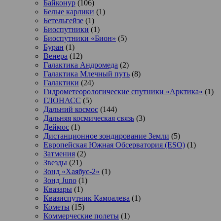
Байконур
(106)
Белые карлики
(1)
Бетельгейзе
(1)
Биоспутники
(1)
Биоспутники «Бион»
(5)
Буран
(1)
Венера
(12)
Галактика Андромеда
(2)
Галактика Млечный путь
(8)
Галактики
(24)
Гидрометеорологические спутники «Арктика»
(1)
ГЛОНАСС
(5)
Дальний космос
(144)
Дальняя космическая связь
(3)
Деймос
(1)
Дистанционное зондирование Земли
(5)
Европейская Южная Обсерватория (ESO)
(1)
Затмения
(2)
Звезды
(21)
Зонд «Хаябус-2»
(1)
Зонд Juno
(1)
Квазары
(1)
Квазиспутник Камоалева
(1)
Кометы
(15)
Коммерческие полеты
(1)