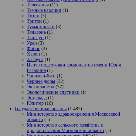
Телескопы
(11)
Темные карлики
(1)
Титан
(3)
Тритон
(1)
Туманнности
(3)
Тяньвэнь
(1)
Тяньгун
(1)
Уран
(3)
Фобос
(2)
Харон
(1)
Хаябуса
(1)
Центр подготовки космонавтов имени Юрия
Гагарина
(1)
Чанчжэн-6-си
(1)
Черные дыры
(32)
Экзопланеты
(37)
Экологические спутники
(1)
Энцелада
(1)
Юпитер
(16)
Государственные органы
(1 487)
Министерство здравоохранения Московской
области
(1)
Министерство сельского хозяйства и
продовольствия Московской области
(1)
Министерство транспорта МО
(1)