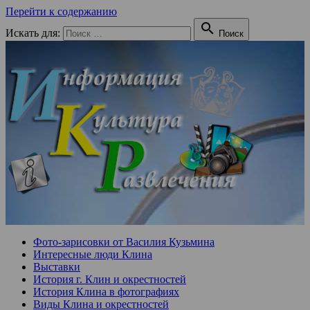
Перейти к содержанию

Искать для:
Поиск
Фото-зарисовки от Василия Кузьмина
Интересные люди Клина
Выставки
История г. Клин и окрестностей
История Клина в фотографиях
Виды Клина и окрестностей