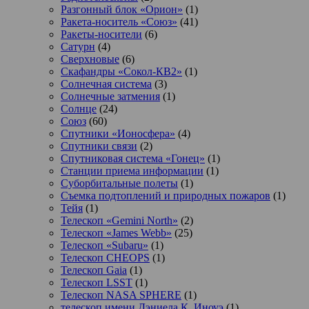
Разгонный блок «Орион»
(1)
Ракета-носитель «Союз»
(41)
Ракеты-носители
(6)
Сатурн
(4)
Сверхновые
(6)
Скафандры «Сокол-КВ2»
(1)
Солнечная система
(3)
Солнечные затмения
(1)
Солнце
(24)
Союз
(60)
Спутники «Ионосфера»
(4)
Спутники связи
(2)
Спутниковая система «Гонец»
(1)
Станции приема информации
(1)
Суборбитальные полеты
(1)
Съемка подтоплений и природных пожаров
(1)
Тейя
(1)
Телескоп «Gemini North»
(2)
Телескоп «James Webb»
(25)
Телескоп «Subaru»
(1)
Телескоп CHEOPS
(1)
Телескоп Gaia
(1)
Телескоп LSST
(1)
Телескоп NASA SPHERE
(1)
телескоп имени Дэниела К. Иноуэ
(1)