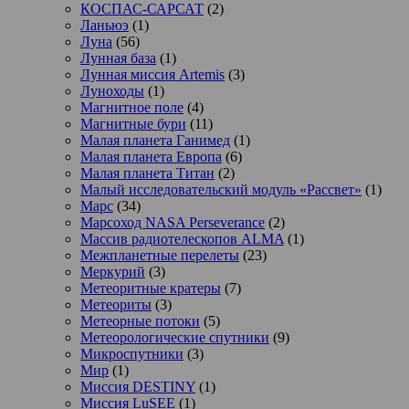
КОСПАС-САРСАТ
(2)
Ланьюэ
(1)
Луна
(56)
Лунная база
(1)
Лунная миссия Artemis
(3)
Луноходы
(1)
Магнитное поле
(4)
Магнитные бури
(11)
Малая планета Ганимед
(1)
Малая планета Европа
(6)
Малая планета Титан
(2)
Малый исследовательский модуль «Рассвет»
(1)
Марс
(34)
Марсоход NASA Perseverance
(2)
Массив радиотелескопов ALMA
(1)
Межпланетные перелеты
(23)
Меркурий
(3)
Метеоритные кратеры
(7)
Метеориты
(3)
Метеорные потоки
(5)
Метеорологические спутники
(9)
Микроспутники
(3)
Мир
(1)
Миссия DESTINY
(1)
Миссия LuSEE
(1)