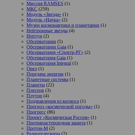
Миссия RAMSES
(1)
МКС
(259)
Модуль «Звезда»
(1)
Модуль «Наука»
(2)
Музеи космонавтики и планетарии
(1)
Нейтронные звезды
(4)
Нептун
(2)
Обсерватории
(5)
Обсерватории Gaia
(1)
Обсерватория «Спектр-РГ»
(2)
Обсерватория Gaia
(1)
Обсерватория Integral
(1)
Орел
(1)
Передача энергии
(1)
Планетные системы
(1)
Планеты
(22)
Плесецк
(3)
Плутон
(4)
Поздравления из космоса
(1)
Прогноз «космической погоды»
(1)
Прогресс
(86)
Проект «Космическая Россия»
(1)
Противоастероидная защита
(1)
Протон-М
(2)
Радиотелескопы
(2)