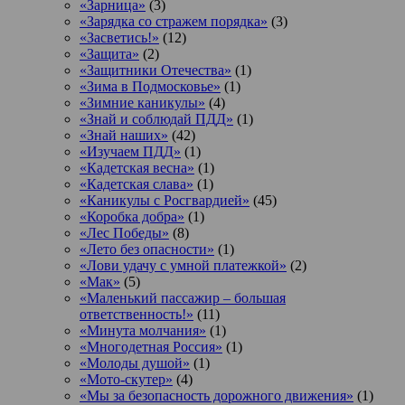
«Зарница»
(3)
«Зарядка со стражем порядка»
(3)
«Засветись!»
(12)
«Защита»
(2)
«Защитники Отечества»
(1)
«Зима в Подмосковье»
(1)
«Зимние каникулы»
(4)
«Знай и соблюдай ПДД»
(1)
«Знай наших»
(42)
«Изучаем ПДД»
(1)
«Кадетская весна»
(1)
«Кадетская слава»
(1)
«Каникулы с Росгвардией»
(45)
«Коробка добра»
(1)
«Лес Победы»
(8)
«Лето без опасности»
(1)
«Лови удачу с умной платежкой»
(2)
«Мак»
(5)
«Маленький пассажир – большая
ответственность!»
(11)
«Минута молчания»
(1)
«Многодетная Россия»
(1)
«Молоды душой»
(1)
«Мото-скутер»
(4)
«Мы за безопасность дорожного движения»
(1)