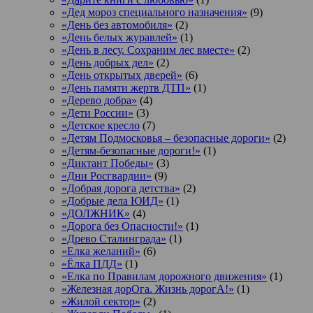
«Дед мороз специального назначения»
(9)
«День без автомобиля»
(2)
«День белых журавлей»
(1)
«День в лесу. Сохраним лес вместе»
(2)
«День добрых дел»
(2)
«День открытых дверей»
(6)
«День памяти жертв ДТП»
(1)
«Дерево добра»
(4)
«Дети России»
(3)
«Детское кресло
(7)
«Детям Подмосковья – безопасные дороги»
(2)
«Детям-безопасные дороги!»
(1)
«Диктант Победы»
(3)
«Дни Росгвардии»
(9)
«Добрая дорога детства»
(2)
«Добрые дела ЮИД»
(1)
«ДОЛЖНИК»
(4)
«Дорога без Опасности!»
(1)
«Древо Сталинграда»
(1)
«Елка желаний»
(6)
«Ёлка ПДД»
(1)
«Елка по Правилам дорожного движения»
(1)
«Железная дорОга. Жизнь дорогА!»
(1)
«Жилой сектор»
(2)