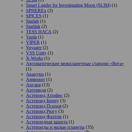
Smart Lander for Investigating Moon (SLIM)
(1)
SPHEREx
(2)
SPICES
(1)
Starlab
(1)
Starlink
(2)
TESS НАСА
(2)
Varda
(1)
VIPER
(1)
Voyager
(2)
VSS Unity
(1)
X-Works
(1)
Автоматические межпланетные станции «Вега»
(1)
Акацуки
(1)
Аммонит
(1)
Ангара
(13)
Артемида
(2)
Астероид Апофис
(2)
Астероид Бенну
(3)
Астероид Психея
(2)
Астероид Рюгу
(3)
Астероид Фаэтон
(1)
Астероидная защита
(1)
Астероиды и малые планеты
(35)