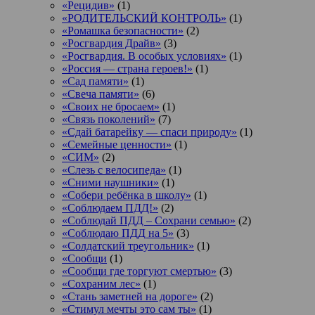
«Рецидив»
(1)
«РОДИТЕЛЬСКИЙ КОНТРОЛЬ»
(1)
«Ромашка безопасности»
(2)
«Росгвардия Драйв»
(3)
«Росгвардия. В особых условиях»
(1)
«Россия — страна героев!»
(1)
«Сад памяти»
(1)
«Свеча памяти»
(6)
«Своих не бросаем»
(1)
«Связь поколений»
(7)
«Сдай батарейку — спаси природу»
(1)
«Семейные ценности»
(1)
«СИМ»
(2)
«Слезь с велосипеда»
(1)
«Сними наушники»
(1)
«Собери ребёнка в школу»
(1)
«Соблюдаем ПДД!»
(2)
«Соблюдай ПДД – Сохрани семью»
(2)
«Соблюдаю ПДД на 5»
(3)
«Солдатский треугольник»
(1)
«Сообщи
(1)
«Сообщи где торгуют смертью»
(3)
«Сохраним лес»
(1)
«Стань заметней на дороге»
(2)
«Стимул мечты это сам ты»
(1)