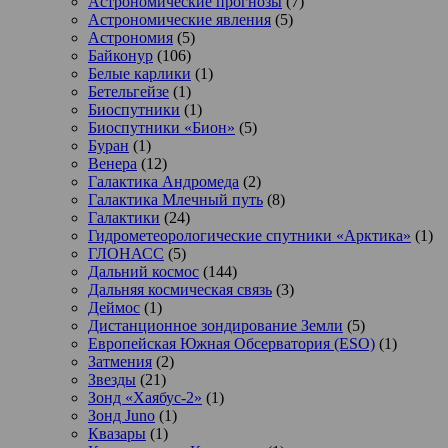
Астрономические прогнозы
(7)
Астрономические явления
(5)
Астрономия
(5)
Байконур
(106)
Белые карлики
(1)
Бетельгейзе
(1)
Биоспутники
(1)
Биоспутники «Бион»
(5)
Буран
(1)
Венера
(12)
Галактика Андромеда
(2)
Галактика Млечный путь
(8)
Галактики
(24)
Гидрометеорологические спутники «Арктика»
(1)
ГЛОНАСС
(5)
Дальний космос
(144)
Дальняя космическая связь
(3)
Деймос
(1)
Дистанционное зондирование Земли
(5)
Европейская Южная Обсерватория (ESO)
(1)
Затмения
(2)
Звезды
(21)
Зонд «Хаябус-2»
(1)
Зонд Juno
(1)
Квазары
(1)