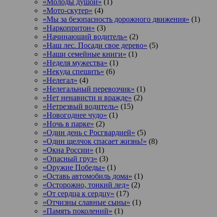
«Молоды душой»
(1)
«Мото-скутер»
(4)
«Мы за безопасность дорожного движения»
(1)
«Наркопритон»
(3)
«Начинающий водитель»
(2)
«Наш лес. Посади свое дерево»
(5)
«Наши семейные книги»
(1)
«Неделя мужества»
(1)
«Некуда спешить»
(6)
«Нелегал»
(4)
«Нелегальный перевозчик»
(1)
«Нет ненависти и вражде»
(2)
«Нетрезвый водитель»
(15)
«Новогоднее чудо»
(1)
«Ночь в парке»
(2)
«Один день с Росгвардией»
(5)
«Один щелчок спасает жизнь!»
(8)
«Окна России»
(1)
«Опасный груз»
(3)
«Оружие Победы»
(1)
«Оставь автомобиль дома»
(1)
«Осторожно, тонкий лед»
(2)
«От сердца к сердцу»
(17)
«Отчизны славные сыны»
(1)
«Память поколений»
(1)