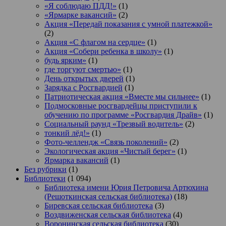
«Я соблюдаю ПДД!»
(1)
«Ярмарке вакансий»
(2)
Акция «Передай показания с умной платежкой»
(2)
Акция «С флагом на сердце»
(1)
Акция «Собери ребенка в школу»
(1)
будь ярким»
(1)
где торгуют смертью»
(1)
День открытых дверей
(1)
Зарядка с Росгвардией
(1)
Патриотическая акция «Вместе мы сильнее»
(1)
Подмосковные росгвардейцы приступили к
обучению по программе «Росгвардия Драйв»
(1)
Социальный раунд «Трезвый водитель»
(2)
тонкий лёд!»
(1)
Фото-челлендж «Связь поколений»
(2)
Экологическая акция «Чистый берег»
(1)
Ярмарка вакансий
(1)
Без рубрики
(1)
Библиотеки
(1 094)
Библиотека имени Юрия Петровича Артюхина
(Решоткинская сельская библиотека)
(18)
Биревская сельская библиотека
(3)
Воздвиженская сельская библиотека
(4)
Воронинская сельская библиотека
(30)