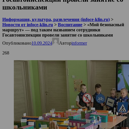
школьниками
Информация, культура, развлечения (infoce-klin.ru)
>
Новости от infoce-klin.ru
>
Воспитание
>
«Мой безопасный
маршрут» — под таким названием сотрудники
Госавтоинспекции провели занятие со школьниками
Опубликовано
10.09.2024
Автор
informer
268