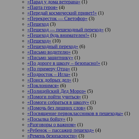
«Парад у дома ветерана»
(1)
«Парта героя»
(4)
«Передай космический привет!»
(1)
«Перекресток — Светофор»
(3)
«Пешеход
(3)
«Пешеход — пешеходный переход»
(3)
«Пешеход будь внимателен!»
(1)
«Пешеход»
(10)
«Пешеходный переход»
(6)
«Письмо водителю»
(3)
«Письмо защитнику»
(1)
«По дороге в школу – безопасно!»
(1)
«По примеру Отца»
(1)
«Подросток ‒ Игла»
(1)
«Поиск добрых дел»
(1)
«Поклонимся»
(6)
«Полицейский Дед Мороз»
(5)
«Помоги пойти учиться»
(1)
«Помоги собраться в школу»
(1)
«Помочь без лишних слов»
(3)
«Посвящение первоклассников в пешеходы»
(1)
«Посылка бойцу»
(1)
«Разговоры о важном»
(1)
«Ребенок – пассажир пешеход»
(4)
«Ремень безопасности»
(3)