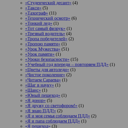
«Студенческий десант»
(4)
«Такси»
(5)
«Тахограф»
(11)
«Технический осмотр»
(6)
«Тонкий лед»
(1)
«Тот самый физрук»
(1)
«Трезвый водитель»
(4)
«Тропа победителей»
(2)
«Тропою памяти»
(1)
«Урок Мужества»
(51)
«Урок памяти»
(1)
«Уроки безопасности»
(15)
«Учебный год впереди – повторяем ПДД»
(1)
«Цветы для автоледи»
(1)
«Чистое поколение»
(2)
«Читаем Сараева»
(1)
«Шаг в науку»
(1)
«Шанс»
(1)
«Юный пешеход»
(1)
«Я донор»
(5)
«Я дружу со светофором!»
(1)
«Я знаю ПДД!»
(2)
«Я и моя семья соблюдаем ПДД»
(2)
«Я и папа соблюдаем ПДД»
(1)
«Я пешеход»
(3)