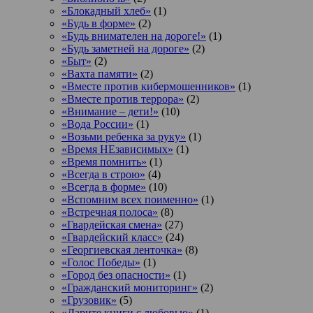
«Блокадный хлеб»
(1)
«Будь в форме»
(2)
«Будь внимателен на дороге!»
(1)
«Будь заметней на дороге»
(2)
«Быт»
(2)
«Вахта памяти»
(2)
«Вместе против кибермошенников»
(1)
«Вместе против террора»
(2)
«Внимание – дети!»
(10)
«Вода России»
(1)
«Возьми ребенка за руку»
(1)
«Время НЕзависимых»
(1)
«Время помнить»
(1)
«Всегда в строю»
(4)
«Всегда в форме»
(10)
«Вспомним всех поименно»
(1)
«Встречная полоса»
(8)
«Гвардейская смена»
(27)
«Гвардейский класс»
(24)
«Георгиевская ленточка»
(8)
«Голос Победы»
(1)
«Город без опасности»
(1)
«Гражданский мониторинг»
(2)
«Грузовик»
(5)
«Дарите книги с любовью»
(1)