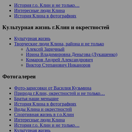
История г.о. Клин и не только…
Интересные люди Клина
История Клина в фотографиях
Культурная жизнь г.Клин и окрестностей
Культурная жизнь
Творческие люди Клина, района и не только
Алексей Заричный
Ирина Владимировна Деньгова (Лукашенко)
Комаров Андрей Александрович
Виктор Степанович Никаноров
Фотогалереи
Фото-зарисовки от Василия Кузьмина
Природа г.Клин, окрестностей и не только…
Братья наши меньшие
История Клина в фотографиях
Виды Клина и окрестностей
Спортивная жизнь в г.о.Клин
Интересные люди Клина
История г.о. Клин и не только…
Культурная жизнь