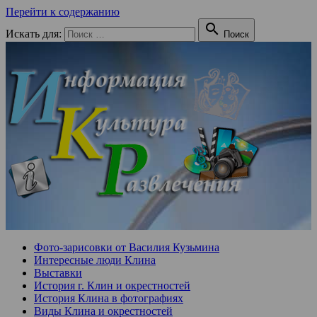
Перейти к содержанию

Искать для:
Поиск
Фото-зарисовки от Василия Кузьмина
Интересные люди Клина
Выставки
История г. Клин и окрестностей
История Клина в фотографиях
Виды Клина и окрестностей