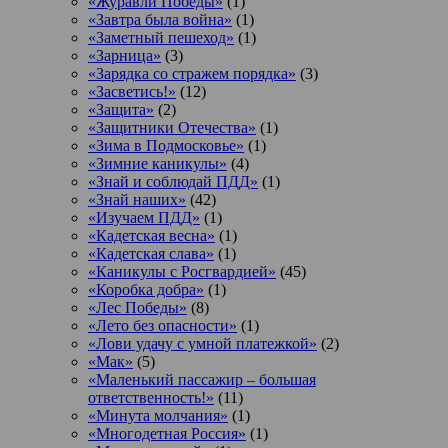
«Журавли Победы»
(1)
«Завтра была война»
(1)
«Заметный пешеход»
(1)
«Зарница»
(3)
«Зарядка со стражем порядка»
(3)
«Засветись!»
(12)
«Защита»
(2)
«Защитники Отечества»
(1)
«Зима в Подмосковье»
(1)
«Зимние каникулы»
(4)
«Знай и соблюдай ПДД»
(1)
«Знай наших»
(42)
«Изучаем ПДД»
(1)
«Кадетская весна»
(1)
«Кадетская слава»
(1)
«Каникулы с Росгвардией»
(45)
«Коробка добра»
(1)
«Лес Победы»
(8)
«Лето без опасности»
(1)
«Лови удачу с умной платежкой»
(2)
«Мак»
(5)
«Маленький пассажир – большая
ответственность!»
(11)
«Минута молчания»
(1)
«Многодетная Россия»
(1)