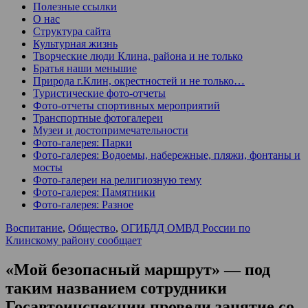
Полезные ссылки
О нас
Структура сайта
Культурная жизнь
Творческие люди Клина, района и не только
Братья наши меньшие
Природа г.Клин, окрестностей и не только…
Туристические фото-отчеты
Фото-отчеты спортивных мероприятий
Транспортные фотогалереи
Музеи и достопримечательности
Фото-галерея: Парки
Фото-галерея: Водоемы, набережные, пляжи, фонтаны и
мосты
Фото-галереи на религиозную тему
Фото-галерея: Памятники
Фото-галерея: Разное
Воспитание
,
Общество
,
ОГИБДД ОМВД России по
Клинскому району сообщает
«Мой безопасный маршрут» — под
таким названием сотрудники
Госавтоинспекции провели занятие со