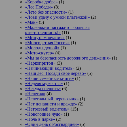
«Коробка добра»
(1)
«Лес Победы»
(8)
«Лето без опасности»
(1)
«Лови удачу с умной платежкой»
(2)
«Мак»
(5)
«Маленький пассажир – большая
ответственность!»
(11)
«Минута молчания»
(1)
«Многодетная Россия»
(1)
«Молоды душой»
(1)
«Мото-скутер»
(4)
«Мы за безопасность дорожного движения»
(1)
«Наркопритон»
(3)
«Начинающий водитель»
(2)
«Наш лес. Посади свое дерево»
(5)
«Наши семейные книги»
(1)
«Неделя мужества»
(1)
«Некуда спешить»
(6)
«Нелегал»
(4)
«Нелегальный перевозчик»
(1)
«Нет ненависти и вражде»
(2)
«Нетрезвый водитель»
(15)
«Новогоднее чудо»
(1)
«Ночь в парке»
(2)
«Один день с Росгвардией»
(5)