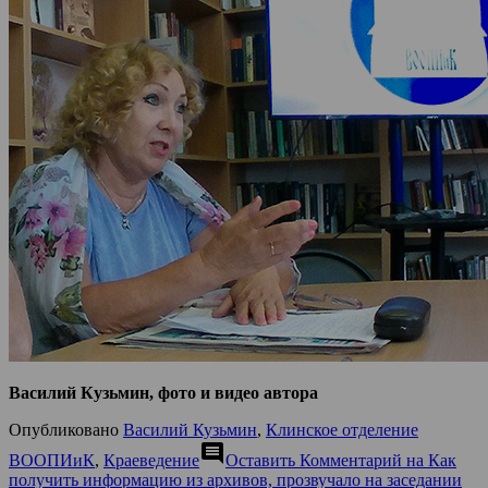
Василий Кузьмин, фото и видео автора
Опубликовано
Василий Кузьмин
,
Клинское отделение
comment
ВООПИиК
,
Краеведение
Оставить Комментарий
на Как
получить информацию из архивов, прозвучало на заседании