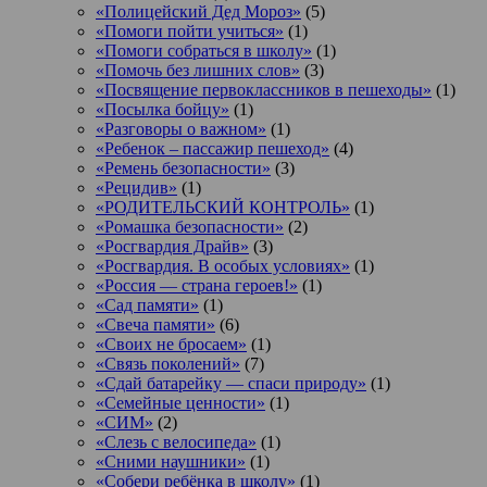
«Полицейский Дед Мороз»
(5)
«Помоги пойти учиться»
(1)
«Помоги собраться в школу»
(1)
«Помочь без лишних слов»
(3)
«Посвящение первоклассников в пешеходы»
(1)
«Посылка бойцу»
(1)
«Разговоры о важном»
(1)
«Ребенок – пассажир пешеход»
(4)
«Ремень безопасности»
(3)
«Рецидив»
(1)
«РОДИТЕЛЬСКИЙ КОНТРОЛЬ»
(1)
«Ромашка безопасности»
(2)
«Росгвардия Драйв»
(3)
«Росгвардия. В особых условиях»
(1)
«Россия — страна героев!»
(1)
«Сад памяти»
(1)
«Свеча памяти»
(6)
«Своих не бросаем»
(1)
«Связь поколений»
(7)
«Сдай батарейку — спаси природу»
(1)
«Семейные ценности»
(1)
«СИМ»
(2)
«Слезь с велосипеда»
(1)
«Сними наушники»
(1)
«Собери ребёнка в школу»
(1)