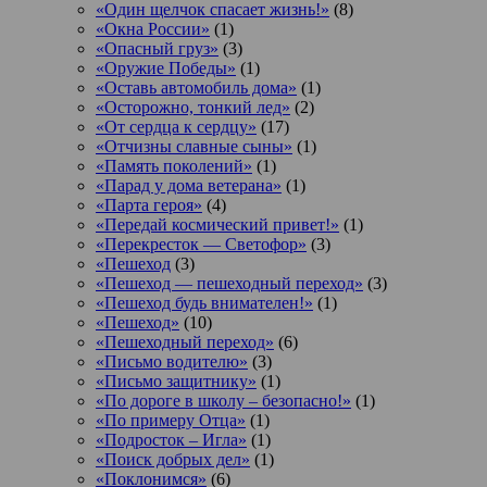
«Один щелчок спасает жизнь!»
(8)
«Окна России»
(1)
«Опасный груз»
(3)
«Оружие Победы»
(1)
«Оставь автомобиль дома»
(1)
«Осторожно, тонкий лед»
(2)
«От сердца к сердцу»
(17)
«Отчизны славные сыны»
(1)
«Память поколений»
(1)
«Парад у дома ветерана»
(1)
«Парта героя»
(4)
«Передай космический привет!»
(1)
«Перекресток — Светофор»
(3)
«Пешеход
(3)
«Пешеход — пешеходный переход»
(3)
«Пешеход будь внимателен!»
(1)
«Пешеход»
(10)
«Пешеходный переход»
(6)
«Письмо водителю»
(3)
«Письмо защитнику»
(1)
«По дороге в школу – безопасно!»
(1)
«По примеру Отца»
(1)
«Подросток ‒ Игла»
(1)
«Поиск добрых дел»
(1)
«Поклонимся»
(6)