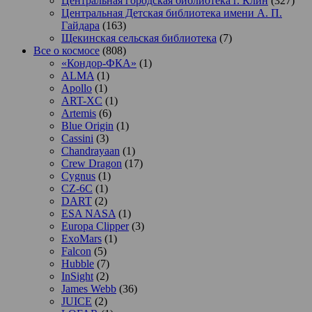
Центральная городская библиотека г. Клин
(327)
Центральная Детская библиотека имени А. П.
Гайдара
(163)
Щекинская сельская библиотека
(7)
Все о космосе
(808)
«Кондор-ФКА»
(1)
ALMA
(1)
Apollo
(1)
ART-XC
(1)
Artemis
(6)
Blue Origin
(1)
Cassini
(3)
Chandrayaan
(1)
Crew Dragon
(17)
Cygnus
(1)
CZ-6C
(1)
DART
(2)
ESA NASA
(1)
Europa Clipper
(3)
ExoMars
(1)
Falcon
(5)
Hubble
(7)
InSight
(2)
James Webb
(36)
JUICE
(2)