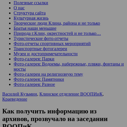
Полезные ссылки
О нас
Структура сайта
Культурная жизнь
Творческие люди Клина, района и не только
Братья наши меньшие
Природа г.Клин, окрестностей и не только…
Туристические фото-отчеты
Фото-отчеты спортивных мероприятий
Транспортные фотогалереи
Музеи и достопримечательности
Фото-галерея: Парки
Фото-галерея: Водоемы, набережные, пляжи, фонтаны и
мосты
Фото-галереи на религиозную тему
Фото-галерея: Памятники
Фото-галерея: Разное
Василий Кузьмин
,
Клинское отделение ВООПИиК
,
Краеведение
Как получить информацию из
архивов, прозвучало на заседании
ВООПиК