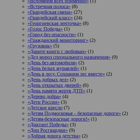
«Вспомним всех поименно»
(1)
«Встречная полоса»
(8)
«Гвардейская смена»
(27)
«Гвардейский класс»
(24)
«Георгиевская ленточка»
(8)
«Голос Победы»
(1)
«Город без опасности»
(1)
«Гражданский мониторинг»
(2)
«Грузовик»
(5)
«Дарите книги с любовью»
(1)
«Дед мороз специального назначения»
(9)
«День без автомобиля»
(2)
«День белых журавлей»
(1)
«День в лесу. Сохраним лес вместе»
(2)
«День добрых дел»
(2)
«День открытых дверей»
(6)
«День памяти жертв ДТП»
(1)
«Дерево добра»
(4)
«Дети России»
(3)
«Детское кресло
(7)
«Детям Подмосковья – безопасные дороги»
(2)
«Детям-безопасные дороги!»
(1)
«Диктант Победы»
(3)
«Дни Росгвардии»
(9)
«Добрая дорога детства»
(2)