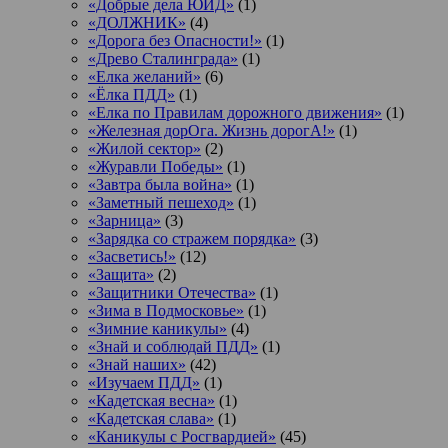
«Добрые дела ЮИД»
(1)
«ДОЛЖНИК»
(4)
«Дорога без Опасности!»
(1)
«Древо Сталинграда»
(1)
«Елка желаний»
(6)
«Ёлка ПДД»
(1)
«Елка по Правилам дорожного движения»
(1)
«Железная дорОга. Жизнь дорогА!»
(1)
«Жилой сектор»
(2)
«Журавли Победы»
(1)
«Завтра была война»
(1)
«Заметный пешеход»
(1)
«Зарница»
(3)
«Зарядка со стражем порядка»
(3)
«Засветись!»
(12)
«Защита»
(2)
«Защитники Отечества»
(1)
«Зима в Подмосковье»
(1)
«Зимние каникулы»
(4)
«Знай и соблюдай ПДД»
(1)
«Знай наших»
(42)
«Изучаем ПДД»
(1)
«Кадетская весна»
(1)
«Кадетская слава»
(1)
«Каникулы с Росгвардией»
(45)