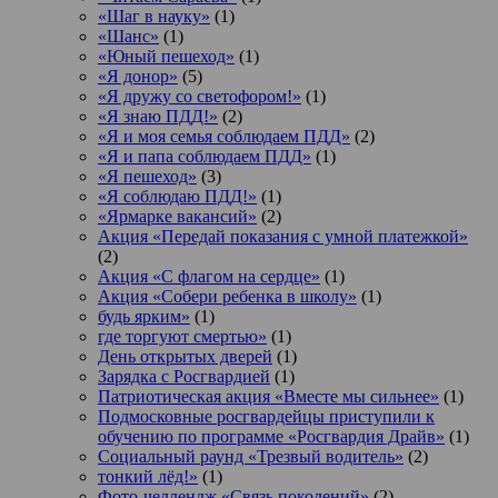
«Шаг в науку»
(1)
«Шанс»
(1)
«Юный пешеход»
(1)
«Я донор»
(5)
«Я дружу со светофором!»
(1)
«Я знаю ПДД!»
(2)
«Я и моя семья соблюдаем ПДД»
(2)
«Я и папа соблюдаем ПДД»
(1)
«Я пешеход»
(3)
«Я соблюдаю ПДД!»
(1)
«Ярмарке вакансий»
(2)
Акция «Передай показания с умной платежкой»
(2)
Акция «С флагом на сердце»
(1)
Акция «Собери ребенка в школу»
(1)
будь ярким»
(1)
где торгуют смертью»
(1)
День открытых дверей
(1)
Зарядка с Росгвардией
(1)
Патриотическая акция «Вместе мы сильнее»
(1)
Подмосковные росгвардейцы приступили к
обучению по программе «Росгвардия Драйв»
(1)
Социальный раунд «Трезвый водитель»
(2)
тонкий лёд!»
(1)
Фото-челлендж «Связь поколений»
(2)