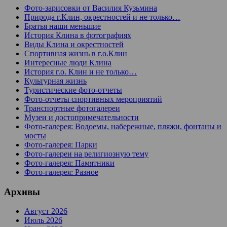
Фото-зарисовки от Василия Кузьмина
Природа г.Клин, окрестностей и не только…
Братья наши меньшие
История Клина в фотографиях
Виды Клина и окрестностей
Спортивная жизнь в г.о.Клин
Интересные люди Клина
История г.о. Клин и не только…
Культурная жизнь
Туристические фото-отчеты
Фото-отчеты спортивных мероприятий
Транспортные фотогалереи
Музеи и достопримечательности
Фото-галерея: Водоемы, набережные, пляжи, фонтаны и
мосты
Фото-галерея: Парки
Фото-галереи на религиозную тему
Фото-галерея: Памятники
Фото-галерея: Разное
Архивы
Август 2026
Июль 2026