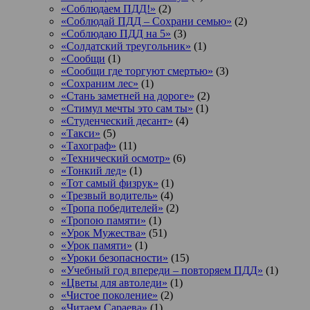
«Соблюдаем ПДД!»
(2)
«Соблюдай ПДД – Сохрани семью»
(2)
«Соблюдаю ПДД на 5»
(3)
«Солдатский треугольник»
(1)
«Сообщи
(1)
«Сообщи где торгуют смертью»
(3)
«Сохраним лес»
(1)
«Стань заметней на дороге»
(2)
«Стимул мечты это сам ты»
(1)
«Студенческий десант»
(4)
«Такси»
(5)
«Тахограф»
(11)
«Технический осмотр»
(6)
«Тонкий лед»
(1)
«Тот самый физрук»
(1)
«Трезвый водитель»
(4)
«Тропа победителей»
(2)
«Тропою памяти»
(1)
«Урок Мужества»
(51)
«Урок памяти»
(1)
«Уроки безопасности»
(15)
«Учебный год впереди – повторяем ПДД»
(1)
«Цветы для автоледи»
(1)
«Чистое поколение»
(2)
«Читаем Сараева»
(1)