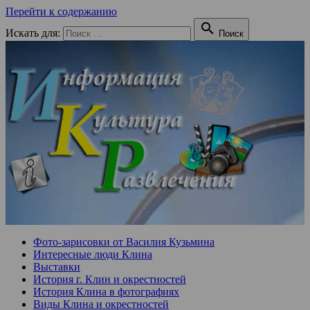
Перейти к содержанию

Искать для:
Поиск
Фото-зарисовки от Василия Кузьмина
Интересные люди Клина
Выставки
История г. Клин и окрестностей
История Клина в фотографиях
Виды Клина и окрестностей