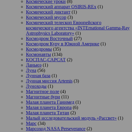
Космические уроки
(8)
Космический аппарат OSIRIS-REx
(1)
Космический диктант
(1)
Космический мусор
(3)
Космический телескоп Европейского
космического агентства «INTErnational Gamma-Ray
Astrophysics Laboratory»
(1)
Космодром Восточный
(27)
Космодром Куру в Южной Америке
(1)
Космодромы
(35)
Космонавты
(134)
КОСПАС-САРСАТ
(2)
Ланьюэ
(1)
Луна
(56)
Лунная база
(1)
Лунная миссия Artemis
(3)
Луноходы
(1)
Магнитное поле
(4)
Магнитные бури
(11)
Малая планета Ганимед
(1)
Малая планета Европа
(6)
Малая планета Титан
(2)
Малый исследовательский модуль «Рассвет»
(1)
Марс
(34)
Марсоход NASA Perseverance
(2)