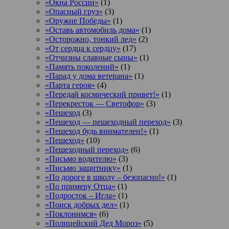
«Окна России»
(1)
«Опасный груз»
(3)
«Оружие Победы»
(1)
«Оставь автомобиль дома»
(1)
«Осторожно, тонкий лед»
(2)
«От сердца к сердцу»
(17)
«Отчизны славные сыны»
(1)
«Память поколений»
(1)
«Парад у дома ветерана»
(1)
«Парта героя»
(4)
«Передай космический привет!»
(1)
«Перекресток — Светофор»
(3)
«Пешеход
(3)
«Пешеход — пешеходный переход»
(3)
«Пешеход будь внимателен!»
(1)
«Пешеход»
(10)
«Пешеходный переход»
(6)
«Письмо водителю»
(3)
«Письмо защитнику»
(1)
«По дороге в школу – безопасно!»
(1)
«По примеру Отца»
(1)
«Подросток ‒ Игла»
(1)
«Поиск добрых дел»
(1)
«Поклонимся»
(6)
«Полицейский Дед Мороз»
(5)