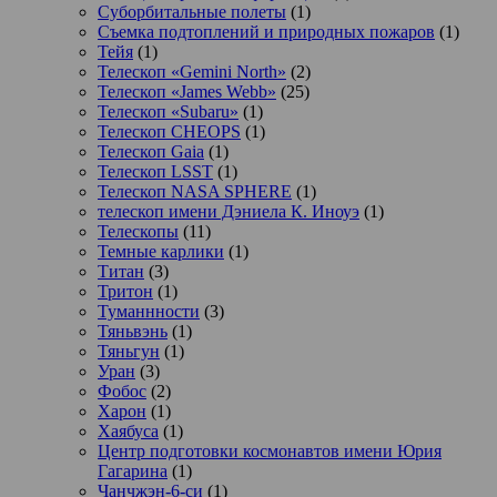
Суборбитальные полеты
(1)
Съемка подтоплений и природных пожаров
(1)
Тейя
(1)
Телескоп «Gemini North»
(2)
Телескоп «James Webb»
(25)
Телескоп «Subaru»
(1)
Телескоп CHEOPS
(1)
Телескоп Gaia
(1)
Телескоп LSST
(1)
Телескоп NASA SPHERE
(1)
телескоп имени Дэниела К. Иноуэ
(1)
Телескопы
(11)
Темные карлики
(1)
Титан
(3)
Тритон
(1)
Туманнности
(3)
Тяньвэнь
(1)
Тяньгун
(1)
Уран
(3)
Фобос
(2)
Харон
(1)
Хаябуса
(1)
Центр подготовки космонавтов имени Юрия
Гагарина
(1)
Чанчжэн-6-си
(1)