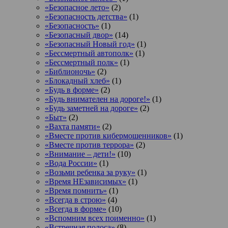
«Безопасное лето»
(2)
«Безопасность детства»
(1)
«Безопасность»
(1)
«Безопасный двор»
(14)
«Безопасный Новый год»
(1)
«Бессмертный автополк»
(1)
«Бессмертный полк»
(1)
«Библионочь»
(2)
«Блокадный хлеб»
(1)
«Будь в форме»
(2)
«Будь внимателен на дороге!»
(1)
«Будь заметней на дороге»
(2)
«Быт»
(2)
«Вахта памяти»
(2)
«Вместе против кибермошенников»
(1)
«Вместе против террора»
(2)
«Внимание – дети!»
(10)
«Вода России»
(1)
«Возьми ребенка за руку»
(1)
«Время НЕзависимых»
(1)
«Время помнить»
(1)
«Всегда в строю»
(4)
«Всегда в форме»
(10)
«Вспомним всех поименно»
(1)
«Встречная полоса»
(8)