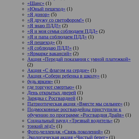
«Шанс»
(1)
«Юный пешеход»
(1)
«Я донор»
(5)
«Я дружу со светофором!»
(1)
«Я знаю ПДД!»
(2)
«Я и моя семья соблюдаем ПДД»
(2)
«Я и папа соблюдаем ПДД»
(1)
«Я пешеход»
(3)
«Я соблюдаю ПДД!»
(1)
«Ярмарке вакансий»
(2)
Акция «Передай показания с умной платежкой»
(2)
Акция «С флагом на сердце»
(1)
Акция «Собери ребенка в школу»
(1)
будь ярким»
(1)
где торгуют смертью»
(1)
День открытых дверей
(1)
Зарядка с Росгвардией
(1)
Патриотическая акция «Вместе мы сильнее»
(1)
Подмосковные росгвардейцы приступили к
обучению по программе «Росгвардия Драйв»
(1)
Социальный раунд «Трезвый водитель»
(2)
тонкий лёд!»
(1)
Фото-челлендж «Связь поколений»
(2)
Экологическая акция «Чистый берег»
(1)