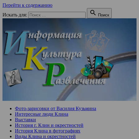
Перейти к содержанию

Искать для:
Поиск
Фото-зарисовки от Василия Кузьмина
Интересные люди Клина
Выставки
История г. Клин и окрестностей
История Клина в фотографиях
Виды Клина и окрестностей