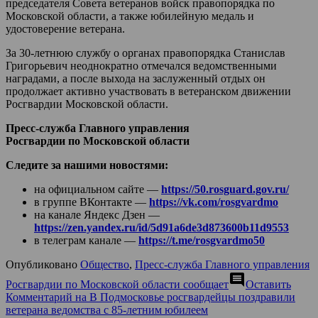
председателя Совета ветеранов войск правопорядка по
Московской области, а также юбилейную медаль и
удостоверение ветерана.
За 30-летнюю службу о органах правопорядка Станислав
Григорьевич неоднократно отмечался ведомственными
наградами, а после выхода на заслуженный отдых он
продолжает активно участвовать в ветеранском движении
Росгвардии Московской области.
Пресс-служба Главного управления
Росгвардии по Московской области
Следите за нашими новостями:
на официальном сайте —
https://50.rosguard.gov.ru/
в группе ВКонтакте —
https://vk.com/rosgvardmo
на канале Яндекс Дзен —
https://zen.yandex.ru/id/5d91a6de3d873600b11d9553
в телеграм канале —
https://t.me/rosgvardmo50
Опубликовано
Общество
,
Пресс-служба Главного управления
comment
Росгвардии по Московской области сообщает
Оставить
Комментарий
на В Подмосковье росгвардейцы поздравили
ветерана ведомства с 85-летним юбилеем