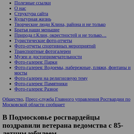
Полезные ссылки
О нас
Структура сайта
Культурная жизнь
Творческие люди Клина, района и не только
Братья наши меньшие
Природа г.Клин, окрестностей и не только…
Туристические фото-отчеты
Фото-отчеты спортивных мероприятий
Транспортные фотогалереи
Музеи и достопримечательности
Фото-галерея: Парки
Фото-галерея: Водоемы, набережные, пляжи, фонтаны и
мосты
Фото-галереи на религиозную тему
Фото-галерея: Памятники
Фото-галерея: Разное
Общество
,
Пресс-служба Главного управления Росгвардии по
Московской области сообщает
В Подмосковье росгвардейцы
поздравили ветерана ведомства с 85-
летним юбилеем