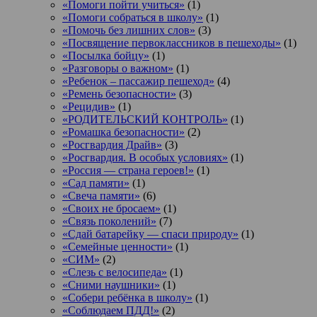
«Помоги пойти учиться»
(1)
«Помоги собраться в школу»
(1)
«Помочь без лишних слов»
(3)
«Посвящение первоклассников в пешеходы»
(1)
«Посылка бойцу»
(1)
«Разговоры о важном»
(1)
«Ребенок – пассажир пешеход»
(4)
«Ремень безопасности»
(3)
«Рецидив»
(1)
«РОДИТЕЛЬСКИЙ КОНТРОЛЬ»
(1)
«Ромашка безопасности»
(2)
«Росгвардия Драйв»
(3)
«Росгвардия. В особых условиях»
(1)
«Россия — страна героев!»
(1)
«Сад памяти»
(1)
«Свеча памяти»
(6)
«Своих не бросаем»
(1)
«Связь поколений»
(7)
«Сдай батарейку — спаси природу»
(1)
«Семейные ценности»
(1)
«СИМ»
(2)
«Слезь с велосипеда»
(1)
«Сними наушники»
(1)
«Собери ребёнка в школу»
(1)
«Соблюдаем ПДД!»
(2)