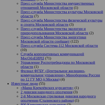
Пресс-служба Министерства имущественных
отношений Московской области
(1)
Пресс-служба Министерства культуры Московской
области
(7)
Пресс-служба Министерства физической культуры
и спорта Московской области
(3)
Пресс-служба Министерства экологии и
природопользования Московской области
(2)
Пресс-служба Министерства энергетики
Московской области сообщает
(122)
Пресс-служба Система-112 Московской области
(10)
Служба корпоративных коммуникаций
МосОблЕИРЦ
(71)
Управление Роспотребнадзора по Московской
области
(1)
Филиал ФГБУ «Центральное жилищно-
коммунальное управление» Минобороны России
по 12 ГУ МО (г.Москва)
(4)
Известные люди
(55)
«Марш Кремлёвских курсантов»
(1)
2 дивизия народного ополчения
(3)
2-й Московская стрелковая дивизия народного
ополчения (Сталинского района)
(1)
800 Кремлевских курсантов
(3)