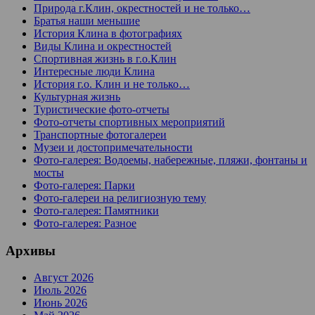
Природа г.Клин, окрестностей и не только…
Братья наши меньшие
История Клина в фотографиях
Виды Клина и окрестностей
Спортивная жизнь в г.о.Клин
Интересные люди Клина
История г.о. Клин и не только…
Культурная жизнь
Туристические фото-отчеты
Фото-отчеты спортивных мероприятий
Транспортные фотогалереи
Музеи и достопримечательности
Фото-галерея: Водоемы, набережные, пляжи, фонтаны и
мосты
Фото-галерея: Парки
Фото-галереи на религиозную тему
Фото-галерея: Памятники
Фото-галерея: Разное
Архивы
Август 2026
Июль 2026
Июнь 2026