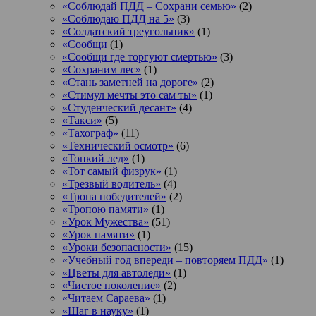
«Соблюдай ПДД – Сохрани семью»
(2)
«Соблюдаю ПДД на 5»
(3)
«Солдатский треугольник»
(1)
«Сообщи
(1)
«Сообщи где торгуют смертью»
(3)
«Сохраним лес»
(1)
«Стань заметней на дороге»
(2)
«Стимул мечты это сам ты»
(1)
«Студенческий десант»
(4)
«Такси»
(5)
«Тахограф»
(11)
«Технический осмотр»
(6)
«Тонкий лед»
(1)
«Тот самый физрук»
(1)
«Трезвый водитель»
(4)
«Тропа победителей»
(2)
«Тропою памяти»
(1)
«Урок Мужества»
(51)
«Урок памяти»
(1)
«Уроки безопасности»
(15)
«Учебный год впереди – повторяем ПДД»
(1)
«Цветы для автоледи»
(1)
«Чистое поколение»
(2)
«Читаем Сараева»
(1)
«Шаг в науку»
(1)