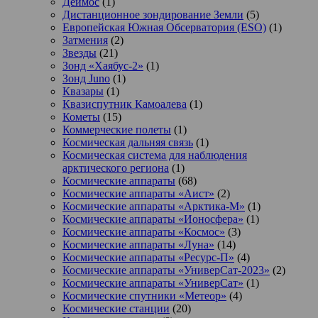
Деймос
(1)
Дистанционное зондирование Земли
(5)
Европейская Южная Обсерватория (ESO)
(1)
Затмения
(2)
Звезды
(21)
Зонд «Хаябус-2»
(1)
Зонд Juno
(1)
Квазары
(1)
Квазиспутник Камоалева
(1)
Кометы
(15)
Коммерческие полеты
(1)
Космическая дальняя связь
(1)
Космическая система для наблюдения
арктического региона
(1)
Космические аппараты
(68)
Космические аппараты «Аист»
(2)
Космические аппараты «Арктика-М»
(1)
Космические аппараты «Ионосфера»
(1)
Космические аппараты «Космос»
(3)
Космические аппараты «Луна»
(14)
Космические аппараты «Ресурс-П»
(4)
Космические аппараты «УниверСат-2023»
(2)
Космические аппараты «УниверСат»
(1)
Космические спутники «Метеор»
(4)
Космические станции
(20)