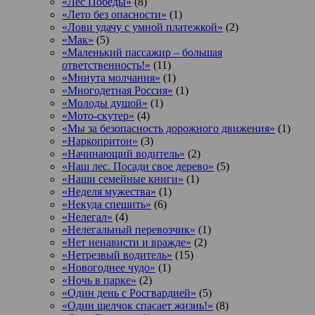
«Лес Победы»
(8)
«Лето без опасности»
(1)
«Лови удачу с умной платежкой»
(2)
«Мак»
(5)
«Маленький пассажир – большая
ответственность!»
(11)
«Минута молчания»
(1)
«Многодетная Россия»
(1)
«Молоды душой»
(1)
«Мото-скутер»
(4)
«Мы за безопасность дорожного движения»
(1)
«Наркопритон»
(3)
«Начинающий водитель»
(2)
«Наш лес. Посади свое дерево»
(5)
«Наши семейные книги»
(1)
«Неделя мужества»
(1)
«Некуда спешить»
(6)
«Нелегал»
(4)
«Нелегальный перевозчик»
(1)
«Нет ненависти и вражде»
(2)
«Нетрезвый водитель»
(15)
«Новогоднее чудо»
(1)
«Ночь в парке»
(2)
«Один день с Росгвардией»
(5)
«Один щелчок спасает жизнь!»
(8)