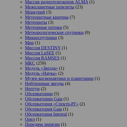
Массив радиотелескопов ALMA
(1)
Межпланетные перелеты
(23)
Меркурий
(3)
Метеоритные кратеры
(7)
Метеориты
(3)
Метеорные потоки
(5)
Метеорологические спутники
(9)
Микроспутники
(3)
Мир
(1)
Миссия DESTINY
(1)
Миссия LuSEE
(1)
Миссия RAMSES
(1)
МКС
(259)
Модуль «Звезда»
(1)
Модуль «Наука»
(2)
Музеи космонавтики и планетарии
(1)
Нейтронные звезды
(4)
Нептун
(2)
Обсерватории
(5)
Обсерватории Gaia
(1)
Обсерватория «Спектр-РГ»
(2)
Обсерватория Gaia
(1)
Обсерватория Integral
(1)
Орел
(1)
Передача энергии
(1)