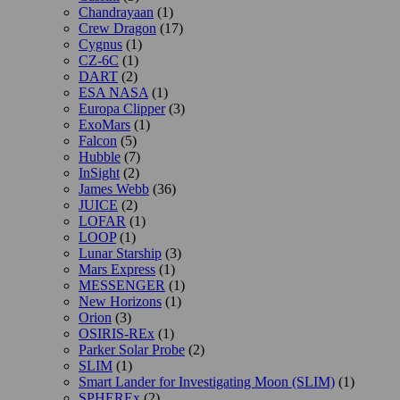
Chandrayaan
(1)
Crew Dragon
(17)
Cygnus
(1)
CZ-6C
(1)
DART
(2)
ESA NASA
(1)
Europa Clipper
(3)
ExoMars
(1)
Falcon
(5)
Hubble
(7)
InSight
(2)
James Webb
(36)
JUICE
(2)
LOFAR
(1)
LOOP
(1)
Lunar Starship
(3)
Mars Express
(1)
MESSENGER
(1)
New Horizons
(1)
Orion
(3)
OSIRIS-REx
(1)
Parker Solar Probe
(2)
SLIM
(1)
Smart Lander for Investigating Moon (SLIM)
(1)
SPHEREx
(2)