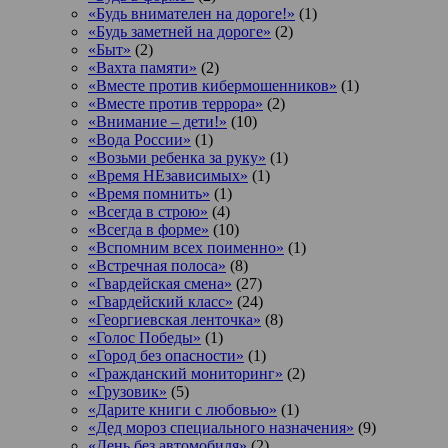
«Будь внимателен на дороге!»
(1)
«Будь заметней на дороге»
(2)
«Быт»
(2)
«Вахта памяти»
(2)
«Вместе против кибермошенников»
(1)
«Вместе против террора»
(2)
«Внимание – дети!»
(10)
«Вода России»
(1)
«Возьми ребенка за руку»
(1)
«Время НЕзависимых»
(1)
«Время помнить»
(1)
«Всегда в строю»
(4)
«Всегда в форме»
(10)
«Вспомним всех поименно»
(1)
«Встречная полоса»
(8)
«Гвардейская смена»
(27)
«Гвардейский класс»
(24)
«Георгиевская ленточка»
(8)
«Голос Победы»
(1)
«Город без опасности»
(1)
«Гражданский мониторинг»
(2)
«Грузовик»
(5)
«Дарите книги с любовью»
(1)
«Дед мороз специального назначения»
(9)
«День без автомобиля»
(2)