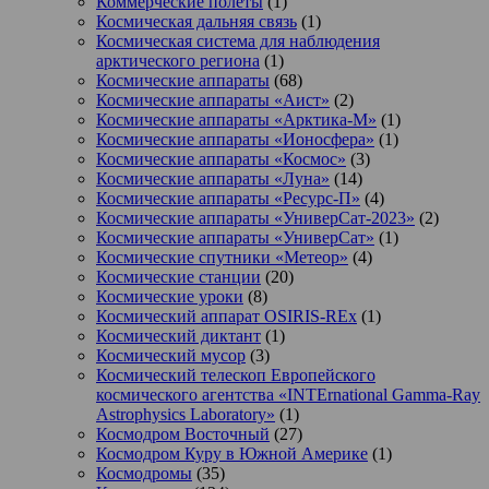
Коммерческие полеты
(1)
Космическая дальняя связь
(1)
Космическая система для наблюдения
арктического региона
(1)
Космические аппараты
(68)
Космические аппараты «Аист»
(2)
Космические аппараты «Арктика-М»
(1)
Космические аппараты «Ионосфера»
(1)
Космические аппараты «Космос»
(3)
Космические аппараты «Луна»
(14)
Космические аппараты «Ресурс-П»
(4)
Космические аппараты «УниверСат-2023»
(2)
Космические аппараты «УниверСат»
(1)
Космические спутники «Метеор»
(4)
Космические станции
(20)
Космические уроки
(8)
Космический аппарат OSIRIS-REx
(1)
Космический диктант
(1)
Космический мусор
(3)
Космический телескоп Европейского
космического агентства «INTErnational Gamma-Ray
Astrophysics Laboratory»
(1)
Космодром Восточный
(27)
Космодром Куру в Южной Америке
(1)
Космодромы
(35)