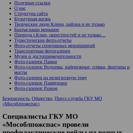
Полезные ссылки
О нас
Структура сайта
Культурная жизнь
Творческие люди Клина, района и не только
Братья наши меньшие
Природа г.Клин, окрестностей и не только…
Туристические фото-отчеты
Фото-отчеты спортивных мероприятий
Транспортные фотогалереи
Музеи и достопримечательности
Фото-галерея: Парки
Фото-галерея: Водоемы, набережные, пляжи, фонтаны и
мосты
Фото-галереи на религиозную тему
Фото-галерея: Памятники
Фото-галерея: Разное
Безопасность
,
Общество
,
Пресс-служба ГКУ МО
«Мособлпожспас»
Специалисты ГКУ МО
«Мособлпожспас» провели
профилактические рейды на водных