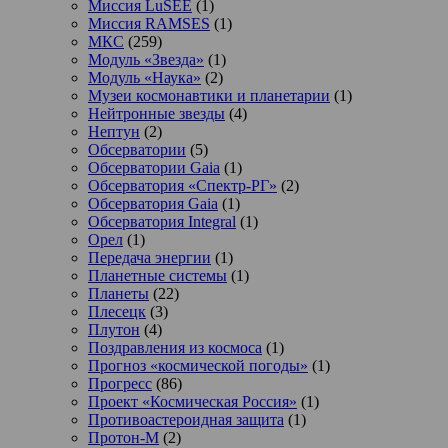
Миссия LuSEE
(1)
Миссия RAMSES
(1)
МКС
(259)
Модуль «Звезда»
(1)
Модуль «Наука»
(2)
Музеи космонавтики и планетарии
(1)
Нейтронные звезды
(4)
Нептун
(2)
Обсерватории
(5)
Обсерватории Gaia
(1)
Обсерватория «Спектр-РГ»
(2)
Обсерватория Gaia
(1)
Обсерватория Integral
(1)
Орел
(1)
Передача энергии
(1)
Планетные системы
(1)
Планеты
(22)
Плесецк
(3)
Плутон
(4)
Поздравления из космоса
(1)
Прогноз «космической погоды»
(1)
Прогресс
(86)
Проект «Космическая Россия»
(1)
Противоастероидная защита
(1)
Протон-М
(2)