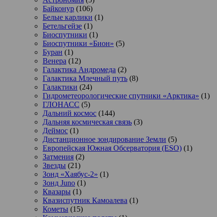
Байконур
(106)
Белые карлики
(1)
Бетельгейзе
(1)
Биоспутники
(1)
Биоспутники «Бион»
(5)
Буран
(1)
Венера
(12)
Галактика Андромеда
(2)
Галактика Млечный путь
(8)
Галактики
(24)
Гидрометеорологические спутники «Арктика»
(1)
ГЛОНАСС
(5)
Дальний космос
(144)
Дальняя космическая связь
(3)
Деймос
(1)
Дистанционное зондирование Земли
(5)
Европейская Южная Обсерватория (ESO)
(1)
Затмения
(2)
Звезды
(21)
Зонд «Хаябус-2»
(1)
Зонд Juno
(1)
Квазары
(1)
Квазиспутник Камоалева
(1)
Кометы
(15)