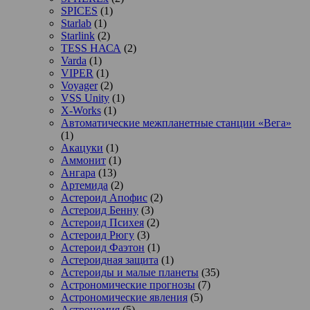
SPICES
(1)
Starlab
(1)
Starlink
(2)
TESS НАСА
(2)
Varda
(1)
VIPER
(1)
Voyager
(2)
VSS Unity
(1)
X-Works
(1)
Автоматические межпланетные станции «Вега»
(1)
Акацуки
(1)
Аммонит
(1)
Ангара
(13)
Артемида
(2)
Астероид Апофис
(2)
Астероид Бенну
(3)
Астероид Психея
(2)
Астероид Рюгу
(3)
Астероид Фаэтон
(1)
Астероидная защита
(1)
Астероиды и малые планеты
(35)
Астрономические прогнозы
(7)
Астрономические явления
(5)
Астрономия
(5)