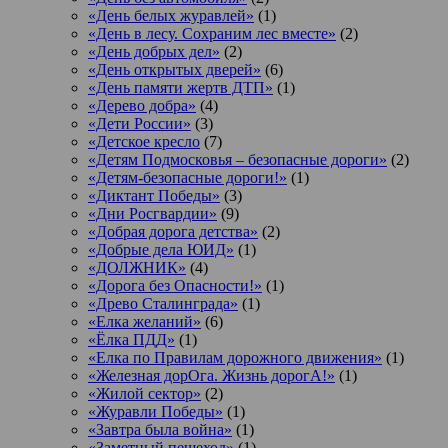
«День белых журавлей»
(1)
«День в лесу. Сохраним лес вместе»
(2)
«День добрых дел»
(2)
«День открытых дверей»
(6)
«День памяти жертв ДТП»
(1)
«Дерево добра»
(4)
«Дети России»
(3)
«Детское кресло
(7)
«Детям Подмосковья – безопасные дороги»
(2)
«Детям-безопасные дороги!»
(1)
«Диктант Победы»
(3)
«Дни Росгвардии»
(9)
«Добрая дорога детства»
(2)
«Добрые дела ЮИД»
(1)
«ДОЛЖНИК»
(4)
«Дорога без Опасности!»
(1)
«Древо Сталинграда»
(1)
«Елка желаний»
(6)
«Ёлка ПДД»
(1)
«Елка по Правилам дорожного движения»
(1)
«Железная дорОга. Жизнь дорогА!»
(1)
«Жилой сектор»
(2)
«Журавли Победы»
(1)
«Завтра была война»
(1)
«Заметный пешеход»
(1)