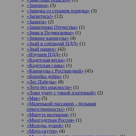
«Зарница»
(3)
«Зарядка со стражем порядка»
(3)
«Засветись!»
(12)
«Защита»
(2)
«Защитники Отечества»
(1)
«Зима в Подмосковье»
(1)
«Зимние каникулы»
(4)
«Знай и соблюдай ПДД»
(1)
«Знай наших»
(42)
«Изучаем ПДД»
(1)
«Кадетская весна»
(1)
«Кадетская слава»
(1)
«Каникулы с Росгвардией»
(45)
«Коробка добра»
(1)
«Лес Победы»
(8)
«Лето без опасности»
(1)
«Лови удачу с умной платежкой»
(2)
«Мак»
(5)
«Маленький пассажир – большая
ответственность!»
(11)
«Минута молчания»
(1)
«Многодетная Россия»
(1)
«Молоды душой»
(1)
«Мото-скутер»
(4)