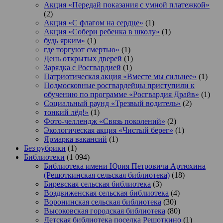
Акция «Передай показания с умной платежкой»
(2)
Акция «С флагом на сердце»
(1)
Акция «Собери ребенка в школу»
(1)
будь ярким»
(1)
где торгуют смертью»
(1)
День открытых дверей
(1)
Зарядка с Росгвардией
(1)
Патриотическая акция «Вместе мы сильнее»
(1)
Подмосковные росгвардейцы приступили к
обучению по программе «Росгвардия Драйв»
(1)
Социальный раунд «Трезвый водитель»
(2)
тонкий лёд!»
(1)
Фото-челлендж «Связь поколений»
(2)
Экологическая акция «Чистый берег»
(1)
Ярмарка вакансий
(1)
Без рубрики
(1)
Библиотеки
(1 094)
Библиотека имени Юрия Петровича Артюхина
(Решоткинская сельская библиотека)
(18)
Биревская сельская библиотека
(3)
Воздвиженская сельская библиотека
(4)
Воронинская сельская библиотека
(30)
Высоковская городская библиотека
(80)
Детская библиотека поселка Решоткино
(1)