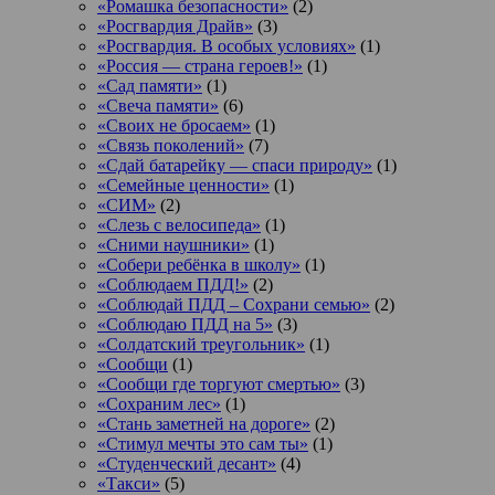
«Ромашка безопасности»
(2)
«Росгвардия Драйв»
(3)
«Росгвардия. В особых условиях»
(1)
«Россия — страна героев!»
(1)
«Сад памяти»
(1)
«Свеча памяти»
(6)
«Своих не бросаем»
(1)
«Связь поколений»
(7)
«Сдай батарейку — спаси природу»
(1)
«Семейные ценности»
(1)
«СИМ»
(2)
«Слезь с велосипеда»
(1)
«Сними наушники»
(1)
«Собери ребёнка в школу»
(1)
«Соблюдаем ПДД!»
(2)
«Соблюдай ПДД – Сохрани семью»
(2)
«Соблюдаю ПДД на 5»
(3)
«Солдатский треугольник»
(1)
«Сообщи
(1)
«Сообщи где торгуют смертью»
(3)
«Сохраним лес»
(1)
«Стань заметней на дороге»
(2)
«Стимул мечты это сам ты»
(1)
«Студенческий десант»
(4)
«Такси»
(5)