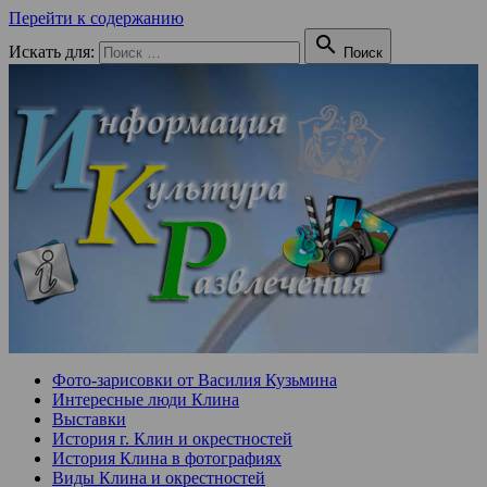
Перейти к содержанию

Искать для:
Поиск
Фото-зарисовки от Василия Кузьмина
Интересные люди Клина
Выставки
История г. Клин и окрестностей
История Клина в фотографиях
Виды Клина и окрестностей