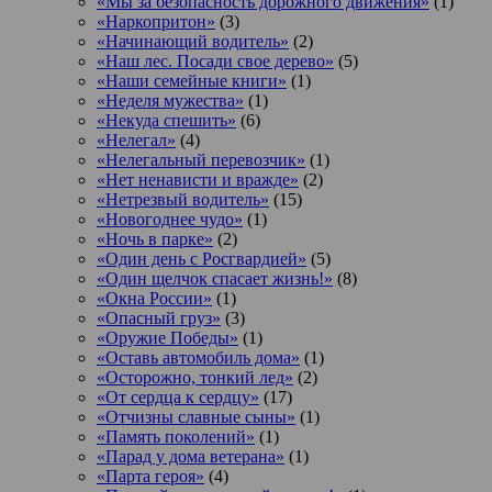
«Мы за безопасность дорожного движения»
(1)
«Наркопритон»
(3)
«Начинающий водитель»
(2)
«Наш лес. Посади свое дерево»
(5)
«Наши семейные книги»
(1)
«Неделя мужества»
(1)
«Некуда спешить»
(6)
«Нелегал»
(4)
«Нелегальный перевозчик»
(1)
«Нет ненависти и вражде»
(2)
«Нетрезвый водитель»
(15)
«Новогоднее чудо»
(1)
«Ночь в парке»
(2)
«Один день с Росгвардией»
(5)
«Один щелчок спасает жизнь!»
(8)
«Окна России»
(1)
«Опасный груз»
(3)
«Оружие Победы»
(1)
«Оставь автомобиль дома»
(1)
«Осторожно, тонкий лед»
(2)
«От сердца к сердцу»
(17)
«Отчизны славные сыны»
(1)
«Память поколений»
(1)
«Парад у дома ветерана»
(1)
«Парта героя»
(4)