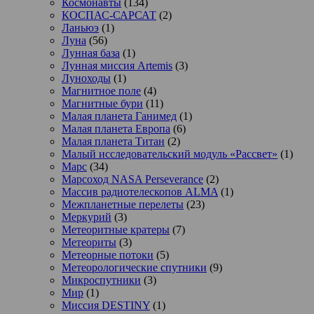
Космонавты
(134)
КОСПАС-САРСАТ
(2)
Ланьюэ
(1)
Луна
(56)
Лунная база
(1)
Лунная миссия Artemis
(3)
Луноходы
(1)
Магнитное поле
(4)
Магнитные бури
(11)
Малая планета Ганимед
(1)
Малая планета Европа
(6)
Малая планета Титан
(2)
Малый исследовательский модуль «Рассвет»
(1)
Марс
(34)
Марсоход NASA Perseverance
(2)
Массив радиотелескопов ALMA
(1)
Межпланетные перелеты
(23)
Меркурий
(3)
Метеоритные кратеры
(7)
Метеориты
(3)
Метеорные потоки
(5)
Метеорологические спутники
(9)
Микроспутники
(3)
Мир
(1)
Миссия DESTINY
(1)