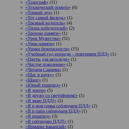
«Тахограф»
(11)
«Технический осмотр»
(6)
«Тонкий лед»
(1)
«Тот самый физрук»
(1)
«Трезвый водитель»
(4)
«Тропа победителей»
(2)
«Тропою памяти»
(1)
«Урок Мужества»
(51)
«Урок памяти»
(1)
«Уроки безопасности»
(15)
«Учебный год впереди – повторяем ПДД»
(1)
«Цветы для автоледи»
(1)
«Чистое поколение»
(2)
«Читаем Сараева»
(1)
«Шаг в науку»
(1)
«Шанс»
(1)
«Юный пешеход»
(1)
«Я донор»
(5)
«Я дружу со светофором!»
(1)
«Я знаю ПДД!»
(2)
«Я и моя семья соблюдаем ПДД»
(2)
«Я и папа соблюдаем ПДД»
(1)
«Я пешеход»
(3)
«Я соблюдаю ПДД!»
(1)
«Ярмарке вакансий»
(2)