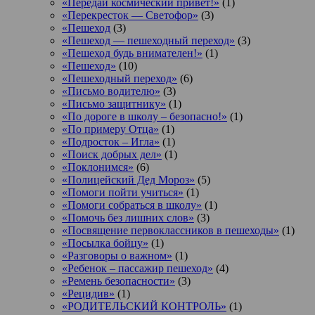
«Передай космический привет!»
(1)
«Перекресток — Светофор»
(3)
«Пешеход
(3)
«Пешеход — пешеходный переход»
(3)
«Пешеход будь внимателен!»
(1)
«Пешеход»
(10)
«Пешеходный переход»
(6)
«Письмо водителю»
(3)
«Письмо защитнику»
(1)
«По дороге в школу – безопасно!»
(1)
«По примеру Отца»
(1)
«Подросток ‒ Игла»
(1)
«Поиск добрых дел»
(1)
«Поклонимся»
(6)
«Полицейский Дед Мороз»
(5)
«Помоги пойти учиться»
(1)
«Помоги собраться в школу»
(1)
«Помочь без лишних слов»
(3)
«Посвящение первоклассников в пешеходы»
(1)
«Посылка бойцу»
(1)
«Разговоры о важном»
(1)
«Ребенок – пассажир пешеход»
(4)
«Ремень безопасности»
(3)
«Рецидив»
(1)
«РОДИТЕЛЬСКИЙ КОНТРОЛЬ»
(1)