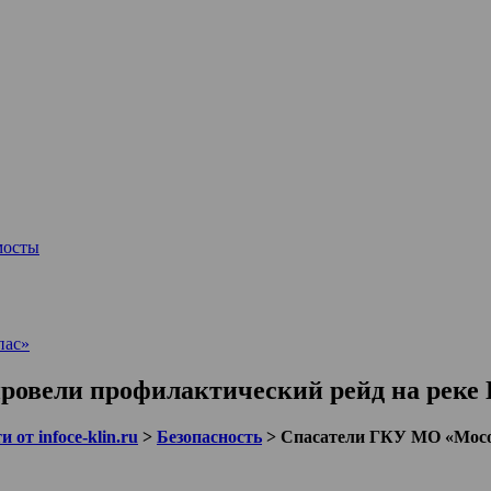
мосты
пас»
овели профилактический рейд на реке 
 от infoce-klin.ru
>
Безопасность
>
Спасатели ГКУ МО «Мособ