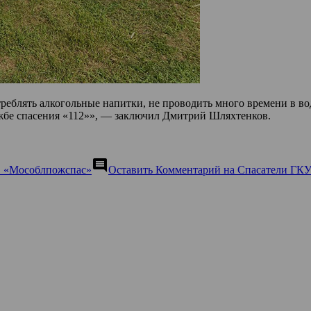
лять алкогольные напитки, не проводить много времени в воде,
ужбе спасения «112»», — заключил Дмитрий Шляхтенков.
comment
 «Мособлпожспас»
Оставить Комментарий
на Спасатели ГКУ