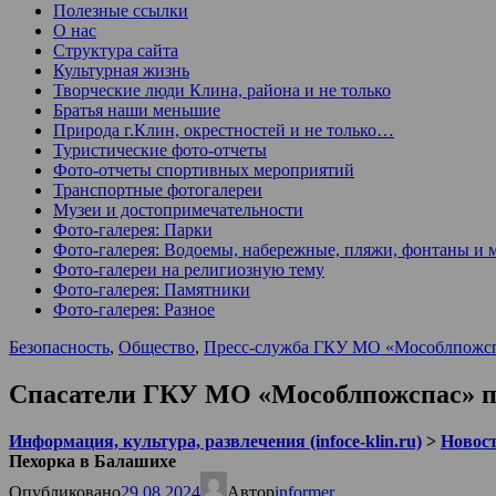
Полезные ссылки
О нас
Структура сайта
Культурная жизнь
Творческие люди Клина, района и не только
Братья наши меньшие
Природа г.Клин, окрестностей и не только…
Туристические фото-отчеты
Фото-отчеты спортивных мероприятий
Транспортные фотогалереи
Музеи и достопримечательности
Фото-галерея: Парки
Фото-галерея: Водоемы, набережные, пляжи, фонтаны и 
Фото-галереи на религиозную тему
Фото-галерея: Памятники
Фото-галерея: Разное
Безопасность
,
Общество
,
Пресс-служба ГКУ МО «Мособлпожс
Спасатели ГКУ МО «Мособлпожспас» пр
Информация, культура, развлечения (infoce-klin.ru)
>
Новости
Пехорка в Балашихе
Опубликовано
29.08.2024
Автор
informer