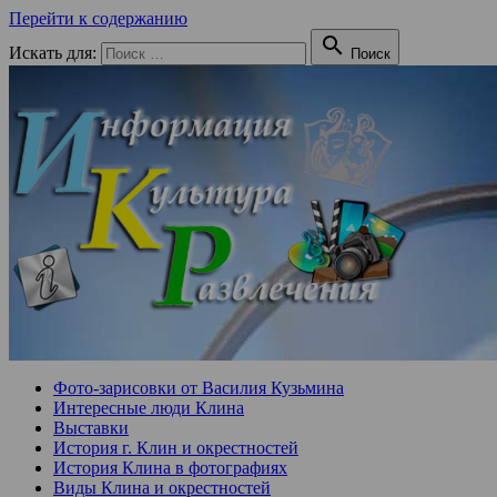
Перейти к содержанию

Искать для:
Поиск
Фото-зарисовки от Василия Кузьмина
Интересные люди Клина
Выставки
История г. Клин и окрестностей
История Клина в фотографиях
Виды Клина и окрестностей