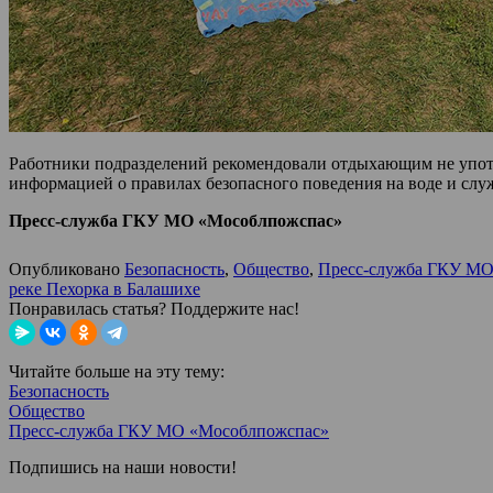
Работники подразделений рекомендовали отдыхающим не употреб
информацией о правилах безопасного поведения на воде и сл
Пресс-служба ГКУ МО «Мособлпожспас»
Опубликовано
Безопасность
,
Общество
,
Пресс-служба ГКУ МО
реке Пехорка в Балашихе
Понравилась статья? Поддержите нас!
Читайте больше на эту тему:
Безопасность
Общество
Пресс-служба ГКУ МО «Мособлпожспас»
Подпишись на наши новости!