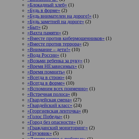
«Блокадный хлеб»
(1)
«Будь в форме»
(2)
«Будь внимателен на дороге!»
(1)
«Будь заметней на дороге»
(2)
«Быт»
(2)
«Вахта памяти»
(2)
«Вместе против кибермошенников»
(1)
«Вместе против террора»
(2)
«Внимание – дети!»
(10)
«Вода России»
(1)
«Возьми ребенка за руку»
(1)
«Время НЕзависимых»
(1)
«Время помнить»
(1)
«Всегда в строю»
(4)
«Всегда в форме»
(10)
«Вспомним всех поименно»
(1)
«Встречная полоса»
(8)
«Гвардейская смена»
(27)
«Гвардейский класс»
(24)
«Георгиевская ленточка»
(8)
«Голос Победы»
(1)
«Город без опасности»
(1)
«Гражданский мониторинг»
(2)
«Грузовик»
(5)
«Дарите книги с любовью»
(1)