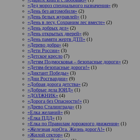
«Дед мороз специального назначения»
(9)
«День без автомобиля»
(2)
«День белых журавлей»
(1)
«День в лесу. Сохраним лес вместе»
(2)
«День добрых дел»
(2)
«День открытых дверей»
(6)
«День памяти жертв ДТП»
(1)
«Дерево добра»
(4)
«Дети России»
(3)
«Детское кресло
(7)
«Детям Подмосковья – безопасные дороги»
(2)
«Детям-безопасные дороги!»
(1)
«Диктант Победы»
(3)
«Дни Росгвардии»
(9)
«Добрая дорога детства»
(2)
«Добрые дела ЮИД»
(1)
«ДОЛЖНИК»
(4)
«Дорога без Опасности!»
(1)
«Древо Сталинграда»
(1)
«Елка желаний»
(6)
«Ёлка ПДД»
(1)
«Елка по Правилам дорожного движения»
(1)
«Железная дорОга. Жизнь дорогА!»
(1)
«Жилой сектор»
(2)