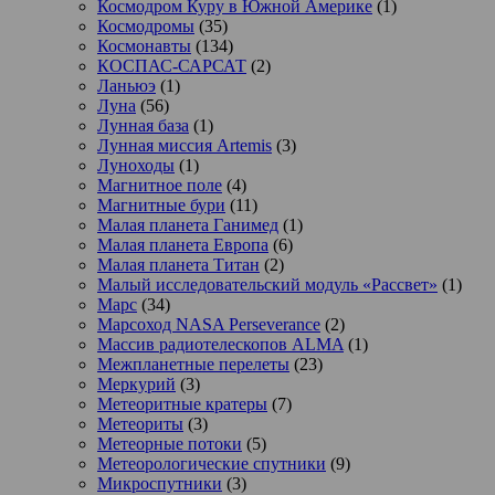
Космодром Куру в Южной Америке
(1)
Космодромы
(35)
Космонавты
(134)
КОСПАС-САРСАТ
(2)
Ланьюэ
(1)
Луна
(56)
Лунная база
(1)
Лунная миссия Artemis
(3)
Луноходы
(1)
Магнитное поле
(4)
Магнитные бури
(11)
Малая планета Ганимед
(1)
Малая планета Европа
(6)
Малая планета Титан
(2)
Малый исследовательский модуль «Рассвет»
(1)
Марс
(34)
Марсоход NASA Perseverance
(2)
Массив радиотелескопов ALMA
(1)
Межпланетные перелеты
(23)
Меркурий
(3)
Метеоритные кратеры
(7)
Метеориты
(3)
Метеорные потоки
(5)
Метеорологические спутники
(9)
Микроспутники
(3)