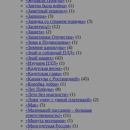
«Журавли Победы»
(1)
«Завтра была война»
(1)
«Заметный пешеход»
(1)
«Зарница»
(3)
«Зарядка со стражем порядка»
(3)
«Засветись!»
(12)
«Защита»
(2)
«Защитники Отечества»
(1)
«Зима в Подмосковье»
(1)
«Зимние каникулы»
(4)
«Знай и соблюдай ПДД»
(1)
«Знай наших»
(42)
«Изучаем ПДД»
(1)
«Кадетская весна»
(1)
«Кадетская слава»
(1)
«Каникулы с Росгвардией»
(45)
«Коробка добра»
(1)
«Лес Победы»
(8)
«Лето без опасности»
(1)
«Лови удачу с умной платежкой»
(2)
«Мак»
(5)
«Маленький пассажир – большая
ответственность!»
(11)
«Минута молчания»
(1)
«Многодетная Россия»
(1)