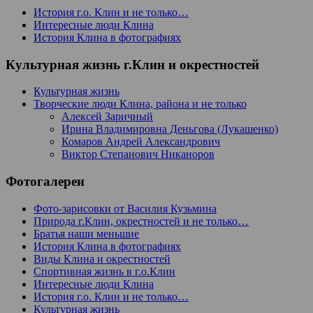
История г.о. Клин и не только…
Интересные люди Клина
История Клина в фотографиях
Культурная жизнь г.Клин и окрестностей
Культурная жизнь
Творческие люди Клина, района и не только
Алексей Заричный
Ирина Владимировна Деньгова (Лукашенко)
Комаров Андрей Александрович
Виктор Степанович Никаноров
Фотогалереи
Фото-зарисовки от Василия Кузьмина
Природа г.Клин, окрестностей и не только…
Братья наши меньшие
История Клина в фотографиях
Виды Клина и окрестностей
Спортивная жизнь в г.о.Клин
Интересные люди Клина
История г.о. Клин и не только…
Культурная жизнь