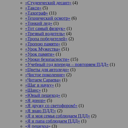
«Студенческий десант»
(4)
«Такси»
(5)
«Тахограф»
(11)
«Технический осмотр»
(6)
«Тонкий лед»
(1)
«Тот самый физрук»
(1)
«Трезвый водитель»
(4)
«Тропа победителей»
(2)
«Тропою памяти»
(1)
«Урок Мужества»
(51)
«Урок памяти»
(1)
«Уроки безопасности»
(15)
«Учебный год впереди – повторяем ПДД»
(1)
«Цветы для автоледи»
(1)
«Чистое поколение»
(2)
«Читаем Сараева»
(1)
«Шаг в науку»
(1)
«Шанс»
(1)
«Юный пешеход»
(1)
«Я донор»
(5)
«Я дружу со светофором!»
(1)
«Я знаю ПДД!»
(2)
«Я и моя семья соблюдаем ПДД»
(2)
«Я и папа соблюдаем ПДД»
(1)
«Я пешеход»
(3)