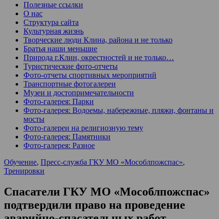
Полезные ссылки
О нас
Структура сайта
Культурная жизнь
Творческие люди Клина, района и не только
Братья наши меньшие
Природа г.Клин, окрестностей и не только…
Туристические фото-отчеты
Фото-отчеты спортивных мероприятий
Транспортные фотогалереи
Музеи и достопримечательности
Фото-галерея: Парки
Фото-галерея: Водоемы, набережные, пляжи, фонтаны и
мосты
Фото-галереи на религиозную тему
Фото-галерея: Памятники
Фото-галерея: Разное
Обучение
,
Пресс-служба ГКУ МО «Мособлпожспас»
,
Тренировки
Спасатели ГКУ МО «Мособлпожспас»
подтвердили право на проведение
аварийно-спасательных работ