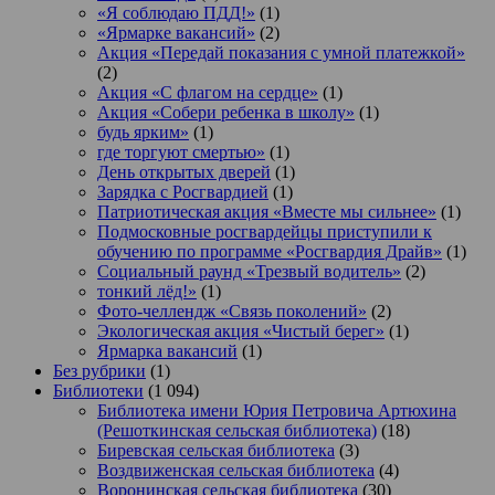
«Я соблюдаю ПДД!»
(1)
«Ярмарке вакансий»
(2)
Акция «Передай показания с умной платежкой»
(2)
Акция «С флагом на сердце»
(1)
Акция «Собери ребенка в школу»
(1)
будь ярким»
(1)
где торгуют смертью»
(1)
День открытых дверей
(1)
Зарядка с Росгвардией
(1)
Патриотическая акция «Вместе мы сильнее»
(1)
Подмосковные росгвардейцы приступили к
обучению по программе «Росгвардия Драйв»
(1)
Социальный раунд «Трезвый водитель»
(2)
тонкий лёд!»
(1)
Фото-челлендж «Связь поколений»
(2)
Экологическая акция «Чистый берег»
(1)
Ярмарка вакансий
(1)
Без рубрики
(1)
Библиотеки
(1 094)
Библиотека имени Юрия Петровича Артюхина
(Решоткинская сельская библиотека)
(18)
Биревская сельская библиотека
(3)
Воздвиженская сельская библиотека
(4)
Воронинская сельская библиотека
(30)