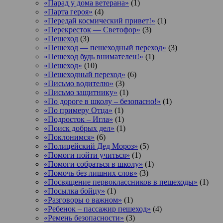
«Парад у дома ветерана»
(1)
«Парта героя»
(4)
«Передай космический привет!»
(1)
«Перекресток — Светофор»
(3)
«Пешеход
(3)
«Пешеход — пешеходный переход»
(3)
«Пешеход будь внимателен!»
(1)
«Пешеход»
(10)
«Пешеходный переход»
(6)
«Письмо водителю»
(3)
«Письмо защитнику»
(1)
«По дороге в школу – безопасно!»
(1)
«По примеру Отца»
(1)
«Подросток ‒ Игла»
(1)
«Поиск добрых дел»
(1)
«Поклонимся»
(6)
«Полицейский Дед Мороз»
(5)
«Помоги пойти учиться»
(1)
«Помоги собраться в школу»
(1)
«Помочь без лишних слов»
(3)
«Посвящение первоклассников в пешеходы»
(1)
«Посылка бойцу»
(1)
«Разговоры о важном»
(1)
«Ребенок – пассажир пешеход»
(4)
«Ремень безопасности»
(3)