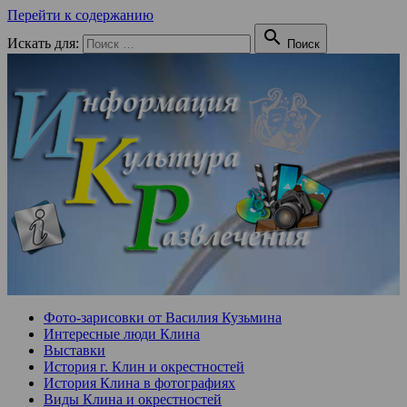
Перейти к содержанию

Искать для:
Поиск
Фото-зарисовки от Василия Кузьмина
Интересные люди Клина
Выставки
История г. Клин и окрестностей
История Клина в фотографиях
Виды Клина и окрестностей