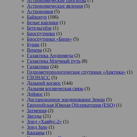
Астрономические прогнозы
(7)
Астрономические явления
(5)
Астрономия
(5)
Байконур
(106)
Белые карлики
(1)
Бетельгейзе
(1)
Биоспутники
(1)
Биоспутники «Бион»
(5)
Буран
(1)
Венера
(12)
Галактика Андромеда
(2)
Галактика Млечный путь
(8)
Галактики
(24)
Гидрометеорологические спутники «Арктика»
(1)
ГЛОНАСС
(5)
Дальний космос
(144)
Дальняя космическая связь
(3)
Деймос
(1)
Дистанционное зондирование Земли
(5)
Европейская Южная Обсерватория (ESO)
(1)
Затмения
(2)
Звезды
(21)
Зонд «Хаябус-2»
(1)
Зонд Juno
(1)
Квазары
(1)