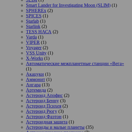
Smart Lander for Investigating Moon (SLIM)
(1)
SPHEREx
(2)
SPICES
(1)
Starlab
(1)
Starlink
(2)
TESS НАСА
(2)
Varda
(1)
VIPER
(1)
Voyager
(2)
VSS Unity
(1)
X-Works
(1)
Автоматические межпланетные станции «Вега»
(1)
Акацуки
(1)
Аммонит
(1)
Ангара
(13)
Артемида
(2)
Астероид Апофис
(2)
Астероид Бенну
(3)
Астероид Психея
(2)
Астероид Рюгу
(3)
Астероид Фаэтон
(1)
Астероидная защита
(1)
Астероиды и малые планеты
(35)