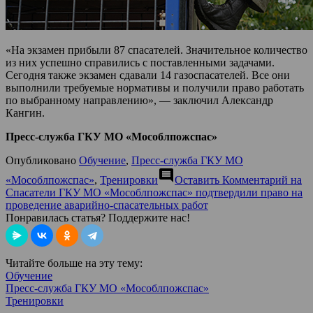
«На экзамен прибыли 87 спасателей. Значительное количество
из них успешно справились с поставленными задачами.
Сегодня также экзамен сдавали 14 газоспасателей. Все они
выполнили требуемые нормативы и получили право работать
по выбранному направлению», — заключил Александр
Кангин.
Пресс-служба ГКУ МО «Мособлпожспас»
Опубликовано
Обучение
,
Пресс-служба ГКУ МО
comment
«Мособлпожспас»
,
Тренировки
Оставить Комментарий
на
Спасатели ГКУ МО «Мособлпожспас» подтвердили право на
проведение аварийно-спасательных работ
Понравилась статья? Поддержите нас!
Читайте больше на эту тему:
Обучение
Пресс-служба ГКУ МО «Мособлпожспас»
Тренировки