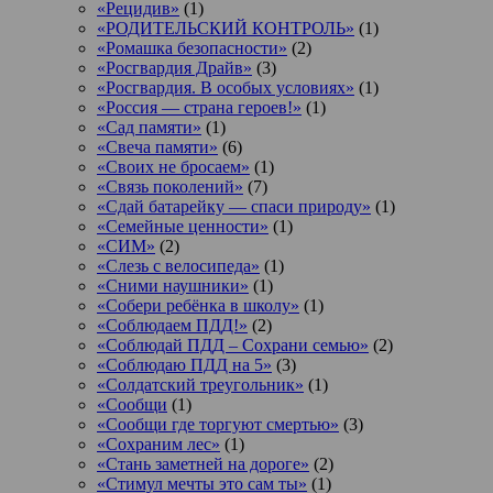
«Рецидив»
(1)
«РОДИТЕЛЬСКИЙ КОНТРОЛЬ»
(1)
«Ромашка безопасности»
(2)
«Росгвардия Драйв»
(3)
«Росгвардия. В особых условиях»
(1)
«Россия — страна героев!»
(1)
«Сад памяти»
(1)
«Свеча памяти»
(6)
«Своих не бросаем»
(1)
«Связь поколений»
(7)
«Сдай батарейку — спаси природу»
(1)
«Семейные ценности»
(1)
«СИМ»
(2)
«Слезь с велосипеда»
(1)
«Сними наушники»
(1)
«Собери ребёнка в школу»
(1)
«Соблюдаем ПДД!»
(2)
«Соблюдай ПДД – Сохрани семью»
(2)
«Соблюдаю ПДД на 5»
(3)
«Солдатский треугольник»
(1)
«Сообщи
(1)
«Сообщи где торгуют смертью»
(3)
«Сохраним лес»
(1)
«Стань заметней на дороге»
(2)
«Стимул мечты это сам ты»
(1)