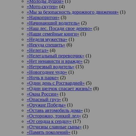
«Молоды душой»
(1)
«Мото-скутер»
(4)
«Мы за безопасность дорожного движения»
(1)
«Наркопритон»
(3)
«Начинающий водитель»
(2)
«Наш лес. Посади свое дерево»
(5)
«Наши семейные книги»
(1)
«Неделя мужества»
(1)
«Некуда спешить»
(6)
«Нелегал»
(4)
«Нелегальный перевозчик»
(1)
«Нет ненависти и вражде»
(2)
«Нетрезвый водитель»
(15)
«Новогоднее чудо»
(1)
«Ночь в парке»
(2)
«Один день с Росгвардией»
(5)
«Один щелчок спасает жизнь!»
(8)
«Окна России»
(1)
«Опасный груз»
(3)
«Оружие Победы»
(1)
«Оставь автомобиль дома»
(1)
«Осторожно, тонкий лед»
(2)
«От сердца к сердцу»
(17)
«Отчизны славные сыны»
(1)
«Память поколений»
(1)