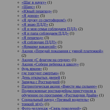
«Шаг в науку»
(1)
«Шанс»
(1)
«Юный пешеход»
(1)
«Я донор»
(5)
«Я дружу со светофором!»
(1)
«Я знаю ПДД!»
(2)
«Я и моя семья соблюдаем ПДД»
(2)
«Я и папа соблюдаем ПДД»
(1)
«Я пешеход»
(3)
«Я соблюдаю ПДД!»
(1)
«Ярмарке вакансий»
(2)
Акция «Передай показания с умной платежкой»
(2)
Акция «С флагом на сердце»
(1)
Акция «Собери ребенка в школу»
(1)
будь ярким»
(1)
где торгуют смертью»
(1)
День открытых дверей
(1)
Зарядка с Росгвардией
(1)
Патриотическая акция «Вместе мы сильнее»
(1)
Подмосковные росгвардейцы приступили к
обучению по программе «Росгвардия Драйв»
(1)
Социальный раунд «Трезвый водитель»
(2)
тонкий лёд!»
(1)
Фото-челлендж «Связь поколений»
(2)