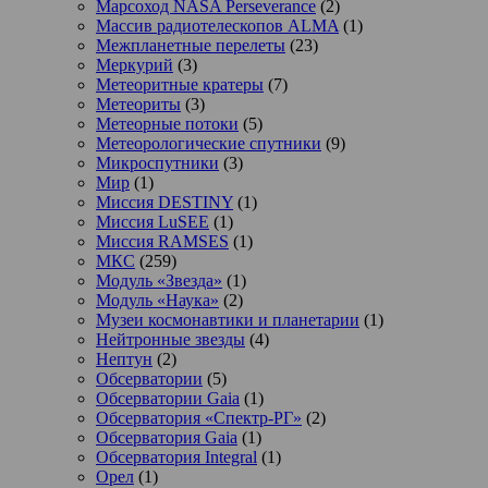
Марсоход NASA Perseverance
(2)
Массив радиотелескопов ALMA
(1)
Межпланетные перелеты
(23)
Меркурий
(3)
Метеоритные кратеры
(7)
Метеориты
(3)
Метеорные потоки
(5)
Метеорологические спутники
(9)
Микроспутники
(3)
Мир
(1)
Миссия DESTINY
(1)
Миссия LuSEE
(1)
Миссия RAMSES
(1)
МКС
(259)
Модуль «Звезда»
(1)
Модуль «Наука»
(2)
Музеи космонавтики и планетарии
(1)
Нейтронные звезды
(4)
Нептун
(2)
Обсерватории
(5)
Обсерватории Gaia
(1)
Обсерватория «Спектр-РГ»
(2)
Обсерватория Gaia
(1)
Обсерватория Integral
(1)
Орел
(1)