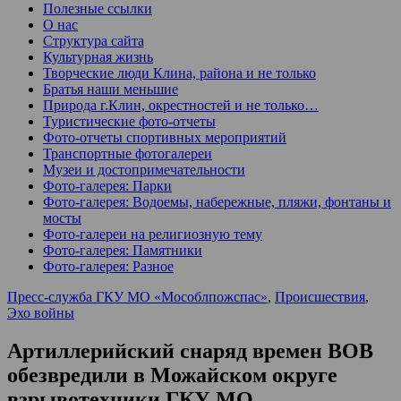
Полезные ссылки
О нас
Структура сайта
Культурная жизнь
Творческие люди Клина, района и не только
Братья наши меньшие
Природа г.Клин, окрестностей и не только…
Туристические фото-отчеты
Фото-отчеты спортивных мероприятий
Транспортные фотогалереи
Музеи и достопримечательности
Фото-галерея: Парки
Фото-галерея: Водоемы, набережные, пляжи, фонтаны и
мосты
Фото-галереи на религиозную тему
Фото-галерея: Памятники
Фото-галерея: Разное
Пресс-служба ГКУ МО «Мособлпожспас»
,
Происшествия
,
Эхо войны
Артиллерийский снаряд времен ВОВ
обезвредили в Можайском округе
взрывотехники ГКУ МО