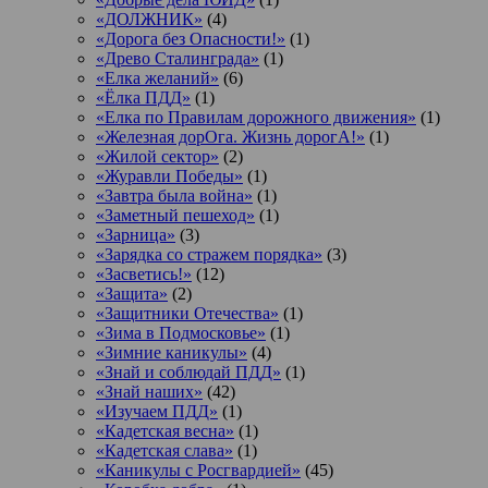
«ДОЛЖНИК»
(4)
«Дорога без Опасности!»
(1)
«Древо Сталинграда»
(1)
«Елка желаний»
(6)
«Ёлка ПДД»
(1)
«Елка по Правилам дорожного движения»
(1)
«Железная дорОга. Жизнь дорогА!»
(1)
«Жилой сектор»
(2)
«Журавли Победы»
(1)
«Завтра была война»
(1)
«Заметный пешеход»
(1)
«Зарница»
(3)
«Зарядка со стражем порядка»
(3)
«Засветись!»
(12)
«Защита»
(2)
«Защитники Отечества»
(1)
«Зима в Подмосковье»
(1)
«Зимние каникулы»
(4)
«Знай и соблюдай ПДД»
(1)
«Знай наших»
(42)
«Изучаем ПДД»
(1)
«Кадетская весна»
(1)
«Кадетская слава»
(1)
«Каникулы с Росгвардией»
(45)