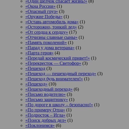
«Один щелчок спасает жизнь!»
(8)
«Окна России»
(1)
«Опасный груз»
(3)
«Оружие Победы»
(1)
«Оставь автомобиль дома»
(1)
«Осторожно, тонкий лед»
(2)
«От сердца к сердцу»
(17)
«Отчизны славные сыны»
(1)
«Память поколений»
(1)
«Парад у дома ветерана»
(1)
«Парта героя»
(4)
«Передай космический привет!»
(1)
«Перекресток — Светофор»
(3)
«Пешеход
(3)
«Пешеход — пешеходный переход»
(3)
«Пешеход будь внимателен!»
(1)
«Пешеход»
(10)
«Пешеходный переход»
(6)
«Письмо водителю»
(3)
«Письмо защитнику»
(1)
«По дороге в школу – безопасно!»
(1)
«По примеру Отца»
(1)
«Подросток ‒ Игла»
(1)
«Поиск добрых дел»
(1)
«Поклонимся»
(6)