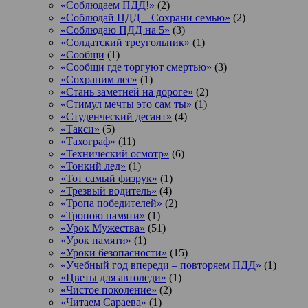
«Соблюдаем ПДД!»
(2)
«Соблюдай ПДД – Сохрани семью»
(2)
«Соблюдаю ПДД на 5»
(3)
«Солдатский треугольник»
(1)
«Сообщи
(1)
«Сообщи где торгуют смертью»
(3)
«Сохраним лес»
(1)
«Стань заметней на дороге»
(2)
«Стимул мечты это сам ты»
(1)
«Студенческий десант»
(4)
«Такси»
(5)
«Тахограф»
(11)
«Технический осмотр»
(6)
«Тонкий лед»
(1)
«Тот самый физрук»
(1)
«Трезвый водитель»
(4)
«Тропа победителей»
(2)
«Тропою памяти»
(1)
«Урок Мужества»
(51)
«Урок памяти»
(1)
«Уроки безопасности»
(15)
«Учебный год впереди – повторяем ПДД»
(1)
«Цветы для автоледи»
(1)
«Чистое поколение»
(2)
«Читаем Сараева»
(1)