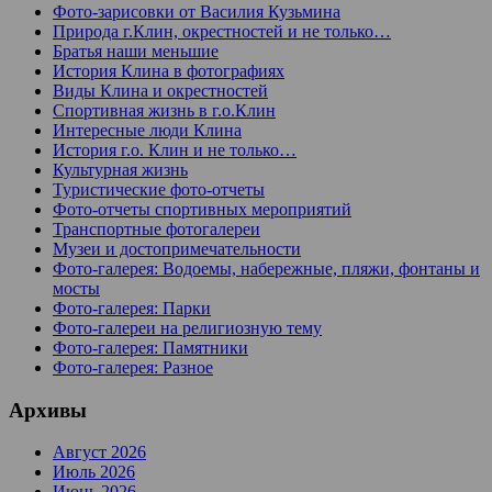
Фото-зарисовки от Василия Кузьмина
Природа г.Клин, окрестностей и не только…
Братья наши меньшие
История Клина в фотографиях
Виды Клина и окрестностей
Спортивная жизнь в г.о.Клин
Интересные люди Клина
История г.о. Клин и не только…
Культурная жизнь
Туристические фото-отчеты
Фото-отчеты спортивных мероприятий
Транспортные фотогалереи
Музеи и достопримечательности
Фото-галерея: Водоемы, набережные, пляжи, фонтаны и
мосты
Фото-галерея: Парки
Фото-галереи на религиозную тему
Фото-галерея: Памятники
Фото-галерея: Разное
Архивы
Август 2026
Июль 2026
Июнь 2026