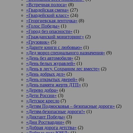
«Встречная полоса»
(8)
«Гвардейская смена»
(27)
«Гвардейский класс»
(24)
«Георгиевская ленточка»
(8)
«Голос Победы»
(1)
«Город без опасности»
(1)
«Гражданский мониторинг»
(2)
«Грузовик»
(5)
«Дарите книги с любовью»
(1)
«Дед мороз специального назначения»
(9)
«День без автомобиля»
(2)
«День белых журавлей»
(1)
«День в лесу. Сохраним лес вместе»
(2)
«День добрых дел»
(2)
«День открытых дверей»
(6)
«День памяти жертв ДТП»
(1)
«Дерево добра»
(4)
«Дети России»
(3)
«Детское кресло
(7)
«Детям Подмосковья – безопасные дороги»
(2)
«Детям-безопасные дороги!»
(1)
«Диктант Победы»
(3)
«Дни Росгвардии»
(9)
«Добрая дорога детства»
(2)
«Добрые дела ЮИД»
(1)