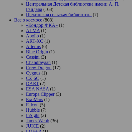
Центральная Детская библиотека имени А. П.
Гайдара
(163)
Щекинская сельская библиотека
(7)
Все о космосе
(808)
«Кондор-ФКА»
(1)
ALMA
(1)
Apollo
(1)
ART-XC
(1)
Artemis
(6)
Blue Origin
(1)
Cassini
(3)
Chandrayaan
(1)
Crew Dragon
(17)
Cygnus
(1)
CZ-6C
(1)
DART
(2)
ESA NASA
(1)
Europa Clipper
(3)
ExoMars
(1)
Falcon
(5)
Hubble
(7)
InSight
(2)
James Webb
(36)
JUICE
(2)
LOFAR
(1)