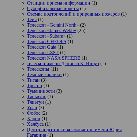
Станции приема информации
(1)
Суборбитальные полеты
(1)
Съемка подтоплений и природных пожаров
(1)
Тейя
(1)
Телескоп «Gemini North»
(2)
Телескоп «James Webb»
(25)
Телескоп «Subaru»
(1)
Телескоп CHEOPS
(1)
Телескоп Gaia
(1)
Телескоп LSST
(1)
Телескоп NASA SPHERE
(1)
телескоп имени Дэниела К. Иноуэ
(1)
Телескопы
(11)
Темные карлики
(1)
Титан
(3)
Тритон
(1)
Туманнности
(3)
Тяньвэнь
(1)
Тяньгун
(1)
Уран
(3)
Фобос
(2)
Харон
(1)
Хаябуса
(1)
Центр подготовки космонавтов имени Юрия
Гагарина
(1)