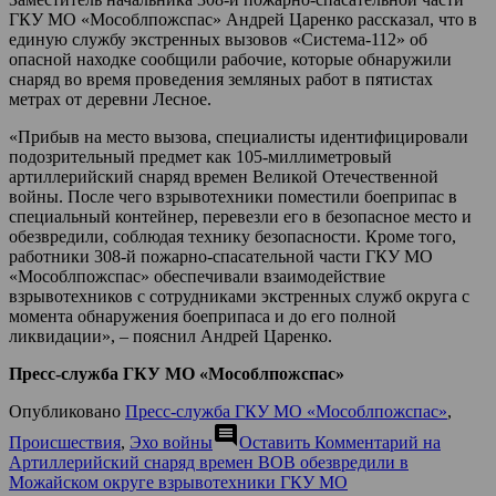
ГКУ МО «Мособлпожспас» Андрей Царенко рассказал, что в
единую службу экстренных вызовов «Система-112» об
опасной находке сообщили рабочие, которые обнаружили
снаряд во время проведения земляных работ в пятистах
метрах от деревни Лесное.
«Прибыв на место вызова, специалисты идентифицировали
подозрительный предмет как 105-миллиметровый
артиллерийский снаряд времен Великой Отечественной
войны. После чего взрывотехники поместили боеприпас в
специальный контейнер, перевезли его в безопасное место и
обезвредили, соблюдая технику безопасности. Кроме того,
работники 308-й пожарно-спасательной части ГКУ МО
«Мособлпожспас» обеспечивали взаимодействие
взрывотехников с сотрудниками экстренных служб округа с
момента обнаружения боеприпаса и до его полной
ликвидации», – пояснил Андрей Царенко.
Пресс-служба ГКУ МО «Мособлпожспас»
Опубликовано
Пресс-служба ГКУ МО «Мособлпожспас»
,
comment
Происшествия
,
Эхо войны
Оставить Комментарий
на
Артиллерийский снаряд времен ВОВ обезвредили в
Можайском округе взрывотехники ГКУ МО