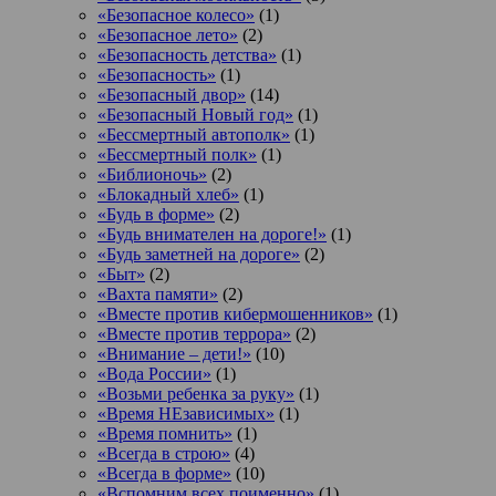
«Безопасное колесо»
(1)
«Безопасное лето»
(2)
«Безопасность детства»
(1)
«Безопасность»
(1)
«Безопасный двор»
(14)
«Безопасный Новый год»
(1)
«Бессмертный автополк»
(1)
«Бессмертный полк»
(1)
«Библионочь»
(2)
«Блокадный хлеб»
(1)
«Будь в форме»
(2)
«Будь внимателен на дороге!»
(1)
«Будь заметней на дороге»
(2)
«Быт»
(2)
«Вахта памяти»
(2)
«Вместе против кибермошенников»
(1)
«Вместе против террора»
(2)
«Внимание – дети!»
(10)
«Вода России»
(1)
«Возьми ребенка за руку»
(1)
«Время НЕзависимых»
(1)
«Время помнить»
(1)
«Всегда в строю»
(4)
«Всегда в форме»
(10)
«Вспомним всех поименно»
(1)