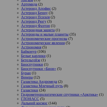
Артемида
(2)
Астероид Апофис
(2)
Астероид Бенну
(3)
Астероид Психея
(2)
Астероид Рюгу
(3)
Астероид Фаэтон
(1)
Астероидная защита
(1)
Астероиды и малые планеты
(35)
Астрономические прогнозы
(7)
Астрономические явления
(5)
Астрономия
(5)
Байконур
(106)
Белые карлики
(1)
Бетельгейзе
(1)
Биоспутники
(1)
Биоспутники «Бион»
(5)
Буран
(1)
Венера
(12)
Галактика Андромеда
(2)
Галактика Млечный путь
(8)
Галактики
(24)
Гидрометеорологические спутники «Арктика»
(1)
ГЛОНАСС
(5)
Дальний космос
(144)