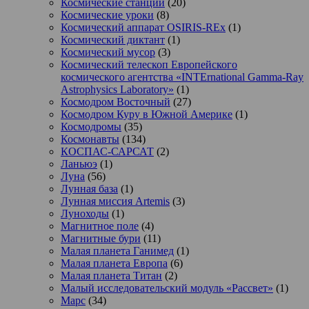
Космические станции
(20)
Космические уроки
(8)
Космический аппарат OSIRIS-REx
(1)
Космический диктант
(1)
Космический мусор
(3)
Космический телескоп Европейского
космического агентства «INTErnational Gamma-Ray
Astrophysics Laboratory»
(1)
Космодром Восточный
(27)
Космодром Куру в Южной Америке
(1)
Космодромы
(35)
Космонавты
(134)
КОСПАС-САРСАТ
(2)
Ланьюэ
(1)
Луна
(56)
Лунная база
(1)
Лунная миссия Artemis
(3)
Луноходы
(1)
Магнитное поле
(4)
Магнитные бури
(11)
Малая планета Ганимед
(1)
Малая планета Европа
(6)
Малая планета Титан
(2)
Малый исследовательский модуль «Рассвет»
(1)
Марс
(34)