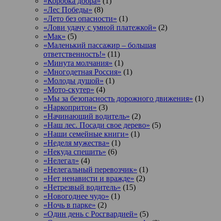
«Коробка добра»
(1)
«Лес Победы»
(8)
«Лето без опасности»
(1)
«Лови удачу с умной платежкой»
(2)
«Мак»
(5)
«Маленький пассажир – большая
ответственность!»
(11)
«Минута молчания»
(1)
«Многодетная Россия»
(1)
«Молоды душой»
(1)
«Мото-скутер»
(4)
«Мы за безопасность дорожного движения»
(1)
«Наркопритон»
(3)
«Начинающий водитель»
(2)
«Наш лес. Посади свое дерево»
(5)
«Наши семейные книги»
(1)
«Неделя мужества»
(1)
«Некуда спешить»
(6)
«Нелегал»
(4)
«Нелегальный перевозчик»
(1)
«Нет ненависти и вражде»
(2)
«Нетрезвый водитель»
(15)
«Новогоднее чудо»
(1)
«Ночь в парке»
(2)
«Один день с Росгвардией»
(5)