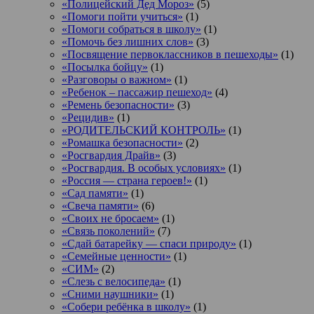
«Полицейский Дед Мороз»
(5)
«Помоги пойти учиться»
(1)
«Помоги собраться в школу»
(1)
«Помочь без лишних слов»
(3)
«Посвящение первоклассников в пешеходы»
(1)
«Посылка бойцу»
(1)
«Разговоры о важном»
(1)
«Ребенок – пассажир пешеход»
(4)
«Ремень безопасности»
(3)
«Рецидив»
(1)
«РОДИТЕЛЬСКИЙ КОНТРОЛЬ»
(1)
«Ромашка безопасности»
(2)
«Росгвардия Драйв»
(3)
«Росгвардия. В особых условиях»
(1)
«Россия — страна героев!»
(1)
«Сад памяти»
(1)
«Свеча памяти»
(6)
«Своих не бросаем»
(1)
«Связь поколений»
(7)
«Сдай батарейку — спаси природу»
(1)
«Семейные ценности»
(1)
«СИМ»
(2)
«Слезь с велосипеда»
(1)
«Сними наушники»
(1)
«Собери ребёнка в школу»
(1)