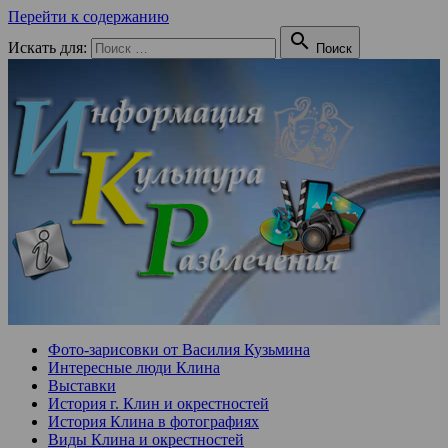
Перейти к содержанию

Искать для:
Поиск
Фото-зарисовки от Василия Кузьмина
Интересные люди Клина
Выставки
История г. Клин и окрестностей
История Клина в фотографиях
Виды Клина и окрестностей