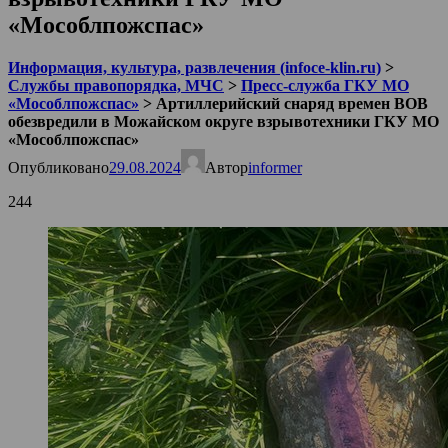
«Мособлпожспас»
Информация, культура, развлечения (infoce-klin.ru)
>
Службы правопорядка, МЧС
>
Пресс-служба ГКУ МО
«Мособлпожспас»
>
Артиллерийский снаряд времен ВОВ
обезвредили в Можайском округе взрывотехники ГКУ МО
«Мособлпожспас»
Опубликовано
29.08.2024
Автор
informer
244