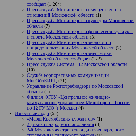
сообщает
(1 264)
Пресс-служба Министерства имущественных
отношений Московской области
(1)
Пресс-служба Министерства культуры Московской
области
(7)
Пресс-служба Министерства физической культуры
и спорта Московской области
(3)
Пресс-служба Министерства экологии и
природопользования Московской области
(2)
Пресс-служба Министерства энергетики
Московской области сообщает
(122)
Пресс-служба Система-112 Московской области
(10)
Служба корпоративных коммуникаций
МосОблЕИРЦ
(71)
Управление Роспотребнадзора по Московской
области
(1)
Филиал ФГБУ «Центральное жилищно-
коммунальное управление» Минобороны России
по 12 ГУ МО (г.Москва)
(4)
Известные люди
(55)
«Марш Кремлёвских курсантов»
(1)
2 дивизия народного ополчения
(3)
2-й Московская стрелковая дивизия народного
ополчения (Сталинского района)
(1)