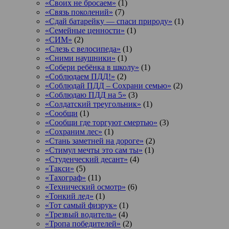
«Своих не бросаем»
(1)
«Связь поколений»
(7)
«Сдай батарейку — спаси природу»
(1)
«Семейные ценности»
(1)
«СИМ»
(2)
«Слезь с велосипеда»
(1)
«Сними наушники»
(1)
«Собери ребёнка в школу»
(1)
«Соблюдаем ПДД!»
(2)
«Соблюдай ПДД – Сохрани семью»
(2)
«Соблюдаю ПДД на 5»
(3)
«Солдатский треугольник»
(1)
«Сообщи
(1)
«Сообщи где торгуют смертью»
(3)
«Сохраним лес»
(1)
«Стань заметней на дороге»
(2)
«Стимул мечты это сам ты»
(1)
«Студенческий десант»
(4)
«Такси»
(5)
«Тахограф»
(11)
«Технический осмотр»
(6)
«Тонкий лед»
(1)
«Тот самый физрук»
(1)
«Трезвый водитель»
(4)
«Тропа победителей»
(2)