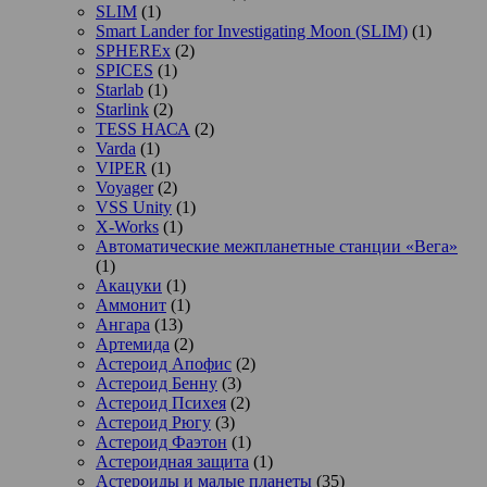
SLIM
(1)
Smart Lander for Investigating Moon (SLIM)
(1)
SPHEREx
(2)
SPICES
(1)
Starlab
(1)
Starlink
(2)
TESS НАСА
(2)
Varda
(1)
VIPER
(1)
Voyager
(2)
VSS Unity
(1)
X-Works
(1)
Автоматические межпланетные станции «Вега»
(1)
Акацуки
(1)
Аммонит
(1)
Ангара
(13)
Артемида
(2)
Астероид Апофис
(2)
Астероид Бенну
(3)
Астероид Психея
(2)
Астероид Рюгу
(3)
Астероид Фаэтон
(1)
Астероидная защита
(1)
Астероиды и малые планеты
(35)