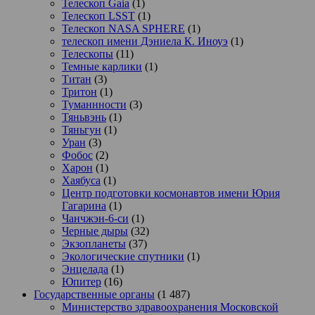
Телескоп Gaia
(1)
Телескоп LSST
(1)
Телескоп NASA SPHERE
(1)
телескоп имени Дэниела К. Иноуэ
(1)
Телескопы
(11)
Темные карлики
(1)
Титан
(3)
Тритон
(1)
Туманнности
(3)
Тяньвэнь
(1)
Тяньгун
(1)
Уран
(3)
Фобос
(2)
Харон
(1)
Хаябуса
(1)
Центр подготовки космонавтов имени Юрия
Гагарина
(1)
Чанчжэн-6-си
(1)
Черные дыры
(32)
Экзопланеты
(37)
Экологические спутники
(1)
Энцелада
(1)
Юпитер
(16)
Государственные органы
(1 487)
Министерство здравоохранения Московской