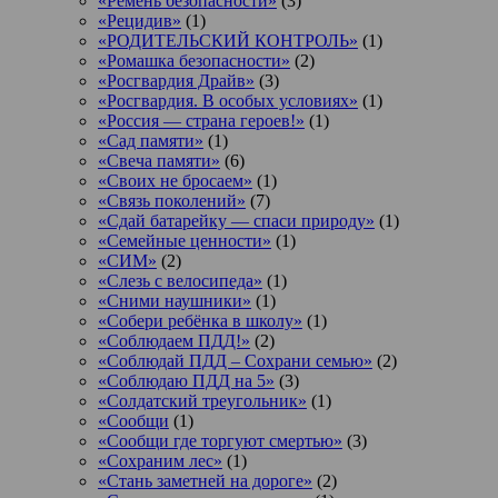
«Ремень безопасности»
(3)
«Рецидив»
(1)
«РОДИТЕЛЬСКИЙ КОНТРОЛЬ»
(1)
«Ромашка безопасности»
(2)
«Росгвардия Драйв»
(3)
«Росгвардия. В особых условиях»
(1)
«Россия — страна героев!»
(1)
«Сад памяти»
(1)
«Свеча памяти»
(6)
«Своих не бросаем»
(1)
«Связь поколений»
(7)
«Сдай батарейку — спаси природу»
(1)
«Семейные ценности»
(1)
«СИМ»
(2)
«Слезь с велосипеда»
(1)
«Сними наушники»
(1)
«Собери ребёнка в школу»
(1)
«Соблюдаем ПДД!»
(2)
«Соблюдай ПДД – Сохрани семью»
(2)
«Соблюдаю ПДД на 5»
(3)
«Солдатский треугольник»
(1)
«Сообщи
(1)
«Сообщи где торгуют смертью»
(3)
«Сохраним лес»
(1)
«Стань заметней на дороге»
(2)