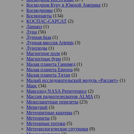
Космодром Куру в Южной Америке
(1)
Космодромы
(35)
Космонавты
(134)
КОСПАС-САРСАТ
(2)
Ланьюэ
(1)
Луна
(56)
Лунная база
(1)
Лунная миссия Artemis
(3)
Луноходы
(1)
Магнитное поле
(4)
Магнитные бури
(11)
Малая планета Ганимед
(1)
Малая планета Европа
(6)
Малая планета Титан
(2)
Малый исследовательский модуль «Рассвет»
(1)
Марс
(34)
Марсоход NASA Perseverance
(2)
Массив радиотелескопов ALMA
(1)
Межпланетные перелеты
(23)
Меркурий
(3)
Метеоритные кратеры
(7)
Метеориты
(3)
Метеорные потоки
(5)
Метеорологические спутники
(9)