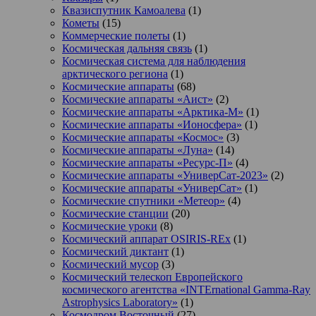
Квазиспутник Камоалева
(1)
Кометы
(15)
Коммерческие полеты
(1)
Космическая дальняя связь
(1)
Космическая система для наблюдения
арктического региона
(1)
Космические аппараты
(68)
Космические аппараты «Аист»
(2)
Космические аппараты «Арктика-М»
(1)
Космические аппараты «Ионосфера»
(1)
Космические аппараты «Космос»
(3)
Космические аппараты «Луна»
(14)
Космические аппараты «Ресурс-П»
(4)
Космические аппараты «УниверСат-2023»
(2)
Космические аппараты «УниверСат»
(1)
Космические спутники «Метеор»
(4)
Космические станции
(20)
Космические уроки
(8)
Космический аппарат OSIRIS-REx
(1)
Космический диктант
(1)
Космический мусор
(3)
Космический телескоп Европейского
космического агентства «INTErnational Gamma-Ray
Astrophysics Laboratory»
(1)
Космодром Восточный
(27)