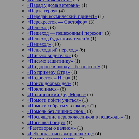
«Парад у дома ветерана»
(1)
«Парта героя»
(4)
«Передай космический привет!»
(1)
«Перекресток — Светофор»
(3)
«Пешеход
(3)
«Пешеход — пешеходный переход»
(3)
«Пешеход будь внимателен!»
(1)
«Пешеход»
(10)
«Пешеходный переход»
(6)
«Письмо водителю»
(3)
«Письмо защитнику»
(1)
«По дороге в школу – безопасно!»
(1)
«По примеру Отца»
(1)
«Подросток ‒ Игла»
(1)
«Поиск добрых дел»
(1)
«Поклонимся»
(6)
«Полицейский Дед Мороз»
(5)
«Помоги пойти учиться»
(1)
«Помоги собраться в школу»
(1)
«Помочь без лишних слов»
(3)
«Посвящение первоклассников в пешеходы»
(1)
«Посылка бойцу»
(1)
«Разговоры о важном»
(1)
«Ребенок – пассажир пешеход»
(4)