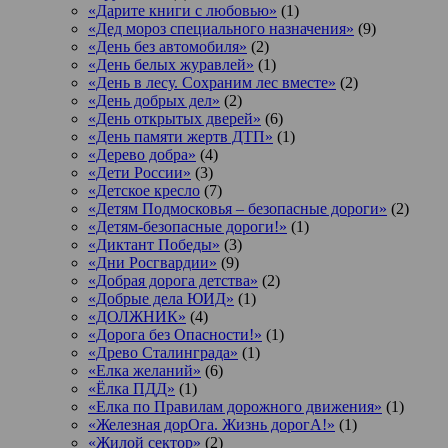
«Дарите книги с любовью»
(1)
«Дед мороз специального назначения»
(9)
«День без автомобиля»
(2)
«День белых журавлей»
(1)
«День в лесу. Сохраним лес вместе»
(2)
«День добрых дел»
(2)
«День открытых дверей»
(6)
«День памяти жертв ДТП»
(1)
«Дерево добра»
(4)
«Дети России»
(3)
«Детское кресло
(7)
«Детям Подмосковья – безопасные дороги»
(2)
«Детям-безопасные дороги!»
(1)
«Диктант Победы»
(3)
«Дни Росгвардии»
(9)
«Добрая дорога детства»
(2)
«Добрые дела ЮИД»
(1)
«ДОЛЖНИК»
(4)
«Дорога без Опасности!»
(1)
«Древо Сталинграда»
(1)
«Елка желаний»
(6)
«Ёлка ПДД»
(1)
«Елка по Правилам дорожного движения»
(1)
«Железная дорОга. Жизнь дорогА!»
(1)
«Жилой сектор»
(2)