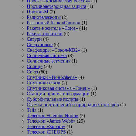
Проект «Космическая Россия»
(1)
Противоастероидная защита
(1)
Протон-М
(2)
Радиотелескопы
(2)
Разгонный блок «Орион»
(1)
Ракета-носитель «Союз»
(41)
Ракеты-носители
(6)
Сатурн
(4)
Сверхновые
(6)
Скафандры «Сокол-КВ2»
(1)
Солнечная система
(3)
Солнечные затмения
(1)
Солнце
(24)
Союз
(60)
Спутники «Ионосфера»
(4)
Спутники связи
(2)
Спутниковая система «Гонец»
(1)
Станции приема информации
(1)
Суборбитальные полеты
(1)
Съемка подтоплений и природных пожаров
(1)
Тейя
(1)
Телескоп «Gemini North»
(2)
Телескоп «James Webb»
(25)
Телескоп «Subaru»
(1)
Телескоп CHEOPS
(1)