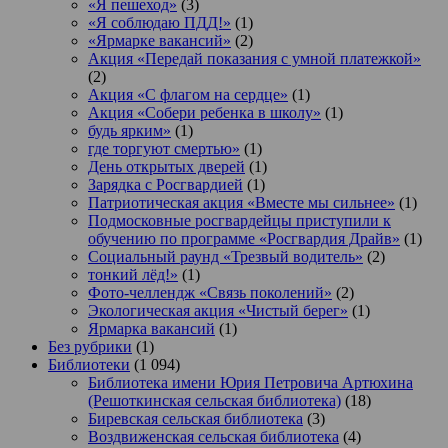
«Я пешеход»
(3)
«Я соблюдаю ПДД!»
(1)
«Ярмарке вакансий»
(2)
Акция «Передай показания с умной платежкой»
(2)
Акция «С флагом на сердце»
(1)
Акция «Собери ребенка в школу»
(1)
будь ярким»
(1)
где торгуют смертью»
(1)
День открытых дверей
(1)
Зарядка с Росгвардией
(1)
Патриотическая акция «Вместе мы сильнее»
(1)
Подмосковные росгвардейцы приступили к
обучению по программе «Росгвардия Драйв»
(1)
Социальный раунд «Трезвый водитель»
(2)
тонкий лёд!»
(1)
Фото-челлендж «Связь поколений»
(2)
Экологическая акция «Чистый берег»
(1)
Ярмарка вакансий
(1)
Без рубрики
(1)
Библиотеки
(1 094)
Библиотека имени Юрия Петровича Артюхина
(Решоткинская сельская библиотека)
(18)
Биревская сельская библиотека
(3)
Воздвиженская сельская библиотека
(4)