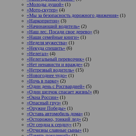
«Молоды душой»
(1)
«Мото-скутер»
(4)
«Мы за безопасность дорожного движения»
(1)
«Наркопритон»
(3)
«Начинающий водитель»
(2)
«Наш лес. Посади свое дерево»
(5)
«Наши семейные книги»
(1)
«Неделя мужества»
(1)
«Некуда спешить»
(6)
«Нелегал»
(4)
«Нелегальный перевозчик»
(1)
«Нет ненависти и вражде»
(2)
«Нетрезвый водитель»
(15)
«Новогоднее чудо»
(1)
«Ночь в парке»
(2)
«Один день с Росгвардией»
(5)
«Один щелчок спасает жизнь!»
(8)
«Окна России»
(1)
«Опасный груз»
(3)
«Оружие Победы»
(1)
«Оставь автомобиль дома»
(1)
«Осторожно, тонкий лед»
(2)
«От сердца к сердцу»
(17)
«Отчизны славные сыны»
(1)
«Память поколений»
(1)