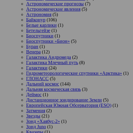
Астрономические прогнозы
(7)
Астрономические явления
(5)
Астрономия
(5)
Байконур
(106)
Белые карлики
(1)
Бетельгейзе
(1)
Биоспутники
(1)
Биоспутники «Бион»
(5)
Буран
(1)
Венера
(12)
Галактика Андромеда
(2)
Галактика Млечный путь
(8)
Галактики
(24)
Гидрометеорологические спутники «Арктика»
(1)
ГЛОНАСС
(5)
Дальний космос
(144)
Дальняя космическая связь
(3)
Деймос
(1)
Дистанционное зондирование Земли
(5)
Европейская Южная Обсерватория (ESO)
(1)
Затмения
(2)
Звезды
(21)
Зонд «Хаябус-2»
(1)
Зонд Juno
(1)
Квазары
(1)