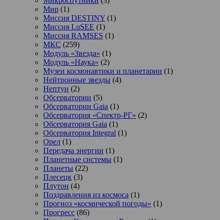
Микроспутники
(3)
Мир
(1)
Миссия DESTINY
(1)
Миссия LuSEE
(1)
Миссия RAMSES
(1)
МКС
(259)
Модуль «Звезда»
(1)
Модуль «Наука»
(2)
Музеи космонавтики и планетарии
(1)
Нейтронные звезды
(4)
Нептун
(2)
Обсерватории
(5)
Обсерватории Gaia
(1)
Обсерватория «Спектр-РГ»
(2)
Обсерватория Gaia
(1)
Обсерватория Integral
(1)
Орел
(1)
Передача энергии
(1)
Планетные системы
(1)
Планеты
(22)
Плесецк
(3)
Плутон
(4)
Поздравления из космоса
(1)
Прогноз «космической погоды»
(1)
Прогресс
(86)