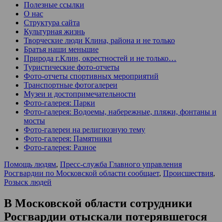
Полезные ссылки
О нас
Структура сайта
Культурная жизнь
Творческие люди Клина, района и не только
Братья наши меньшие
Природа г.Клин, окрестностей и не только…
Туристические фото-отчеты
Фото-отчеты спортивных мероприятий
Транспортные фотогалереи
Музеи и достопримечательности
Фото-галерея: Парки
Фото-галерея: Водоемы, набережные, пляжи, фонтаны и
мосты
Фото-галереи на религиозную тему
Фото-галерея: Памятники
Фото-галерея: Разное
Помощь людям
,
Пресс-служба Главного управления
Росгвардии по Московской области сообщает
,
Происшествия
,
Розыск людей
В Московской области сотрудники
Росгвардии отыскали потерявшегося