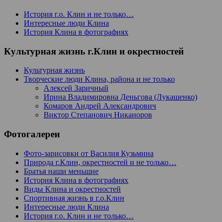
История г.о. Клин и не только…
Интересные люди Клина
История Клина в фотографиях
Культурная жизнь г.Клин и окрестностей
Культурная жизнь
Творческие люди Клина, района и не только
Алексей Заричный
Ирина Владимировна Деньгова (Лукашенко)
Комаров Андрей Александрович
Виктор Степанович Никаноров
Фотогалереи
Фото-зарисовки от Василия Кузьмина
Природа г.Клин, окрестностей и не только…
Братья наши меньшие
История Клина в фотографиях
Виды Клина и окрестностей
Спортивная жизнь в г.о.Клин
Интересные люди Клина
История г.о. Клин и не только…