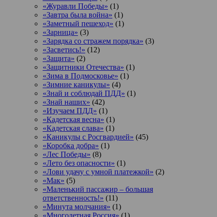
«Журавли Победы»
(1)
«Завтра была война»
(1)
«Заметный пешеход»
(1)
«Зарница»
(3)
«Зарядка со стражем порядка»
(3)
«Засветись!»
(12)
«Защита»
(2)
«Защитники Отечества»
(1)
«Зима в Подмосковье»
(1)
«Зимние каникулы»
(4)
«Знай и соблюдай ПДД»
(1)
«Знай наших»
(42)
«Изучаем ПДД»
(1)
«Кадетская весна»
(1)
«Кадетская слава»
(1)
«Каникулы с Росгвардией»
(45)
«Коробка добра»
(1)
«Лес Победы»
(8)
«Лето без опасности»
(1)
«Лови удачу с умной платежкой»
(2)
«Мак»
(5)
«Маленький пассажир – большая
ответственность!»
(11)
«Минута молчания»
(1)
«Многодетная Россия»
(1)