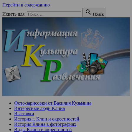
Перейти к содержанию

Искать для:
Поиск
Фото-зарисовки от Василия Кузьмина
Интересные люди Клина
Выставки
История г. Клин и окрестностей
История Клина в фотографиях
Виды Клина и окрестностей