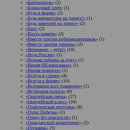
«Библионочь»
(2)
«Блокадный хлеб»
(1)
«Будь в форме»
(2)
«Будь внимателен на дороге!»
(1)
«Будь заметней на дороге»
(2)
«Быт»
(2)
«Вахта памяти»
(2)
«Вместе против кибермошенников»
(1)
«Вместе против террора»
(2)
«Внимание – дети!»
(10)
«Вода России»
(1)
«Возьми ребенка за руку»
(1)
«Время НЕзависимых»
(1)
«Время помнить»
(1)
«Всегда в строю»
(4)
«Всегда в форме»
(10)
«Вспомним всех поименно»
(1)
«Встречная полоса»
(8)
«Гвардейская смена»
(27)
«Гвардейский класс»
(24)
«Георгиевская ленточка»
(8)
«Голос Победы»
(1)
«Город без опасности»
(1)
«Гражданский мониторинг»
(2)
«Грузовик»
(5)