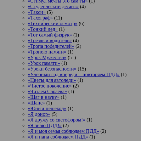
«Стимул мечты это сам ты»
(1)
«Студенческий десант»
(4)
«Такси»
(5)
«Тахограф»
(11)
«Технический осмотр»
(6)
«Тонкий лед»
(1)
«Тот самый физрук»
(1)
«Трезвый водитель»
(4)
«Тропа победителей»
(2)
«Тропою памяти»
(1)
«Урок Мужества»
(51)
«Урок памяти»
(1)
«Уроки безопасности»
(15)
«Учебный год впереди – повторяем ПДД»
(1)
«Цветы для автоледи»
(1)
«Чистое поколение»
(2)
«Читаем Сараева»
(1)
«Шаг в науку»
(1)
«Шанс»
(1)
«Юный пешеход»
(1)
«Я донор»
(5)
«Я дружу со светофором!»
(1)
«Я знаю ПДД!»
(2)
«Я и моя семья соблюдаем ПДД»
(2)
«Я и папа соблюдаем ПДД»
(1)