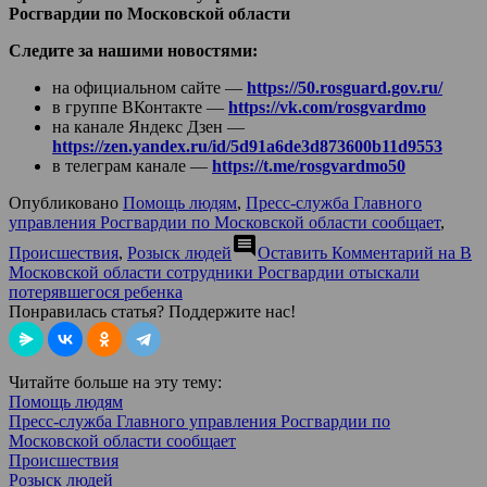
Росгвардии по Московской области
Следите за нашими новостями:
на официальном сайте —
https://50.rosguard.gov.ru/
в группе ВКонтакте —
https://vk.com/rosgvardmo
на канале Яндекс Дзен —
https://zen.yandex.ru/id/5d91a6de3d873600b11d9553
в телеграм канале —
https://t.me/rosgvardmo50
Опубликовано
Помощь людям
,
Пресс-служба Главного
управления Росгвардии по Московской области сообщает
,
comment
Происшествия
,
Розыск людей
Оставить Комментарий
на В
Московской области сотрудники Росгвардии отыскали
потерявшегося ребенка
Понравилась статья? Поддержите нас!
Читайте больше на эту тему:
Помощь людям
Пресс-служба Главного управления Росгвардии по
Московской области сообщает
Происшествия
Розыск людей