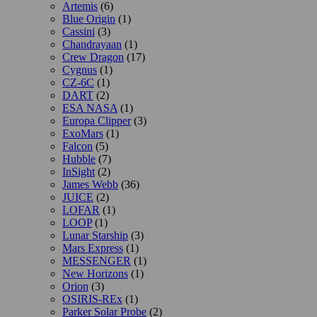
Artemis
(6)
Blue Origin
(1)
Cassini
(3)
Chandrayaan
(1)
Crew Dragon
(17)
Cygnus
(1)
CZ-6C
(1)
DART
(2)
ESA NASA
(1)
Europa Clipper
(3)
ExoMars
(1)
Falcon
(5)
Hubble
(7)
InSight
(2)
James Webb
(36)
JUICE
(2)
LOFAR
(1)
LOOP
(1)
Lunar Starship
(3)
Mars Express
(1)
MESSENGER
(1)
New Horizons
(1)
Orion
(3)
OSIRIS-REx
(1)
Parker Solar Probe
(2)