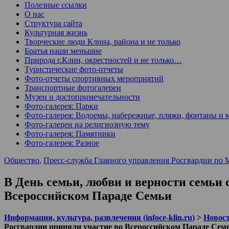
Полезные ссылки
О нас
Структура сайта
Культурная жизнь
Творческие люди Клина, района и не только
Братья наши меньшие
Природа г.Клин, окрестностей и не только…
Туристические фото-отчеты
Фото-отчеты спортивных мероприятий
Транспортные фотогалереи
Музеи и достопримечательности
Фото-галерея: Парки
Фото-галерея: Водоемы, набережные, пляжи, фонтаны и 
Фото-галереи на религиозную тему
Фото-галерея: Памятники
Фото-галерея: Разное
Общество
,
Пресс-служба Главного управления Росгвардии по 
В День семьи, любви и верности семьи
Всероссийском Параде Семьи
Информация, культура, развлечения (infoce-klin.ru)
>
Новости
Росгвардии приняли участие во Всероссийском Параде Сем