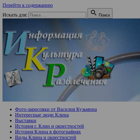
Перейти к содержанию

Искать для:
Поиск
Фото-зарисовки от Василия Кузьмина
Интересные люди Клина
Выставки
История г. Клин и окрестностей
История Клина в фотографиях
Виды Клина и окрестностей