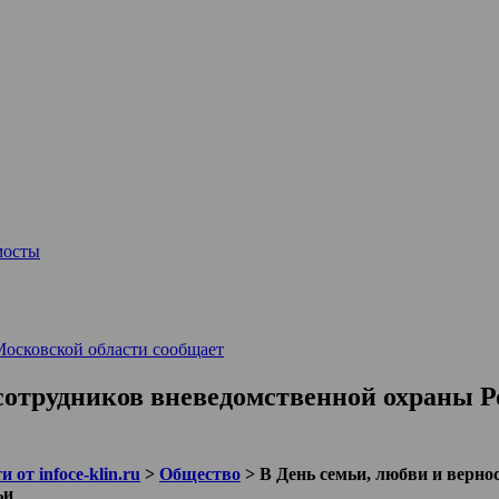
мосты
Московской области сообщает
 сотрудников вневедомственной охраны Р
 от infoce-klin.ru
>
Общество
>
В День семьи, любви и верно
ьи