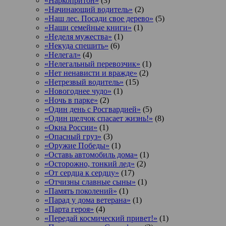
«Наркопритон»
(3)
«Начинающий водитель»
(2)
«Наш лес. Посади свое дерево»
(5)
«Наши семейные книги»
(1)
«Неделя мужества»
(1)
«Некуда спешить»
(6)
«Нелегал»
(4)
«Нелегальный перевозчик»
(1)
«Нет ненависти и вражде»
(2)
«Нетрезвый водитель»
(15)
«Новогоднее чудо»
(1)
«Ночь в парке»
(2)
«Один день с Росгвардией»
(5)
«Один щелчок спасает жизнь!»
(8)
«Окна России»
(1)
«Опасный груз»
(3)
«Оружие Победы»
(1)
«Оставь автомобиль дома»
(1)
«Осторожно, тонкий лед»
(2)
«От сердца к сердцу»
(17)
«Отчизны славные сыны»
(1)
«Память поколений»
(1)
«Парад у дома ветерана»
(1)
«Парта героя»
(4)
«Передай космический привет!»
(1)