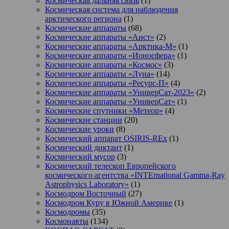
Космическая дальняя связь
(1)
Космическая система для наблюдения
арктического региона
(1)
Космические аппараты
(68)
Космические аппараты «Аист»
(2)
Космические аппараты «Арктика-М»
(1)
Космические аппараты «Ионосфера»
(1)
Космические аппараты «Космос»
(3)
Космические аппараты «Луна»
(14)
Космические аппараты «Ресурс-П»
(4)
Космические аппараты «УниверСат-2023»
(2)
Космические аппараты «УниверСат»
(1)
Космические спутники «Метеор»
(4)
Космические станции
(20)
Космические уроки
(8)
Космический аппарат OSIRIS-REx
(1)
Космический диктант
(1)
Космический мусор
(3)
Космический телескоп Европейского
космического агентства «INTErnational Gamma-Ray
Astrophysics Laboratory»
(1)
Космодром Восточный
(27)
Космодром Куру в Южной Америке
(1)
Космодромы
(35)
Космонавты
(134)