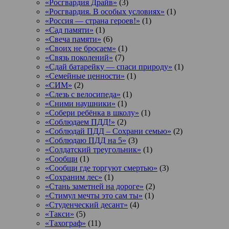
«Росгвардия Драйв»
(3)
«Росгвардия. В особых условиях»
(1)
«Россия — страна героев!»
(1)
«Сад памяти»
(1)
«Свеча памяти»
(6)
«Своих не бросаем»
(1)
«Связь поколений»
(7)
«Сдай батарейку — спаси природу»
(1)
«Семейные ценности»
(1)
«СИМ»
(2)
«Слезь с велосипеда»
(1)
«Сними наушники»
(1)
«Собери ребёнка в школу»
(1)
«Соблюдаем ПДД!»
(2)
«Соблюдай ПДД – Сохрани семью»
(2)
«Соблюдаю ПДД на 5»
(3)
«Солдатский треугольник»
(1)
«Сообщи
(1)
«Сообщи где торгуют смертью»
(3)
«Сохраним лес»
(1)
«Стань заметней на дороге»
(2)
«Стимул мечты это сам ты»
(1)
«Студенческий десант»
(4)
«Такси»
(5)
«Тахограф»
(11)