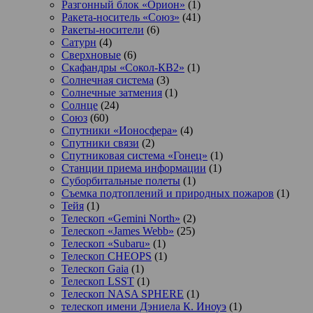
Разгонный блок «Орион»
(1)
Ракета-носитель «Союз»
(41)
Ракеты-носители
(6)
Сатурн
(4)
Сверхновые
(6)
Скафандры «Сокол-КВ2»
(1)
Солнечная система
(3)
Солнечные затмения
(1)
Солнце
(24)
Союз
(60)
Спутники «Ионосфера»
(4)
Спутники связи
(2)
Спутниковая система «Гонец»
(1)
Станции приема информации
(1)
Суборбитальные полеты
(1)
Съемка подтоплений и природных пожаров
(1)
Тейя
(1)
Телескоп «Gemini North»
(2)
Телескоп «James Webb»
(25)
Телескоп «Subaru»
(1)
Телескоп CHEOPS
(1)
Телескоп Gaia
(1)
Телескоп LSST
(1)
Телескоп NASA SPHERE
(1)
телескоп имени Дэниела К. Иноуэ
(1)