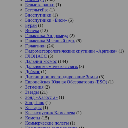
Белые карлики
(1)
Бетельгейзе
(1)
Биоспутники
(1)
Биоспутники «Бион»
(5)
Буран
(1)
Венера
(12)
Галактика Андромеда
(2)
Галактика Млечный путь
(8)
Галактики
(24)
Гидрометеорологические спутники «Арктика»
(1)
ГЛОНАСС
(5)
Дальний космос
(144)
Дальняя космическая связь
(3)
Деймос
(1)
Дистанционное зондирование Земли
(5)
Европейская Южная Обсерватория (ESO)
(1)
Затмения
(2)
Звезды
(21)
Зонд «Хаябус-2»
(1)
Зонд Juno
(1)
Квазары
(1)
Квазиспутник Камоалева
(1)
Кометы
(15)
Коммерческие полеты
(1)