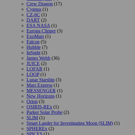
Crew Dragon
(17)
Cygnus
(1)
CZ-6C
(1)
DART
(2)
ESA NASA
(1)
Europa Clipper
(3)
ExoMars
(1)
Falcon
(5)
Hubble
(7)
InSight
(2)
James Webb
(36)
JUICE
(2)
LOFAR
(1)
LOOP
(1)
Lunar Starship
(3)
Mars Express
(1)
MESSENGER
(1)
New Horizons
(1)
Orion
(3)
OSIRIS-REx
(1)
Parker Solar Probe
(2)
SLIM
(1)
Smart Lander for Investigating Moon (SLIM)
(1)
SPHEREx
(2)
SPICES
(1)