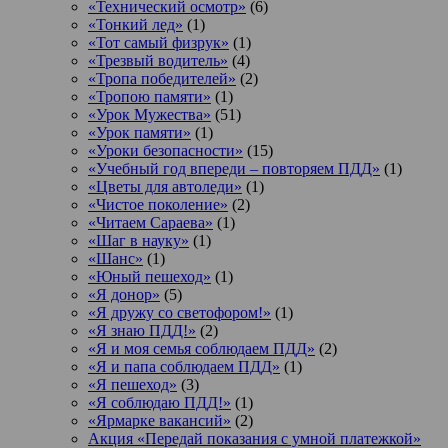
«Технический осмотр»
(6)
«Тонкий лед»
(1)
«Тот самый физрук»
(1)
«Трезвый водитель»
(4)
«Тропа победителей»
(2)
«Тропою памяти»
(1)
«Урок Мужества»
(51)
«Урок памяти»
(1)
«Уроки безопасности»
(15)
«Учебный год впереди – повторяем ПДД»
(1)
«Цветы для автоледи»
(1)
«Чистое поколение»
(2)
«Читаем Сараева»
(1)
«Шаг в науку»
(1)
«Шанс»
(1)
«Юный пешеход»
(1)
«Я донор»
(5)
«Я дружу со светофором!»
(1)
«Я знаю ПДД!»
(2)
«Я и моя семья соблюдаем ПДД»
(2)
«Я и папа соблюдаем ПДД»
(1)
«Я пешеход»
(3)
«Я соблюдаю ПДД!»
(1)
«Ярмарке вакансий»
(2)
Акция «Передай показания с умной платежкой»