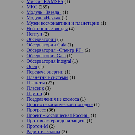
Миссия RAMSES
(1)
МКС
(259)
Модуль «Звезда»
(1)
Модуль «Наука»
(2)
Музеи космонавтики и планетарии
(1)
Нейтронные звезды
(4)
Нептун
(2)
Обсерватории
(5)
Обсерватории Gaia
(1)
Обсерватория «Спектр-РГ»
(2)
Обсерватория Gaia
(1)
Обсерватория Integral
(1)
Орел
(1)
Передача энергии
(1)
Планетные системы
(1)
Планеты
(22)
Плесецк
(3)
Плутон
(4)
Поздравления из космоса
(1)
Прогноз «космической погоды»
(1)
Прогресс
(86)
Проект «Космическая Россия»
(1)
Противоастероидная защита
(1)
Протон-М
(2)
Радиотелескопы
(2)