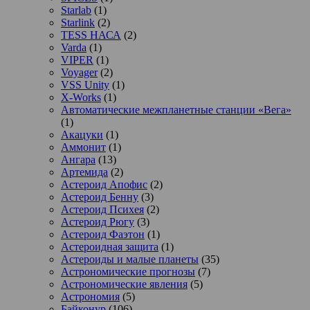
Starlab
(1)
Starlink
(2)
TESS НАСА
(2)
Varda
(1)
VIPER
(1)
Voyager
(2)
VSS Unity
(1)
X-Works
(1)
Автоматические межпланетные станции «Вега»
(1)
Акацуки
(1)
Аммонит
(1)
Ангара
(13)
Артемида
(2)
Астероид Апофис
(2)
Астероид Бенну
(3)
Астероид Психея
(2)
Астероид Рюгу
(3)
Астероид Фаэтон
(1)
Астероидная защита
(1)
Астероиды и малые планеты
(35)
Астрономические прогнозы
(7)
Астрономические явления
(5)
Астрономия
(5)
Байконур
(106)