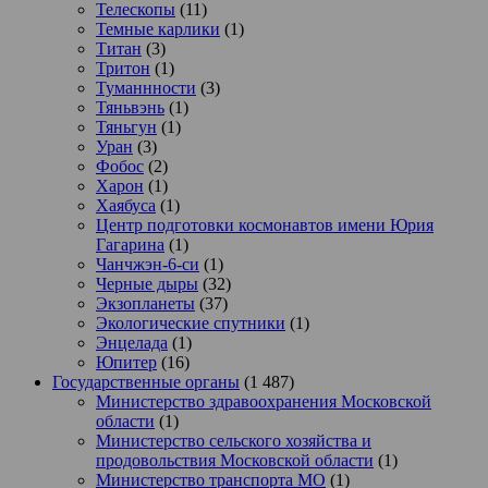
Телескопы
(11)
Темные карлики
(1)
Титан
(3)
Тритон
(1)
Туманнности
(3)
Тяньвэнь
(1)
Тяньгун
(1)
Уран
(3)
Фобос
(2)
Харон
(1)
Хаябуса
(1)
Центр подготовки космонавтов имени Юрия
Гагарина
(1)
Чанчжэн-6-си
(1)
Черные дыры
(32)
Экзопланеты
(37)
Экологические спутники
(1)
Энцелада
(1)
Юпитер
(16)
Государственные органы
(1 487)
Министерство здравоохранения Московской
области
(1)
Министерство сельского хозяйства и
продовольствия Московской области
(1)
Министерство транспорта МО
(1)