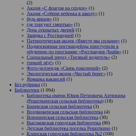
(2)
Акция «С флагом на сердце»
(1)
Акция «Собери ребенка в школу»
(1)
будь ярким»
(1)
где торгуют смертью»
(1)
День открытых дверей
(1)
Зарядка с Росгвардией
(1)
Патриотическая акция «Вместе мы сильнее»
(1)
Подмосковные росгвардейцы приступили к
обучению по программе «Росгвардия Драйв»
(1)
Социальный раунд «Трезвый водитель»
(2)
тонкий лёд!»
(1)
Фото-челлендж «Связь поколений»
(2)
Экологическая акция «Чистый берег»
(1)
Ярмарка вакансий
(1)
Без рубрики
(1)
Библиотеки
(1 094)
Библиотека имени Юрия Петровича Артюхина
(Решоткинская сельская библиотека)
(18)
Биревская сельская библиотека
(3)
Воздвиженская сельская библиотека
(4)
Воронинская сельская библиотека
(30)
Высоковская городская библиотека
(80)
Детская библиотека поселка Решоткино
(1)
Клинская городская библиотека №2
(100)