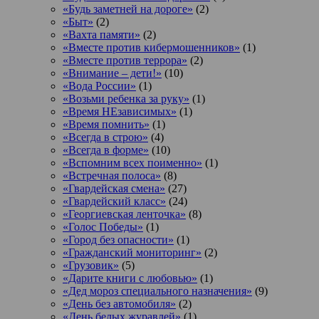
«Будь заметней на дороге»
(2)
«Быт»
(2)
«Вахта памяти»
(2)
«Вместе против кибермошенников»
(1)
«Вместе против террора»
(2)
«Внимание – дети!»
(10)
«Вода России»
(1)
«Возьми ребенка за руку»
(1)
«Время НЕзависимых»
(1)
«Время помнить»
(1)
«Всегда в строю»
(4)
«Всегда в форме»
(10)
«Вспомним всех поименно»
(1)
«Встречная полоса»
(8)
«Гвардейская смена»
(27)
«Гвардейский класс»
(24)
«Георгиевская ленточка»
(8)
«Голос Победы»
(1)
«Город без опасности»
(1)
«Гражданский мониторинг»
(2)
«Грузовик»
(5)
«Дарите книги с любовью»
(1)
«Дед мороз специального назначения»
(9)
«День без автомобиля»
(2)
«День белых журавлей»
(1)