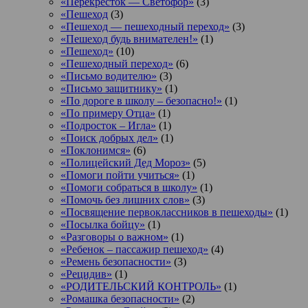
«Перекресток — Светофор»
(3)
«Пешеход
(3)
«Пешеход — пешеходный переход»
(3)
«Пешеход будь внимателен!»
(1)
«Пешеход»
(10)
«Пешеходный переход»
(6)
«Письмо водителю»
(3)
«Письмо защитнику»
(1)
«По дороге в школу – безопасно!»
(1)
«По примеру Отца»
(1)
«Подросток ‒ Игла»
(1)
«Поиск добрых дел»
(1)
«Поклонимся»
(6)
«Полицейский Дед Мороз»
(5)
«Помоги пойти учиться»
(1)
«Помоги собраться в школу»
(1)
«Помочь без лишних слов»
(3)
«Посвящение первоклассников в пешеходы»
(1)
«Посылка бойцу»
(1)
«Разговоры о важном»
(1)
«Ребенок – пассажир пешеход»
(4)
«Ремень безопасности»
(3)
«Рецидив»
(1)
«РОДИТЕЛЬСКИЙ КОНТРОЛЬ»
(1)
«Ромашка безопасности»
(2)