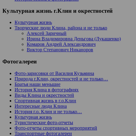
Культурная жизнь г.Клин и окрестностей
Культурная жизнь
Творческие люди Клина, района и не только
Алексей Заричный
Ирина Владимировна Деньгова (Лукашенко)
Комаров Андрей Александрович
Виктор Степанович Никаноров
Фотогалереи
Фото-зарисовки от Василия Кузьмина
Природа г.Клин, окрестностей и не только…
Братья наши меньшие
История Клина в фотографиях
Виды Клина и окрестностей
Спортивная жизнь в г.о.Клин
Интересные люди Клина
История г.о. Клин и не только…
Культурная жизнь
Туристические фото-отчеты
Фото-отчеты спортивных мероприятий
Транспортные фотогалереи