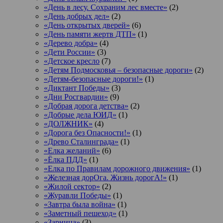
«День в лесу. Сохраним лес вместе»
(2)
«День добрых дел»
(2)
«День открытых дверей»
(6)
«День памяти жертв ДТП»
(1)
«Дерево добра»
(4)
«Дети России»
(3)
«Детское кресло
(7)
«Детям Подмосковья – безопасные дороги»
(2)
«Детям-безопасные дороги!»
(1)
«Диктант Победы»
(3)
«Дни Росгвардии»
(9)
«Добрая дорога детства»
(2)
«Добрые дела ЮИД»
(1)
«ДОЛЖНИК»
(4)
«Дорога без Опасности!»
(1)
«Древо Сталинграда»
(1)
«Елка желаний»
(6)
«Ёлка ПДД»
(1)
«Елка по Правилам дорожного движения»
(1)
«Железная дорОга. Жизнь дорогА!»
(1)
«Жилой сектор»
(2)
«Журавли Победы»
(1)
«Завтра была война»
(1)
«Заметный пешеход»
(1)
«Зарница»
(3)