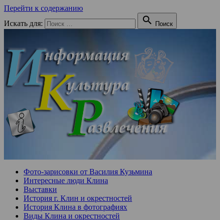
Перейти к содержанию

Искать для:
Поиск
Фото-зарисовки от Василия Кузьмина
Интересные люди Клина
Выставки
История г. Клин и окрестностей
История Клина в фотографиях
Виды Клина и окрестностей