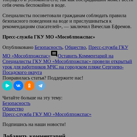
себя очень беспокойно в воде.
Специалисты посоветовали гражданам соблюдать правила
безопасного поведения на воде и прислушиваться к
рекомендациям спасателей», — заключил Вячеслав Ефремов.
Пресс-служба ГКУ МО «Мособлпожспас»
Опубликовано
Безопасность
,
Общество
,
Пресс-служба ГКУ
comment
МО «Мособлпожспас»
Оставить Комментарий
на
Специалисты ГКУ МО «Мособлпожспас» провели открытый
урок для работников МЧС на городском пляже Сергиево-
Посадского округа
Понравилась статья? Поддержите нас!
Читайте больше на эту тему:
Безопасность
Общество
Пресс-служба ГКУ МО «Мособлпожспас»
Подпишись на наши новости!
Добавить комментарий