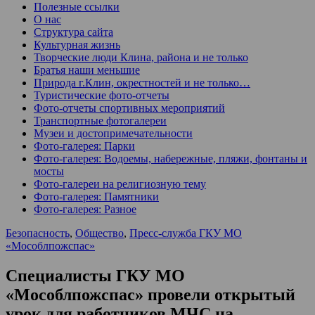
Полезные ссылки
О нас
Структура сайта
Культурная жизнь
Творческие люди Клина, района и не только
Братья наши меньшие
Природа г.Клин, окрестностей и не только…
Туристические фото-отчеты
Фото-отчеты спортивных мероприятий
Транспортные фотогалереи
Музеи и достопримечательности
Фото-галерея: Парки
Фото-галерея: Водоемы, набережные, пляжи, фонтаны и
мосты
Фото-галереи на религиозную тему
Фото-галерея: Памятники
Фото-галерея: Разное
Безопасность
,
Общество
,
Пресс-служба ГКУ МО
«Мособлпожспас»
Специалисты ГКУ МО
«Мособлпожспас» провели открытый
урок для работников МЧС на