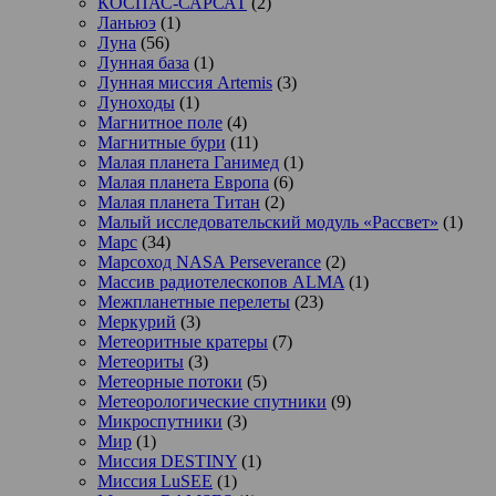
КОСПАС-САРСАТ
(2)
Ланьюэ
(1)
Луна
(56)
Лунная база
(1)
Лунная миссия Artemis
(3)
Луноходы
(1)
Магнитное поле
(4)
Магнитные бури
(11)
Малая планета Ганимед
(1)
Малая планета Европа
(6)
Малая планета Титан
(2)
Малый исследовательский модуль «Рассвет»
(1)
Марс
(34)
Марсоход NASA Perseverance
(2)
Массив радиотелескопов ALMA
(1)
Межпланетные перелеты
(23)
Меркурий
(3)
Метеоритные кратеры
(7)
Метеориты
(3)
Метеорные потоки
(5)
Метеорологические спутники
(9)
Микроспутники
(3)
Мир
(1)
Миссия DESTINY
(1)
Миссия LuSEE
(1)