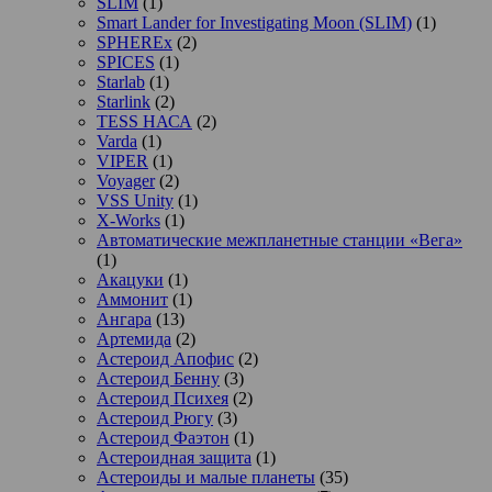
SLIM
(1)
Smart Lander for Investigating Moon (SLIM)
(1)
SPHEREx
(2)
SPICES
(1)
Starlab
(1)
Starlink
(2)
TESS НАСА
(2)
Varda
(1)
VIPER
(1)
Voyager
(2)
VSS Unity
(1)
X-Works
(1)
Автоматические межпланетные станции «Вега»
(1)
Акацуки
(1)
Аммонит
(1)
Ангара
(13)
Артемида
(2)
Астероид Апофис
(2)
Астероид Бенну
(3)
Астероид Психея
(2)
Астероид Рюгу
(3)
Астероид Фаэтон
(1)
Астероидная защита
(1)
Астероиды и малые планеты
(35)