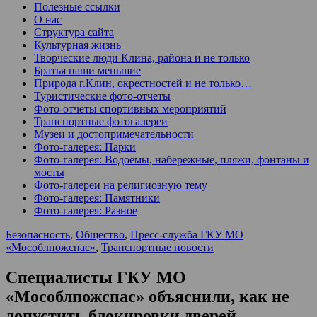
Полезные ссылки
О нас
Структура сайта
Культурная жизнь
Творческие люди Клина, района и не только
Братья наши меньшие
Природа г.Клин, окрестностей и не только…
Туристические фото-отчеты
Фото-отчеты спортивных мероприятий
Транспортные фотогалереи
Музеи и достопримечательности
Фото-галерея: Парки
Фото-галерея: Водоемы, набережные, пляжи, фонтаны и
мосты
Фото-галереи на религиозную тему
Фото-галерея: Памятники
Фото-галерея: Разное
Безопасность
,
Общество
,
Пресс-служба ГКУ МО
«Мособлпожспас»
,
Транспортные новости
Специалисты ГКУ МО
«Мособлпожспас» объяснили, как не
допустить блокировки дверей