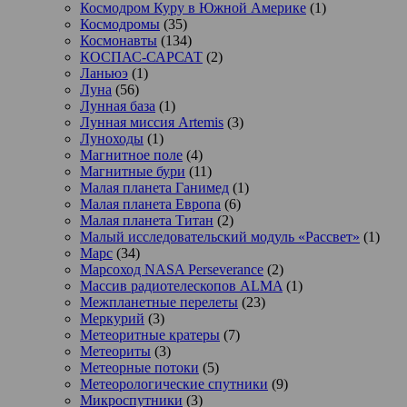
Космодром Куру в Южной Америке
(1)
Космодромы
(35)
Космонавты
(134)
КОСПАС-САРСАТ
(2)
Ланьюэ
(1)
Луна
(56)
Лунная база
(1)
Лунная миссия Artemis
(3)
Луноходы
(1)
Магнитное поле
(4)
Магнитные бури
(11)
Малая планета Ганимед
(1)
Малая планета Европа
(6)
Малая планета Титан
(2)
Малый исследовательский модуль «Рассвет»
(1)
Марс
(34)
Марсоход NASA Perseverance
(2)
Массив радиотелескопов ALMA
(1)
Межпланетные перелеты
(23)
Меркурий
(3)
Метеоритные кратеры
(7)
Метеориты
(3)
Метеорные потоки
(5)
Метеорологические спутники
(9)
Микроспутники
(3)