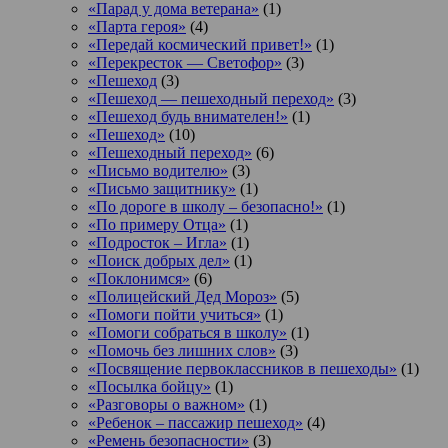
«Парад у дома ветерана»
(1)
«Парта героя»
(4)
«Передай космический привет!»
(1)
«Перекресток — Светофор»
(3)
«Пешеход
(3)
«Пешеход — пешеходный переход»
(3)
«Пешеход будь внимателен!»
(1)
«Пешеход»
(10)
«Пешеходный переход»
(6)
«Письмо водителю»
(3)
«Письмо защитнику»
(1)
«По дороге в школу – безопасно!»
(1)
«По примеру Отца»
(1)
«Подросток ‒ Игла»
(1)
«Поиск добрых дел»
(1)
«Поклонимся»
(6)
«Полицейский Дед Мороз»
(5)
«Помоги пойти учиться»
(1)
«Помоги собраться в школу»
(1)
«Помочь без лишних слов»
(3)
«Посвящение первоклассников в пешеходы»
(1)
«Посылка бойцу»
(1)
«Разговоры о важном»
(1)
«Ребенок – пассажир пешеход»
(4)
«Ремень безопасности»
(3)