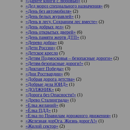
«Дарите книги с любовью»
(1)
«Дед мороз специального назначения»
(9)
«День без автомобиля»
(2)
«День белых журавлей»
(1)
«День в лесу. Сохраним лес вместе»
(2)
«День добрых дел»
(2)
«День открытых дверей»
(6)
«День памяти жертв ДТП»
(1)
«Дерево добра»
(4)
«Дети России»
(3)
«Детское кресло
(7)
«Детям Подмосковья – безопасные дороги»
(2)
«Детям-безопасные дороги!»
(1)
«Диктант Победы»
(3)
«Дни Росгвардии»
(9)
«Добрая дорога детства»
(2)
«Добрые дела ЮИД»
(1)
«ДОЛЖНИК»
(4)
«Дорога без Опасности!»
(1)
«Древо Сталинграда»
(1)
«Елка желаний»
(6)
«Ёлка ПДД»
(1)
«Елка по Правилам дорожного движения»
(1)
«Железная дорОга. Жизнь дорогА!»
(1)
«Жилой сектор»
(2)