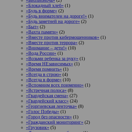
«Библионочь»
(2)
«Блокадный хлеб»
(1)
«Будь в форме»
(2)
«Будь внимателен на дороге!»
(1)
«Будь заметней на дороге»
(2)
«Быт»
(2)
«Вахта памяти»
(2)
«Вместе против кибермошенников»
(1)
«Вместе против террора»
(2)
«Внимание – дети!»
(10)
«Вода России»
(1)
«Возьми ребенка за руку»
(1)
«Время НЕзависимых»
(1)
«Время помнить»
(1)
«Всегда в строю»
(4)
«Всегда в форме»
(10)
«Вспомним всех поименно»
(1)
«Встречная полоса»
(8)
«Гвардейская смена»
(27)
«Гвардейский класс»
(24)
«Георгиевская ленточка»
(8)
«Голос Победы»
(1)
«Город без опасности»
(1)
«Гражданский мониторинг»
(2)
«Грузовик»
(5)