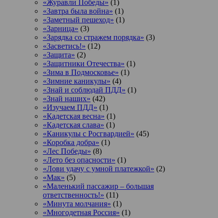
«Журавли Победы»
(1)
«Завтра была война»
(1)
«Заметный пешеход»
(1)
«Зарница»
(3)
«Зарядка со стражем порядка»
(3)
«Засветись!»
(12)
«Защита»
(2)
«Защитники Отечества»
(1)
«Зима в Подмосковье»
(1)
«Зимние каникулы»
(4)
«Знай и соблюдай ПДД»
(1)
«Знай наших»
(42)
«Изучаем ПДД»
(1)
«Кадетская весна»
(1)
«Кадетская слава»
(1)
«Каникулы с Росгвардией»
(45)
«Коробка добра»
(1)
«Лес Победы»
(8)
«Лето без опасности»
(1)
«Лови удачу с умной платежкой»
(2)
«Мак»
(5)
«Маленький пассажир – большая
ответственность!»
(11)
«Минута молчания»
(1)
«Многодетная Россия»
(1)