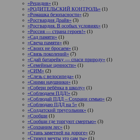
«Рецидив»
(1)
«РОДИТЕЛЬСКИЙ КОНТРОЛЬ»
(1)
«Ромашка безопасности»
(2)
«Росгвардия Драйв»
(3)
«Росгвардия. В особых условиях»
(1)
«Россия — страна героев!»
(1)
«Сад памяти»
(1)
«Свеча памяти»
(6)
«Своих не бросаем»
(1)
«Связь поколений»
(7)
«Сдай батарейку — спаси природу»
(1)
«Семейные ценности»
(1)
«СИМ»
(2)
«Слезь с велосипеда»
(1)
«Сними наушники»
(1)
«Собери ребёнка в школу»
(1)
«Соблюдаем ПДД!»
(2)
«Соблюдай ПДД – Сохрани семью»
(2)
«Соблюдаю ПДД на 5»
(3)
«Солдатский треугольник»
(1)
«Сообщи
(1)
«Сообщи где торгуют смертью»
(3)
«Сохраним лес»
(1)
«Стань заметней на дороге»
(2)
«Стимул мечты это сам ты»
(1)