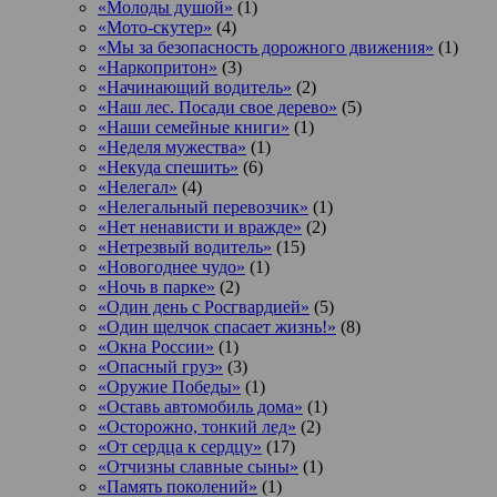
«Молоды душой»
(1)
«Мото-скутер»
(4)
«Мы за безопасность дорожного движения»
(1)
«Наркопритон»
(3)
«Начинающий водитель»
(2)
«Наш лес. Посади свое дерево»
(5)
«Наши семейные книги»
(1)
«Неделя мужества»
(1)
«Некуда спешить»
(6)
«Нелегал»
(4)
«Нелегальный перевозчик»
(1)
«Нет ненависти и вражде»
(2)
«Нетрезвый водитель»
(15)
«Новогоднее чудо»
(1)
«Ночь в парке»
(2)
«Один день с Росгвардией»
(5)
«Один щелчок спасает жизнь!»
(8)
«Окна России»
(1)
«Опасный груз»
(3)
«Оружие Победы»
(1)
«Оставь автомобиль дома»
(1)
«Осторожно, тонкий лед»
(2)
«От сердца к сердцу»
(17)
«Отчизны славные сыны»
(1)
«Память поколений»
(1)