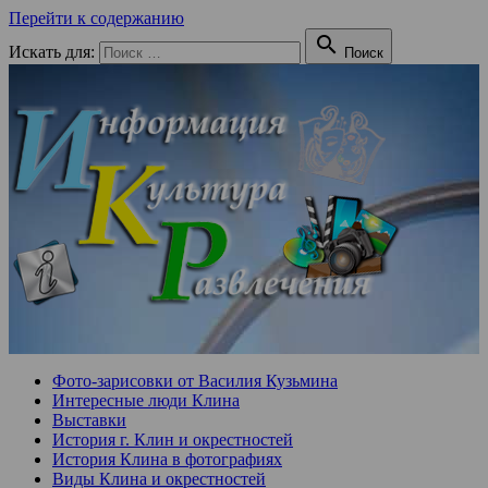
Перейти к содержанию

Искать для:
Поиск
Фото-зарисовки от Василия Кузьмина
Интересные люди Клина
Выставки
История г. Клин и окрестностей
История Клина в фотографиях
Виды Клина и окрестностей