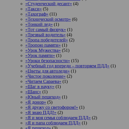
«Студенческий десант»
(4)
«Такси»
(5)
«Тахограф»
(11)
«Технический осмотр»
(6)
«Тонкий лед»
(1)
«Тот самый физрук»
(1)
«Трезвый водитель»
(4)
«Тропа победителей»
(2)
«Тропою памяти»
(1)
«Урок Мужества»
(51)
«Урок памяти»
(1)
«Уроки безопасности»
(15)
«Учебный год впереди – повторяем ПДД»
(1)
«Цветы для автоледи»
(1)
«Чистое поколение»
(2)
«Читаем Сараева»
(1)
«Шаг в науку»
(1)
«Шанс»
(1)
«Юный пешеход»
(1)
«Я донор»
(5)
«Я дружу со светофором!»
(1)
«Я знаю ПДД!»
(2)
«Я и моя семья соблюдаем ПДД»
(2)
«Я и папа соблюдаем ПДД»
(1)
«Я пешеход»
(3)