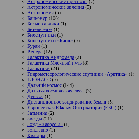
Астрономические прогнозы
(7)
Астрономические явления
(5)
Астрономия
(5)
Байконур
(106)
Белые карлики
(1)
Бетельгейзе
(1)
Биоспутники
(1)
Биоспутники «Бион»
(5)
Буран
(1)
Венера
(12)
Галактика Андромеда
(2)
Галактика Млечный путь
(8)
Галактики
(24)
Гидрометеорологические спутники «Арктика»
(1)
ГЛОНАСС
(5)
Дальний космос
(144)
Дальняя космическая связь
(3)
Деймос
(1)
Дистанционное зондирование Земли
(5)
Европейская Южная Обсерватория (ESO)
(1)
Затмения
(2)
Звезды
(21)
Зонд «Хаябус-2»
(1)
Зонд Juno
(1)
Квазары
(1)