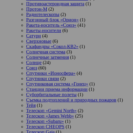
Противоастероидная защита
(1)
Протон-М
(2)
Радиотелескопы
(2)
Разгонный блок «Орион»
(1)
Ракета-носитель «Союз»
(41)
Ракеты-носители
(6)
Сатурн
(4)
Сверхновые
(6)
Скафандры «Сокол-КВ2»
(1)
Солнечная система
(3)
Солнечные затмения
(1)
Солнце
(24)
Союз
(60)
Спутники «Ионосфера»
(4)
Спутники связи
(2)
Спутниковая система «Гонец»
(1)
Станции приема информации
(1)
Суборбитальные полеты
(1)
Съемка подтоплений и природных пожаров
(1)
Тейя
(1)
Телескоп «Gemini North»
(2)
Телескоп «James Webb»
(25)
Телескоп «Subaru»
(1)
Телескоп CHEOPS
(1)
Телескоп Gaia
(1)