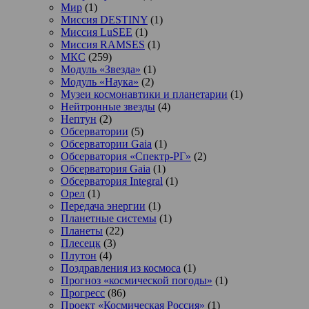
Мир
(1)
Миссия DESTINY
(1)
Миссия LuSEE
(1)
Миссия RAMSES
(1)
МКС
(259)
Модуль «Звезда»
(1)
Модуль «Наука»
(2)
Музеи космонавтики и планетарии
(1)
Нейтронные звезды
(4)
Нептун
(2)
Обсерватории
(5)
Обсерватории Gaia
(1)
Обсерватория «Спектр-РГ»
(2)
Обсерватория Gaia
(1)
Обсерватория Integral
(1)
Орел
(1)
Передача энергии
(1)
Планетные системы
(1)
Планеты
(22)
Плесецк
(3)
Плутон
(4)
Поздравления из космоса
(1)
Прогноз «космической погоды»
(1)
Прогресс
(86)
Проект «Космическая Россия»
(1)