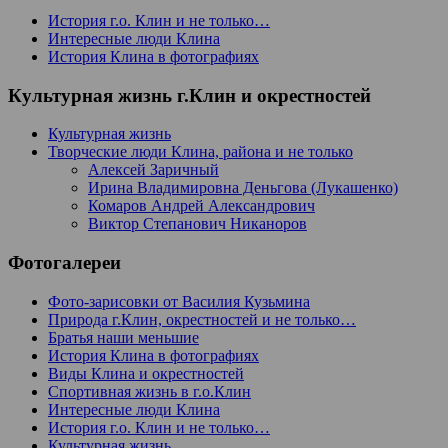
История г.о. Клин и не только…
Интересные люди Клина
История Клина в фотографиях
Культурная жизнь г.Клин и окрестностей
Культурная жизнь
Творческие люди Клина, района и не только
Алексей Заричный
Ирина Владимировна Деньгова (Лукашенко)
Комаров Андрей Александрович
Виктор Степанович Никаноров
Фотогалереи
Фото-зарисовки от Василия Кузьмина
Природа г.Клин, окрестностей и не только…
Братья наши меньшие
История Клина в фотографиях
Виды Клина и окрестностей
Спортивная жизнь в г.о.Клин
Интересные люди Клина
История г.о. Клин и не только…
Культурная жизнь