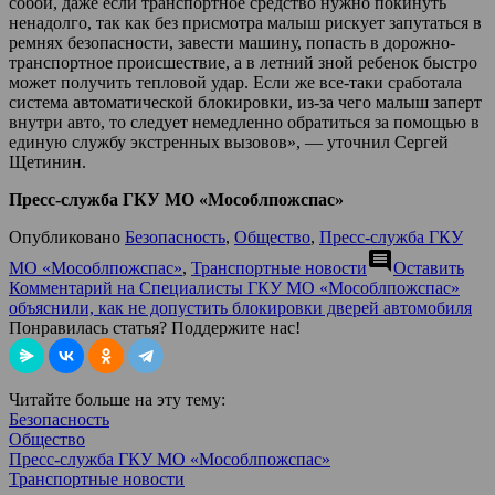
собой, даже если транспортное средство нужно покинуть
ненадолго, так как без присмотра малыш рискует запутаться в
ремнях безопасности, завести машину, попасть в дорожно-
транспортное происшествие, а в летний зной ребенок быстро
может получить тепловой удар. Если же все-таки сработала
система автоматической блокировки, из-за чего малыш заперт
внутри авто, то следует немедленно обратиться за помощью в
единую службу экстренных вызовов», — уточнил Сергей
Щетинин.
Пресс-служба ГКУ МО «Мособлпожспас»
Опубликовано
Безопасность
,
Общество
,
Пресс-служба ГКУ
comment
МО «Мособлпожспас»
,
Транспортные новости
Оставить
Комментарий
на Специалисты ГКУ МО «Мособлпожспас»
объяснили, как не допустить блокировки дверей автомобиля
Понравилась статья? Поддержите нас!
Читайте больше на эту тему:
Безопасность
Общество
Пресс-служба ГКУ МО «Мособлпожспас»
Транспортные новости