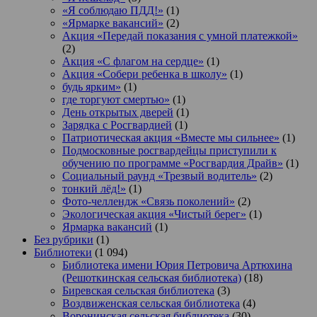
«Я соблюдаю ПДД!»
(1)
«Ярмарке вакансий»
(2)
Акция «Передай показания с умной платежкой»
(2)
Акция «С флагом на сердце»
(1)
Акция «Собери ребенка в школу»
(1)
будь ярким»
(1)
где торгуют смертью»
(1)
День открытых дверей
(1)
Зарядка с Росгвардией
(1)
Патриотическая акция «Вместе мы сильнее»
(1)
Подмосковные росгвардейцы приступили к
обучению по программе «Росгвардия Драйв»
(1)
Социальный раунд «Трезвый водитель»
(2)
тонкий лёд!»
(1)
Фото-челлендж «Связь поколений»
(2)
Экологическая акция «Чистый берег»
(1)
Ярмарка вакансий
(1)
Без рубрики
(1)
Библиотеки
(1 094)
Библиотека имени Юрия Петровича Артюхина
(Решоткинская сельская библиотека)
(18)
Биревская сельская библиотека
(3)
Воздвиженская сельская библиотека
(4)
Воронинская сельская библиотека
(30)