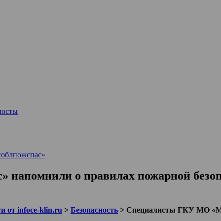
мосты
соблпожспас»
напомнили о правилах пожарной безопа
 от infoce-klin.ru
>
Безопасность
>
Специалисты ГКУ МО «Мо