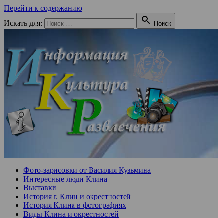
Перейти к содержанию

Искать для:
Поиск
Фото-зарисовки от Василия Кузьмина
Интересные люди Клина
Выставки
История г. Клин и окрестностей
История Клина в фотографиях
Виды Клина и окрестностей