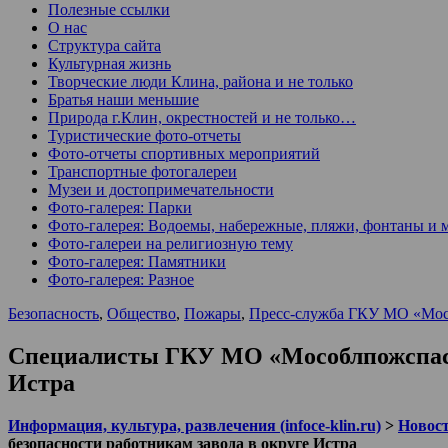
Полезные ссылки
О нас
Структура сайта
Культурная жизнь
Творческие люди Клина, района и не только
Братья наши меньшие
Природа г.Клин, окрестностей и не только…
Туристические фото-отчеты
Фото-отчеты спортивных мероприятий
Транспортные фотогалереи
Музеи и достопримечательности
Фото-галерея: Парки
Фото-галерея: Водоемы, набережные, пляжи, фонтаны и 
Фото-галереи на религиозную тему
Фото-галерея: Памятники
Фото-галерея: Разное
Безопасность
,
Общество
,
Пожары
,
Пресс-служба ГКУ МО «Мо
Специалисты ГКУ МО «Мособлпожспас» 
Истра
Информация, культура, развлечения (infoce-klin.ru)
>
Новости
безопасности работникам завода в округе Истра