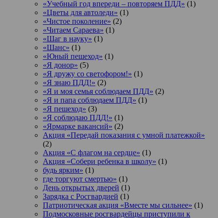
«Учебный год впереди – повторяем ПДД»
(1)
«Цветы для автоледи»
(1)
«Чистое поколение»
(2)
«Читаем Сараева»
(1)
«Шаг в науку»
(1)
«Шанс»
(1)
«Юный пешеход»
(1)
«Я донор»
(5)
«Я дружу со светофором!»
(1)
«Я знаю ПДД!»
(2)
«Я и моя семья соблюдаем ПДД»
(2)
«Я и папа соблюдаем ПДД»
(1)
«Я пешеход»
(3)
«Я соблюдаю ПДД!»
(1)
«Ярмарке вакансий»
(2)
Акция «Передай показания с умной платежкой»
(2)
Акция «С флагом на сердце»
(1)
Акция «Собери ребенка в школу»
(1)
будь ярким»
(1)
где торгуют смертью»
(1)
День открытых дверей
(1)
Зарядка с Росгвардией
(1)
Патриотическая акция «Вместе мы сильнее»
(1)
Подмосковные росгвардейцы приступили к