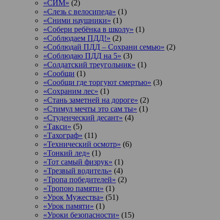
«СИМ»
(2)
«Слезь с велосипеда»
(1)
«Сними наушники»
(1)
«Собери ребёнка в школу»
(1)
«Соблюдаем ПДД!»
(2)
«Соблюдай ПДД – Сохрани семью»
(2)
«Соблюдаю ПДД на 5»
(3)
«Солдатский треугольник»
(1)
«Сообщи
(1)
«Сообщи где торгуют смертью»
(3)
«Сохраним лес»
(1)
«Стань заметней на дороге»
(2)
«Стимул мечты это сам ты»
(1)
«Студенческий десант»
(4)
«Такси»
(5)
«Тахограф»
(11)
«Технический осмотр»
(6)
«Тонкий лед»
(1)
«Тот самый физрук»
(1)
«Трезвый водитель»
(4)
«Тропа победителей»
(2)
«Тропою памяти»
(1)
«Урок Мужества»
(51)
«Урок памяти»
(1)
«Уроки безопасности»
(15)