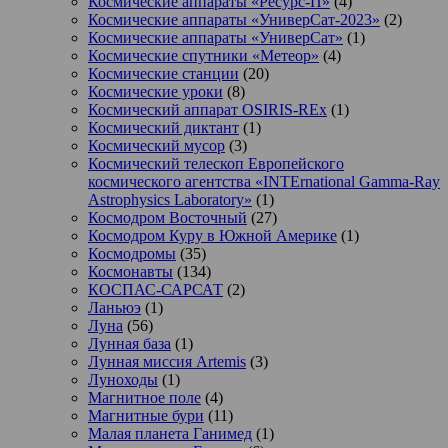
Космические аппараты «Ресурс-П»
(4)
Космические аппараты «УниверСат-2023»
(2)
Космические аппараты «УниверСат»
(1)
Космические спутники «Метеор»
(4)
Космические станции
(20)
Космические уроки
(8)
Космический аппарат OSIRIS-REx
(1)
Космический диктант
(1)
Космический мусор
(3)
Космический телескоп Европейского
космического агентства «INTErnational Gamma-Ray
Astrophysics Laboratory»
(1)
Космодром Восточный
(27)
Космодром Куру в Южной Америке
(1)
Космодромы
(35)
Космонавты
(134)
КОСПАС-САРСАТ
(2)
Ланьюэ
(1)
Луна
(56)
Лунная база
(1)
Лунная миссия Artemis
(3)
Луноходы
(1)
Магнитное поле
(4)
Магнитные бури
(11)
Малая планета Ганимед
(1)