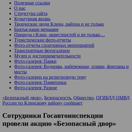
Полезные ссылки
О нас
Структура сайта
Культурная жизнь
Творческие люди Клина, района и не только
Братья наши меньшие
Природа г.Клин, окрестностей и не только…
Туристические фото-отчеты
Фото-отчеты спортивных мероприятий
Транспортные фотогалереи
Музеи и достопримечательности
Фото-галерея: Парки
Фото-галерея: Водоемы, набережные, пляжи, фонтаны и
мосты
Фото-галереи на религиозную тему
Фото-галерея: Памятники
Фото-галерея: Разное
«Безопасный двор»
,
Безопасность
,
Общество
,
ОГИБДД ОМВД
России по Клинскому району сообщает
Сотрудники Госавтоинспекции
провели акцию «Безопасный двор»