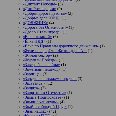
«Диктант Победы»
(3)
«Дни Росгвардии»
(9)
«Добрая дорога детства»
(2)
«Добрые дела ЮИД»
(1)
«ДОЛЖНИК»
(4)
«Дорога без Опасности!»
(1)
«Древо Сталинграда»
(1)
«Елка желаний»
(6)
«Ёлка ПДД»
(1)
«Елка по Правилам дорожного движения»
(1)
«Железная дорОга. Жизнь дорогА!»
(1)
«Жилой сектор»
(2)
«Журавли Победы»
(1)
«Завтра была война»
(1)
«Заметный пешеход»
(1)
«Зарница»
(3)
«Зарядка со стражем порядка»
(3)
«Засветись!»
(12)
«Защита»
(2)
«Защитники Отечества»
(1)
«Зима в Подмосковье»
(1)
«Зимние каникулы»
(4)
«Знай и соблюдай ПДД»
(1)
«Знай наших»
(42)
«Изучаем ПДД»
(1)