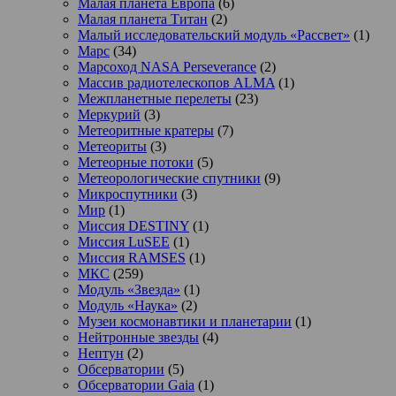
Малая планета Европа
(6)
Малая планета Титан
(2)
Малый исследовательский модуль «Рассвет»
(1)
Марс
(34)
Марсоход NASA Perseverance
(2)
Массив радиотелескопов ALMA
(1)
Межпланетные перелеты
(23)
Меркурий
(3)
Метеоритные кратеры
(7)
Метеориты
(3)
Метеорные потоки
(5)
Метеорологические спутники
(9)
Микроспутники
(3)
Мир
(1)
Миссия DESTINY
(1)
Миссия LuSEE
(1)
Миссия RAMSES
(1)
МКС
(259)
Модуль «Звезда»
(1)
Модуль «Наука»
(2)
Музеи космонавтики и планетарии
(1)
Нейтронные звезды
(4)
Нептун
(2)
Обсерватории
(5)
Обсерватории Gaia
(1)