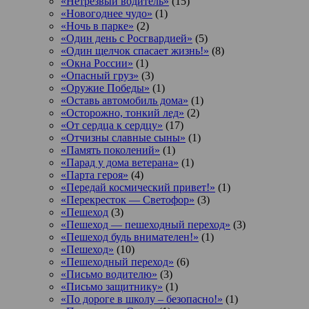
«Нетрезвый водитель»
(15)
«Новогоднее чудо»
(1)
«Ночь в парке»
(2)
«Один день с Росгвардией»
(5)
«Один щелчок спасает жизнь!»
(8)
«Окна России»
(1)
«Опасный груз»
(3)
«Оружие Победы»
(1)
«Оставь автомобиль дома»
(1)
«Осторожно, тонкий лед»
(2)
«От сердца к сердцу»
(17)
«Отчизны славные сыны»
(1)
«Память поколений»
(1)
«Парад у дома ветерана»
(1)
«Парта героя»
(4)
«Передай космический привет!»
(1)
«Перекресток — Светофор»
(3)
«Пешеход
(3)
«Пешеход — пешеходный переход»
(3)
«Пешеход будь внимателен!»
(1)
«Пешеход»
(10)
«Пешеходный переход»
(6)
«Письмо водителю»
(3)
«Письмо защитнику»
(1)
«По дороге в школу – безопасно!»
(1)