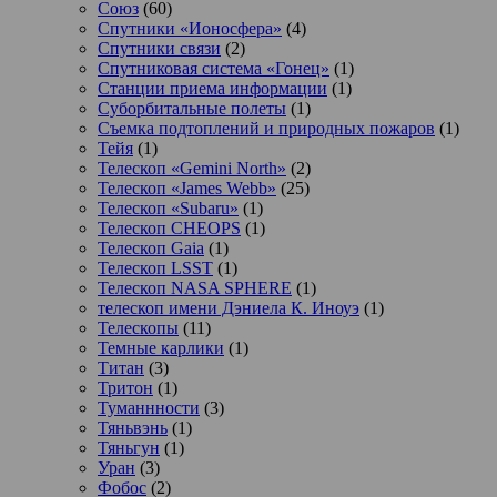
Союз
(60)
Спутники «Ионосфера»
(4)
Спутники связи
(2)
Спутниковая система «Гонец»
(1)
Станции приема информации
(1)
Суборбитальные полеты
(1)
Съемка подтоплений и природных пожаров
(1)
Тейя
(1)
Телескоп «Gemini North»
(2)
Телескоп «James Webb»
(25)
Телескоп «Subaru»
(1)
Телескоп CHEOPS
(1)
Телескоп Gaia
(1)
Телескоп LSST
(1)
Телескоп NASA SPHERE
(1)
телескоп имени Дэниела К. Иноуэ
(1)
Телескопы
(11)
Темные карлики
(1)
Титан
(3)
Тритон
(1)
Туманнности
(3)
Тяньвэнь
(1)
Тяньгун
(1)
Уран
(3)
Фобос
(2)