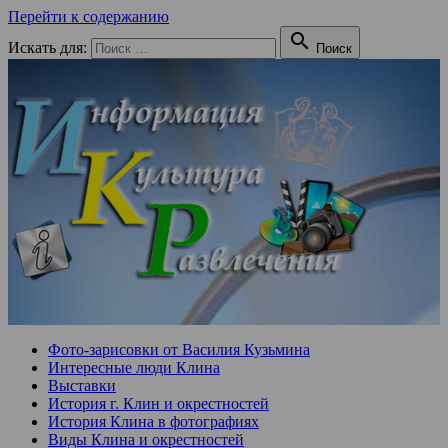
Перейти к содержанию

Искать для:
Поиск
Фото-зарисовки от Василия Кузьмина
Интересные люди Клина
Выставки
История г. Клин и окрестностей
История Клина в фотографиях
Виды Клина и окрестностей