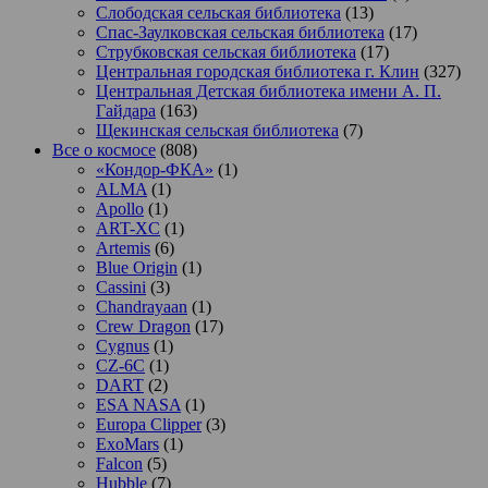
Слободская сельская библиотека
(13)
Спас-Заулковская сельская библиотека
(17)
Струбковская сельская библиотека
(17)
Центральная городская библиотека г. Клин
(327)
Центральная Детская библиотека имени А. П.
Гайдара
(163)
Щекинская сельская библиотека
(7)
Все о космосе
(808)
«Кондор-ФКА»
(1)
ALMA
(1)
Apollo
(1)
ART-XC
(1)
Artemis
(6)
Blue Origin
(1)
Cassini
(3)
Chandrayaan
(1)
Crew Dragon
(17)
Cygnus
(1)
CZ-6C
(1)
DART
(2)
ESA NASA
(1)
Europa Clipper
(3)
ExoMars
(1)
Falcon
(5)
Hubble
(7)