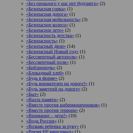
«Без прошлого у нас нет будущего»
(2)
«Безопасная горка»
(1)
«Безопасная дорога»
(1)
«Безопасная мобильность»
(3)
«Безопасное колесо»
(1)
«Безопасное лето»
(2)
«Безопасность детства»
(1)
«Безопасность»
(1)
«Безопасный двор»
(14)
«Безопасный Новый год»
(1)
«Бессмертный автополк»
(1)
«Бессмертный полк»
(1)
«Библионочь»
(2)
«Блокадный хлеб»
(1)
«Будь в форме»
(2)
«Будь внимателен на дороге!»
(1)
«Будь заметней на дороге»
(2)
«Быт»
(2)
«Вахта памяти»
(2)
«Вместе против кибермошенников»
(1)
«Вместе против террора»
(2)
«Внимание – дети!»
(10)
«Вода России»
(1)
«Возьми ребенка за руку»
(1)
«Время НЕзависимых»
(1)