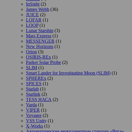
InSight
(2)
James Webb
(36)
JUICE
(2)
LOFAR
(1)
LOOP
(1)
Lunar Starship
(3)
Mars Express
(1)
MESSENGER
(1)
New Horizons
(1)
Orion
(3)
OSIRIS-REx
(1)
Parker Solar Probe
(2)
SLIM
(1)
Smart Lander for Investigating Moon (SLIM)
(1)
SPHEREx
(2)
SPICES
(1)
Starlab
(1)
Starlink
(2)
TESS НАСА
(2)
Varda
(1)
VIPER
(1)
Voyager
(2)
VSS Unity
(1)
X-Works
(1)
Автоматические межпланетные станции «Вега»