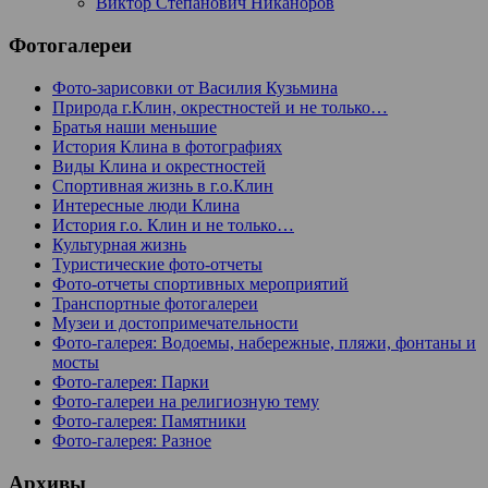
Виктор Степанович Никаноров
Фотогалереи
Фото-зарисовки от Василия Кузьмина
Природа г.Клин, окрестностей и не только…
Братья наши меньшие
История Клина в фотографиях
Виды Клина и окрестностей
Спортивная жизнь в г.о.Клин
Интересные люди Клина
История г.о. Клин и не только…
Культурная жизнь
Туристические фото-отчеты
Фото-отчеты спортивных мероприятий
Транспортные фотогалереи
Музеи и достопримечательности
Фото-галерея: Водоемы, набережные, пляжи, фонтаны и
мосты
Фото-галерея: Парки
Фото-галереи на религиозную тему
Фото-галерея: Памятники
Фото-галерея: Разное
Архивы