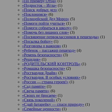
«По примеру Отца»
(1)
«Подросток ‒ Игла»
(1)
«Поиск добрых дел»
(1)
«Поклонимся»
(6)
«Полицейский Дед Мороз»
(5)
«Помоги пойти учиться»
(1)
«Помоги собраться в школу»
(1)
«Помочь без лишних слов»
(3)
«Посвящение первоклассников в пешеходы»
(1)
«Посылка бойцу»
(1)
«Разговоры о важном»
(1)
«Ребенок – пассажир пешеход»
(4)
«Ремень безопасности»
(3)
«Рецидив»
(1)
«РОДИТЕЛЬСКИЙ КОНТРОЛЬ»
(1)
«Ромашка безопасности»
(2)
«Росгвардия Драйв»
(3)
«Росгвардия. В особых условиях»
(1)
«Россия — страна героев!»
(1)
«Сад памяти»
(1)
«Свеча памяти»
(6)
«Своих не бросаем»
(1)
«Связь поколений»
(7)
«Сдай батарейку — спаси природу»
(1)
«Семейные ценности»
(1)