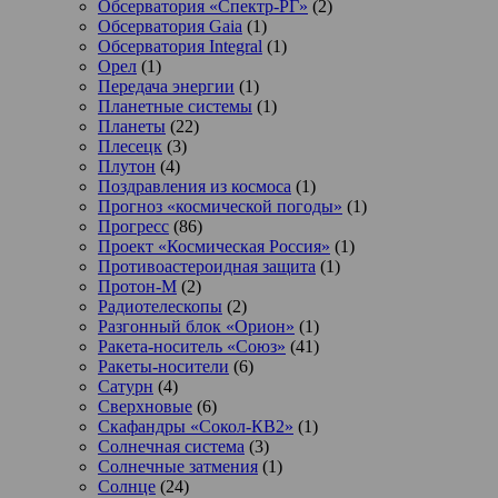
Обсерватория «Спектр-РГ»
(2)
Обсерватория Gaia
(1)
Обсерватория Integral
(1)
Орел
(1)
Передача энергии
(1)
Планетные системы
(1)
Планеты
(22)
Плесецк
(3)
Плутон
(4)
Поздравления из космоса
(1)
Прогноз «космической погоды»
(1)
Прогресс
(86)
Проект «Космическая Россия»
(1)
Противоастероидная защита
(1)
Протон-М
(2)
Радиотелескопы
(2)
Разгонный блок «Орион»
(1)
Ракета-носитель «Союз»
(41)
Ракеты-носители
(6)
Сатурн
(4)
Сверхновые
(6)
Скафандры «Сокол-КВ2»
(1)
Солнечная система
(3)
Солнечные затмения
(1)
Солнце
(24)