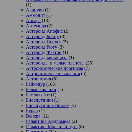
(1)
Акацуки
(1)
Аммонит
(1)
Ангара
(13)
Артемида
(2)
Астероид Апофис
(2)
Астероид Бенну
(3)
Астероид Психея
(2)
Астероид Рюгу
(3)
Астероид Фаэтон
(1)
Астероидная защита
(1)
Астероиды и малые планеты
(35)
Астрономические прогнозы
(7)
Астрономические явления
(5)
Астрономия
(5)
Байконур
(106)
Белые карлики
(1)
Бетельгейзе
(1)
Биоспутники
(1)
Биоспутники «Бион»
(5)
Буран
(1)
Венера
(12)
Галактика Андромеда
(2)
Галактика Млечный путь
(8)
Галактики
(24)