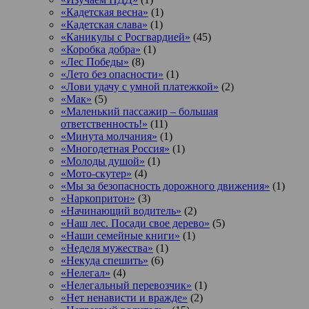
«Кадетская весна»
(1)
«Кадетская слава»
(1)
«Каникулы с Росгвардией»
(45)
«Коробка добра»
(1)
«Лес Победы»
(8)
«Лето без опасности»
(1)
«Лови удачу с умной платежкой»
(2)
«Мак»
(5)
«Маленький пассажир – большая
ответственность!»
(11)
«Минута молчания»
(1)
«Многодетная Россия»
(1)
«Молоды душой»
(1)
«Мото-скутер»
(4)
«Мы за безопасность дорожного движения»
(1)
«Наркопритон»
(3)
«Начинающий водитель»
(2)
«Наш лес. Посади свое дерево»
(5)
«Наши семейные книги»
(1)
«Неделя мужества»
(1)
«Некуда спешить»
(6)
«Нелегал»
(4)
«Нелегальный перевозчик»
(1)
«Нет ненависти и вражде»
(2)