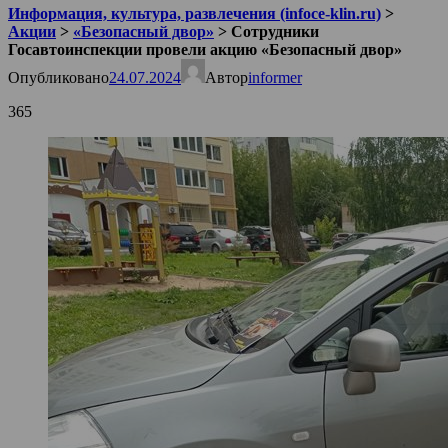
Информация, культура, развлечения (infoce-klin.ru)
>
Акции
>
«Безопасный двор»
>
Сотрудники
Госавтоинспекции провели акцию «Безопасный двор»
Опубликовано
24.07.2024
Автор
informer
365