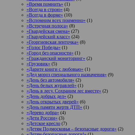
«Время помнить»
(1)
«Всегда в строю»
(4)
«Всегда в форме»
(10)
«Вспомним всех поименно»
(1)
«Встречная полоса»
(8)
«Гвардейская смена»
(27)
«Гвардейский класс»
(24)
«Георгиевская ленточка»
(8)
«Голос Победы»
(1)
«Город без опасности»
(1)
«Гражданский мониторинг»
(2)
«Грузовик»
(5)
«Дарите книги с любовью»
(1)
«Дед мороз специального назначения»
(9)
«День без автомобиля»
(2)
«День белых журавлей»
(1)
«День в лесу. Сохраним лес вместе»
(2)
«День добрых дел»
(2)
«День открытых дверей»
(6)
«День памяти жертв ДТП»
(1)
«Дерево добра»
(4)
«Дети России»
(3)
«Детское кресло
(7)
«Детям Подмосковья – безопасные дороги»
(2)
«Детям-безопасные дороги!»
(1)