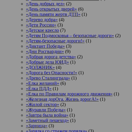
«День добрых дел»
(2)
«День открытых дверей»
(6)
«День памяти жертв ДТП»
(1)
«Дерево добра»
(4)
«Дети России»
(3)
«Детское кресло
(7)
«Детям Подмосковья – безопасные дороги»
(2)
«Детям-безопасные дороги!»
(1)
«Диктант Победы»
(3)
«Дни Росгвардии»
(9)
«Добрая дорога детства»
(2)
«Добрые дела ЮИД»
(1)
«ДОЛЖНИК»
(4)
«Дорога без Опасности!»
(1)
«Древо Сталинграда»
(1)
«Елка желаний»
(6)
«Ёлка ПДД»
(1)
«Елка по Правилам дорожного движения»
(1)
«Железная дорОга. Жизнь дорогА!»
(1)
«Жилой сектор»
(2)
«Журавли Победы»
(1)
«Завтра была война»
(1)
«Заметный пешеход»
(1)
«Зарница»
(3)
«Зарядка со стражем порядка»
(3)