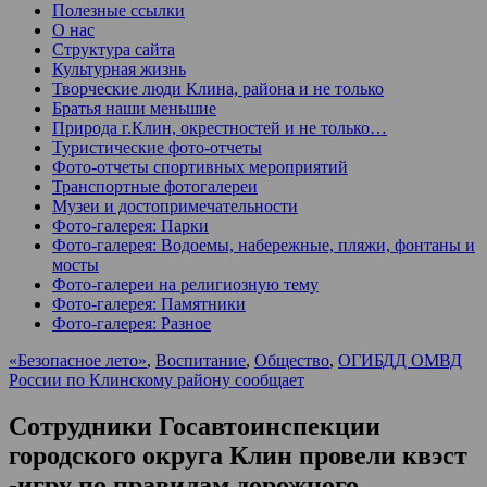
Полезные ссылки
О нас
Структура сайта
Культурная жизнь
Творческие люди Клина, района и не только
Братья наши меньшие
Природа г.Клин, окрестностей и не только…
Туристические фото-отчеты
Фото-отчеты спортивных мероприятий
Транспортные фотогалереи
Музеи и достопримечательности
Фото-галерея: Парки
Фото-галерея: Водоемы, набережные, пляжи, фонтаны и
мосты
Фото-галереи на религиозную тему
Фото-галерея: Памятники
Фото-галерея: Разное
«Безопасное лето»
,
Воспитание
,
Общество
,
ОГИБДД ОМВД
России по Клинскому району сообщает
Сотрудники Госавтоинспекции
городского округа Клин провели квэст
-игру по правилам дорожного