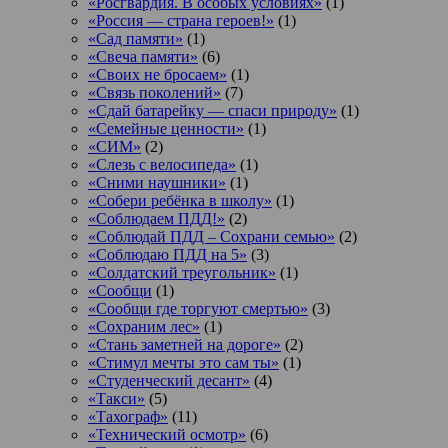
«Росгвардия. В особых условиях»
(1)
«Россия — страна героев!»
(1)
«Сад памяти»
(1)
«Свеча памяти»
(6)
«Своих не бросаем»
(1)
«Связь поколений»
(7)
«Сдай батарейку — спаси природу»
(1)
«Семейные ценности»
(1)
«СИМ»
(2)
«Слезь с велосипеда»
(1)
«Сними наушники»
(1)
«Собери ребёнка в школу»
(1)
«Соблюдаем ПДД!»
(2)
«Соблюдай ПДД – Сохрани семью»
(2)
«Соблюдаю ПДД на 5»
(3)
«Солдатский треугольник»
(1)
«Сообщи
(1)
«Сообщи где торгуют смертью»
(3)
«Сохраним лес»
(1)
«Стань заметней на дороге»
(2)
«Стимул мечты это сам ты»
(1)
«Студенческий десант»
(4)
«Такси»
(5)
«Тахограф»
(11)
«Технический осмотр»
(6)