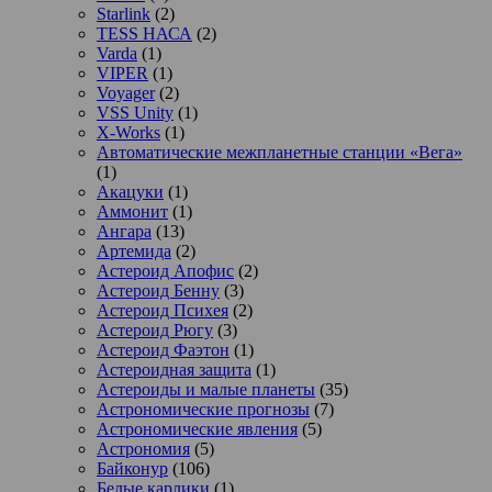
Starlink
(2)
TESS НАСА
(2)
Varda
(1)
VIPER
(1)
Voyager
(2)
VSS Unity
(1)
X-Works
(1)
Автоматические межпланетные станции «Вега»
(1)
Акацуки
(1)
Аммонит
(1)
Ангара
(13)
Артемида
(2)
Астероид Апофис
(2)
Астероид Бенну
(3)
Астероид Психея
(2)
Астероид Рюгу
(3)
Астероид Фаэтон
(1)
Астероидная защита
(1)
Астероиды и малые планеты
(35)
Астрономические прогнозы
(7)
Астрономические явления
(5)
Астрономия
(5)
Байконур
(106)
Белые карлики
(1)