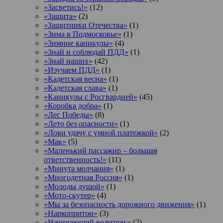
«Засветись!»
(12)
«Защита»
(2)
«Защитники Отечества»
(1)
«Зима в Подмосковье»
(1)
«Зимние каникулы»
(4)
«Знай и соблюдай ПДД»
(1)
«Знай наших»
(42)
«Изучаем ПДД»
(1)
«Кадетская весна»
(1)
«Кадетская слава»
(1)
«Каникулы с Росгвардией»
(45)
«Коробка добра»
(1)
«Лес Победы»
(8)
«Лето без опасности»
(1)
«Лови удачу с умной платежкой»
(2)
«Мак»
(5)
«Маленький пассажир – большая
ответственность!»
(11)
«Минута молчания»
(1)
«Многодетная Россия»
(1)
«Молоды душой»
(1)
«Мото-скутер»
(4)
«Мы за безопасность дорожного движения»
(1)
«Наркопритон»
(3)
«Начинающий водитель»
(2)