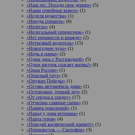
«Наш лес. Посади свое дерево»
(5)
«Наши семейные книги»
(1)
«Неделя мужества»
(1)
«Некуда спешить»
(6)
«Нелегал»
(4)
«Нелегальный перевозчик»
(1)
«Нет ненависти и вражде»
(2)
«Нетрезвый водитель»
(15)
«Новогоднее чудо»
(1)
«Ночь в парке»
(2)
«Один день с Росгвардией»
(5)
«Один щелчок спасает жизнь!»
(8)
«Окна России»
(1)
«Опасный груз»
(3)
«Оружие Победы»
(1)
«Оставь автомобиль дома»
(1)
«Осторожно, тонкий лед»
(2)
«От сердца к сердцу»
(17)
«Отчизны славные сыны»
(1)
«Память поколений»
(1)
«Парад у дома ветерана»
(1)
«Парта героя»
(4)
«Передай космический привет!»
(1)
«Перекресток — Светофор»
(3)