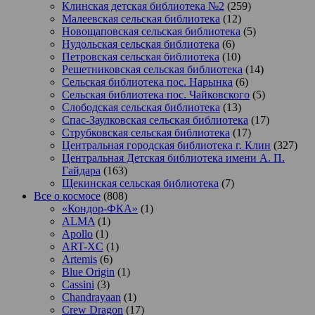
Клинская детская библиотека №2
(259)
Малеевская сельская библиотека
(12)
Новощаповская сельская библиотека
(5)
Нудольская сельская библиотека
(6)
Петровская сельская библиотека
(10)
Решетниковская сельская библиотека
(14)
Сельская библиотека пос. Нарынка
(6)
Сельская библиотека пос. Чайковского
(5)
Слободская сельская библиотека
(13)
Спас-Заулковская сельская библиотека
(17)
Струбковская сельская библиотека
(17)
Центральная городская библиотека г. Клин
(327)
Центральная Детская библиотека имени А. П.
Гайдара
(163)
Щекинская сельская библиотека
(7)
Все о космосе
(808)
«Кондор-ФКА»
(1)
ALMA
(1)
Apollo
(1)
ART-XC
(1)
Artemis
(6)
Blue Origin
(1)
Cassini
(3)
Chandrayaan
(1)
Crew Dragon
(17)