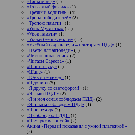
«Тонкий лед»
(1)
«Тот самый физрук»
(1)
«Трезвый водитель»
(4)
«Тропа победителей»
(2)
«Тропою памяти»
(1)
«Урок Мужества»
(51)
«Урок памяти»
(1)
«Уроки безопасности»
(15)
«Учебный год впереди – повторяем ПДД»
(1)
«Цветы для автоледи»
(1)
«Чистое поколение»
(2)
«Читаем Сараева»
(1)
«Шаг в науку»
(1)
«Шанс»
(1)
«Юный пешеход»
(1)
«Я донор»
(5)
«Я дружу со светофором!»
(1)
«Я знаю ПДД!»
(2)
«Я и моя семья соблюдаем ПДД»
(2)
«Я и папа соблюдаем ПДД»
(1)
«Я пешеход»
(3)
«Я соблюдаю ПДД!»
(1)
«Ярмарке вакансий»
(2)
Акция «Передай показания с умной платежкой»
(2)