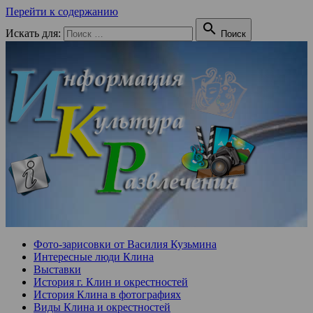
Перейти к содержанию

Искать для:
Поиск
Фото-зарисовки от Василия Кузьмина
Интересные люди Клина
Выставки
История г. Клин и окрестностей
История Клина в фотографиях
Виды Клина и окрестностей