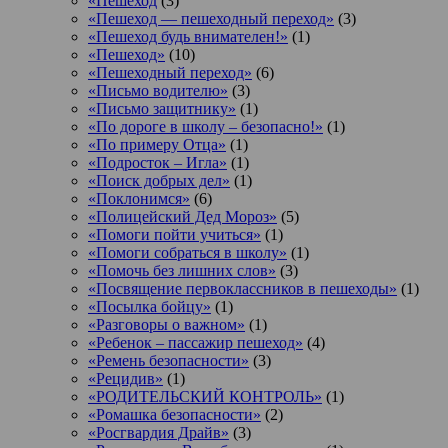
«Пешеход
(3)
«Пешеход — пешеходный переход»
(3)
«Пешеход будь внимателен!»
(1)
«Пешеход»
(10)
«Пешеходный переход»
(6)
«Письмо водителю»
(3)
«Письмо защитнику»
(1)
«По дороге в школу – безопасно!»
(1)
«По примеру Отца»
(1)
«Подросток ‒ Игла»
(1)
«Поиск добрых дел»
(1)
«Поклонимся»
(6)
«Полицейский Дед Мороз»
(5)
«Помоги пойти учиться»
(1)
«Помоги собраться в школу»
(1)
«Помочь без лишних слов»
(3)
«Посвящение первоклассников в пешеходы»
(1)
«Посылка бойцу»
(1)
«Разговоры о важном»
(1)
«Ребенок – пассажир пешеход»
(4)
«Ремень безопасности»
(3)
«Рецидив»
(1)
«РОДИТЕЛЬСКИЙ КОНТРОЛЬ»
(1)
«Ромашка безопасности»
(2)
«Росгвардия Драйв»
(3)