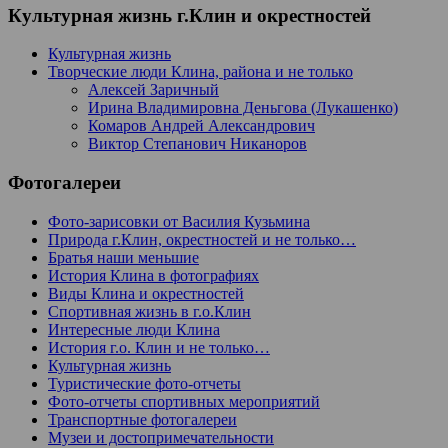
Культурная жизнь г.Клин и окрестностей
Культурная жизнь
Творческие люди Клина, района и не только
Алексей Заричный
Ирина Владимировна Деньгова (Лукашенко)
Комаров Андрей Александрович
Виктор Степанович Никаноров
Фотогалереи
Фото-зарисовки от Василия Кузьмина
Природа г.Клин, окрестностей и не только…
Братья наши меньшие
История Клина в фотографиях
Виды Клина и окрестностей
Спортивная жизнь в г.о.Клин
Интересные люди Клина
История г.о. Клин и не только…
Культурная жизнь
Туристические фото-отчеты
Фото-отчеты спортивных мероприятий
Транспортные фотогалереи
Музеи и достопримечательности