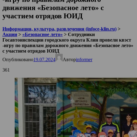
движения «Безопасное лето» с
участием отрядов ЮИД
Информация, культура, развлечения (infoce-klin.ru)
>
Акции
>
«Безопасное лето»
>
Сотрудники
Госавтоинспекции городского округа Клин провели квэст
-игру по правилам дорожного движения «Безопасное лето»
с участием отрядов ЮИД
Опубликовано
19.07.2024
Автор
informer
361