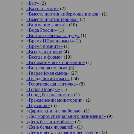
«Быт»
(2)
«Вахта памяти»
(2)
«Вместе против кибермошенников»
(1)
«Вместе против террора»
(2)
«Внимание – дети!»
(10)
«Вода России»
(1)
«Возьми ребенка за руку»
(1)
«Время НЕзависимых»
(1)
«Время помнить»
(1)
«Всегда в строю»
(4)
«Всегда в форме»
(10)
«Вспомним всех поименно»
(1)
«Встречная полоса»
(8)
«Гвардейская смена»
(27)
«Гвардейский класс»
(24)
«Георгиевская ленточка»
(8)
«Голос Победы»
(1)
«Город без опасности»
(1)
«Гражданский мониторинг»
(2)
«Грузовик»
(5)
«Дарите книги с любовью»
(1)
«Дед мороз специального назначения»
(9)
«День без автомобиля»
(2)
«День белых журавлей»
(1)
«День в лесу. Сохраним лес вместе»
(2)