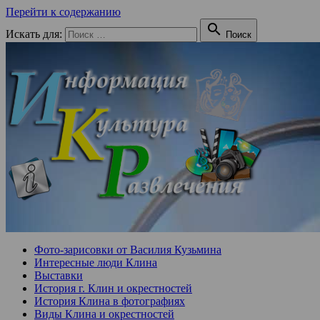
Перейти к содержанию

Искать для:
Поиск
Фото-зарисовки от Василия Кузьмина
Интересные люди Клина
Выставки
История г. Клин и окрестностей
История Клина в фотографиях
Виды Клина и окрестностей