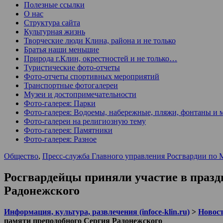
Полезные ссылки
О нас
Структура сайта
Культурная жизнь
Творческие люди Клина, района и не только
Братья наши меньшие
Природа г.Клин, окрестностей и не только…
Туристические фото-отчеты
Фото-отчеты спортивных мероприятий
Транспортные фотогалереи
Музеи и достопримечательности
Фото-галерея: Парки
Фото-галерея: Водоемы, набережные, пляжи, фонтаны и 
Фото-галереи на религиозную тему
Фото-галерея: Памятники
Фото-галерея: Разное
Общество
,
Пресс-служба Главного управления Росгвардии по 
Росгвардейцы приняли участие в праз
Радонежского
Информация, культура, развлечения (infoce-klin.ru)
>
Новости
памяти преподобного Сергия Радонежского