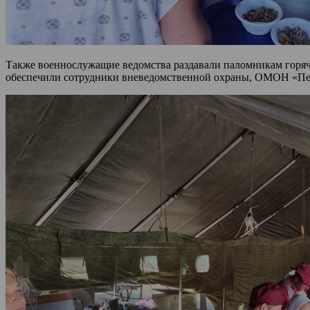
Также военнослужащие ведомства раздавали паломникам горяче
обеспечили сотрудники вневедомственной охраны, ОМОН «Пер