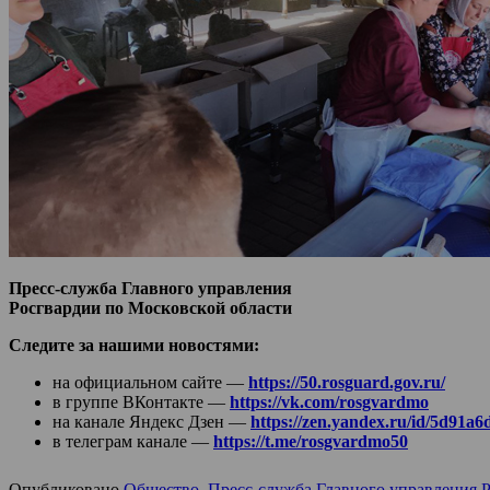
Пресс-служба Главного управления
Росгвардии по Московской области
Следите за нашими новостями:
на официальном сайте —
https://50.rosguard.gov.ru/
в группе ВКонтакте —
https://vk.com/rosgvardmo
на канале Яндекс Дзен —
https://zen.yandex.ru/id/5d91
в телеграм канале —
https://t.me/rosgvardmo50
Опубликовано
Общество
,
Пресс-служба Главного управления 