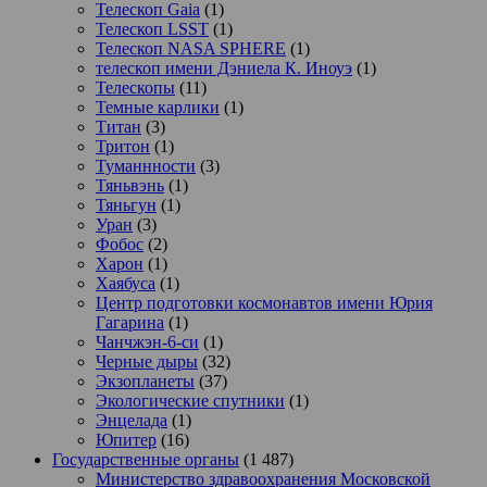
Телескоп Gaia
(1)
Телескоп LSST
(1)
Телескоп NASA SPHERE
(1)
телескоп имени Дэниела К. Иноуэ
(1)
Телескопы
(11)
Темные карлики
(1)
Титан
(3)
Тритон
(1)
Туманнности
(3)
Тяньвэнь
(1)
Тяньгун
(1)
Уран
(3)
Фобос
(2)
Харон
(1)
Хаябуса
(1)
Центр подготовки космонавтов имени Юрия
Гагарина
(1)
Чанчжэн-6-си
(1)
Черные дыры
(32)
Экзопланеты
(37)
Экологические спутники
(1)
Энцелада
(1)
Юпитер
(16)
Государственные органы
(1 487)
Министерство здравоохранения Московской