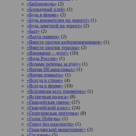
«Библионочь»
(2)
«Блокадный хлеб»
(1)
«Будь в форме»
(2)
«Будь внимателен на дороге!»
(1)
«Будь заметней на дороге»
(2)
«Быт»
(2)
«Вахта памяти»
(2)
«Вместе против кибермошенников»
(1)
«Вместе против террора»
(2)
«Внимание – дети!»
(10)
«Вода России»
(1)
«Возьми ребенка за руку»
(1)
«Время НЕзависимых»
(1)
«Время помнить»
(1)
«Всегда в строю»
(4)
«Всегда в форме»
(10)
«Вспомним всех поименно»
(1)
«Встречная полоса»
(8)
«Гвардейская смена»
(27)
«Гвардейский класс»
(24)
«Георгиевская ленточка»
(8)
«Голос Победы»
(1)
«Город без опасности»
(1)
«Гражданский мониторинг»
(2)
«Грузовик»
(5)