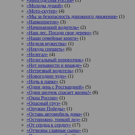
«Многодетная Россия»
(1)
«Молоды душой»
(1)
«Мото-скутер»
(4)
«Мы за безопасность дорожного движения»
(1)
«Наркопритон»
(3)
«Начинающий водитель»
(2)
«Наш лес. Посади свое дерево»
(5)
«Наши семейные книги»
(1)
«Неделя мужества»
(1)
«Некуда спешить»
(6)
«Нелегал»
(4)
«Нелегальный перевозчик»
(1)
«Нет ненависти и вражде»
(2)
«Нетрезвый водитель»
(15)
«Новогоднее чудо»
(1)
«Ночь в парке»
(2)
«Один день с Росгвардией»
(5)
«Один щелчок спасает жизнь!»
(8)
«Окна России»
(1)
«Опасный груз»
(3)
«Оружие Победы»
(1)
«Оставь автомобиль дома»
(1)
«Осторожно, тонкий лед»
(2)
«От сердца к сердцу»
(17)
«Отчизны славные сыны»
(1)