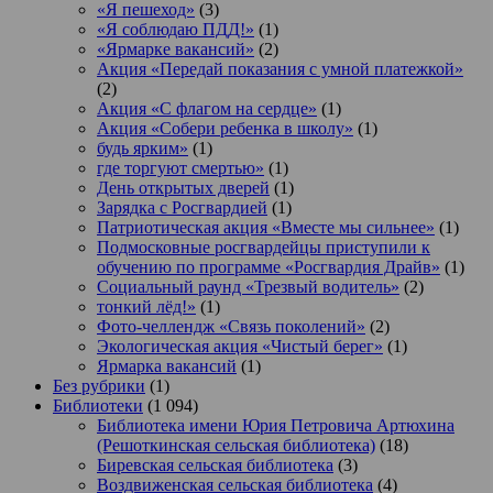
«Я пешеход»
(3)
«Я соблюдаю ПДД!»
(1)
«Ярмарке вакансий»
(2)
Акция «Передай показания с умной платежкой»
(2)
Акция «С флагом на сердце»
(1)
Акция «Собери ребенка в школу»
(1)
будь ярким»
(1)
где торгуют смертью»
(1)
День открытых дверей
(1)
Зарядка с Росгвардией
(1)
Патриотическая акция «Вместе мы сильнее»
(1)
Подмосковные росгвардейцы приступили к
обучению по программе «Росгвардия Драйв»
(1)
Социальный раунд «Трезвый водитель»
(2)
тонкий лёд!»
(1)
Фото-челлендж «Связь поколений»
(2)
Экологическая акция «Чистый берег»
(1)
Ярмарка вакансий
(1)
Без рубрики
(1)
Библиотеки
(1 094)
Библиотека имени Юрия Петровича Артюхина
(Решоткинская сельская библиотека)
(18)
Биревская сельская библиотека
(3)
Воздвиженская сельская библиотека
(4)