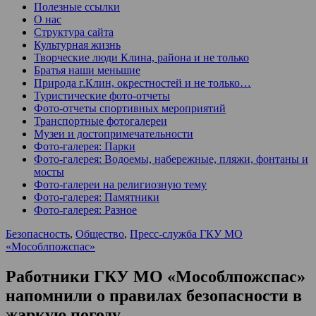
Полезные ссылки
О нас
Структура сайта
Культурная жизнь
Творческие люди Клина, района и не только
Братья наши меньшие
Природа г.Клин, окрестностей и не только…
Туристические фото-отчеты
Фото-отчеты спортивных мероприятий
Транспортные фотогалереи
Музеи и достопримечательности
Фото-галерея: Парки
Фото-галерея: Водоемы, набережные, пляжи, фонтаны и
мосты
Фото-галереи на религиозную тему
Фото-галерея: Памятники
Фото-галерея: Разное
Безопасность
,
Общество
,
Пресс-служба ГКУ МО
«Мособлпожспас»
Работники ГКУ МО «Мособлпожспас»
напомнили о правилах безопасности в
жаркую погоду