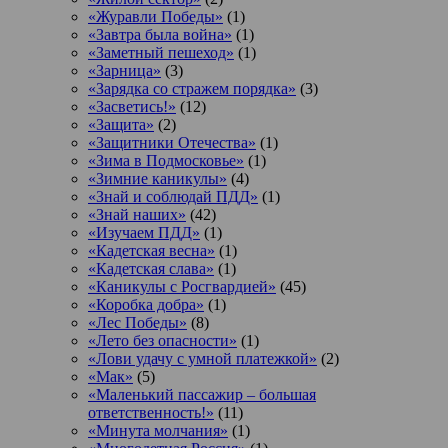
«Журавли Победы»
(1)
«Завтра была война»
(1)
«Заметный пешеход»
(1)
«Зарница»
(3)
«Зарядка со стражем порядка»
(3)
«Засветись!»
(12)
«Защита»
(2)
«Защитники Отечества»
(1)
«Зима в Подмосковье»
(1)
«Зимние каникулы»
(4)
«Знай и соблюдай ПДД»
(1)
«Знай наших»
(42)
«Изучаем ПДД»
(1)
«Кадетская весна»
(1)
«Кадетская слава»
(1)
«Каникулы с Росгвардией»
(45)
«Коробка добра»
(1)
«Лес Победы»
(8)
«Лето без опасности»
(1)
«Лови удачу с умной платежкой»
(2)
«Мак»
(5)
«Маленький пассажир – большая
ответственность!»
(11)
«Минута молчания»
(1)