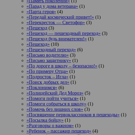
«Память поколений»
(1)
«Парад у дома ветерана»
(1)
«Парта героя»
(4)
«Передай космический привет!»
(1)
«Перекресток — Светофор»
(3)
«Пешеход
(3)
«Пешеход — пешеходный переход»
(3)
«Пешеход будь внимателен!»
(1)
«Пешеход»
(10)
«Пешеходный переход»
(6)
«Письмо водителю»
(3)
«Письмо защитнику»
(1)
«По дороге в школу – безопасно!»
(1)
«По примеру Отца»
(1)
«Подросток ‒ Игла»
(1)
«Поиск добрых дел»
(1)
«Поклонимся»
(6)
«Полицейский Дед Мороз»
(5)
«Помоги пойти учиться»
(1)
«Помоги собраться в школу»
(1)
«Помочь без лишних слов»
(3)
«Посвящение первоклассников в пешеходы»
(1)
«Посылка бойцу»
(1)
«Разговоры о важном»
(1)
«Ребенок – пассажир пешеход»
(4)