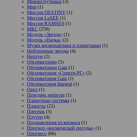
Микроспутники
(3)
Мир
(1)
Миссия DESTINY
(1)
Миссия LuSEE
(1)
Миссия RAMSES
(1)
МКС
(259)
Модуль «Звезда»
(1)
Модуль «Наука»
(2)
Музеи космонавтики и планетарии
(1)
Нейтронные звезды
(4)
Нептун
(2)
Обсерватории
(5)
Обсерватории Gaia
(1)
Обсерватория «Спектр-РГ»
(2)
Обсерватория Gaia
(1)
Обсерватория Integral
(1)
Орел
(1)
Передача энергии
(1)
Планетные системы
(1)
Планеты
(22)
Плесецк
(3)
Плутон
(4)
Поздравления из космоса
(1)
Прогноз «космической погоды»
(1)
Прогресс
(86)