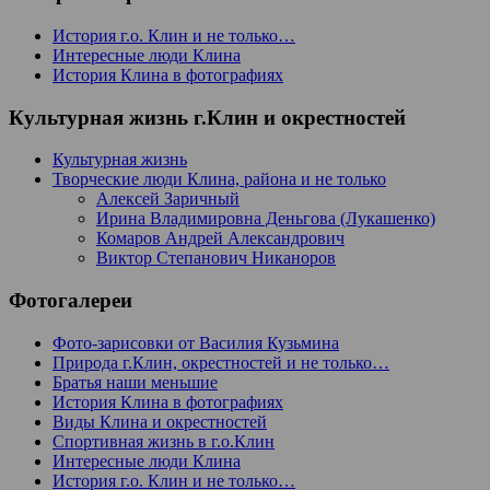
История г.о. Клин и не только…
Интересные люди Клина
История Клина в фотографиях
Культурная жизнь г.Клин и окрестностей
Культурная жизнь
Творческие люди Клина, района и не только
Алексей Заричный
Ирина Владимировна Деньгова (Лукашенко)
Комаров Андрей Александрович
Виктор Степанович Никаноров
Фотогалереи
Фото-зарисовки от Василия Кузьмина
Природа г.Клин, окрестностей и не только…
Братья наши меньшие
История Клина в фотографиях
Виды Клина и окрестностей
Спортивная жизнь в г.о.Клин
Интересные люди Клина
История г.о. Клин и не только…