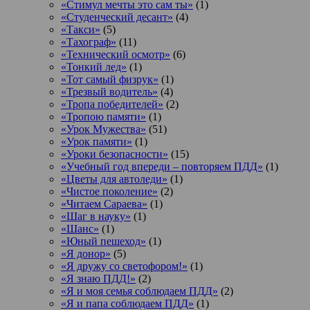
«Стимул мечты это сам ты»
(1)
«Студенческий десант»
(4)
«Такси»
(5)
«Тахограф»
(11)
«Технический осмотр»
(6)
«Тонкий лед»
(1)
«Тот самый физрук»
(1)
«Трезвый водитель»
(4)
«Тропа победителей»
(2)
«Тропою памяти»
(1)
«Урок Мужества»
(51)
«Урок памяти»
(1)
«Уроки безопасности»
(15)
«Учебный год впереди – повторяем ПДД»
(1)
«Цветы для автоледи»
(1)
«Чистое поколение»
(2)
«Читаем Сараева»
(1)
«Шаг в науку»
(1)
«Шанс»
(1)
«Юный пешеход»
(1)
«Я донор»
(5)
«Я дружу со светофором!»
(1)
«Я знаю ПДД!»
(2)
«Я и моя семья соблюдаем ПДД»
(2)
«Я и папа соблюдаем ПДД»
(1)