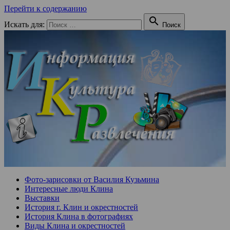
Перейти к содержанию

Искать для:
Поиск
Фото-зарисовки от Василия Кузьмина
Интересные люди Клина
Выставки
История г. Клин и окрестностей
История Клина в фотографиях
Виды Клина и окрестностей