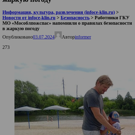
Информация, культура, развлечения (infoce-klin.ru)
>
Новости от infoce-klin.ru
>
Безопасность
>
Работники ГКУ
МО «Мособлпожспас» напомнили о правилах безопасности
в жаркую погоду
Опубликовано
03.07.2024
Автор
informer
273