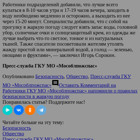
Работники подразделений добавили, что лучше всего
купаться в 8-10 часов утра и 17-19 часов вечера, заходить в
воду необходимо медленно и осторожно, а выходить из нее
через 15-20 минут. Специалисты добавили, что с собой на
прогулку в жаркую погоду следует взять запас воды, головной
убор, солнечные очки и солнцезащитный крем, из одежды же
лучше выбрать что-то светлое, тонкое и из натуральных
тканей. Также спасатели посоветовали жителям утолять
жажду простой или минеральной водой, а голод — зеленью,
овощами и фруктами», — заключил Игорь Сорокин.
Пресс-служба ГКУ МО «Мособлпожспас»
Опубликовано
Безопасность
,
Общество
,
Пресс-служба ГКУ
comment
МО «Мособлпожспас»
Оставить Комментарий
на
Работники ГКУ МО «Мособлпожспас» напомнили о правилах
безопасности в жаркую погоду
Понравилась статья? Поддержите нас!
Читайте больше на эту тему:
Безопасность
Общество
Пресс-служба ГКУ МО «Мособлпожспас»