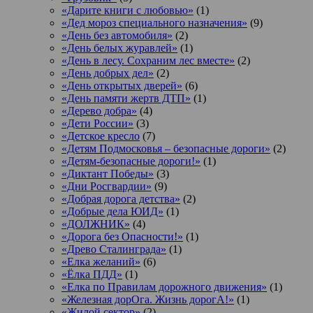
«Дарите книги с любовью»
(1)
«Дед мороз специального назначения»
(9)
«День без автомобиля»
(2)
«День белых журавлей»
(1)
«День в лесу. Сохраним лес вместе»
(2)
«День добрых дел»
(2)
«День открытых дверей»
(6)
«День памяти жертв ДТП»
(1)
«Дерево добра»
(4)
«Дети России»
(3)
«Детское кресло
(7)
«Детям Подмосковья – безопасные дороги»
(2)
«Детям-безопасные дороги!»
(1)
«Диктант Победы»
(3)
«Дни Росгвардии»
(9)
«Добрая дорога детства»
(2)
«Добрые дела ЮИД»
(1)
«ДОЛЖНИК»
(4)
«Дорога без Опасности!»
(1)
«Древо Сталинграда»
(1)
«Елка желаний»
(6)
«Ёлка ПДД»
(1)
«Елка по Правилам дорожного движения»
(1)
«Железная дорОга. Жизнь дорогА!»
(1)
«Жилой сектор»
(2)