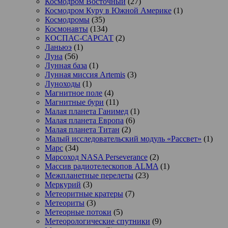
Космодром Восточный
(27)
Космодром Куру в Южной Америке
(1)
Космодромы
(35)
Космонавты
(134)
КОСПАС-САРСАТ
(2)
Ланьюэ
(1)
Луна
(56)
Лунная база
(1)
Лунная миссия Artemis
(3)
Луноходы
(1)
Магнитное поле
(4)
Магнитные бури
(11)
Малая планета Ганимед
(1)
Малая планета Европа
(6)
Малая планета Титан
(2)
Малый исследовательский модуль «Рассвет»
(1)
Марс
(34)
Марсоход NASA Perseverance
(2)
Массив радиотелескопов ALMA
(1)
Межпланетные перелеты
(23)
Меркурий
(3)
Метеоритные кратеры
(7)
Метеориты
(3)
Метеорные потоки
(5)
Метеорологические спутники
(9)