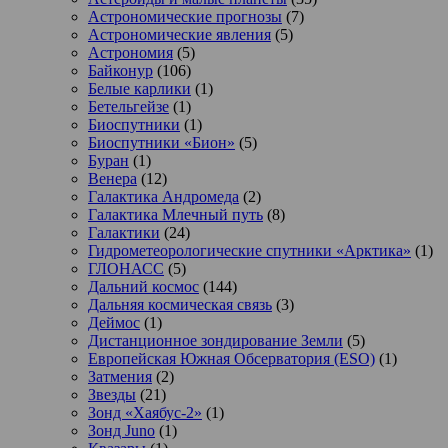
Астрономические прогнозы
(7)
Астрономические явления
(5)
Астрономия
(5)
Байконур
(106)
Белые карлики
(1)
Бетельгейзе
(1)
Биоспутники
(1)
Биоспутники «Бион»
(5)
Буран
(1)
Венера
(12)
Галактика Андромеда
(2)
Галактика Млечный путь
(8)
Галактики
(24)
Гидрометеорологические спутники «Арктика»
(1)
ГЛОНАСС
(5)
Дальний космос
(144)
Дальняя космическая связь
(3)
Деймос
(1)
Дистанционное зондирование Земли
(5)
Европейская Южная Обсерватория (ESO)
(1)
Затмения
(2)
Звезды
(21)
Зонд «Хаябус-2»
(1)
Зонд Juno
(1)