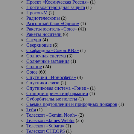
Проект «Космическая Россия»
(1)
Противоастероидная защита
(1)
Протон-М
(2)
Радиотелескопы
(2)
Разгонный блок «Орион»
(1)
Ракета-носитель «Союз»
(41)
Ракеты-носители
(6)
Сатурн
(4)
Сверхновые
(6)
Скафандры «Сокол-КВ2»
(1)
Солнечная система
(3)
Солнечные затмения
(1)
Солнце
(24)
Союз
(60)
Спутники «Ионосфера»
(4)
Спутники связи
(2)
Спутниковая система «Гонец»
(1)
Станции приема информации
(1)
Суборбитальные полеты
(1)
Съемка подтоплений и природных пожаров
(1)
Тейя
(1)
Телескоп «Gemini North»
(2)
Телескоп «James Webb»
(25)
Телескоп «Subaru»
(1)
Телескоп CHEOPS
(1)