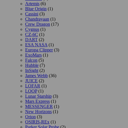
Artemis
(6)
Blue Origin
(1)
Cassini
(3)
Chandrayaan
(1)
Crew Dragon
(17)
Cygnus
(1)
CZ-6C
(1)
DART
(2)
ESA NASA
(1)
Europa Clipper
(3)
ExoMars
(1)
Falcon
(5)
Hubble
(7)
InSight
(2)
James Webb
(36)
JUICE
(2)
LOFAR
(1)
LOOP
(1)
Lunar Starship
(3)
Mars Express
(1)
MESSENGER
(1)
New Horizons
(1)
Orion
(3)
OSIRIS-REx
(1)
Parker Solar Probe
(2)