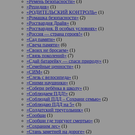
«Ремень безопасности»
(3)
«Рецидив»
(1)
«РОДИТЕЛЬСКИЙ КОНТРОЛЬ»
(1)
«Ромашка безопасности»
(2)
«Росгвардия Драйв»
(3)
«Росгвардия. В особых условиях»
(1)
«Россия — страна героев!»
(1)
«Сад памяти»
(1)
«Свеча памяти»
(6)
«Своих не бросаем»
(1)
«Связь поколений»
(7)
«Сдай батарейку — спаси природу»
(1)
«Семейные ценности»
(1)
«СИМ»
(2)
«Слезь с велосипеда»
(1)
«Сними наушники»
(1)
«Собери ребёнка в школу»
(1)
«Соблюдаем ПДД!»
(2)
«Соблюдай ПДД – Сохрани семью»
(2)
«Соблюдаю ПДД на 5»
(3)
«Солдатский треугольник»
(1)
«Сообщи
(1)
«Сообщи где торгуют смертью»
(3)
«Сохраним лес»
(1)
«Стань заметней на дороге»
(2)