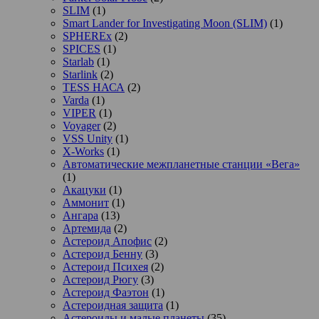
SLIM
(1)
Smart Lander for Investigating Moon (SLIM)
(1)
SPHEREx
(2)
SPICES
(1)
Starlab
(1)
Starlink
(2)
TESS НАСА
(2)
Varda
(1)
VIPER
(1)
Voyager
(2)
VSS Unity
(1)
X-Works
(1)
Автоматические межпланетные станции «Вега»
(1)
Акацуки
(1)
Аммонит
(1)
Ангара
(13)
Артемида
(2)
Астероид Апофис
(2)
Астероид Бенну
(3)
Астероид Психея
(2)
Астероид Рюгу
(3)
Астероид Фаэтон
(1)
Астероидная защита
(1)
Астероиды и малые планеты
(35)