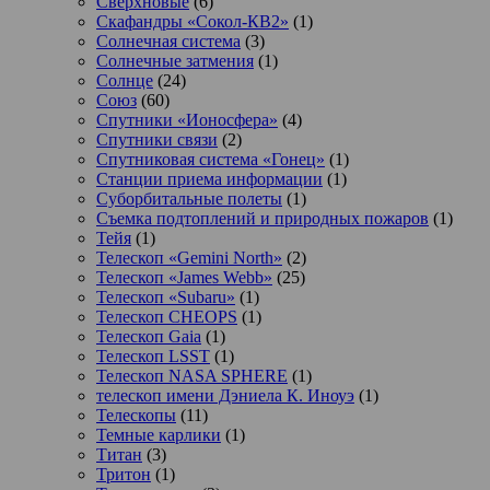
Сверхновые
(6)
Скафандры «Сокол-КВ2»
(1)
Солнечная система
(3)
Солнечные затмения
(1)
Солнце
(24)
Союз
(60)
Спутники «Ионосфера»
(4)
Спутники связи
(2)
Спутниковая система «Гонец»
(1)
Станции приема информации
(1)
Суборбитальные полеты
(1)
Съемка подтоплений и природных пожаров
(1)
Тейя
(1)
Телескоп «Gemini North»
(2)
Телескоп «James Webb»
(25)
Телескоп «Subaru»
(1)
Телескоп CHEOPS
(1)
Телескоп Gaia
(1)
Телескоп LSST
(1)
Телескоп NASA SPHERE
(1)
телескоп имени Дэниела К. Иноуэ
(1)
Телескопы
(11)
Темные карлики
(1)
Титан
(3)
Тритон
(1)