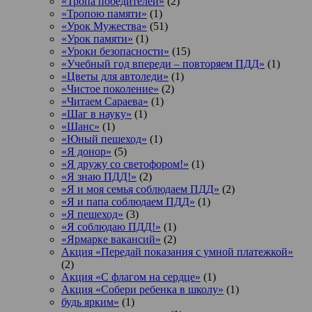
«Тропа победителей»
(2)
«Тропою памяти»
(1)
«Урок Мужества»
(51)
«Урок памяти»
(1)
«Уроки безопасности»
(15)
«Учебный год впереди – повторяем ПДД»
(1)
«Цветы для автоледи»
(1)
«Чистое поколение»
(2)
«Читаем Сараева»
(1)
«Шаг в науку»
(1)
«Шанс»
(1)
«Юный пешеход»
(1)
«Я донор»
(5)
«Я дружу со светофором!»
(1)
«Я знаю ПДД!»
(2)
«Я и моя семья соблюдаем ПДД»
(2)
«Я и папа соблюдаем ПДД»
(1)
«Я пешеход»
(3)
«Я соблюдаю ПДД!»
(1)
«Ярмарке вакансий»
(2)
Акция «Передай показания с умной платежкой»
(2)
Акция «С флагом на сердце»
(1)
Акция «Собери ребенка в школу»
(1)
будь ярким»
(1)