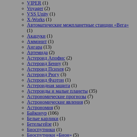
VIPER
(1)
Voyager
(2)
VSS Unity
(1)
X-Works
(1)
Автоматические межпланетные станции «Вега»
(1)
Акацуки
(1)
Аммонит
(1)
Ангара
(13)
Артемида
(2)
Астероид Апофис
(2)
Астероид Бенну
(3)
Астероид Психея
(2)
Астероид Рюгу
(3)
Астероид Фаэтон
(1)
Астероидная защита
(1)
Астероиды и малые планеты
(35)
Астрономические прогнозы
(7)
Астрономические явления
(5)
Астрономия
(5)
Байконур
(106)
Белые карлики
(1)
Бетельгейзе
(1)
Биоспутники
(1)
Биоспутники «Бион»
(5)