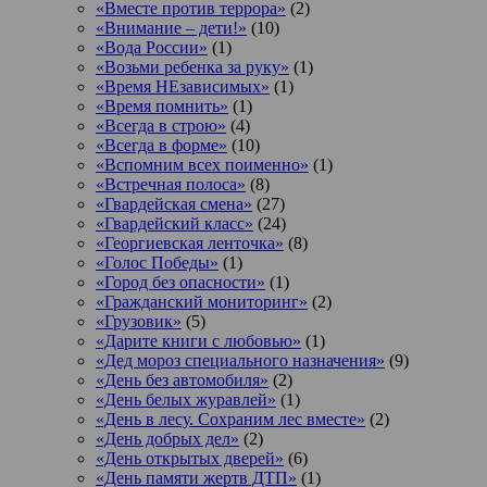
«Вместе против террора»
(2)
«Внимание – дети!»
(10)
«Вода России»
(1)
«Возьми ребенка за руку»
(1)
«Время НЕзависимых»
(1)
«Время помнить»
(1)
«Всегда в строю»
(4)
«Всегда в форме»
(10)
«Вспомним всех поименно»
(1)
«Встречная полоса»
(8)
«Гвардейская смена»
(27)
«Гвардейский класс»
(24)
«Георгиевская ленточка»
(8)
«Голос Победы»
(1)
«Город без опасности»
(1)
«Гражданский мониторинг»
(2)
«Грузовик»
(5)
«Дарите книги с любовью»
(1)
«Дед мороз специального назначения»
(9)
«День без автомобиля»
(2)
«День белых журавлей»
(1)
«День в лесу. Сохраним лес вместе»
(2)
«День добрых дел»
(2)
«День открытых дверей»
(6)
«День памяти жертв ДТП»
(1)