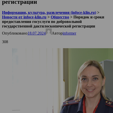
регистрации
Информация, культура, развлечения (infoce-klin.ru)
>
Новости от infoce-klin.ru
>
Общество
>
Порядок и сроки
предоставления госуслуги по добровольной
государственной дактилоскопической регистрации
Опубликовано
18.07.2024
Автор
informer
308