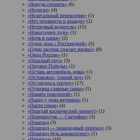
«Некуда спешить»
(6)
«Нелегал»
(4)
«Нелегальный перевозчик»
(1)
«Нет ненависти и вражде»
(2)
«Нетрезвый водитель»
(15)
«Новогоднее чудо»
(1)
«Ночь в парке»
(2)
«Один день с Росгвардией»
(5)
«Один щелчок спасает жизнь!»
(8)
«Окна России»
(1)
«Опасный груз»
(3)
«Оружие Победы»
(1)
«Оставь автомобиль дома»
(1)
«Осторожно, тонкий лед»
(2)
«От сердца к сердцу»
(17)
«Отчизны славные сыны»
(1)
«Память поколений»
(1)
«Парад у дома ветерана»
(1)
«Парта героя»
(4)
«Передай космический привет!»
(1)
«Перекресток — Светофор»
(3)
«Пешеход
(3)
«Пешеход — пешеходный переход»
(3)
«Пешеход будь внимателен!»
(1)
«Пешеход»
(10)