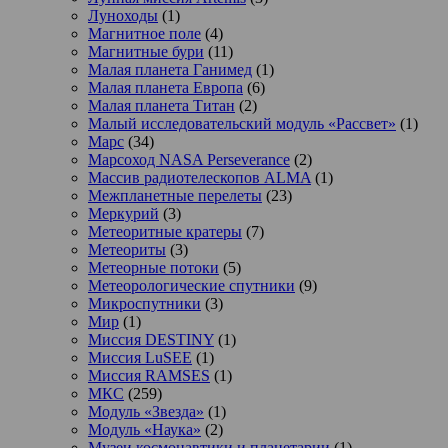
Луноходы
(1)
Магнитное поле
(4)
Магнитные бури
(11)
Малая планета Ганимед
(1)
Малая планета Европа
(6)
Малая планета Титан
(2)
Малый исследовательский модуль «Рассвет»
(1)
Марс
(34)
Марсоход NASA Perseverance
(2)
Массив радиотелескопов ALMA
(1)
Межпланетные перелеты
(23)
Меркурий
(3)
Метеоритные кратеры
(7)
Метеориты
(3)
Метеорные потоки
(5)
Метеорологические спутники
(9)
Микроспутники
(3)
Мир
(1)
Миссия DESTINY
(1)
Миссия LuSEE
(1)
Миссия RAMSES
(1)
МКС
(259)
Модуль «Звезда»
(1)
Модуль «Наука»
(2)
Музеи космонавтики и планетарии
(1)