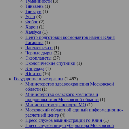
Туманнности
(3)
Тяньвэнь
(1)
Тяньгун
(1)
Уран
(3)
Фобос
(2)
Харон
(1)
Хаябуса
(1)
Центр подготовки космонавтов имени Юрия
Гагарина
(1)
Чанчжэн-6-си
(1)
Черные дыры
(32)
Экзопланеты
(37)
Экологические спутники
(1)
Энцелада
(1)
Юпитер
(16)
Государственные органы
(1 487)
Министерство здравоохранения Московской
области
(1)
Министерство сельского хозяйства и
продовольствия Московской области
(1)
Министерство транспорта МО
(1)
Московский областной единый информационно-
расчетный центр
(4)
Пресс-служба администрации го Клин
(1)
Пресс-служба вице-губернатора Московской