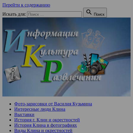
Перейти к содержанию

Искать для:
Поиск
Фото-зарисовки от Василия Кузьмина
Интересные люди Клина
Выставки
История г. Клин и окрестностей
История Клина в фотографиях
Виды Клина и окрестностей