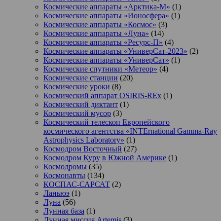
Космические аппараты «Арктика-М»
(1)
Космические аппараты «Ионосфера»
(1)
Космические аппараты «Космос»
(3)
Космические аппараты «Луна»
(14)
Космические аппараты «Ресурс-П»
(4)
Космические аппараты «УниверСат-2023»
(2)
Космические аппараты «УниверСат»
(1)
Космические спутники «Метеор»
(4)
Космические станции
(20)
Космические уроки
(8)
Космический аппарат OSIRIS-REx
(1)
Космический диктант
(1)
Космический мусор
(3)
Космический телескоп Европейского
космического агентства «INTErnational Gamma-Ray
Astrophysics Laboratory»
(1)
Космодром Восточный
(27)
Космодром Куру в Южной Америке
(1)
Космодромы
(35)
Космонавты
(134)
КОСПАС-САРСАТ
(2)
Ланьюэ
(1)
Луна
(56)
Лунная база
(1)
Лунная миссия Artemis
(3)