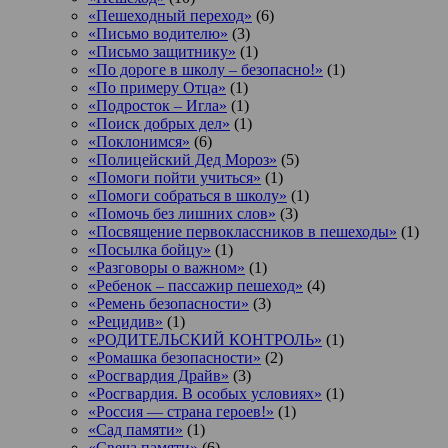
«Пешеходный переход»
(6)
«Письмо водителю»
(3)
«Письмо защитнику»
(1)
«По дороге в школу – безопасно!»
(1)
«По примеру Отца»
(1)
«Подросток ‒ Игла»
(1)
«Поиск добрых дел»
(1)
«Поклонимся»
(6)
«Полицейский Дед Мороз»
(5)
«Помоги пойти учиться»
(1)
«Помоги собраться в школу»
(1)
«Помочь без лишних слов»
(3)
«Посвящение первоклассников в пешеходы»
(1)
«Посылка бойцу»
(1)
«Разговоры о важном»
(1)
«Ребенок – пассажир пешеход»
(4)
«Ремень безопасности»
(3)
«Рецидив»
(1)
«РОДИТЕЛЬСКИЙ КОНТРОЛЬ»
(1)
«Ромашка безопасности»
(2)
«Росгвардия Драйв»
(3)
«Росгвардия. В особых условиях»
(1)
«Россия — страна героев!»
(1)
«Сад памяти»
(1)
«Свеча памяти»
(6)