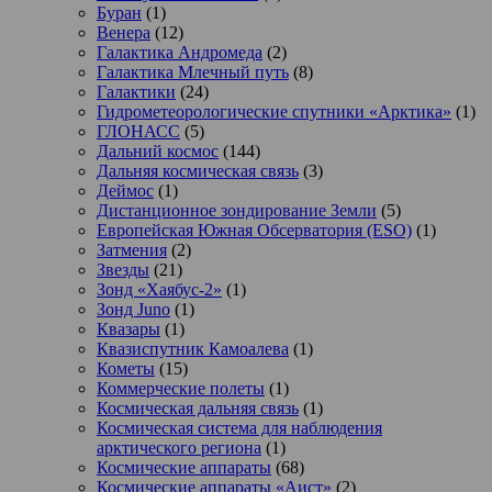
Буран
(1)
Венера
(12)
Галактика Андромеда
(2)
Галактика Млечный путь
(8)
Галактики
(24)
Гидрометеорологические спутники «Арктика»
(1)
ГЛОНАСС
(5)
Дальний космос
(144)
Дальняя космическая связь
(3)
Деймос
(1)
Дистанционное зондирование Земли
(5)
Европейская Южная Обсерватория (ESO)
(1)
Затмения
(2)
Звезды
(21)
Зонд «Хаябус-2»
(1)
Зонд Juno
(1)
Квазары
(1)
Квазиспутник Камоалева
(1)
Кометы
(15)
Коммерческие полеты
(1)
Космическая дальняя связь
(1)
Космическая система для наблюдения
арктического региона
(1)
Космические аппараты
(68)
Космические аппараты «Аист»
(2)