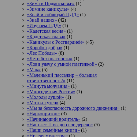
«Зима в Подмосковье»
(1)
«Зимние каникулы»
(4)
«Знай и соблюдай ПДД»
(1)
«Знай наших»
(42)
«Изучаем ПДД»
(1)
«Кадетская весна»
(1)
«Кадетская слава»
(1)
«Каникулы с Росгвардией»
(45)
«Коробка добра»
(1)
«Лес Победы»
(8)
«Лето без опасности»
(1)
«Лови удачу с умной платежкой»
(2)
«Мак»
(5)
«Маленький пассажир – большая
ответственность!»
(11)
«Минута молчания»
(1)
«Многодетная Россия»
(1)
«Молоды душой»
(1)
«Мото-скутер»
(4)
«Мы за безопасность дорожного движения»
(1)
«Наркопритон»
(3)
«Начинающий водитель»
(2)
«Наш лес. Посади свое дерево»
(5)
«Наши семейные книги»
(1)
«Неделя мужества»
(1)