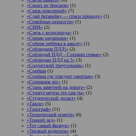
«Своих не бросаем»
(1)
«Связь поколений»
(7)
«Сдай батарейку — спаси природу»
(1)
«Семейные ценности»
(1)
«СИМ»
(2)
«Слезь с велосипеда»
(1)
«Сними наушники»
(1)
«Собери ребёнка в школу»
(1)
«Соблюдаем ПДД!»
(2)
«Соблюдай ПДД – Сохрани семью»
(2)
«Соблюдаю ПДД на 5»
(3)
«Солдатский треугольник»
(1)
«Сообщи
(1)
«Сообщи где торгуют смертью»
(3)
«Сохраним лес»
(1)
«Стань заметней на дороге»
(2)
«Стимул мечты это сам ты»
(1)
«Студенческий десант»
(4)
«Такси»
(5)
«Тахограф»
(11)
«Технический осмотр»
(6)
«Тонкий лед»
(1)
«Тот самый физрук»
(1)
«Трезвый водитель»
(4)