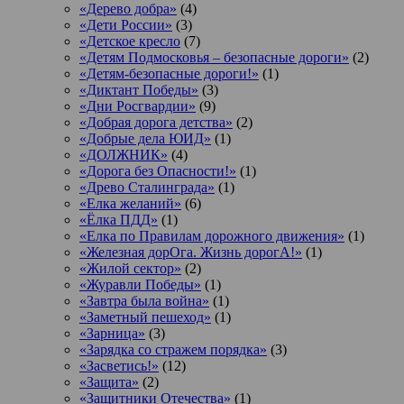
«Дерево добра»
(4)
«Дети России»
(3)
«Детское кресло
(7)
«Детям Подмосковья – безопасные дороги»
(2)
«Детям-безопасные дороги!»
(1)
«Диктант Победы»
(3)
«Дни Росгвардии»
(9)
«Добрая дорога детства»
(2)
«Добрые дела ЮИД»
(1)
«ДОЛЖНИК»
(4)
«Дорога без Опасности!»
(1)
«Древо Сталинграда»
(1)
«Елка желаний»
(6)
«Ёлка ПДД»
(1)
«Елка по Правилам дорожного движения»
(1)
«Железная дорОга. Жизнь дорогА!»
(1)
«Жилой сектор»
(2)
«Журавли Победы»
(1)
«Завтра была война»
(1)
«Заметный пешеход»
(1)
«Зарница»
(3)
«Зарядка со стражем порядка»
(3)
«Засветись!»
(12)
«Защита»
(2)
«Защитники Отечества»
(1)