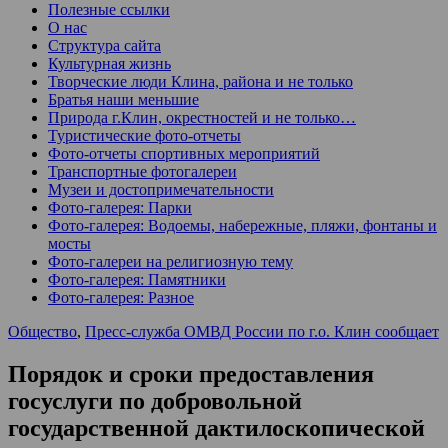
Полезные ссылки
О нас
Структура сайта
Культурная жизнь
Творческие люди Клина, района и не только
Братья наши меньшие
Природа г.Клин, окрестностей и не только…
Туристические фото-отчеты
Фото-отчеты спортивных мероприятий
Транспортные фотогалереи
Музеи и достопримечательности
Фото-галерея: Парки
Фото-галерея: Водоемы, набережные, пляжи, фонтаны и
мосты
Фото-галереи на религиозную тему
Фото-галерея: Памятники
Фото-галерея: Разное
Общество
,
Пресс-служба ОМВД России по г.о. Клин сообщает
Порядок и сроки предоставления
госуслуги по добровольной
государственной дактилоскопической