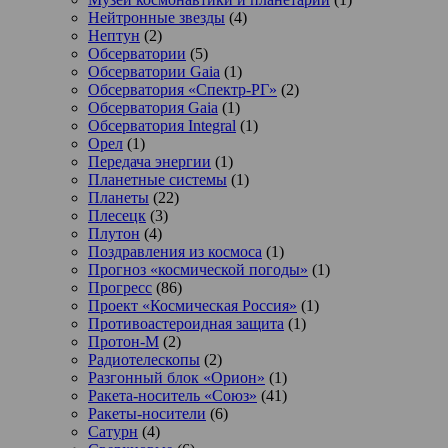
Нейтронные звезды
(4)
Нептун
(2)
Обсерватории
(5)
Обсерватории Gaia
(1)
Обсерватория «Спектр-РГ»
(2)
Обсерватория Gaia
(1)
Обсерватория Integral
(1)
Орел
(1)
Передача энергии
(1)
Планетные системы
(1)
Планеты
(22)
Плесецк
(3)
Плутон
(4)
Поздравления из космоса
(1)
Прогноз «космической погоды»
(1)
Прогресс
(86)
Проект «Космическая Россия»
(1)
Противоастероидная защита
(1)
Протон-М
(2)
Радиотелескопы
(2)
Разгонный блок «Орион»
(1)
Ракета-носитель «Союз»
(41)
Ракеты-носители
(6)
Сатурн
(4)