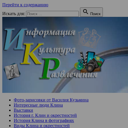
Перейти к содержанию

Искать для:
Поиск
Фото-зарисовки от Василия Кузьмина
Интересные люди Клина
Выставки
История г. Клин и окрестностей
История Клина в фотографиях
Виды Клина и окрестностей