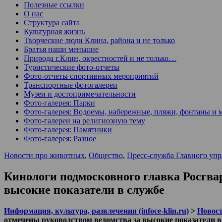
Полезные ссылки
О нас
Структура сайта
Культурная жизнь
Творческие люди Клина, района и не только
Братья наши меньшие
Природа г.Клин, окрестностей и не только…
Туристические фото-отчеты
Фото-отчеты спортивных мероприятий
Транспортные фотогалереи
Музеи и достопримечательности
Фото-галерея: Парки
Фото-галерея: Водоемы, набережные, пляжи, фонтаны и 
Фото-галереи на религиозную тему
Фото-галерея: Памятники
Фото-галерея: Разное
Новости про животных
,
Общество
,
Пресс-служба Главного упр
Кинологи подмосковного главка Росгва
высокие показатели в службе
Информация, культура, развлечения (infoce-klin.ru)
>
Новости
отмечены руководством ведомства за высокие показатели в