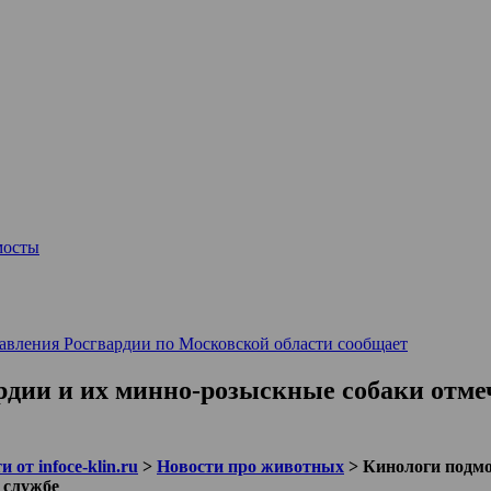
мосты
авления Росгвардии по Московской области сообщает
рдии и их минно-розыскные собаки отме
 от infoce-klin.ru
>
Новости про животных
>
Кинологи подмо
 службе