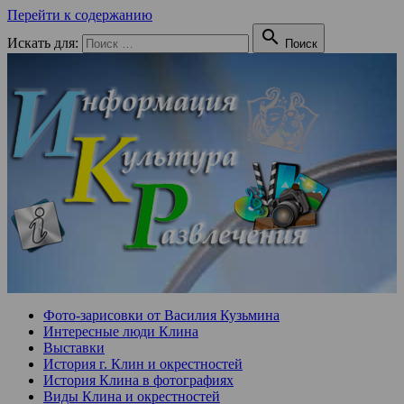
Перейти к содержанию

Искать для:
Поиск
Фото-зарисовки от Василия Кузьмина
Интересные люди Клина
Выставки
История г. Клин и окрестностей
История Клина в фотографиях
Виды Клина и окрестностей