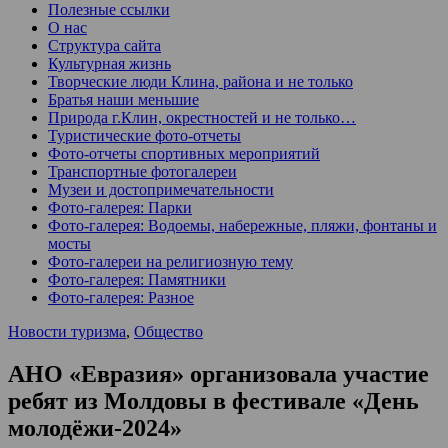
Полезные ссылки
О нас
Структура сайта
Культурная жизнь
Творческие люди Клина, района и не только
Братья наши меньшие
Природа г.Клин, окрестностей и не только…
Туристические фото-отчеты
Фото-отчеты спортивных мероприятий
Транспортные фотогалереи
Музеи и достопримечательности
Фото-галерея: Парки
Фото-галерея: Водоемы, набережные, пляжи, фонтаны и
мосты
Фото-галереи на религиозную тему
Фото-галерея: Памятники
Фото-галерея: Разное
Новости туризма
,
Общество
АНО «Евразия» организовала участие
ребят из Молдовы в фестивале «День
молодёжи-2024»