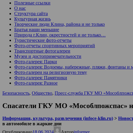
Полезные ссылки
О нас
Структура сайта
Культурная жизнь
Творческие люди Клина, района и не только
Братья наши меньшие
Природа г.Клин, окрестностей и не только…
Туристические фото-отчеты
Фото-отчеты спортивных мероприятий
Транспортные фотогалереи
Музеи и достопримечательности
Фото-галерея: Парки
Фото-галерея: Водоемы, набережные, пляжи, фонтаны и 
Фото-галереи на религиозную тему
Фото-галерея: Памятники
Фото-галерея: Разное
Безопасность
,
Общество
,
Пресс-служба ГКУ МО «Мособлпожс
Спасатели ГКУ МО «Мособлпожспас» нап
Информация, культура, развлечения (infoce-klin.ru)
>
Новости
в автомобиле в жаркие дни
Опубликовано
18.06.2024
Автор
informer