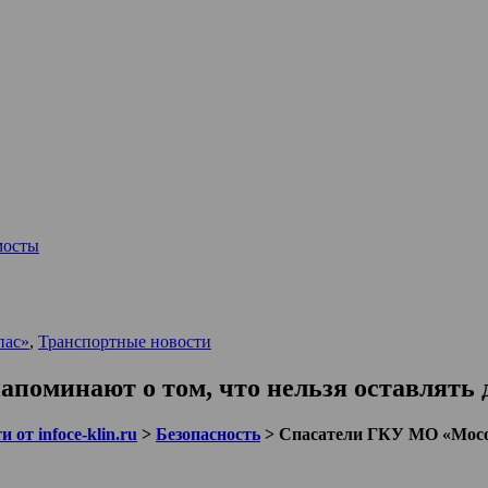
мосты
пас»
,
Транспортные новости
оминают о том, что нельзя оставлять д
 от infoce-klin.ru
>
Безопасность
>
Спасатели ГКУ МО «Мособ