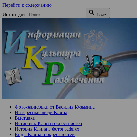
Перейти к содержанию

Искать для:
Поиск
Фото-зарисовки от Василия Кузьмина
Интересные люди Клина
Выставки
История г. Клин и окрестностей
История Клина в фотографиях
Виды Клина и окрестностей