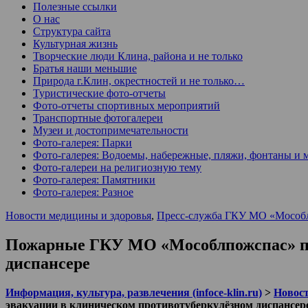
Полезные ссылки
О нас
Структура сайта
Культурная жизнь
Творческие люди Клина, района и не только
Братья наши меньшие
Природа г.Клин, окрестностей и не только…
Туристические фото-отчеты
Фото-отчеты спортивных мероприятий
Транспортные фотогалереи
Музеи и достопримечательности
Фото-галерея: Парки
Фото-галерея: Водоемы, набережные, пляжи, фонтаны и 
Фото-галереи на религиозную тему
Фото-галерея: Памятники
Фото-галерея: Разное
Новости медицины и здоровья
,
Пресс-служба ГКУ МО «Мособ
Пожарные ГКУ МО «Мособлпожспас» про
диспансере
Информация, культура, развлечения (infoce-klin.ru)
>
Новости
эвакуации в клиническом противотуберкулёзном диспансер