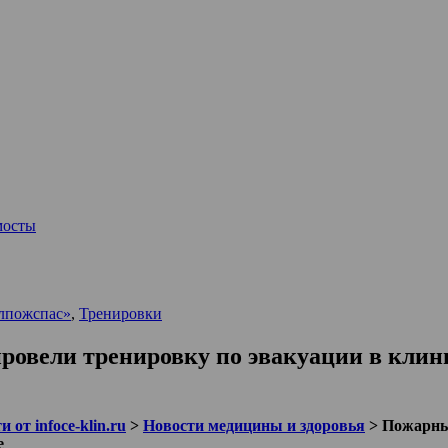
мосты
лпожспас»
,
Тренировки
вели тренировку по эвакуации в клин
 от infoce-klin.ru
>
Новости медицины и здоровья
>
Пожарны
е