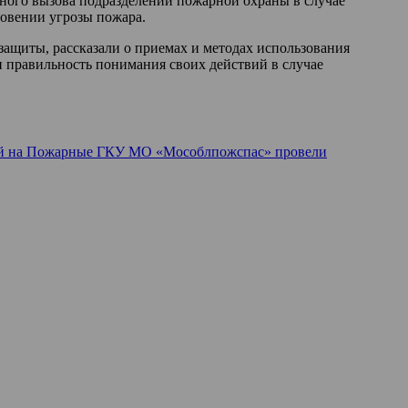
ного вызова подразделений пожарной охраны в случае
новении угрозы пожара.
ащиты, рассказали о приемах и методах использования
 правильность понимания своих действий в случае
й
на Пожарные ГКУ МО «Мособлпожспас» провели