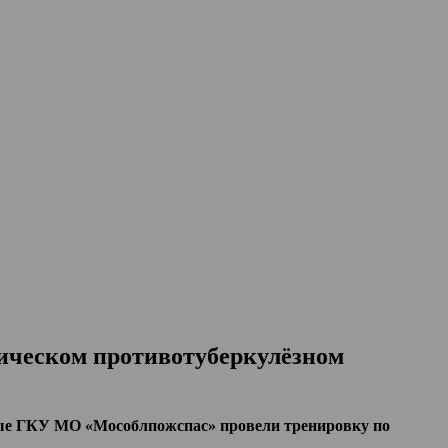
ическом противотуберкулёзном
е ГКУ МО «Мособлпожспас» провели тренировку по