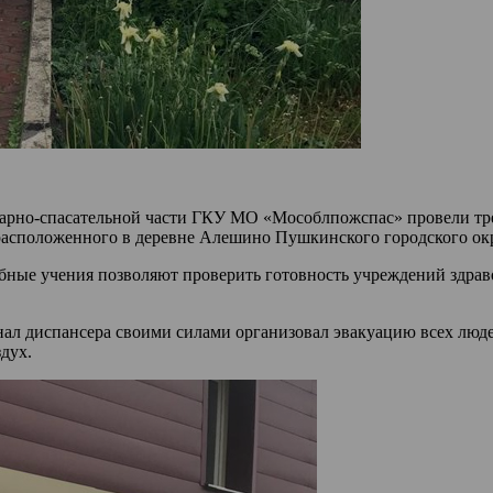
ожарно-спасательной части ГКУ МО «Мособлпожспас» провели т
 расположенного в деревне Алешино Пушкинского городского ок
бные учения позволяют проверить готовность учреждений здрав
нал диспансера своими силами организовал эвакуацию всех люд
дух.