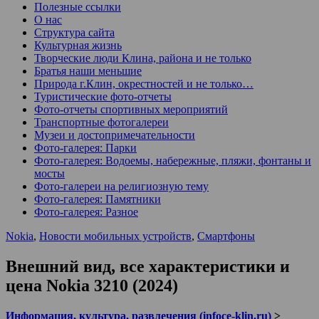
Полезные ссылки
О нас
Структура сайта
Культурная жизнь
Творческие люди Клина, района и не только
Братья наши меньшие
Природа г.Клин, окрестностей и не только…
Туристические фото-отчеты
Фото-отчеты спортивных мероприятий
Транспортные фотогалереи
Музеи и достопримечательности
Фото-галерея: Парки
Фото-галерея: Водоемы, набережные, пляжи, фонтаны и
мосты
Фото-галереи на религиозную тему
Фото-галерея: Памятники
Фото-галерея: Разное
Nokia
,
Новости мобильных устройств
,
Смартфоны
Внешний вид, все характеристики и
цена Nokia 3210 (2024)
Информация, культура, развлечения (infoce-klin.ru)
>