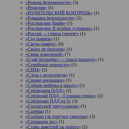
«Ремень безопасности»
(3)
«Рецидив»
(1)
«РОДИТЕЛЬСКИЙ КОНТРОЛЬ»
(1)
«Ромашка безопасности»
(2)
«Росгвардия Драйв»
(3)
«Росгвардия. В особых условиях»
(1)
«Россия — страна героев!»
(1)
«Сад памяти»
(1)
«Свеча памяти»
(6)
«Своих не бросаем»
(1)
«Связь поколений»
(7)
«Сдай батарейку — спаси природу»
(1)
«Семейные ценности»
(1)
«СИМ»
(2)
«Слезь с велосипеда»
(1)
«Сними наушники»
(1)
«Собери ребёнка в школу»
(1)
«Соблюдаем ПДД!»
(2)
«Соблюдай ПДД – Сохрани семью»
(2)
«Соблюдаю ПДД на 5»
(3)
«Солдатский треугольник»
(1)
«Сообщи
(1)
«Сообщи где торгуют смертью»
(3)
«Сохраним лес»
(1)
«Стань заметней на дороге»
(2)