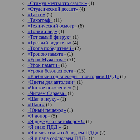
«Стимул мечты это сам ты»
(1)
«Студенческий десант»
(4)
«Такси»
(5)
«Тахограф»
(11)
«Технический осмотр»
(6)
«Тонкий лед»
(1)
«Тот самый физрук»
(1)
«Трезвый водитель»
(4)
«Тропа победителей»
(2)
«Тропою памяти»
(1)
«Урок Мужества»
(51)
«Урок памяти»
(1)
«Уроки безопасности»
(15)
«Учебный год впереди – повторяем ПДД»
(1)
«Цветы для автоледи»
(1)
«Чистое поколение»
(2)
«Читаем Сараева»
(1)
«Шаг в науку»
(1)
«Шанс»
(1)
«Юный пешеход»
(1)
«Я донор»
(5)
«Я дружу со светофором!»
(1)
«Я знаю ПДД!»
(2)
«Я и моя семья соблюдаем ПДД»
(2)
«Я и папа соблюдаем ПДД»
(1)