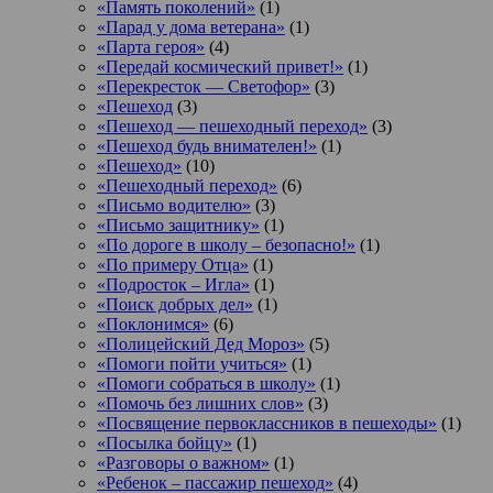
«Память поколений»
(1)
«Парад у дома ветерана»
(1)
«Парта героя»
(4)
«Передай космический привет!»
(1)
«Перекресток — Светофор»
(3)
«Пешеход
(3)
«Пешеход — пешеходный переход»
(3)
«Пешеход будь внимателен!»
(1)
«Пешеход»
(10)
«Пешеходный переход»
(6)
«Письмо водителю»
(3)
«Письмо защитнику»
(1)
«По дороге в школу – безопасно!»
(1)
«По примеру Отца»
(1)
«Подросток ‒ Игла»
(1)
«Поиск добрых дел»
(1)
«Поклонимся»
(6)
«Полицейский Дед Мороз»
(5)
«Помоги пойти учиться»
(1)
«Помоги собраться в школу»
(1)
«Помочь без лишних слов»
(3)
«Посвящение первоклассников в пешеходы»
(1)
«Посылка бойцу»
(1)
«Разговоры о важном»
(1)
«Ребенок – пассажир пешеход»
(4)