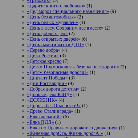
«Грузовик»
(5)
«Дарите книги с любовью»
(1)
«Дед мороз специального назначения»
(9)
«День без автомобиля»
(2)
«День белых журавлей»
(1)
«День в лесу. Сохраним лес вместе»
(2)
«День добрых дел»
(2)
«День открытых дверей»
(6)
«День памяти жертв ДТП»
(1)
«Дерево добра»
(4)
«Дети России»
(3)
«Детское кресло
(7)
«Детям Подмосковья – безопасные дороги»
(2)
«Детям-безопасные дороги!»
(1)
«Диктант Победы»
(3)
«Дни Росгвардии»
(9)
«Добрая дорога детства»
(2)
«Добрые дела ЮИД»
(1)
«ДОЛЖНИК»
(4)
«Дорога без Опасности!»
(1)
«Древо Сталинграда»
(1)
«Елка желаний»
(6)
«Ёлка ПДД»
(1)
«Елка по Правилам дорожного движения»
(1)
«Железная дорОга. Жизнь дорогА!»
(1)