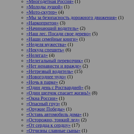
«Многодетная Россия»
(1)
«Молоды душой»
(1)
«Мото-скутер»
(4)
«Мы за безопасность дорожного движения»
(1)
«Наркопритон»
(3)
«Начинающий водитель»
(2)
«Наш лес. Посади свое дерево»
(5)
«Наши семейные книги»
(1)
«Неделя мужества»
(1)
«Некуда спешить»
(6)
«Нелегал»
(4)
«Нелегальный перевозчик»
(1)
«Нет ненависти и вражде»
(2)
«Нетрезвый водитель»
(15)
«Новогоднее чудо»
(1)
«Ночь в парке»
(2)
«Один день с Росгвардией»
(5)
«Один щелчок спасает жизнь!»
(8)
«Окна России»
(1)
«Опасный груз»
(3)
«Оружие Победы»
(1)
«Оставь автомобиль дома»
(1)
«Осторожно, тонкий лед»
(2)
«От сердца к сердцу»
(17)
«Отчизны славные сыны»
(1)