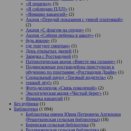
«Я пешеход»
(3)
«Я соблюдаю ПДД!»
(1)
«Ярмарке вакансий»
(2)
Акция «Передай показания с умной платежкой»
(2)
Акция «С флагом на сердце»
(1)
Акция «Собери ребенка в школу»
(1)
будь ярким»
(1)
где торгуют смертью»
(1)
День открытых дверей
(1)
Зарядка с Росгвардией
(1)
Патриотическая акция «Вместе мы сильнее»
(1)
Подмосковные росгвардейцы приступили к
обучению по программе «Росгвардия Драйв»
(1)
Социальный раунд «Трезвый водитель»
(2)
тонкий лёд!»
(1)
Фото-челлендж «Связь поколений»
(2)
Экологическая акция «Чистый берег»
(1)
Ярмарка вакансий
(1)
Без рубрики
(1)
Библиотеки
(1 094)
Библиотека имени Юрия Петровича Артюхина
(Решоткинская сельская библиотека)
(18)
Биревская сельская библиотека
(3)
Воздвиженская сельская библиотека
(4)