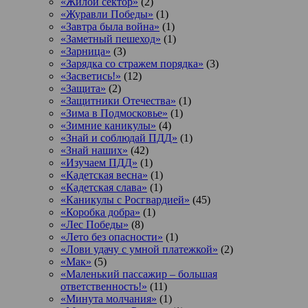
«Жилой сектор»
(2)
«Журавли Победы»
(1)
«Завтра была война»
(1)
«Заметный пешеход»
(1)
«Зарница»
(3)
«Зарядка со стражем порядка»
(3)
«Засветись!»
(12)
«Защита»
(2)
«Защитники Отечества»
(1)
«Зима в Подмосковье»
(1)
«Зимние каникулы»
(4)
«Знай и соблюдай ПДД»
(1)
«Знай наших»
(42)
«Изучаем ПДД»
(1)
«Кадетская весна»
(1)
«Кадетская слава»
(1)
«Каникулы с Росгвардией»
(45)
«Коробка добра»
(1)
«Лес Победы»
(8)
«Лето без опасности»
(1)
«Лови удачу с умной платежкой»
(2)
«Мак»
(5)
«Маленький пассажир – большая
ответственность!»
(11)
«Минута молчания»
(1)