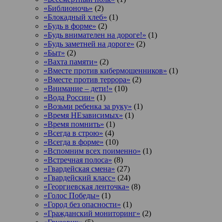
«Библионочь»
(2)
«Блокадный хлеб»
(1)
«Будь в форме»
(2)
«Будь внимателен на дороге!»
(1)
«Будь заметней на дороге»
(2)
«Быт»
(2)
«Вахта памяти»
(2)
«Вместе против кибермошенников»
(1)
«Вместе против террора»
(2)
«Внимание – дети!»
(10)
«Вода России»
(1)
«Возьми ребенка за руку»
(1)
«Время НЕзависимых»
(1)
«Время помнить»
(1)
«Всегда в строю»
(4)
«Всегда в форме»
(10)
«Вспомним всех поименно»
(1)
«Встречная полоса»
(8)
«Гвардейская смена»
(27)
«Гвардейский класс»
(24)
«Георгиевская ленточка»
(8)
«Голос Победы»
(1)
«Город без опасности»
(1)
«Гражданский мониторинг»
(2)