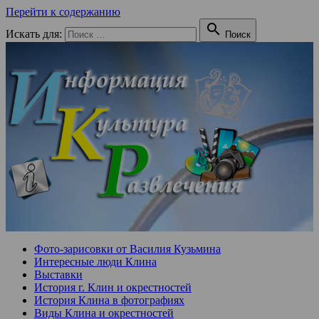
Перейти к содержанию

Искать для:
Поиск
Фото-зарисовки от Василия Кузьмина
Интересные люди Клина
Выставки
История г. Клин и окрестностей
История Клина в фотографиях
Виды Клина и окрестностей