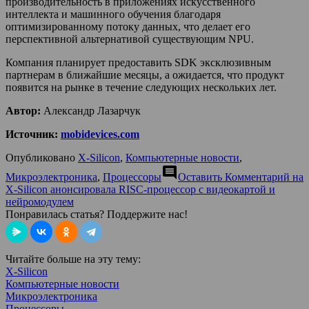
производительность в приложениях искусственного
интеллекта и машинного обучения благодаря
оптимизированному потоку данных, что делает его
перспективной альтернативой существующим NPU.
Компания планирует предоставить SDK эксклюзивным
партнерам в ближайшие месяцы, а ожидается, что продукт
появится на рынке в течение следующих нескольких лет.
Автор:
Александр Лазарчук
Источник:
mobidevices.com
Опубликовано
X-Silicon
,
Компьютерные новости
,
comment
Микроэлектроника
,
Процессоры
Оставить Комментарий
на
X-Silicon анонсировала RISC-процессор с видеокартой и
нейромодулем
Понравилась статья? Поддержите нас!
Читайте больше на эту тему:
X-Silicon
Компьютерные новости
Микроэлектроника
Процессоры