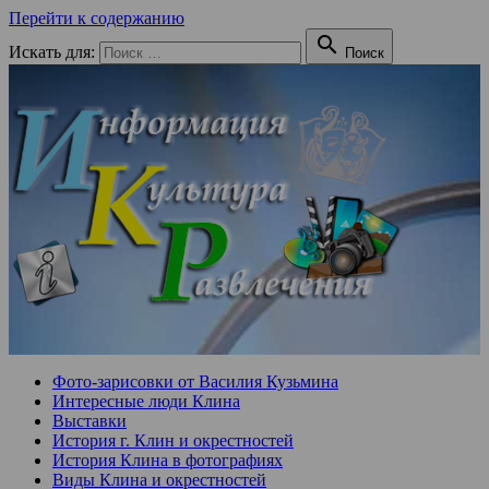
Перейти к содержанию

Искать для:
Поиск
Фото-зарисовки от Василия Кузьмина
Интересные люди Клина
Выставки
История г. Клин и окрестностей
История Клина в фотографиях
Виды Клина и окрестностей