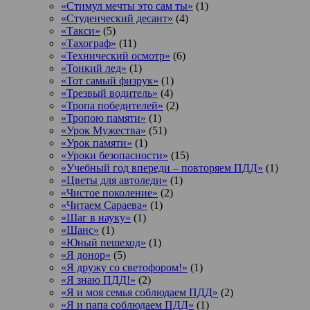
«Стимул мечты это сам ты»
(1)
«Студенческий десант»
(4)
«Такси»
(5)
«Тахограф»
(11)
«Технический осмотр»
(6)
«Тонкий лед»
(1)
«Тот самый физрук»
(1)
«Трезвый водитель»
(4)
«Тропа победителей»
(2)
«Тропою памяти»
(1)
«Урок Мужества»
(51)
«Урок памяти»
(1)
«Уроки безопасности»
(15)
«Учебный год впереди – повторяем ПДД»
(1)
«Цветы для автоледи»
(1)
«Чистое поколение»
(2)
«Читаем Сараева»
(1)
«Шаг в науку»
(1)
«Шанс»
(1)
«Юный пешеход»
(1)
«Я донор»
(5)
«Я дружу со светофором!»
(1)
«Я знаю ПДД!»
(2)
«Я и моя семья соблюдаем ПДД»
(2)
«Я и папа соблюдаем ПДД»
(1)