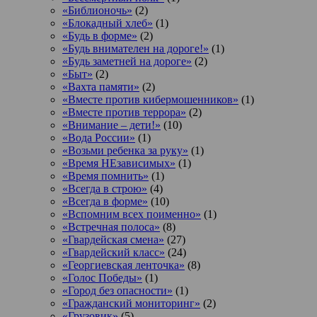
«Библионочь»
(2)
«Блокадный хлеб»
(1)
«Будь в форме»
(2)
«Будь внимателен на дороге!»
(1)
«Будь заметней на дороге»
(2)
«Быт»
(2)
«Вахта памяти»
(2)
«Вместе против кибермошенников»
(1)
«Вместе против террора»
(2)
«Внимание – дети!»
(10)
«Вода России»
(1)
«Возьми ребенка за руку»
(1)
«Время НЕзависимых»
(1)
«Время помнить»
(1)
«Всегда в строю»
(4)
«Всегда в форме»
(10)
«Вспомним всех поименно»
(1)
«Встречная полоса»
(8)
«Гвардейская смена»
(27)
«Гвардейский класс»
(24)
«Георгиевская ленточка»
(8)
«Голос Победы»
(1)
«Город без опасности»
(1)
«Гражданский мониторинг»
(2)
«Грузовик»
(5)