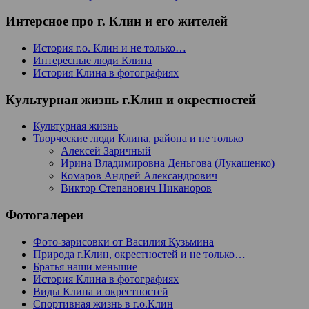
Интерсное про г. Клин и его жителей
История г.о. Клин и не только…
Интересные люди Клина
История Клина в фотографиях
Культурная жизнь г.Клин и окрестностей
Культурная жизнь
Творческие люди Клина, района и не только
Алексей Заричный
Ирина Владимировна Деньгова (Лукашенко)
Комаров Андрей Александрович
Виктор Степанович Никаноров
Фотогалереи
Фото-зарисовки от Василия Кузьмина
Природа г.Клин, окрестностей и не только…
Братья наши меньшие
История Клина в фотографиях
Виды Клина и окрестностей
Спортивная жизнь в г.о.Клин