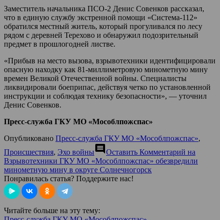
Заместитель начальника ПСО-2 Денис Совенков рассказал,
что в единую службу экстренной помощи «Система-112»
обратился местный житель, который прогуливался по лесу
рядом с деревней Терехово и обнаружил подозрительный
предмет в прошлогодней листве.
«Прибыв на место вызова, взрывотехники идентифицировали
опасную находку как 81-миллиметровую минометную мину
времен Великой Отечественной войны. Специалисты
ликвидировали боеприпас, действуя четко по установленной
инструкции и соблюдая технику безопасности», — уточнил
Денис Совенков.
Пресс-служба ГКУ МО «Мособлпожспас»
Опубликовано
Пресс-служба ГКУ МО «Мособлпожспас»
,
comment
Происшествия
,
Эхо войны
Оставить Комментарий
на
Взрывотехники ГКУ МО «Мособлпожспас» обезвредили
минометную мину в округе Солнечногорск
Понравилась статья? Поддержите нас!
Читайте больше на эту тему:
Пресс-служба ГКУ МО «Мособлпожспас»