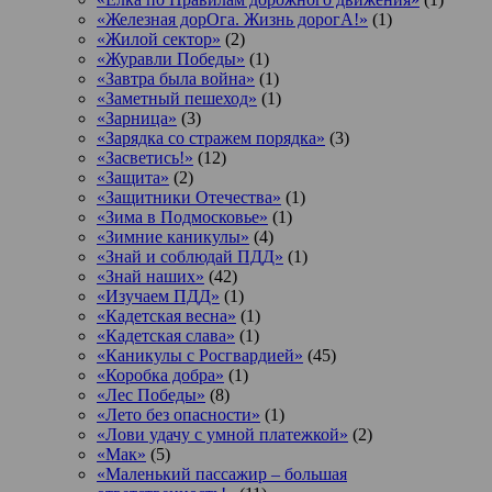
«Железная дорОга. Жизнь дорогА!»
(1)
«Жилой сектор»
(2)
«Журавли Победы»
(1)
«Завтра была война»
(1)
«Заметный пешеход»
(1)
«Зарница»
(3)
«Зарядка со стражем порядка»
(3)
«Засветись!»
(12)
«Защита»
(2)
«Защитники Отечества»
(1)
«Зима в Подмосковье»
(1)
«Зимние каникулы»
(4)
«Знай и соблюдай ПДД»
(1)
«Знай наших»
(42)
«Изучаем ПДД»
(1)
«Кадетская весна»
(1)
«Кадетская слава»
(1)
«Каникулы с Росгвардией»
(45)
«Коробка добра»
(1)
«Лес Победы»
(8)
«Лето без опасности»
(1)
«Лови удачу с умной платежкой»
(2)
«Мак»
(5)
«Маленький пассажир – большая