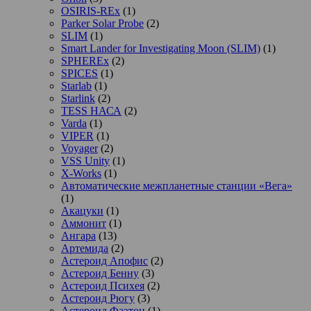
OSIRIS-REx
(1)
Parker Solar Probe
(2)
SLIM
(1)
Smart Lander for Investigating Moon (SLIM)
(1)
SPHEREx
(2)
SPICES
(1)
Starlab
(1)
Starlink
(2)
TESS НАСА
(2)
Varda
(1)
VIPER
(1)
Voyager
(2)
VSS Unity
(1)
X-Works
(1)
Автоматические межпланетные станции «Вега»
(1)
Акацуки
(1)
Аммонит
(1)
Ангара
(13)
Артемида
(2)
Астероид Апофис
(2)
Астероид Бенну
(3)
Астероид Психея
(2)
Астероид Рюгу
(3)
Астероид Фаэтон
(1)