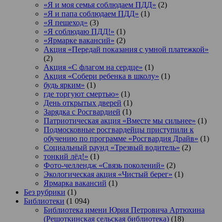
«Я и моя семья соблюдаем ПДД»
(2)
«Я и папа соблюдаем ПДД»
(1)
«Я пешеход»
(3)
«Я соблюдаю ПДД!»
(1)
«Ярмарке вакансий»
(2)
Акция «Передай показания с умной платежкой»
(2)
Акция «С флагом на сердце»
(1)
Акция «Собери ребенка в школу»
(1)
будь ярким»
(1)
где торгуют смертью»
(1)
День открытых дверей
(1)
Зарядка с Росгвардией
(1)
Патриотическая акция «Вместе мы сильнее»
(1)
Подмосковные росгвардейцы приступили к
обучению по программе «Росгвардия Драйв»
(1)
Социальный раунд «Трезвый водитель»
(2)
тонкий лёд!»
(1)
Фото-челлендж «Связь поколений»
(2)
Экологическая акция «Чистый берег»
(1)
Ярмарка вакансий
(1)
Без рубрики
(1)
Библиотеки
(1 094)
Библиотека имени Юрия Петровича Артюхина
(Решоткинская сельская библиотека)
(18)