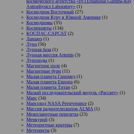
космического агентства «INTErnational Gamma-Ray
Astrophysics Laboratory»
(1)
Космодром Восточный
(27)
Космодром Куру в Южной Америке
(1)
Космодромы
(35)
Космонавты
(134)
КОСПАС-САРСАТ
(2)
Ланьюэ
(1)
Луна
(56)
Лунная база
(1)
Лунная миссия Artemis
(3)
Луноходы
(1)
Магнитное поле
(4)
Магнитные бури
(11)
Малая планета Ганимед
(1)
Малая планета Европа
(6)
Малая планета Титан
(2)
Малый исследовательский модуль «Рассвет»
(1)
Марс
(34)
Марсоход NASA Perseverance
(2)
Массив радиотелескопов ALMA
(1)
Межпланетные перелеты
(23)
Меркурий
(3)
Метеоритные кратеры
(7)
Метеориты
(3)