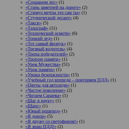
«Сохраним лес»
(1)
«Стань заметней на дороге»
(2)
«Стимул мечты это сам ты»
(1)
«Студенческий десант»
(4)
«Такси»
(5)
«Тахограф»
(11)
«Технический осмотр»
(6)
«Тонкий лед»
(1)
«Тот самый физрук»
(1)
«Трезвый водитель»
(4)
«Тропа победителей»
(2)
«Тропою памяти»
(1)
«Урок Мужества»
(51)
«Урок памяти»
(1)
«Уроки безопасности»
(15)
«Учебный год впереди – повторяем ПДД»
(1)
«Цветы для автоледи»
(1)
«Чистое поколение»
(2)
«Читаем Сараева»
(1)
«Шаг в науку»
(1)
«Шанс»
(1)
«Юный пешеход»
(1)
«Я донор»
(5)
«Я дружу со светофором!»
(1)
«Я знаю ПДД!»
(2)