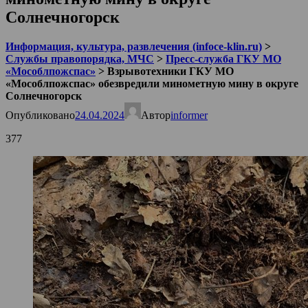
Солнечногорск
Информация, культура, развлечения (infoce-klin.ru)
>
Службы правопорядка, МЧС
>
Пресс-служба ГКУ МО
«Мособлпожспас»
>
Взрывотехники ГКУ МО
«Мособлпожспас» обезвредили минометную мину в округе
Солнечногорск
Опубликовано
24.04.2024
Автор
informer
377