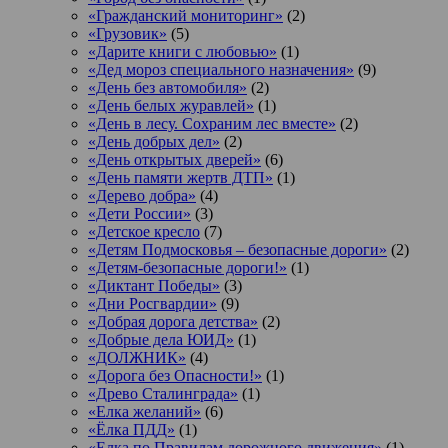
«Гражданский мониторинг»
(2)
«Грузовик»
(5)
«Дарите книги с любовью»
(1)
«Дед мороз специального назначения»
(9)
«День без автомобиля»
(2)
«День белых журавлей»
(1)
«День в лесу. Сохраним лес вместе»
(2)
«День добрых дел»
(2)
«День открытых дверей»
(6)
«День памяти жертв ДТП»
(1)
«Дерево добра»
(4)
«Дети России»
(3)
«Детское кресло
(7)
«Детям Подмосковья – безопасные дороги»
(2)
«Детям-безопасные дороги!»
(1)
«Диктант Победы»
(3)
«Дни Росгвардии»
(9)
«Добрая дорога детства»
(2)
«Добрые дела ЮИД»
(1)
«ДОЛЖНИК»
(4)
«Дорога без Опасности!»
(1)
«Древо Сталинграда»
(1)
«Елка желаний»
(6)
«Ёлка ПДД»
(1)
«Елка по Правилам дорожного движения»
(1)