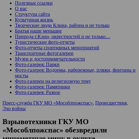
Полезные ссылки
О нас
Структура сайта
Культурная жизнь
Творческие люди Клина, района и не только
Братья наши меньшие
Природа г.Клин, окрестностей и не только…
Туристические фото-отчеты
Фото-отчеты спортивных мероприятий
Транспортные фотогалереи
Музеи и достопримечательности
Фото-галерея: Парки
Фото-галерея: Водоемы, набережные, пляжи, фонтаны и
мосты
Фото-галереи на религиозную тему
Фото-галерея: Памятники
Фото-галерея: Разное
Пресс-служба ГКУ МО «Мособлпожспас»
,
Происшествия
,
Эхо войны
Взрывотехники ГКУ МО
«Мособлпожспас» обезвредили
минометную мину в округе