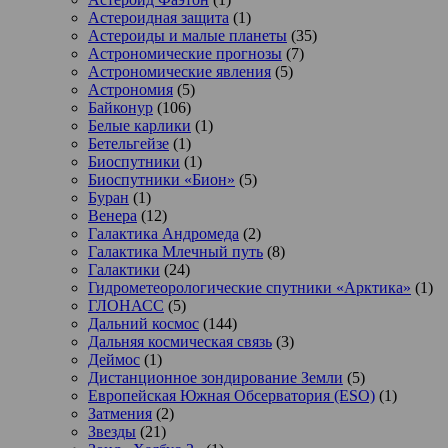
Астероидная защита
(1)
Астероиды и малые планеты
(35)
Астрономические прогнозы
(7)
Астрономические явления
(5)
Астрономия
(5)
Байконур
(106)
Белые карлики
(1)
Бетельгейзе
(1)
Биоспутники
(1)
Биоспутники «Бион»
(5)
Буран
(1)
Венера
(12)
Галактика Андромеда
(2)
Галактика Млечный путь
(8)
Галактики
(24)
Гидрометеорологические спутники «Арктика»
(1)
ГЛОНАСС
(5)
Дальний космос
(144)
Дальняя космическая связь
(3)
Деймос
(1)
Дистанционное зондирование Земли
(5)
Европейская Южная Обсерватория (ESO)
(1)
Затмения
(2)
Звезды
(21)