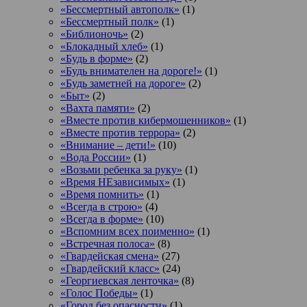
«Бессмертный автополк»
(1)
«Бессмертный полк»
(1)
«Библионочь»
(2)
«Блокадный хлеб»
(1)
«Будь в форме»
(2)
«Будь внимателен на дороге!»
(1)
«Будь заметней на дороге»
(2)
«Быт»
(2)
«Вахта памяти»
(2)
«Вместе против кибермошенников»
(1)
«Вместе против террора»
(2)
«Внимание – дети!»
(10)
«Вода России»
(1)
«Возьми ребенка за руку»
(1)
«Время НЕзависимых»
(1)
«Время помнить»
(1)
«Всегда в строю»
(4)
«Всегда в форме»
(10)
«Вспомним всех поименно»
(1)
«Встречная полоса»
(8)
«Гвардейская смена»
(27)
«Гвардейский класс»
(24)
«Георгиевская ленточка»
(8)
«Голос Победы»
(1)
«Город без опасности»
(1)