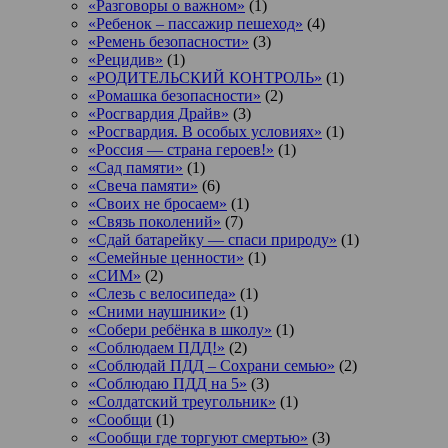
«Разговоры о важном»
(1)
«Ребенок – пассажир пешеход»
(4)
«Ремень безопасности»
(3)
«Рецидив»
(1)
«РОДИТЕЛЬСКИЙ КОНТРОЛЬ»
(1)
«Ромашка безопасности»
(2)
«Росгвардия Драйв»
(3)
«Росгвардия. В особых условиях»
(1)
«Россия — страна героев!»
(1)
«Сад памяти»
(1)
«Свеча памяти»
(6)
«Своих не бросаем»
(1)
«Связь поколений»
(7)
«Сдай батарейку — спаси природу»
(1)
«Семейные ценности»
(1)
«СИМ»
(2)
«Слезь с велосипеда»
(1)
«Сними наушники»
(1)
«Собери ребёнка в школу»
(1)
«Соблюдаем ПДД!»
(2)
«Соблюдай ПДД – Сохрани семью»
(2)
«Соблюдаю ПДД на 5»
(3)
«Солдатский треугольник»
(1)
«Сообщи
(1)
«Сообщи где торгуют смертью»
(3)