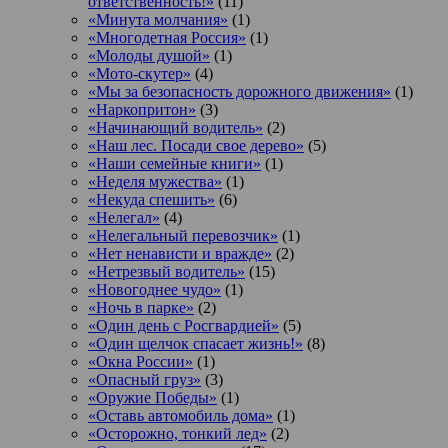
ответственность!»
(11)
«Минута молчания»
(1)
«Многодетная Россия»
(1)
«Молоды душой»
(1)
«Мото-скутер»
(4)
«Мы за безопасность дорожного движения»
(1)
«Наркопритон»
(3)
«Начинающий водитель»
(2)
«Наш лес. Посади свое дерево»
(5)
«Наши семейные книги»
(1)
«Неделя мужества»
(1)
«Некуда спешить»
(6)
«Нелегал»
(4)
«Нелегальный перевозчик»
(1)
«Нет ненависти и вражде»
(2)
«Нетрезвый водитель»
(15)
«Новогоднее чудо»
(1)
«Ночь в парке»
(2)
«Один день с Росгвардией»
(5)
«Один щелчок спасает жизнь!»
(8)
«Окна России»
(1)
«Опасный груз»
(3)
«Оружие Победы»
(1)
«Оставь автомобиль дома»
(1)
«Осторожно, тонкий лед»
(2)