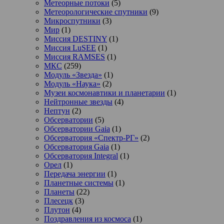
Метеорные потоки
(5)
Метеорологические спутники
(9)
Микроспутники
(3)
Мир
(1)
Миссия DESTINY
(1)
Миссия LuSEE
(1)
Миссия RAMSES
(1)
МКС
(259)
Модуль «Звезда»
(1)
Модуль «Наука»
(2)
Музеи космонавтики и планетарии
(1)
Нейтронные звезды
(4)
Нептун
(2)
Обсерватории
(5)
Обсерватории Gaia
(1)
Обсерватория «Спектр-РГ»
(2)
Обсерватория Gaia
(1)
Обсерватория Integral
(1)
Орел
(1)
Передача энергии
(1)
Планетные системы
(1)
Планеты
(22)
Плесецк
(3)
Плутон
(4)
Поздравления из космоса
(1)