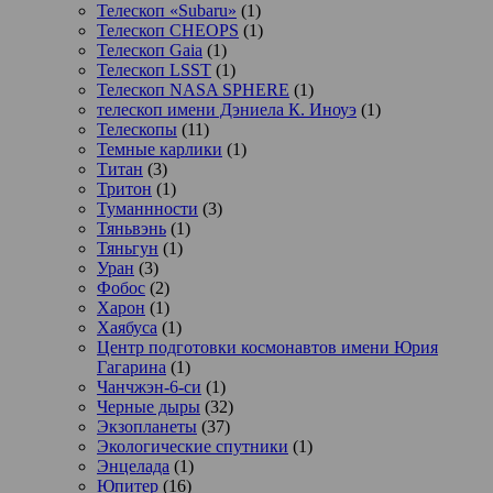
Телескоп «Subaru»
(1)
Телескоп CHEOPS
(1)
Телескоп Gaia
(1)
Телескоп LSST
(1)
Телескоп NASA SPHERE
(1)
телескоп имени Дэниела К. Иноуэ
(1)
Телескопы
(11)
Темные карлики
(1)
Титан
(3)
Тритон
(1)
Туманнности
(3)
Тяньвэнь
(1)
Тяньгун
(1)
Уран
(3)
Фобос
(2)
Харон
(1)
Хаябуса
(1)
Центр подготовки космонавтов имени Юрия
Гагарина
(1)
Чанчжэн-6-си
(1)
Черные дыры
(32)
Экзопланеты
(37)
Экологические спутники
(1)
Энцелада
(1)
Юпитер
(16)