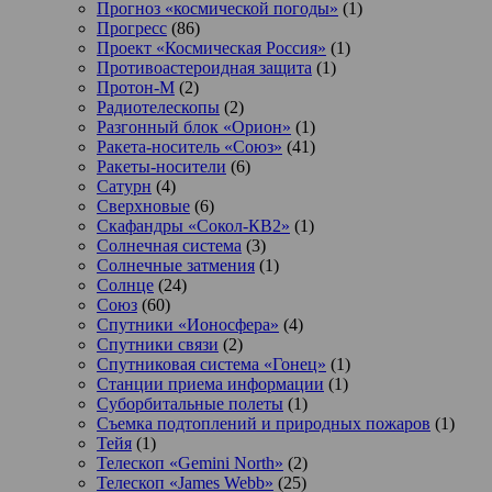
Прогноз «космической погоды»
(1)
Прогресс
(86)
Проект «Космическая Россия»
(1)
Противоастероидная защита
(1)
Протон-М
(2)
Радиотелескопы
(2)
Разгонный блок «Орион»
(1)
Ракета-носитель «Союз»
(41)
Ракеты-носители
(6)
Сатурн
(4)
Сверхновые
(6)
Скафандры «Сокол-КВ2»
(1)
Солнечная система
(3)
Солнечные затмения
(1)
Солнце
(24)
Союз
(60)
Спутники «Ионосфера»
(4)
Спутники связи
(2)
Спутниковая система «Гонец»
(1)
Станции приема информации
(1)
Суборбитальные полеты
(1)
Съемка подтоплений и природных пожаров
(1)
Тейя
(1)
Телескоп «Gemini North»
(2)
Телескоп «James Webb»
(25)