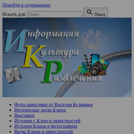
Перейти к содержанию

Искать для:
Поиск
Фото-зарисовки от Василия Кузьмина
Интересные люди Клина
Выставки
История г. Клин и окрестностей
История Клина в фотографиях
Виды Клина и окрестностей