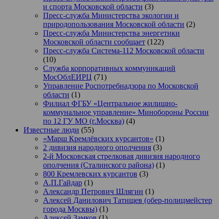
и спорта Московской области
(3)
Пресс-служба Министерства экологии и
природопользования Московской области
(2)
Пресс-служба Министерства энергетики
Московской области сообщает
(122)
Пресс-служба Система-112 Московской области
(10)
Служба корпоративных коммуникаций
МосОблЕИРЦ
(71)
Управление Роспотребнадзора по Московской
области
(1)
Филиал ФГБУ «Центральное жилищно-
коммунальное управление» Минобороны России
по 12 ГУ МО (г.Москва)
(4)
Известные люди
(55)
«Марш Кремлёвских курсантов»
(1)
2 дивизия народного ополчения
(3)
2-й Московская стрелковая дивизия народного
ополчения (Сталинского района)
(1)
800 Кремлевских курсантов
(3)
А.П.Гайдар
(1)
Александр Петрович Шлягин
(1)
Алексей Данилович Татищев (обер-полицмейстер
города Москвы)
(1)
Алексей Замков
(1)