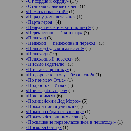
«От сердца к сердцу»
(17)
«Отчизны славные сыны»
(1)
«Память поколений»
(1)
«Парад у дома ветерана»
(1)
«Парта героя»
(4)
«Передай космический привет!»
(1)
«Перекресток — Светофор»
(3)
«Пешеход
(3)
«Пешеход — пешеходный переход»
(3)
«Пешеход будь внимателен!»
(1)
«Пешеход»
(10)
«Пешеходный переход»
(6)
«Письмо водителю»
(3)
«Письмо защитнику»
(1)
«По дороге в школу – безопасно!»
(1)
«По примеру Отца»
(1)
«Подросток ‒ Игла»
(1)
«Поиск добрых дел»
(1)
«Поклонимся»
(6)
«Полицейский Дед Мороз»
(5)
«Помоги пойти учиться»
(1)
«Помоги собраться в школу»
(1)
«Помочь без лишних слов»
(3)
«Посвящение первоклассников в пешеходы»
(1)
«Посылка бойцу»
(1)