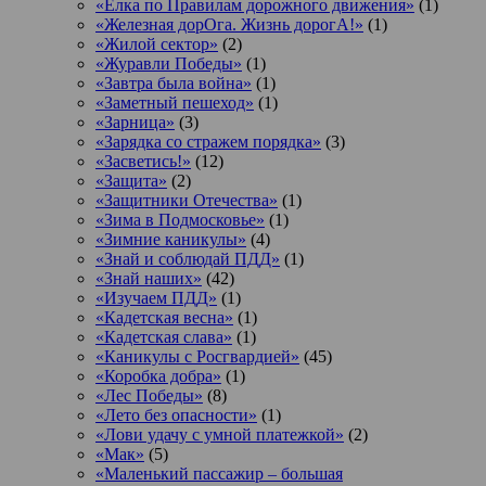
«Елка по Правилам дорожного движения»
(1)
«Железная дорОга. Жизнь дорогА!»
(1)
«Жилой сектор»
(2)
«Журавли Победы»
(1)
«Завтра была война»
(1)
«Заметный пешеход»
(1)
«Зарница»
(3)
«Зарядка со стражем порядка»
(3)
«Засветись!»
(12)
«Защита»
(2)
«Защитники Отечества»
(1)
«Зима в Подмосковье»
(1)
«Зимние каникулы»
(4)
«Знай и соблюдай ПДД»
(1)
«Знай наших»
(42)
«Изучаем ПДД»
(1)
«Кадетская весна»
(1)
«Кадетская слава»
(1)
«Каникулы с Росгвардией»
(45)
«Коробка добра»
(1)
«Лес Победы»
(8)
«Лето без опасности»
(1)
«Лови удачу с умной платежкой»
(2)
«Мак»
(5)
«Маленький пассажир – большая