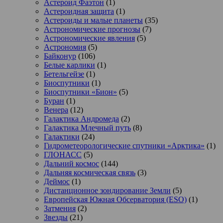
Астероид Фаэтон
(1)
Астероидная защита
(1)
Астероиды и малые планеты
(35)
Астрономические прогнозы
(7)
Астрономические явления
(5)
Астрономия
(5)
Байконур
(106)
Белые карлики
(1)
Бетельгейзе
(1)
Биоспутники
(1)
Биоспутники «Бион»
(5)
Буран
(1)
Венера
(12)
Галактика Андромеда
(2)
Галактика Млечный путь
(8)
Галактики
(24)
Гидрометеорологические спутники «Арктика»
(1)
ГЛОНАСС
(5)
Дальний космос
(144)
Дальняя космическая связь
(3)
Деймос
(1)
Дистанционное зондирование Земли
(5)
Европейская Южная Обсерватория (ESO)
(1)
Затмения
(2)
Звезды
(21)