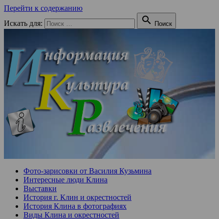
Перейти к содержанию

Искать для:
Поиск
Фото-зарисовки от Василия Кузьмина
Интересные люди Клина
Выставки
История г. Клин и окрестностей
История Клина в фотографиях
Виды Клина и окрестностей