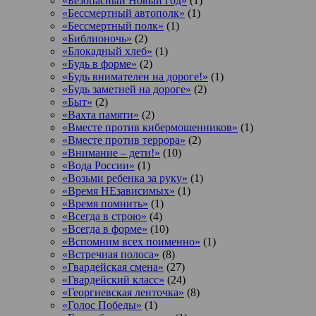
«Безопасный Новый год»
(1)
«Бессмертный автополк»
(1)
«Бессмертный полк»
(1)
«Библионочь»
(2)
«Блокадный хлеб»
(1)
«Будь в форме»
(2)
«Будь внимателен на дороге!»
(1)
«Будь заметней на дороге»
(2)
«Быт»
(2)
«Вахта памяти»
(2)
«Вместе против кибермошенников»
(1)
«Вместе против террора»
(2)
«Внимание – дети!»
(10)
«Вода России»
(1)
«Возьми ребенка за руку»
(1)
«Время НЕзависимых»
(1)
«Время помнить»
(1)
«Всегда в строю»
(4)
«Всегда в форме»
(10)
«Вспомним всех поименно»
(1)
«Встречная полоса»
(8)
«Гвардейская смена»
(27)
«Гвардейский класс»
(24)
«Георгиевская ленточка»
(8)
«Голос Победы»
(1)