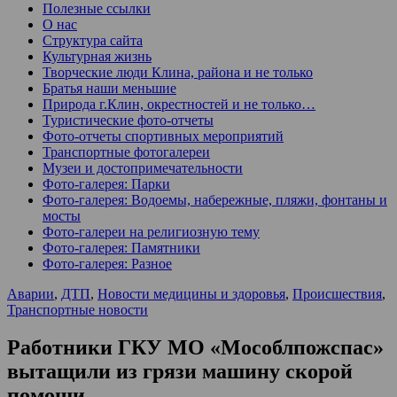
Полезные ссылки
О нас
Структура сайта
Культурная жизнь
Творческие люди Клина, района и не только
Братья наши меньшие
Природа г.Клин, окрестностей и не только…
Туристические фото-отчеты
Фото-отчеты спортивных мероприятий
Транспортные фотогалереи
Музеи и достопримечательности
Фото-галерея: Парки
Фото-галерея: Водоемы, набережные, пляжи, фонтаны и
мосты
Фото-галереи на религиозную тему
Фото-галерея: Памятники
Фото-галерея: Разное
Аварии
,
ДТП
,
Новости медицины и здоровья
,
Происшествия
,
Транспортные новости
Работники ГКУ МО «Мособлпожспас»
вытащили из грязи машину скорой
помощи