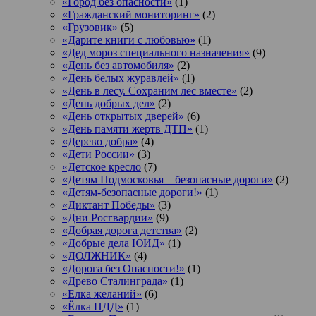
«Город без опасности»
(1)
«Гражданский мониторинг»
(2)
«Грузовик»
(5)
«Дарите книги с любовью»
(1)
«Дед мороз специального назначения»
(9)
«День без автомобиля»
(2)
«День белых журавлей»
(1)
«День в лесу. Сохраним лес вместе»
(2)
«День добрых дел»
(2)
«День открытых дверей»
(6)
«День памяти жертв ДТП»
(1)
«Дерево добра»
(4)
«Дети России»
(3)
«Детское кресло
(7)
«Детям Подмосковья – безопасные дороги»
(2)
«Детям-безопасные дороги!»
(1)
«Диктант Победы»
(3)
«Дни Росгвардии»
(9)
«Добрая дорога детства»
(2)
«Добрые дела ЮИД»
(1)
«ДОЛЖНИК»
(4)
«Дорога без Опасности!»
(1)
«Древо Сталинграда»
(1)
«Елка желаний»
(6)
«Ёлка ПДД»
(1)