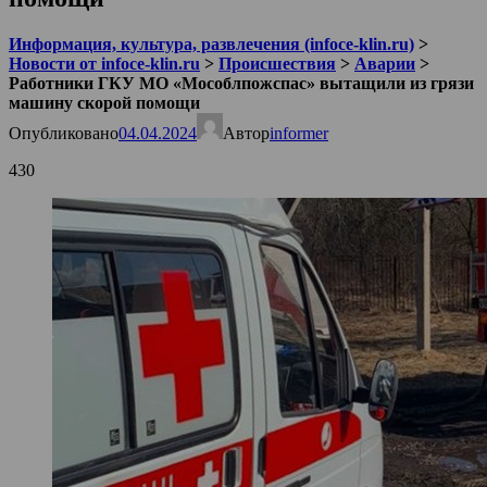
Информация, культура, развлечения (infoce-klin.ru)
>
Новости от infoce-klin.ru
>
Происшествия
>
Аварии
>
Работники ГКУ МО «Мособлпожспас» вытащили из грязи
машину скорой помощи
Опубликовано
04.04.2024
Автор
informer
430