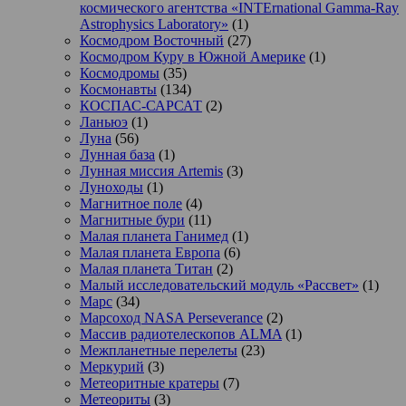
космического агентства «INTErnational Gamma-Ray
Astrophysics Laboratory»
(1)
Космодром Восточный
(27)
Космодром Куру в Южной Америке
(1)
Космодромы
(35)
Космонавты
(134)
КОСПАС-САРСАТ
(2)
Ланьюэ
(1)
Луна
(56)
Лунная база
(1)
Лунная миссия Artemis
(3)
Луноходы
(1)
Магнитное поле
(4)
Магнитные бури
(11)
Малая планета Ганимед
(1)
Малая планета Европа
(6)
Малая планета Титан
(2)
Малый исследовательский модуль «Рассвет»
(1)
Марс
(34)
Марсоход NASA Perseverance
(2)
Массив радиотелескопов ALMA
(1)
Межпланетные перелеты
(23)
Меркурий
(3)
Метеоритные кратеры
(7)
Метеориты
(3)