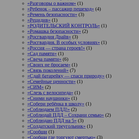
«Разговоры о важном»
(1)
«Ребенок – пассажир пешеход»
(4)
«Ремень безопасности»
(3)
«Рецидив»
(1)
«РОДИТЕЛЬСКИЙ КОНТРОЛЬ»
(1)
«Ромашка безопасности»
(2)
«Росгвардия Драйв»
(3)
«Росгвардия. В особых условиях»
(1)
«Россия — страна героев!»
(1)
«Сад памяти»
(1)
«Свеча памяти»
(6)
«Своих не бросаем»
(1)
«Связь поколений»
(7)
«Сдай батарейку — спаси природу»
(1)
«Семейные ценности»
(1)
«СИМ»
(2)
«Слезь с велосипеда»
(1)
«Сними наушники»
(1)
«Собери ребёнка в школу»
(1)
«Соблюдаем ПДД!»
(2)
«Соблюдай ПДД – Сохрани семью»
(2)
«Соблюдаю ПДД на 5»
(3)
«Солдатский треугольник»
(1)
«Сообщи
(1)
«Сообщи где торгуют смертью»
(3)