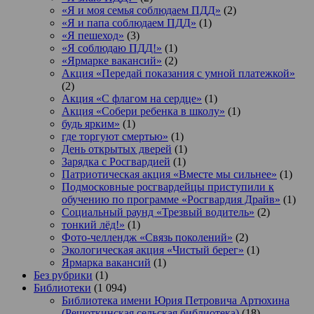
«Я и моя семья соблюдаем ПДД»
(2)
«Я и папа соблюдаем ПДД»
(1)
«Я пешеход»
(3)
«Я соблюдаю ПДД!»
(1)
«Ярмарке вакансий»
(2)
Акция «Передай показания с умной платежкой»
(2)
Акция «С флагом на сердце»
(1)
Акция «Собери ребенка в школу»
(1)
будь ярким»
(1)
где торгуют смертью»
(1)
День открытых дверей
(1)
Зарядка с Росгвардией
(1)
Патриотическая акция «Вместе мы сильнее»
(1)
Подмосковные росгвардейцы приступили к
обучению по программе «Росгвардия Драйв»
(1)
Социальный раунд «Трезвый водитель»
(2)
тонкий лёд!»
(1)
Фото-челлендж «Связь поколений»
(2)
Экологическая акция «Чистый берег»
(1)
Ярмарка вакансий
(1)
Без рубрики
(1)
Библиотеки
(1 094)
Библиотека имени Юрия Петровича Артюхина
(Решоткинская сельская библиотека)
(18)