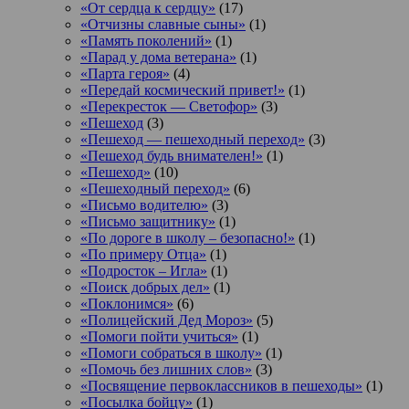
«От сердца к сердцу»
(17)
«Отчизны славные сыны»
(1)
«Память поколений»
(1)
«Парад у дома ветерана»
(1)
«Парта героя»
(4)
«Передай космический привет!»
(1)
«Перекресток — Светофор»
(3)
«Пешеход
(3)
«Пешеход — пешеходный переход»
(3)
«Пешеход будь внимателен!»
(1)
«Пешеход»
(10)
«Пешеходный переход»
(6)
«Письмо водителю»
(3)
«Письмо защитнику»
(1)
«По дороге в школу – безопасно!»
(1)
«По примеру Отца»
(1)
«Подросток ‒ Игла»
(1)
«Поиск добрых дел»
(1)
«Поклонимся»
(6)
«Полицейский Дед Мороз»
(5)
«Помоги пойти учиться»
(1)
«Помоги собраться в школу»
(1)
«Помочь без лишних слов»
(3)
«Посвящение первоклассников в пешеходы»
(1)
«Посылка бойцу»
(1)