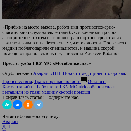
«Прибыв на место вызова, работники противопожарно-
спасательной службы закрепили буксировочный трос на
автоцистерне, а затем вытащили транспортное средство из
грязевой ловушки на безопасных участок дороги. После этого
медики поблагодарили специалистов, и машина скорой
помощи отправилась в путь», – пояснил Алексей Кабанов.
Пресс-служба ГКУ МО «Мособлпожспас»
Опубликовано
Аварии
,
ДТП
,
Новости медицины и здоровья
,
comment
Происшествия
,
Транспортные новости
Оставить
Комментарий
на Работники ГКУ МО «Мособлпожспас»
вытащили из грязи машину скорой помощи
Понравилась статья? Поддержите нас!
Читайте больше на эту тему:
Аварии
ДТП