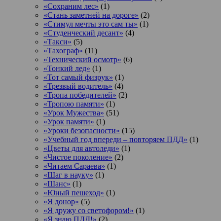
«Сохраним лес»
(1)
«Стань заметней на дороге»
(2)
«Стимул мечты это сам ты»
(1)
«Студенческий десант»
(4)
«Такси»
(5)
«Тахограф»
(11)
«Технический осмотр»
(6)
«Тонкий лед»
(1)
«Тот самый физрук»
(1)
«Трезвый водитель»
(4)
«Тропа победителей»
(2)
«Тропою памяти»
(1)
«Урок Мужества»
(51)
«Урок памяти»
(1)
«Уроки безопасности»
(15)
«Учебный год впереди – повторяем ПДД»
(1)
«Цветы для автоледи»
(1)
«Чистое поколение»
(2)
«Читаем Сараева»
(1)
«Шаг в науку»
(1)
«Шанс»
(1)
«Юный пешеход»
(1)
«Я донор»
(5)
«Я дружу со светофором!»
(1)
«Я знаю ПДД!»
(2)