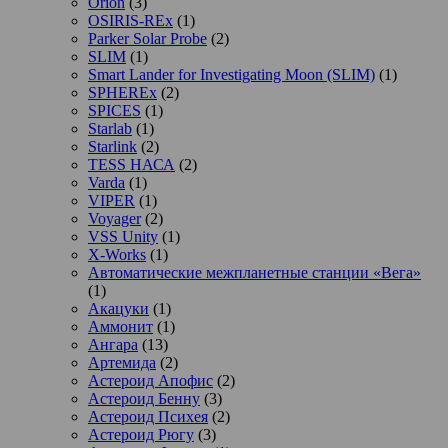
Orion
(3)
OSIRIS-REx
(1)
Parker Solar Probe
(2)
SLIM
(1)
Smart Lander for Investigating Moon (SLIM)
(1)
SPHEREx
(2)
SPICES
(1)
Starlab
(1)
Starlink
(2)
TESS НАСА
(2)
Varda
(1)
VIPER
(1)
Voyager
(2)
VSS Unity
(1)
X-Works
(1)
Автоматические межпланетные станции «Вега»
(1)
Акацуки
(1)
Аммонит
(1)
Ангара
(13)
Артемида
(2)
Астероид Апофис
(2)
Астероид Бенну
(3)
Астероид Психея
(2)
Астероид Рюгу
(3)