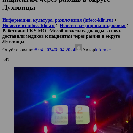
Луховицы
Информация, культура, развлечения (infoce-klin.ru)
>
Новости от infoce-klin.ru
>
Новости медицины и здоровья
>
Работники ГКУ МО «Мособлпожспас» дважды за ночь
доставили медиков к пациентам через разлив в округе
Луховицы
Опубликовано
08.04.2024
08.04.2024
Автор
informer
347