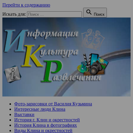
Перейти к содержанию

Искать для:
Поиск
Фото-зарисовки от Василия Кузьмина
Интересные люди Клина
Выставки
История г. Клин и окрестностей
История Клина в фотографиях
Виды Клина и окрестностей