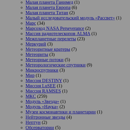
Малая планета Ганимед
(1)
Малая планета Европа
(6)
Малая планета Титан
(2)
Малый исследовательский модуль «Рассвет»
(1)
Марс
(34)
Марсоход NASA Perseverance
(2)
Массив радиотелескопов ALMA
(1)
Межпланетные перелеты
(23)
Меркурий
(3)
Метеоритные кратеры
(7)
Метеориты
(3)
Метеорные потоки
(5)
Метеорологические спутники
(9)
Микроспутники
(3)
Мир
(1)
Миссия DESTINY
(1)
Миссия LuSEE
(1)
Миссия RAMSES
(1)
МКС
(259)
Модуль «Звезда»
(1)
Модуль «Наука»
(2)
Музеи космонавтики и планетарии
(1)
Нейтронные звезды
(4)
Нептун
(2)
Обсерватории
(5)