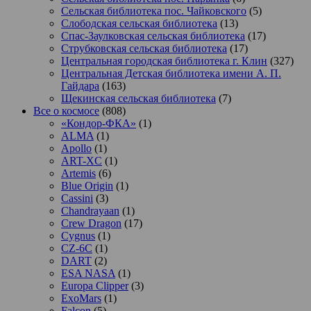
Сельская библиотека пос. Чайковского
(5)
Слободская сельская библиотека
(13)
Спас-Заулковская сельская библиотека
(17)
Струбковская сельская библиотека
(17)
Центральная городская библиотека г. Клин
(327)
Центральная Детская библиотека имени А. П.
Гайдара
(163)
Щекинская сельская библиотека
(7)
Все о космосе
(808)
«Кондор-ФКА»
(1)
ALMA
(1)
Apollo
(1)
ART-XC
(1)
Artemis
(6)
Blue Origin
(1)
Cassini
(3)
Chandrayaan
(1)
Crew Dragon
(17)
Cygnus
(1)
CZ-6C
(1)
DART
(2)
ESA NASA
(1)
Europa Clipper
(3)
ExoMars
(1)
Falcon
(5)