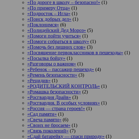
«По дороге в школу – безопасно!»
(1)
«По примеру Отца»
(1)
«Подросток ‒ Игла»
(1)
«Поиск добрых дел»
(1)
«Поклонимся»
(6)
«Полицейский Дед Мороз»
(5)
«Помоги пойти учиться»
(1)
«Помоги собраться в школу»
(1)
«Помочь без лишних слов»
(3)
«Посвящение первоклассников в пешеходы»
(1)
«Посылка бойцу»
(1)
«Разговоры о важном»
(1)
«Ребенок – пассажир пешеход»
(4)
«Ремень безопасности»
(3)
«Рецидив»
(1)
«РОДИТЕЛЬСКИЙ КОНТРОЛЬ»
(1)
«Ромашка безопасности»
(2)
«Росгвардия Драйв»
(3)
«Росгвардия. В особых условиях»
(1)
«Россия — страна героев!»
(1)
«Сад памяти»
(1)
«Свеча памяти»
(6)
«Своих не бросаем»
(1)
«Связь поколений»
(7)
«Сдай батарейку — спаси природу»
(1)