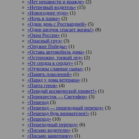
«Нет ненависти и вражде»
(2)
«Нетрезвый водитель»
(15)
«Новогоднее чудо»
(1)
«Ночь в парке»
(2)
«Один день с Росгвардией»
(5)
«Один щелчок спасает жизнь!»
(8)
«Окна России»
(1)
«Опасный груз»
(3)
«Оружие Победы»
(1)
«Оставь автомобиль дома»
(1)
«Осторожно, тонкий лед»
(2)
«От сердца к сердцу»
(17)
«Отчизны славные сыны»
(1)
«Память поколений»
(1)
«Парад у дома ветерана»
(1)
«Парта героя»
(4)
«Передай космический привет!»
(1)
«Перекресток — Светофор»
(3)
«Пешеход
(3)
«Пешеход — пешеходный переход»
(3)
«Пешеход будь внимателен!»
(1)
«Пешеход»
(10)
«Пешеходный переход»
(6)
«Письмо водителю»
(3)
«Письмо защитнику»
(1)