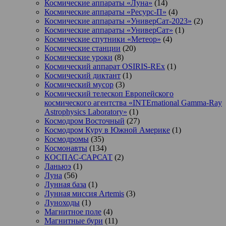
Космические аппараты «Луна»
(14)
Космические аппараты «Ресурс-П»
(4)
Космические аппараты «УниверСат-2023»
(2)
Космические аппараты «УниверСат»
(1)
Космические спутники «Метеор»
(4)
Космические станции
(20)
Космические уроки
(8)
Космический аппарат OSIRIS-REx
(1)
Космический диктант
(1)
Космический мусор
(3)
Космический телескоп Европейского
космического агентства «INTErnational Gamma-Ray
Astrophysics Laboratory»
(1)
Космодром Восточный
(27)
Космодром Куру в Южной Америке
(1)
Космодромы
(35)
Космонавты
(134)
КОСПАС-САРСАТ
(2)
Ланьюэ
(1)
Луна
(56)
Лунная база
(1)
Лунная миссия Artemis
(3)
Луноходы
(1)
Магнитное поле
(4)
Магнитные бури
(11)