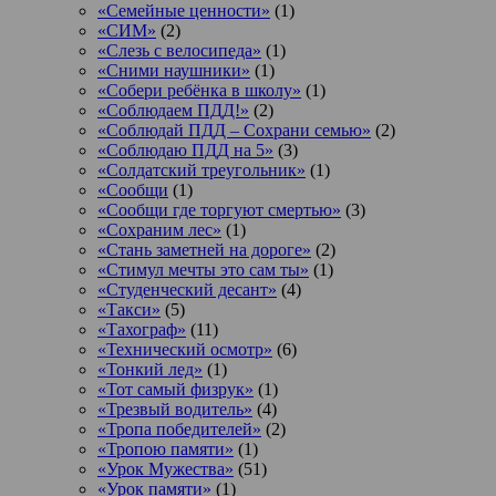
«Семейные ценности»
(1)
«СИМ»
(2)
«Слезь с велосипеда»
(1)
«Сними наушники»
(1)
«Собери ребёнка в школу»
(1)
«Соблюдаем ПДД!»
(2)
«Соблюдай ПДД – Сохрани семью»
(2)
«Соблюдаю ПДД на 5»
(3)
«Солдатский треугольник»
(1)
«Сообщи
(1)
«Сообщи где торгуют смертью»
(3)
«Сохраним лес»
(1)
«Стань заметней на дороге»
(2)
«Стимул мечты это сам ты»
(1)
«Студенческий десант»
(4)
«Такси»
(5)
«Тахограф»
(11)
«Технический осмотр»
(6)
«Тонкий лед»
(1)
«Тот самый физрук»
(1)
«Трезвый водитель»
(4)
«Тропа победителей»
(2)
«Тропою памяти»
(1)
«Урок Мужества»
(51)
«Урок памяти»
(1)