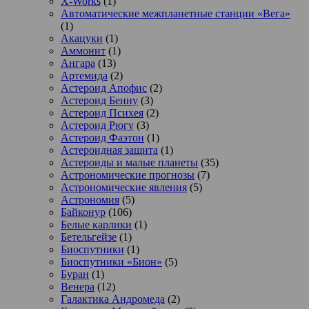
X-Works
(1)
Автоматические межпланетные станции «Вега»
(1)
Акацуки
(1)
Аммонит
(1)
Ангара
(13)
Артемида
(2)
Астероид Апофис
(2)
Астероид Бенну
(3)
Астероид Психея
(2)
Астероид Рюгу
(3)
Астероид Фаэтон
(1)
Астероидная защита
(1)
Астероиды и малые планеты
(35)
Астрономические прогнозы
(7)
Астрономические явления
(5)
Астрономия
(5)
Байконур
(106)
Белые карлики
(1)
Бетельгейзе
(1)
Биоспутники
(1)
Биоспутники «Бион»
(5)
Буран
(1)
Венера
(12)
Галактика Андромеда
(2)