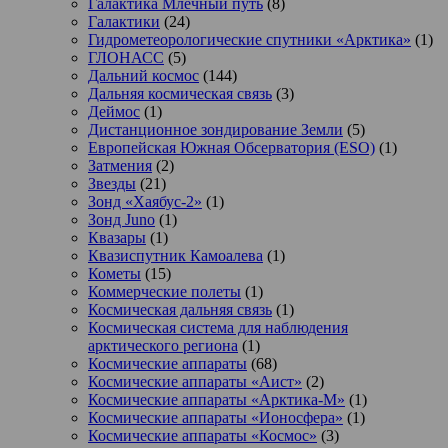
Галактика Млечный путь
(8)
Галактики
(24)
Гидрометеорологические спутники «Арктика»
(1)
ГЛОНАСС
(5)
Дальний космос
(144)
Дальняя космическая связь
(3)
Деймос
(1)
Дистанционное зондирование Земли
(5)
Европейская Южная Обсерватория (ESO)
(1)
Затмения
(2)
Звезды
(21)
Зонд «Хаябус-2»
(1)
Зонд Juno
(1)
Квазары
(1)
Квазиспутник Камоалева
(1)
Кометы
(15)
Коммерческие полеты
(1)
Космическая дальняя связь
(1)
Космическая система для наблюдения
арктического региона
(1)
Космические аппараты
(68)
Космические аппараты «Аист»
(2)
Космические аппараты «Арктика-М»
(1)
Космические аппараты «Ионосфера»
(1)
Космические аппараты «Космос»
(3)