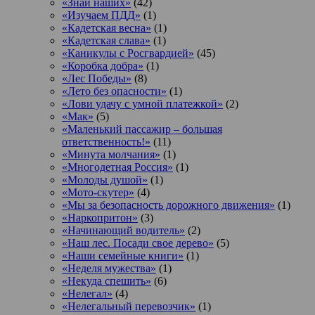
«Знай наших»
(42)
«Изучаем ПДД»
(1)
«Кадетская весна»
(1)
«Кадетская слава»
(1)
«Каникулы с Росгвардией»
(45)
«Коробка добра»
(1)
«Лес Победы»
(8)
«Лето без опасности»
(1)
«Лови удачу с умной платежкой»
(2)
«Мак»
(5)
«Маленький пассажир – большая
ответственность!»
(11)
«Минута молчания»
(1)
«Многодетная Россия»
(1)
«Молоды душой»
(1)
«Мото-скутер»
(4)
«Мы за безопасность дорожного движения»
(1)
«Наркопритон»
(3)
«Начинающий водитель»
(2)
«Наш лес. Посади свое дерево»
(5)
«Наши семейные книги»
(1)
«Неделя мужества»
(1)
«Некуда спешить»
(6)
«Нелегал»
(4)
«Нелегальный перевозчик»
(1)