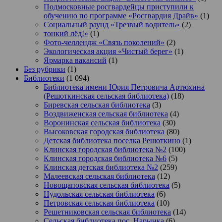
Подмосковные росгвардейцы приступили к
обучению по программе «Росгвардия Драйв»
(1)
Социальный раунд «Трезвый водитель»
(2)
тонкий лёд!»
(1)
Фото-челлендж «Связь поколений»
(2)
Экологическая акция «Чистый берег»
(1)
Ярмарка вакансий
(1)
Без рубрики
(1)
Библиотеки
(1 094)
Библиотека имени Юрия Петровича Артюхина
(Решоткинская сельская библиотека)
(18)
Биревская сельская библиотека
(3)
Воздвиженская сельская библиотека
(4)
Воронинская сельская библиотека
(30)
Высоковская городская библиотека
(80)
Детская библиотека поселка Решоткино
(1)
Клинская городская библиотека №2
(100)
Клинская городская библиотека №6
(5)
Клинская детская библиотека №2
(259)
Малеевская сельская библиотека
(12)
Новощаповская сельская библиотека
(5)
Нудольская сельская библиотека
(6)
Петровская сельская библиотека
(10)
Решетниковская сельская библиотека
(14)
Сельская библиотека пос. Нарынка
(6)