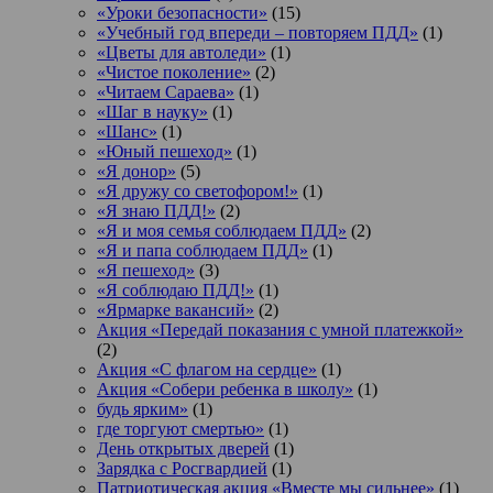
«Уроки безопасности»
(15)
«Учебный год впереди – повторяем ПДД»
(1)
«Цветы для автоледи»
(1)
«Чистое поколение»
(2)
«Читаем Сараева»
(1)
«Шаг в науку»
(1)
«Шанс»
(1)
«Юный пешеход»
(1)
«Я донор»
(5)
«Я дружу со светофором!»
(1)
«Я знаю ПДД!»
(2)
«Я и моя семья соблюдаем ПДД»
(2)
«Я и папа соблюдаем ПДД»
(1)
«Я пешеход»
(3)
«Я соблюдаю ПДД!»
(1)
«Ярмарке вакансий»
(2)
Акция «Передай показания с умной платежкой»
(2)
Акция «С флагом на сердце»
(1)
Акция «Собери ребенка в школу»
(1)
будь ярким»
(1)
где торгуют смертью»
(1)
День открытых дверей
(1)
Зарядка с Росгвардией
(1)
Патриотическая акция «Вместе мы сильнее»
(1)