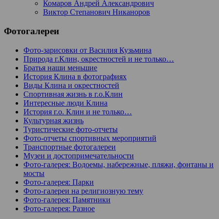
Комаров Андрей Александрович
Виктор Степанович Никаноров
Фотогалереи
Фото-зарисовки от Василия Кузьмина
Природа г.Клин, окрестностей и не только…
Братья наши меньшие
История Клина в фотографиях
Виды Клина и окрестностей
Спортивная жизнь в г.о.Клин
Интересные люди Клина
История г.о. Клин и не только…
Культурная жизнь
Туристические фото-отчеты
Фото-отчеты спортивных мероприятий
Транспортные фотогалереи
Музеи и достопримечательности
Фото-галерея: Водоемы, набережные, пляжи, фонтаны и
мосты
Фото-галерея: Парки
Фото-галереи на религиозную тему
Фото-галерея: Памятники
Фото-галерея: Разное