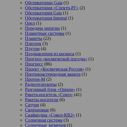
Обсерватории Gaia
(1)
Обсерватория «Спектр-РГ»
(2)
Обсерватория Gaia
(1)
Обсерватория Integral
(1)
Орел
(1)
Передача энергии
(1)
Планетные системы
(1)
Планеты
(22)
Плесецк
(3)
Плутон
(4)
Поздравления из космоса
(1)
Прогноз «космической погоды»
(1)
Прогресс
(86)
Проект «Космическая Россия»
(1)
Противоастероидная защита
(1)
Протон-М
(2)
Радиотелескопы
(2)
Разгонный блок «Орион»
(1)
Ракета-носитель «Союз»
(41)
Ракеты-носители
(6)
Сатурн
(4)
Сверхновые
(6)
Скафандры «Сокол-КВ2»
(1)
Солнечная система
(3)
Солнечные затмения
(1)