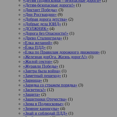
«Детям Подмосковья – безопасные дороги»
(2)
«Детям-безопасные дороги!»
(1)
«Диктант Победы»
(3)
«Дни Росгвардии»
(9)
«Добрая дорога детства»
(2)
«Добрые дела ЮИД»
(1)
«ДОЛЖНИК»
(4)
«Дорога без Опасности!»
(1)
«Древо Сталинграда»
(1)
«Елка желаний»
(6)
«Ёлка ПДД»
(1)
«Елка по Правилам дорожного движения»
(1)
«Железная дорОга. Жизнь дорогА!»
(1)
«Жилой сектор»
(2)
«Журавли Победы»
(1)
«Завтра была война»
(1)
«Заметный пешеход»
(1)
«Зарница»
(3)
«Зарядка со стражем порядка»
(3)
«Засветись!»
(12)
«Защита»
(2)
«Защитники Отечества»
(1)
«Зима в Подмосковье»
(1)
«Зимние каникулы»
(4)
«Знай и соблюдай ПДД»
(1)