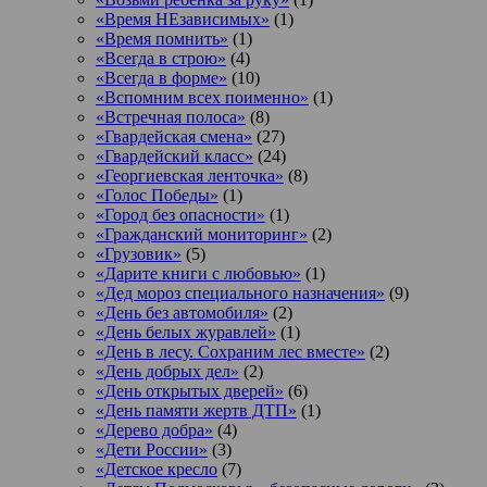
«Время НЕзависимых»
(1)
«Время помнить»
(1)
«Всегда в строю»
(4)
«Всегда в форме»
(10)
«Вспомним всех поименно»
(1)
«Встречная полоса»
(8)
«Гвардейская смена»
(27)
«Гвардейский класс»
(24)
«Георгиевская ленточка»
(8)
«Голос Победы»
(1)
«Город без опасности»
(1)
«Гражданский мониторинг»
(2)
«Грузовик»
(5)
«Дарите книги с любовью»
(1)
«Дед мороз специального назначения»
(9)
«День без автомобиля»
(2)
«День белых журавлей»
(1)
«День в лесу. Сохраним лес вместе»
(2)
«День добрых дел»
(2)
«День открытых дверей»
(6)
«День памяти жертв ДТП»
(1)
«Дерево добра»
(4)
«Дети России»
(3)
«Детское кресло
(7)