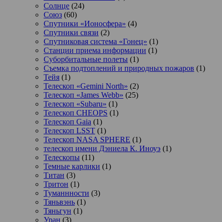
Солнце
(24)
Союз
(60)
Спутники «Ионосфера»
(4)
Спутники связи
(2)
Спутниковая система «Гонец»
(1)
Станции приема информации
(1)
Суборбитальные полеты
(1)
Съемка подтоплений и природных пожаров
(1)
Тейя
(1)
Телескоп «Gemini North»
(2)
Телескоп «James Webb»
(25)
Телескоп «Subaru»
(1)
Телескоп CHEOPS
(1)
Телескоп Gaia
(1)
Телескоп LSST
(1)
Телескоп NASA SPHERE
(1)
телескоп имени Дэниела К. Иноуэ
(1)
Телескопы
(11)
Темные карлики
(1)
Титан
(3)
Тритон
(1)
Туманнности
(3)
Тяньвэнь
(1)
Тяньгун
(1)
Уран
(3)