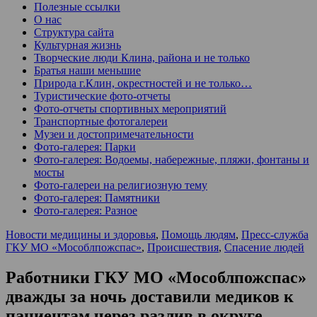
Полезные ссылки
О нас
Структура сайта
Культурная жизнь
Творческие люди Клина, района и не только
Братья наши меньшие
Природа г.Клин, окрестностей и не только…
Туристические фото-отчеты
Фото-отчеты спортивных мероприятий
Транспортные фотогалереи
Музеи и достопримечательности
Фото-галерея: Парки
Фото-галерея: Водоемы, набережные, пляжи, фонтаны и
мосты
Фото-галереи на религиозную тему
Фото-галерея: Памятники
Фото-галерея: Разное
Новости медицины и здоровья
,
Помощь людям
,
Пресс-служба
ГКУ МО «Мособлпожспас»
,
Происшествия
,
Спасение людей
Работники ГКУ МО «Мособлпожспас»
дважды за ночь доставили медиков к
пациентам через разлив в округе