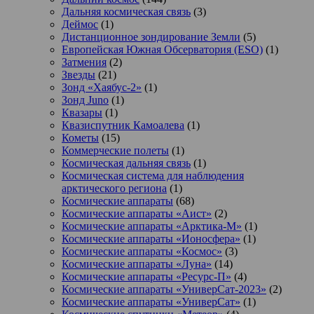
Дальняя космическая связь
(3)
Деймос
(1)
Дистанционное зондирование Земли
(5)
Европейская Южная Обсерватория (ESO)
(1)
Затмения
(2)
Звезды
(21)
Зонд «Хаябус-2»
(1)
Зонд Juno
(1)
Квазары
(1)
Квазиспутник Камоалева
(1)
Кометы
(15)
Коммерческие полеты
(1)
Космическая дальняя связь
(1)
Космическая система для наблюдения
арктического региона
(1)
Космические аппараты
(68)
Космические аппараты «Аист»
(2)
Космические аппараты «Арктика-М»
(1)
Космические аппараты «Ионосфера»
(1)
Космические аппараты «Космос»
(3)
Космические аппараты «Луна»
(14)
Космические аппараты «Ресурс-П»
(4)
Космические аппараты «УниверСат-2023»
(2)
Космические аппараты «УниверСат»
(1)