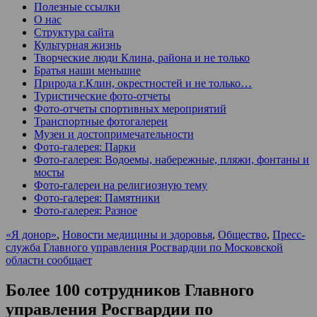
Полезные ссылки
О нас
Структура сайта
Культурная жизнь
Творческие люди Клина, района и не только
Братья наши меньшие
Природа г.Клин, окрестностей и не только…
Туристические фото-отчеты
Фото-отчеты спортивных мероприятий
Транспортные фотогалереи
Музеи и достопримечательности
Фото-галерея: Парки
Фото-галерея: Водоемы, набережные, пляжи, фонтаны и
мосты
Фото-галереи на религиозную тему
Фото-галерея: Памятники
Фото-галерея: Разное
«Я донор»
,
Новости медицины и здоровья
,
Общество
,
Пресс-
служба Главного управления Росгвардии по Московской
области сообщает
Более 100 сотрудников Главного
управления Росгвардии по