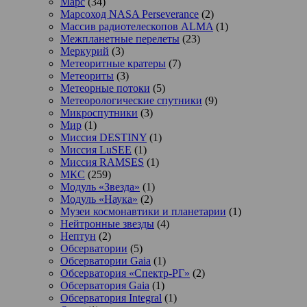
Марс
(34)
Марсоход NASA Perseverance
(2)
Массив радиотелескопов ALMA
(1)
Межпланетные перелеты
(23)
Меркурий
(3)
Метеоритные кратеры
(7)
Метеориты
(3)
Метеорные потоки
(5)
Метеорологические спутники
(9)
Микроспутники
(3)
Мир
(1)
Миссия DESTINY
(1)
Миссия LuSEE
(1)
Миссия RAMSES
(1)
МКС
(259)
Модуль «Звезда»
(1)
Модуль «Наука»
(2)
Музеи космонавтики и планетарии
(1)
Нейтронные звезды
(4)
Нептун
(2)
Обсерватории
(5)
Обсерватории Gaia
(1)
Обсерватория «Спектр-РГ»
(2)
Обсерватория Gaia
(1)
Обсерватория Integral
(1)