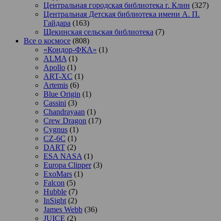
Центральная городская библиотека г. Клин
(327)
Центральная Детская библиотека имени А. П.
Гайдара
(163)
Щекинская сельская библиотека
(7)
Все о космосе
(808)
«Кондор-ФКА»
(1)
ALMA
(1)
Apollo
(1)
ART-XC
(1)
Artemis
(6)
Blue Origin
(1)
Cassini
(3)
Chandrayaan
(1)
Crew Dragon
(17)
Cygnus
(1)
CZ-6C
(1)
DART
(2)
ESA NASA
(1)
Europa Clipper
(3)
ExoMars
(1)
Falcon
(5)
Hubble
(7)
InSight
(2)
James Webb
(36)
JUICE
(2)