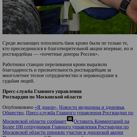
Среди желающих пополнить банк крови были не только те,
кто присоединился в благотворительной акции впервые, но и
росгвардейцы — «почетные доноры России».
Работники станции переливания крови выразили
благодарность и признательность росгвардейцам за
многолетнее тесное сотрудничество и неравнодушие к
судьбам людей.
Пресс-служба Главного управления
Росгвардии по Московской области
Опубликовано
«Я донор»
,
Новости медицины и здоровья
,
Общество
,
Пресс-служба Главного управления Росгвардии по
comment
Московской области сообщает
Оставить Комментарий
на
Более 100 сотрудников Главного управления Росгвардии по
Московской области приняли участие в донорской акции