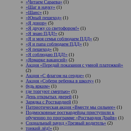
«Читаем Сараева»
(1)
«Шаг в науку»
(1)
«Шанс»
(1)
«Юный пешеход»
(1)
«Я донор»
(5)
«Я дружу со светофором!»
(1)
«Я знаю ПДД!»
(2)
«Я и моя семья соблюдаем ПДД»
(2)
«Я и папа соблюдаем ПДД»
(1)
«Я пешеход»
(3)
«Я соблюдаю ПДД!»
(1)
«Ярмарке вакансий»
(2)
Акция «Передай показания с умной платежкой»
(2)
Акция «С флагом на сердце»
(1)
Акция «Собери ребенка в школу»
(1)
будь ярким»
(1)
где торгуют смертью»
(1)
День открытых дверей
(1)
Зарядка с Росгвардией
(1)
Патриотическая акция «Вместе мы сильнее»
(1)
Подмосковные росгвардейцы приступили к
обучению по программе «Росгвардия Драйв»
(1)
Социальный раунд «Трезвый водитель»
(2)
тонкий лёд!»
(1)