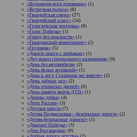
«Вспомним всех поименно»
(1)
«Встречная полоса»
(8)
«Гвардейская смена»
(27)
«Гвардейский класс»
(24)
«Георгиевская ленточка»
(8)
«Голос Победы»
(1)
«Город без опасности»
(1)
«Гражданский мониторинг»
(2)
«Грузовик»
(5)
«Дарите книги с любовью»
(1)
«Дед мороз специального назначения»
(9)
«День без автомобиля»
(2)
«День белых журавлей»
(1)
«День в лесу. Сохраним лес вместе»
(2)
«День добрых дел»
(2)
«День открытых дверей»
(6)
«День памяти жертв ДТП»
(1)
«Дерево добра»
(4)
«Дети России»
(3)
«Детское кресло
(7)
«Детям Подмосковья – безопасные дороги»
(2)
«Детям-безопасные дороги!»
(1)
«Диктант Победы»
(3)
«Дни Росгвардии»
(9)
«Добрая дорога детства»
(2)