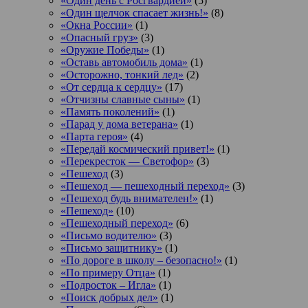
«Один день с Росгвардией»
(5)
«Один щелчок спасает жизнь!»
(8)
«Окна России»
(1)
«Опасный груз»
(3)
«Оружие Победы»
(1)
«Оставь автомобиль дома»
(1)
«Осторожно, тонкий лед»
(2)
«От сердца к сердцу»
(17)
«Отчизны славные сыны»
(1)
«Память поколений»
(1)
«Парад у дома ветерана»
(1)
«Парта героя»
(4)
«Передай космический привет!»
(1)
«Перекресток — Светофор»
(3)
«Пешеход
(3)
«Пешеход — пешеходный переход»
(3)
«Пешеход будь внимателен!»
(1)
«Пешеход»
(10)
«Пешеходный переход»
(6)
«Письмо водителю»
(3)
«Письмо защитнику»
(1)
«По дороге в школу – безопасно!»
(1)
«По примеру Отца»
(1)
«Подросток ‒ Игла»
(1)
«Поиск добрых дел»
(1)