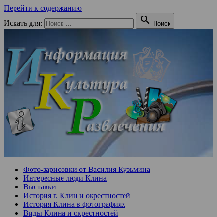
Перейти к содержанию

Искать для:
Поиск
Фото-зарисовки от Василия Кузьмина
Интересные люди Клина
Выставки
История г. Клин и окрестностей
История Клина в фотографиях
Виды Клина и окрестностей