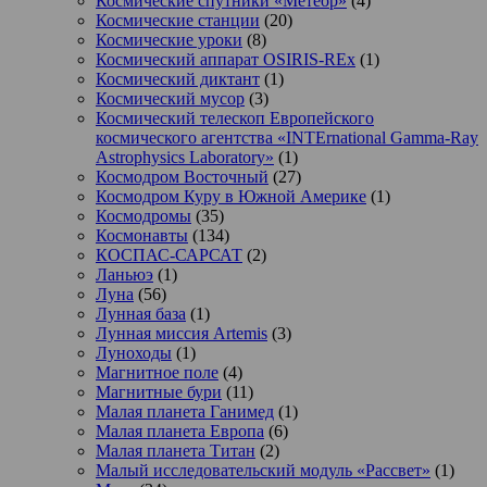
Космические спутники «Метеор»
(4)
Космические станции
(20)
Космические уроки
(8)
Космический аппарат OSIRIS-REx
(1)
Космический диктант
(1)
Космический мусор
(3)
Космический телескоп Европейского
космического агентства «INTErnational Gamma-Ray
Astrophysics Laboratory»
(1)
Космодром Восточный
(27)
Космодром Куру в Южной Америке
(1)
Космодромы
(35)
Космонавты
(134)
КОСПАС-САРСАТ
(2)
Ланьюэ
(1)
Луна
(56)
Лунная база
(1)
Лунная миссия Artemis
(3)
Луноходы
(1)
Магнитное поле
(4)
Магнитные бури
(11)
Малая планета Ганимед
(1)
Малая планета Европа
(6)
Малая планета Титан
(2)
Малый исследовательский модуль «Рассвет»
(1)