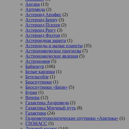
Ангара
(13)
Артемида
(2)
Астероид Апофис
(2)
Астероид Бенну
(3)
Астероид Психея
(2)
Астероид Рюгу
(3)
Астероид Фаэтон
(1)
Астероидная защита
(1)
Астероиды и малые планеты
(35)
Астрономические прогнозы
(7)
Астрономические явления
(5)
Астрономия
(5)
Байконур
(106)
Белые карлики
(1)
Бетельгейзе
(1)
Биоспутники
(1)
Биоспутники «Бион»
(5)
Буран
(1)
Венера
(12)
Галактика Андромеда
(2)
Галактика Млечный путь
(8)
Галактики
(24)
Гидрометеорологические спутники «Арктика»
(1)
ГЛОНАСС
(5)
Дальний космос
(144)