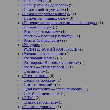
«Поклонимся»
(6)
«Полицейский Дед Мороз»
(5)
«Помоги пойти учиться»
(1)
«Помоги собраться в школу»
(1)
«Помочь без лишних слов»
(3)
«Посвящение первоклассников в пешеходы»
(1)
«Посылка бойцу»
(1)
«Разговоры о важном»
(1)
«Ребенок – пассажир пешеход»
(4)
«Ремень безопасности»
(3)
«Рецидив»
(1)
«РОДИТЕЛЬСКИЙ КОНТРОЛЬ»
(1)
«Ромашка безопасности»
(2)
«Росгвардия Драйв»
(3)
«Росгвардия. В особых условиях»
(1)
«Россия — страна героев!»
(1)
«Сад памяти»
(1)
«Свеча памяти»
(6)
«Своих не бросаем»
(1)
«Связь поколений»
(7)
«Сдай батарейку — спаси природу»
(1)
«Семейные ценности»
(1)
«СИМ»
(2)
«Слезь с велосипеда»
(1)
«Сними наушники»
(1)