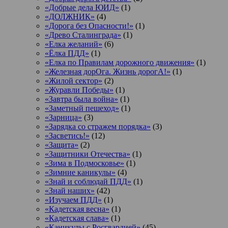
«Добрые дела ЮИД»
(1)
«ДОЛЖНИК»
(4)
«Дорога без Опасности!»
(1)
«Древо Сталинграда»
(1)
«Елка желаний»
(6)
«Ёлка ПДД»
(1)
«Елка по Правилам дорожного движения»
(1)
«Железная дорОга. Жизнь дорогА!»
(1)
«Жилой сектор»
(2)
«Журавли Победы»
(1)
«Завтра была война»
(1)
«Заметный пешеход»
(1)
«Зарница»
(3)
«Зарядка со стражем порядка»
(3)
«Засветись!»
(12)
«Защита»
(2)
«Защитники Отечества»
(1)
«Зима в Подмосковье»
(1)
«Зимние каникулы»
(4)
«Знай и соблюдай ПДД»
(1)
«Знай наших»
(42)
«Изучаем ПДД»
(1)
«Кадетская весна»
(1)
«Кадетская слава»
(1)
«Каникулы с Росгвардией»
(45)