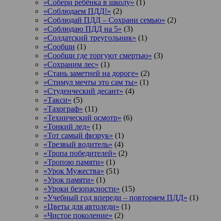
«Собери ребёнка в школу»
(1)
«Соблюдаем ПДД!»
(2)
«Соблюдай ПДД – Сохрани семью»
(2)
«Соблюдаю ПДД на 5»
(3)
«Солдатский треугольник»
(1)
«Сообщи
(1)
«Сообщи где торгуют смертью»
(3)
«Сохраним лес»
(1)
«Стань заметней на дороге»
(2)
«Стимул мечты это сам ты»
(1)
«Студенческий десант»
(4)
«Такси»
(5)
«Тахограф»
(11)
«Технический осмотр»
(6)
«Тонкий лед»
(1)
«Тот самый физрук»
(1)
«Трезвый водитель»
(4)
«Тропа победителей»
(2)
«Тропою памяти»
(1)
«Урок Мужества»
(51)
«Урок памяти»
(1)
«Уроки безопасности»
(15)
«Учебный год впереди – повторяем ПДД»
(1)
«Цветы для автоледи»
(1)
«Чистое поколение»
(2)