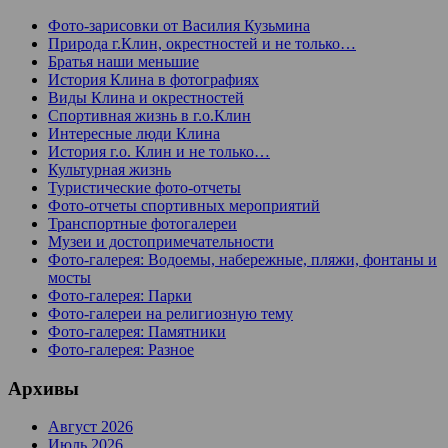
Фото-зарисовки от Василия Кузьмина
Природа г.Клин, окрестностей и не только…
Братья наши меньшие
История Клина в фотографиях
Виды Клина и окрестностей
Спортивная жизнь в г.о.Клин
Интересные люди Клина
История г.о. Клин и не только…
Культурная жизнь
Туристические фото-отчеты
Фото-отчеты спортивных мероприятий
Транспортные фотогалереи
Музеи и достопримечательности
Фото-галерея: Водоемы, набережные, пляжи, фонтаны и
мосты
Фото-галерея: Парки
Фото-галереи на религиозную тему
Фото-галерея: Памятники
Фото-галерея: Разное
Архивы
Август 2026
Июль 2026