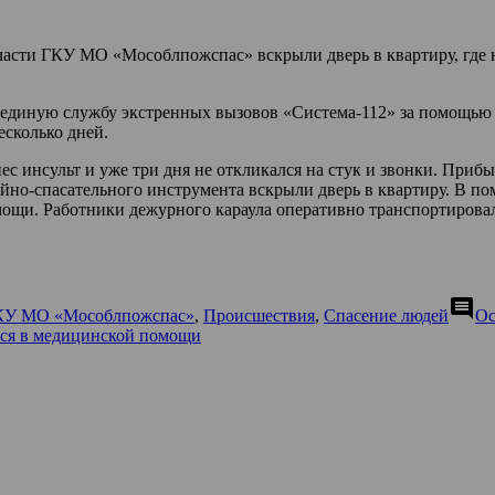
й части ГКУ МО «Мособлпожспас» вскрыли дверь в квартиру, гд
в единую службу экстренных вызовов «Система-112» за помощью
есколько дней.
с инсульт и уже три дня не откликался на стук и звонки. Приб
но-спасательного инструмента вскрыли дверь в квартиру. В по
ощи. Работники дежурного караула оперативно транспортировал
comment
ГКУ МО «Мособлпожспас»
,
Происшествия
,
Спасение людей
Ос
йся в медицинской помощи