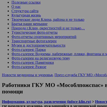
Полезные ссылки
О нас
Структура сайта
Культурная жизнь
Творческие люди Клина, района и не только
Братья наши меньшие
Природа г.Клин, окрестностей и не только…
Туристические фото-отчеты
Фото-отчеты спортивных мероприятий
Транспортные фотогалереи
Музеи и достопримечательности
Фото-галерея: Парки
Фото-галерея: Водоемы, набережные, пляжи, фонтаны и 
Фото-галереи на религиозную тему
Фото-галерея: Памятники
Фото-галерея: Разное
Новости медицины и здоровья
,
Пресс-служба ГКУ МО «Мособ
Работники ГКУ МО «Мособлпожспас» вс
помощи
Информация, культура, развлечения (infoce-klin.ru)
>
Новости
где находился мужчина, нуждающийся в медицинской пом