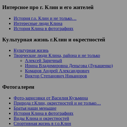
Интерсное про г. Клин и его жителей
История г.о. Клин и не только…
Интересные люди Клина
История Клина в фотографиях
Культурная жизнь г.Клин и окрестностей
Культурная жизнь
Творческие люди Клина, района и не только
Алексей Заричный
Ирина Владимировна Деньгова (Лукашенко)
Комаров Андрей Александрович
Виктор Степанович Никаноров
Фотогалереи
Фото-зарисовки от Василия Кузьмина
Природа г.Клин, окрестностей и не только…
Братья наши меньшие
История Клина в фотографиях
Виды Клина и окрестностей
Спортивная жизнь в г.о.Клин