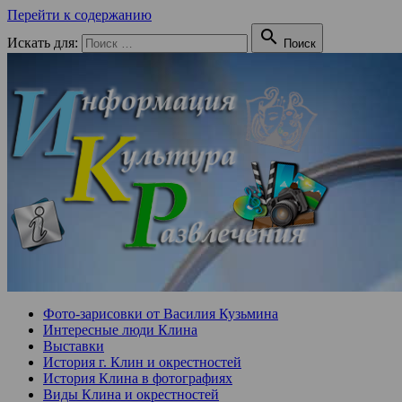
Перейти к содержанию

Искать для:
Поиск
Фото-зарисовки от Василия Кузьмина
Интересные люди Клина
Выставки
История г. Клин и окрестностей
История Клина в фотографиях
Виды Клина и окрестностей