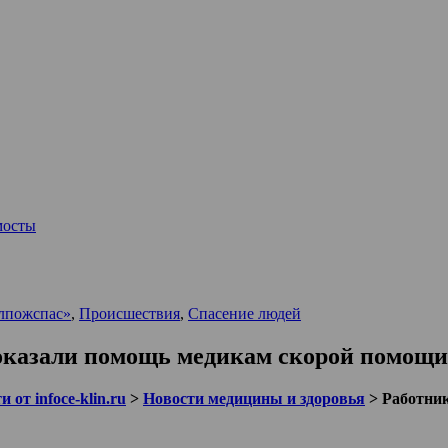
мосты
лпожспас»
,
Происшествия
,
Спасение людей
казали помощь медикам скорой помощи
 от infoce-klin.ru
>
Новости медицины и здоровья
>
Работни