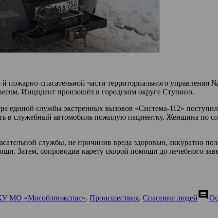
 334-й пожарно-спасательной части территориального управлен
есом. Инцидент произошёл в городском округе Ступино.
ра единой службы экстренных вызовов «Система-112» поступило
ь в служебный автомобиль пожилую пациентку. Женщина по сост
асательной службы, не причинив вреда здоровью, аккуратно по
ощи. Затем, сопроводив карету скорой помощи до лечебного зав
comment
ГКУ МО «Мособлпожспас»
,
Происшествия
,
Спасение людей
Ос