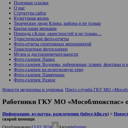
Полезные ссылки
О нас
Структура сайта
Культурная жизнь
Творческие люди Клина, района и не только
Братья наши меньшие
Природа г.Клин, окрестностей и не только…
Туристические фото-отчеты
Фото-отчеты спортивных мероприятий
Транспортные фотогалереи
Музеи и достопримечательности
Фото-галерея: Парки
Фото-галерея: Водоемы, набережные, пляжи, фонтаны и 
Фото-галереи на религиозную тему
Фото-галерея: Памятники
Фото-галерея: Разное
Новости медицины и здоровья
,
Пресс-служба ГКУ МО «Мособ
Работники ГКУ МО «Мособлпожспас» о
Информация, культура, развлечения (infoce-klin.ru)
>
Новости
скорой помощи
Опубликовано
13.03.2024
Автор
informer