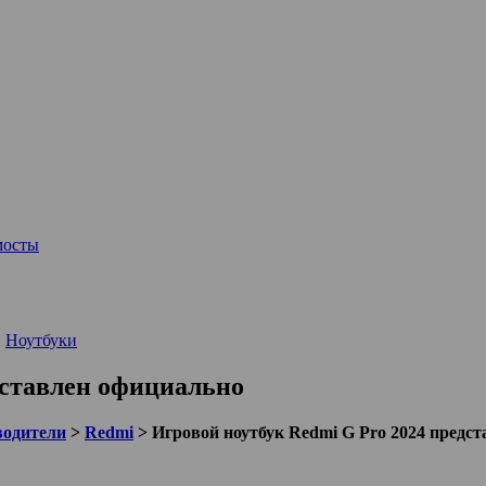
мосты
,
Ноутбуки
дставлен официально
водители
>
Redmi
>
Игровой ноутбук Redmi G Pro 2024 предс