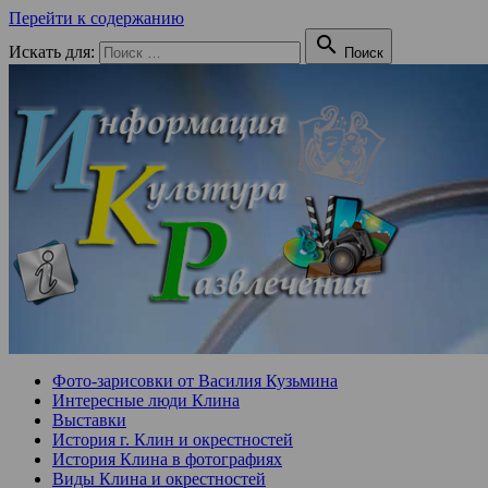
Перейти к содержанию

Искать для:
Поиск
Фото-зарисовки от Василия Кузьмина
Интересные люди Клина
Выставки
История г. Клин и окрестностей
История Клина в фотографиях
Виды Клина и окрестностей