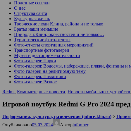
Полезные ссылки
О нас
Структура сайта
Культурная жизнь
Творческие люди Клина, района и не только
Братья наши меньшие
Природа г.Клин, окрестностей и не только…
Туристические фото-отчеты
Фото-отчеты спортивных мероприятий
Транспортные фотогалереи
Музеи и достопримечательности
Фото-галерея: Парки
Фото-галерея: Водоемы, набережные, пляжи, фонтаны и 
Фото-галереи на религиозную тему
Фото-галерея: Памятники
Фото-галерея: Разное
Redmi
,
Компьютерные новости
,
Новости мобильных устройств
Игровой ноутбук Redmi G Pro 2024 пре
Информация, культура, развлечения (infoce-klin.ru)
>
Произ
Опубликовано
05.03.2024
Автор
informer