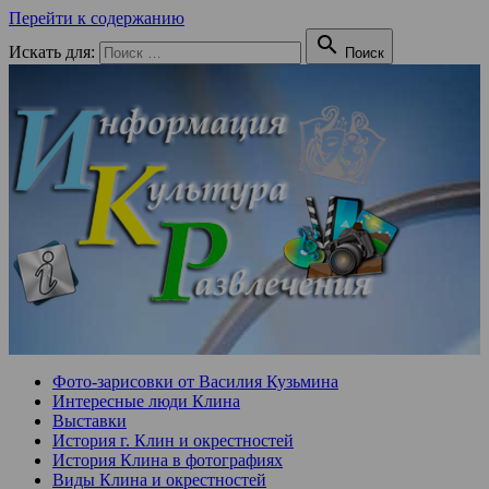
Перейти к содержанию

Искать для:
Поиск
Фото-зарисовки от Василия Кузьмина
Интересные люди Клина
Выставки
История г. Клин и окрестностей
История Клина в фотографиях
Виды Клина и окрестностей