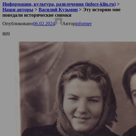
Информация, культура, развлечения (infoce-klin.ru)
>
Наши авторы
>
Василий Кузьмин
>
Эту историю мне
поведали исторические снимки
Опубликовано
06.02.2024
Автор
informer
809