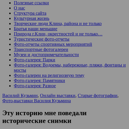
Полезные ссылки
О нас
Структура сайта
Культурная жизнь
Творческие люди Клина, района и не только
Братья наши меньшие
Природа г.Клин, окрестностей и не только…
Туристические фото-отчеты
Фото-отчеты спортивных мероприятий
Транспортные фотогалереи
Музеи и достопримечательности
Фото-галерея: Парки
Фото-галерея: Водоемы, набережные, пляжи, фонтаны и
мосты
Фото-галереи на религиозную тему
Фото-галерея: Памятники
Фото-галерея: Разное
Василий Кузьмин
,
Онлайн выставки
,
Старые фотографии
,
Фото-выставки Василия Кузьмина
Эту историю мне поведали
исторические снимки