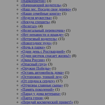
«Наркопритон»
(3)
«Начинающий водитель»
(2)
«Наш лес. Посади свое дерево»
(5)
«Наши семейные книги»
(1)
«Неделя мужества»
(1)
«Некуда спешить»
(6)
«Нелегал»
(4)
«Нелегальный перевозчик»
(1)
«Нет ненависти и вражде»
(2)
«Нетрезвый водитель»
(15)
«Новогоднее чудо»
(1)
«Ночь в парке»
(2)
«Один день с Росгвардией»
(5)
«Один щелчок спасает жизнь!»
(8)
«Окна России»
(1)
«Опасный груз»
(3)
«Оружие Победы»
(1)
«Оставь автомобиль дома»
(1)
«Осторожно, тонкий лед»
(2)
«От сердца к сердцу»
(17)
«Отчизны славные сыны»
(1)
«Память поколений»
(1)
«Парад у дома ветерана»
(1)
«Парта героя»
(4)
«Передай космический привет!»
(1)