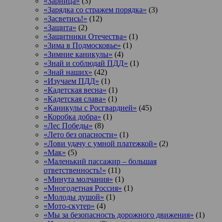
«Зарница»
(3)
«Зарядка со стражем порядка»
(3)
«Засветись!»
(12)
«Защита»
(2)
«Защитники Отечества»
(1)
«Зима в Подмосковье»
(1)
«Зимние каникулы»
(4)
«Знай и соблюдай ПДД»
(1)
«Знай наших»
(42)
«Изучаем ПДД»
(1)
«Кадетская весна»
(1)
«Кадетская слава»
(1)
«Каникулы с Росгвардией»
(45)
«Коробка добра»
(1)
«Лес Победы»
(8)
«Лето без опасности»
(1)
«Лови удачу с умной платежкой»
(2)
«Мак»
(5)
«Маленький пассажир – большая
ответственность!»
(11)
«Минута молчания»
(1)
«Многодетная Россия»
(1)
«Молоды душой»
(1)
«Мото-скутер»
(4)
«Мы за безопасность дорожного движения»
(1)