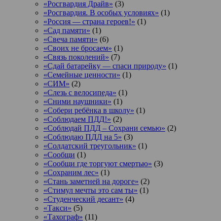
«Росгвардия Драйв»
(3)
«Росгвардия. В особых условиях»
(1)
«Россия — страна героев!»
(1)
«Сад памяти»
(1)
«Свеча памяти»
(6)
«Своих не бросаем»
(1)
«Связь поколений»
(7)
«Сдай батарейку — спаси природу»
(1)
«Семейные ценности»
(1)
«СИМ»
(2)
«Слезь с велосипеда»
(1)
«Сними наушники»
(1)
«Собери ребёнка в школу»
(1)
«Соблюдаем ПДД!»
(2)
«Соблюдай ПДД – Сохрани семью»
(2)
«Соблюдаю ПДД на 5»
(3)
«Солдатский треугольник»
(1)
«Сообщи
(1)
«Сообщи где торгуют смертью»
(3)
«Сохраним лес»
(1)
«Стань заметней на дороге»
(2)
«Стимул мечты это сам ты»
(1)
«Студенческий десант»
(4)
«Такси»
(5)
«Тахограф»
(11)