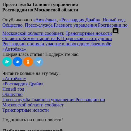
Пресс-служба Главного управления
Росгвардии по Московской области
Опубликовано
«Автоёлка»
,
«Росгвардия Драйв»
,
Новый год
,
Общество
,
Пресс-служба Главного управления Росгвардии по
comment
Московской области сообщает
,
Транспортные новости
Оставить Комментарий
на В Подмосковье сотрудники
Росгвардии приняли участие в новогоднем флешмобе
«Автоёлка»
Понравилась статья? Поддержите нас!
Читайте больше на эту тему:
«Автоёлка»
«Росгвардия Драйв»
Новый год
Общество
Пресс-служба Главного управления Росгвардии по
Московской области сообщает
Транспортные новости
Подпишись на наши новости!