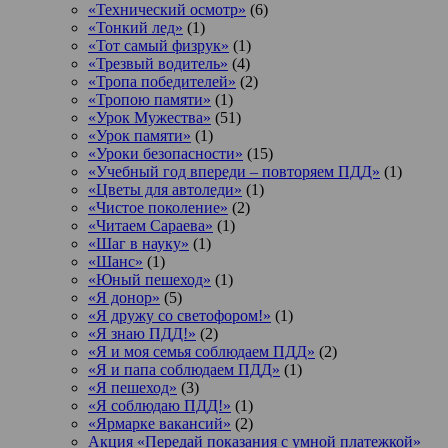
«Технический осмотр»
(6)
«Тонкий лед»
(1)
«Тот самый физрук»
(1)
«Трезвый водитель»
(4)
«Тропа победителей»
(2)
«Тропою памяти»
(1)
«Урок Мужества»
(51)
«Урок памяти»
(1)
«Уроки безопасности»
(15)
«Учебный год впереди – повторяем ПДД»
(1)
«Цветы для автоледи»
(1)
«Чистое поколение»
(2)
«Читаем Сараева»
(1)
«Шаг в науку»
(1)
«Шанс»
(1)
«Юный пешеход»
(1)
«Я донор»
(5)
«Я дружу со светофором!»
(1)
«Я знаю ПДД!»
(2)
«Я и моя семья соблюдаем ПДД»
(2)
«Я и папа соблюдаем ПДД»
(1)
«Я пешеход»
(3)
«Я соблюдаю ПДД!»
(1)
«Ярмарке вакансий»
(2)
Акция «Передай показания с умной платежкой»