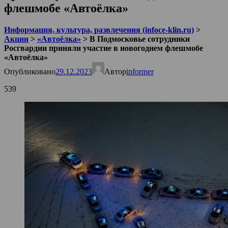
флешмобе «Автоёлка»
Информация, культура, развлечения (infoce-klin.ru)
>
Акции
>
«Автоёлка»
>
В Подмосковье сотрудники
Росгвардии приняли участие в новогоднем флешмобе
«Автоёлка»
Опубликовано
29.12.2023
Автор
informer
539