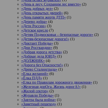
«День в лесу. Сохраним лес вместе»
(2)
«День добрых дел»
(2)
«День открытых дверей»
(6)
«День памяти жертв ДТП»
(1)
«Дерево добра»
(4)
«Дети России»
(3)
«Детское кресло
(7)
«Детям Подмосковья – безопасные дороги»
(2)
«Детям-безопасные дороги!»
(1)
«Диктант Победы»
(3)
«Дни Росгвардии»
(9)
«Добрая дорога детства»
(2)
«Добрые дела ЮИД»
(1)
«ДОЛЖНИК»
(4)
«Дорога без Опасности!»
(1)
«Древо Сталинграда»
(1)
«Елка желаний»
(6)
«Ёлка ПДД»
(1)
«Елка по Правилам дорожного движения»
(1)
«Железная дорОга. Жизнь дорогА!»
(1)
«Жилой сектор»
(2)
«Журавли Победы»
(1)
«Завтра была война»
(1)
«Заметный пешеход»
(1)