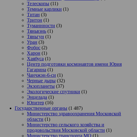
Телескопы
(11)
Темные карлики
(1)
Титан
(3)
Тритон
(1)
Туманнности
(3)
Тяньвэнь
(1)
Тяньгун
(1)
Уран
(3)
Фобос
(2)
Харон
(1)
Хаябуса
(1)
Центр подготовки космонавтов имени Юрия
Гагарина
(1)
Чанчжэн-6-си
(1)
Черные дыры
(32)
Экзопланеты
(37)
Экологические спутники
(1)
Энцелада
(1)
Юпитер
(16)
Государственные органы
(1 487)
Министерство здравоохранения Московской
области
(1)
Министерство сельского хозяйства и
продовольствия Московской области
(1)
Министерство транспорта МО
(1)