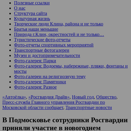
Полезные ссылки
О нас
Структура сайта
Культурная жизнь
Творческие люди Клина, района и не только
Братья наши меньшие
Природа г.Клин, окрестностей и не только…
Туристические фото-отчеты
Фото-отчеты спортивных мероприятий
Транспортные фотогалереи
Музеи и достопримечательности
Фото-галерея: Парки
Фото-галерея: Водоемы, набережные, пляжи, фонтаны и
мосты
Фото-галереи на религиозную тему
Фото-галерея: Памятники
Фото-галерея: Разное
«Автоёлка»
,
«Росгвардия Драйв»
,
Новый год
,
Общество
,
Пресс-служба Главного управления Росгвардии по
Московской области сообщает
,
Транспортные новости
В Подмосковье сотрудники Росгвардии
приняли участие в новогоднем