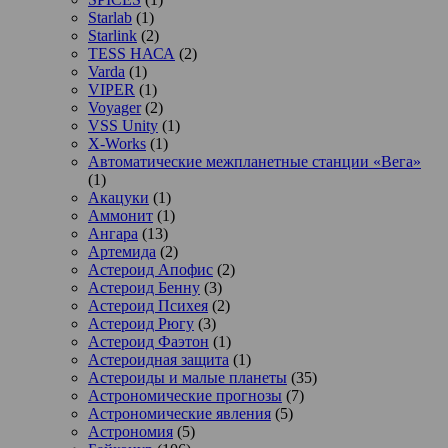
Starlab
(1)
Starlink
(2)
TESS НАСА
(2)
Varda
(1)
VIPER
(1)
Voyager
(2)
VSS Unity
(1)
X-Works
(1)
Автоматические межпланетные станции «Вега»
(1)
Акацуки
(1)
Аммонит
(1)
Ангара
(13)
Артемида
(2)
Астероид Апофис
(2)
Астероид Бенну
(3)
Астероид Психея
(2)
Астероид Рюгу
(3)
Астероид Фаэтон
(1)
Астероидная защита
(1)
Астероиды и малые планеты
(35)
Астрономические прогнозы
(7)
Астрономические явления
(5)
Астрономия
(5)