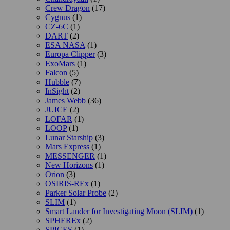
Crew Dragon
(17)
Cygnus
(1)
CZ-6C
(1)
DART
(2)
ESA NASA
(1)
Europa Clipper
(3)
ExoMars
(1)
Falcon
(5)
Hubble
(7)
InSight
(2)
James Webb
(36)
JUICE
(2)
LOFAR
(1)
LOOP
(1)
Lunar Starship
(3)
Mars Express
(1)
MESSENGER
(1)
New Horizons
(1)
Orion
(3)
OSIRIS-REx
(1)
Parker Solar Probe
(2)
SLIM
(1)
Smart Lander for Investigating Moon (SLIM)
(1)
SPHEREx
(2)
SPICES
(1)