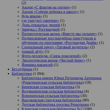
(2)
Акция «С флагом на сердце»
(1)
Акция «Собери ребенка в школу»
(1)
будь ярким»
(1)
где торгуют смертью»
(1)
День открытых дверей
(1)
Зарядка с Росгвардией
(1)
Патриотическая акция «Вместе мы сильнее»
(1)
Подмосковные росгвардейцы приступили к
обучению по программе «Росгвардия Драйв»
(1)
Социальный раунд «Трезвый водитель»
(2)
тонкий лёд!»
(1)
Фото-челлендж «Связь поколений»
(2)
Экологическая акция «Чистый берег»
(1)
Ярмарка вакансий
(1)
Без рубрики
(1)
Библиотеки
(1 094)
Библиотека имени Юрия Петровича Артюхина
(Решоткинская сельская библиотека)
(18)
Биревская сельская библиотека
(3)
Воздвиженская сельская библиотека
(4)
Воронинская сельская библиотека
(30)
Высоковская городская библиотека
(80)
Детская библиотека поселка Решоткино
(1)
Клинская городская библиотека №2
(100)