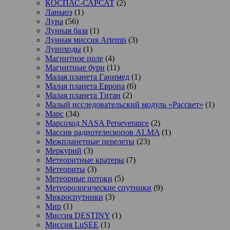
КОСПАС-САРСАТ
(2)
Ланьюэ
(1)
Луна
(56)
Лунная база
(1)
Лунная миссия Artemis
(3)
Луноходы
(1)
Магнитное поле
(4)
Магнитные бури
(11)
Малая планета Ганимед
(1)
Малая планета Европа
(6)
Малая планета Титан
(2)
Малый исследовательский модуль «Рассвет»
(1)
Марс
(34)
Марсоход NASA Perseverance
(2)
Массив радиотелескопов ALMA
(1)
Межпланетные перелеты
(23)
Меркурий
(3)
Метеоритные кратеры
(7)
Метеориты
(3)
Метеорные потоки
(5)
Метеорологические спутники
(9)
Микроспутники
(3)
Мир
(1)
Миссия DESTINY
(1)
Миссия LuSEE
(1)