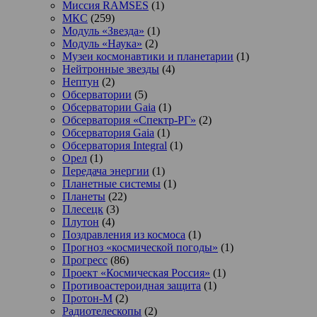
Миссия RAMSES
(1)
МКС
(259)
Модуль «Звезда»
(1)
Модуль «Наука»
(2)
Музеи космонавтики и планетарии
(1)
Нейтронные звезды
(4)
Нептун
(2)
Обсерватории
(5)
Обсерватории Gaia
(1)
Обсерватория «Спектр-РГ»
(2)
Обсерватория Gaia
(1)
Обсерватория Integral
(1)
Орел
(1)
Передача энергии
(1)
Планетные системы
(1)
Планеты
(22)
Плесецк
(3)
Плутон
(4)
Поздравления из космоса
(1)
Прогноз «космической погоды»
(1)
Прогресс
(86)
Проект «Космическая Россия»
(1)
Противоастероидная защита
(1)
Протон-М
(2)
Радиотелескопы
(2)