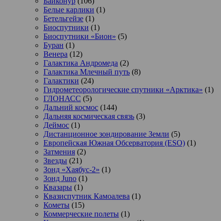
Байконур
(106)
Белые карлики
(1)
Бетельгейзе
(1)
Биоспутники
(1)
Биоспутники «Бион»
(5)
Буран
(1)
Венера
(12)
Галактика Андромеда
(2)
Галактика Млечный путь
(8)
Галактики
(24)
Гидрометеорологические спутники «Арктика»
(1)
ГЛОНАСС
(5)
Дальний космос
(144)
Дальняя космическая связь
(3)
Деймос
(1)
Дистанционное зондирование Земли
(5)
Европейская Южная Обсерватория (ESO)
(1)
Затмения
(2)
Звезды
(21)
Зонд «Хаябус-2»
(1)
Зонд Juno
(1)
Квазары
(1)
Квазиспутник Камоалева
(1)
Кометы
(15)
Коммерческие полеты
(1)