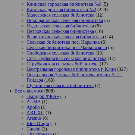
Клинская городская библиотека №6
(5)
Клинская детская библиотека №2
(259)
Малеевская сельская библиотека
(12)
Новощаповская сельская библиотека
(5)
Нудольская сельская библиотека
(6)
Петровская сельская библиотека
(10)
Решетниковская сельская библиотека
(14)
Сельская библиотека пос. Нарынка
(6)
Сельская библиотека пос. Чайковского
(5)
Слободская сельская библиотека
(13)
Спас-Заулковская сельская библиотека
(17)
Струбковская сельская библиотека
(17)
Центральная городская библиотека г. Клин
(327)
Центральная Детская библиотека имени А. П.
Гайдара
(163)
Щекинская сельская библиотека
(7)
Все о космосе
(808)
«Кондор-ФКА»
(1)
ALMA
(1)
Apollo
(1)
ART-XC
(1)
Artemis
(6)
Blue Origin
(1)
Cassini
(3)
Chandrayaan
(1)