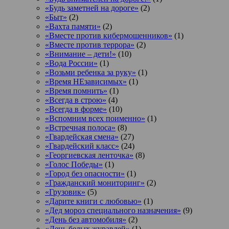
«Будь заметней на дороге»
(2)
«Быт»
(2)
«Вахта памяти»
(2)
«Вместе против кибермошенников»
(1)
«Вместе против террора»
(2)
«Внимание – дети!»
(10)
«Вода России»
(1)
«Возьми ребенка за руку»
(1)
«Время НЕзависимых»
(1)
«Время помнить»
(1)
«Всегда в строю»
(4)
«Всегда в форме»
(10)
«Вспомним всех поименно»
(1)
«Встречная полоса»
(8)
«Гвардейская смена»
(27)
«Гвардейский класс»
(24)
«Георгиевская ленточка»
(8)
«Голос Победы»
(1)
«Город без опасности»
(1)
«Гражданский мониторинг»
(2)
«Грузовик»
(5)
«Дарите книги с любовью»
(1)
«Дед мороз специального назначения»
(9)
«День без автомобиля»
(2)
«День белых журавлей»
(1)