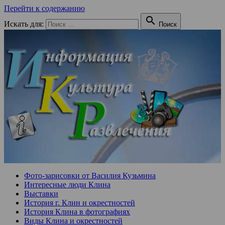
Перейти к содержанию

Искать для:
Поиск
Фото-зарисовки от Василия Кузьмина
Интересные люди Клина
Выставки
История г. Клин и окрестностей
История Клина в фотографиях
Виды Клина и окрестностей