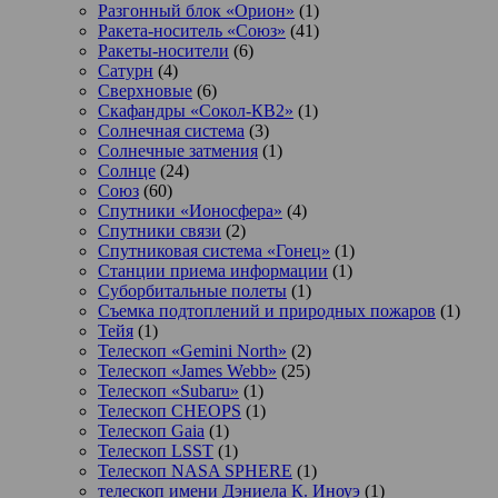
Разгонный блок «Орион»
(1)
Ракета-носитель «Союз»
(41)
Ракеты-носители
(6)
Сатурн
(4)
Сверхновые
(6)
Скафандры «Сокол-КВ2»
(1)
Солнечная система
(3)
Солнечные затмения
(1)
Солнце
(24)
Союз
(60)
Спутники «Ионосфера»
(4)
Спутники связи
(2)
Спутниковая система «Гонец»
(1)
Станции приема информации
(1)
Суборбитальные полеты
(1)
Съемка подтоплений и природных пожаров
(1)
Тейя
(1)
Телескоп «Gemini North»
(2)
Телескоп «James Webb»
(25)
Телескоп «Subaru»
(1)
Телескоп CHEOPS
(1)
Телескоп Gaia
(1)
Телескоп LSST
(1)
Телескоп NASA SPHERE
(1)
телескоп имени Дэниела К. Иноуэ
(1)