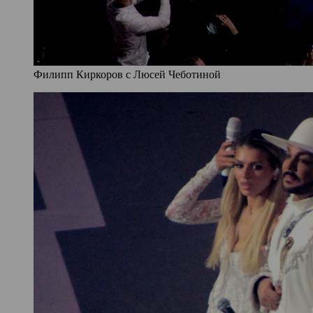
Филипп Киркоров с Люсей Чеботиной