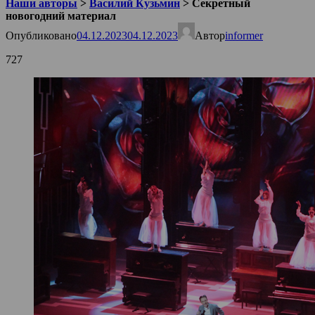
Наши авторы
>
Василий Кузьмин
>
Секретный
новогодний материал
Опубликовано
04.12.2023
04.12.2023
Автор
informer
727