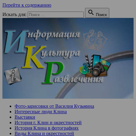
Перейти к содержанию

Искать для:
Поиск
Фото-зарисовки от Василия Кузьмина
Интересные люди Клина
Выставки
История г. Клин и окрестностей
История Клина в фотографиях
Виды Клина и окрестностей