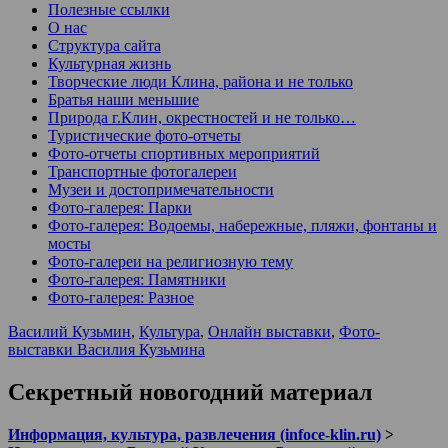
Полезные ссылки
О нас
Структура сайта
Культурная жизнь
Творческие люди Клина, района и не только
Братья наши меньшие
Природа г.Клин, окрестностей и не только…
Туристические фото-отчеты
Фото-отчеты спортивных мероприятий
Транспортные фотогалереи
Музеи и достопримечательности
Фото-галерея: Парки
Фото-галерея: Водоемы, набережные, пляжи, фонтаны и
мосты
Фото-галереи на религиозную тему
Фото-галерея: Памятники
Фото-галерея: Разное
Василий Кузьмин
,
Культура
,
Онлайн выставки
,
Фото-
выставки Василия Кузьмина
Секретный новогодний материал
Информация, культура, развлечения (infoce-klin.ru)
>