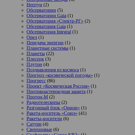
Нептун
(2)
Обсерватории
(5)
Обсерватории Gaia
(1)
Обсерватория «Спектр-РГ»
(2)
Обсерватория Gaia
(1)
Обсерватория Integral
(1)
Орел
(1)
Передача энергии
(1)
Планетные системы
(1)
Планеты
(22)
Плесецк
(3)
Плутон
(4)
Поздравления из космоса
(1)
Прогноз «космической погоды»
(1)
Прогресс
(86)
Проект «Космическая Россия»
(1)
Противоастероидная защита
(1)
Протон-М
(2)
Радиотелескопы
(2)
Разгонный блок «Орион»
(1)
Ракета-носитель «Союз»
(41)
Ракеты-носители
(6)
Сатурн
(4)
Сверхновые
(6)
Скафандры «Сокол-КВ2»
(1)