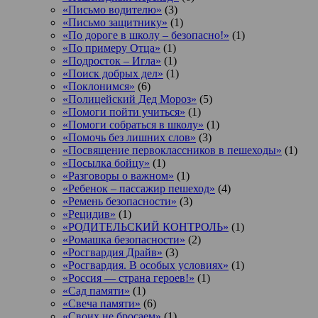
«Письмо водителю»
(3)
«Письмо защитнику»
(1)
«По дороге в школу – безопасно!»
(1)
«По примеру Отца»
(1)
«Подросток ‒ Игла»
(1)
«Поиск добрых дел»
(1)
«Поклонимся»
(6)
«Полицейский Дед Мороз»
(5)
«Помоги пойти учиться»
(1)
«Помоги собраться в школу»
(1)
«Помочь без лишних слов»
(3)
«Посвящение первоклассников в пешеходы»
(1)
«Посылка бойцу»
(1)
«Разговоры о важном»
(1)
«Ребенок – пассажир пешеход»
(4)
«Ремень безопасности»
(3)
«Рецидив»
(1)
«РОДИТЕЛЬСКИЙ КОНТРОЛЬ»
(1)
«Ромашка безопасности»
(2)
«Росгвардия Драйв»
(3)
«Росгвардия. В особых условиях»
(1)
«Россия — страна героев!»
(1)
«Сад памяти»
(1)
«Свеча памяти»
(6)
«Своих не бросаем»
(1)