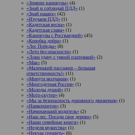
«Зимние каникулы»
(4)
«Знай и соблюдай ПДД»
(1)
«Знай наших»
(42)
«Изучаем ПДД»
(1)
«Кадетская весна»
(1)
«Кадетская слава»
(1)
«Каникулы с Росгвардией»
(45)
«Коробка добра»
(1)
«Лес Победы»
(8)
«Лето без опасности»
(1)
«Лови удачу с умной платежкой»
(2)
«Мак»
(5)
«Маленький пассажир – большая
ответственность!»
(11)
«Минута молчания»
(1)
«Многодетная Россия»
(1)
«Молоды душой»
(1)
«Мото-скутер»
(4)
«Мы за безопасность дорожного движения»
(1)
«Наркопритон»
(3)
«Начинающий водитель»
(2)
«Наш лес. Посади свое дерево»
(5)
«Наши семейные книги»
(1)
«Неделя мужества»
(1)
«Некуда спешить»
(6)