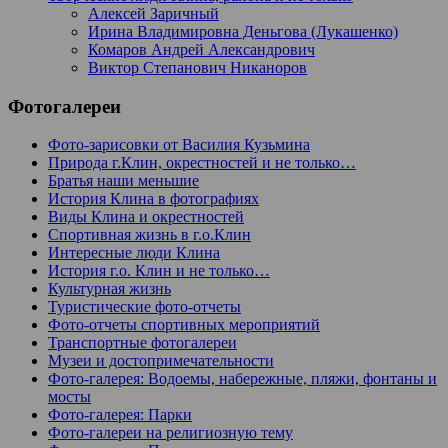
Алексей Заричный
Ирина Владимировна Деньгова (Лукашенко)
Комаров Андрей Александрович
Виктор Степанович Никаноров
Фотогалереи
Фото-зарисовки от Василия Кузьмина
Природа г.Клин, окрестностей и не только…
Братья наши меньшие
История Клина в фотографиях
Виды Клина и окрестностей
Спортивная жизнь в г.о.Клин
Интересные люди Клина
История г.о. Клин и не только…
Культурная жизнь
Туристические фото-отчеты
Фото-отчеты спортивных мероприятий
Транспортные фотогалереи
Музеи и достопримечательности
Фото-галерея: Водоемы, набережные, пляжи, фонтаны и
мосты
Фото-галерея: Парки
Фото-галереи на религиозную тему