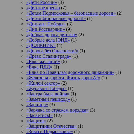
«Дети России»
(3)
«Детское кресло
(7)
«Детям Подмосковья – безопасные дороги»
(2)
«Детям-безопасные дороги!»
(1)
«Диктант Победы»
(3)
«Дни Росгвардии»
(9)
«Добрая дорога детства»
(2)
«Добрые дела ЮИД»
(1)
«ДОЛЖНИК»
(4)
«Дорога без Опасности!»
(1)
«Древо Сталинграда»
(1)
«Елка желаний»
(6)
«Ёлка ПДД»
(1)
«Елка по Правилам дорожного движения»
(1)
«Железная дорОга. Жизнь дорогА!»
(1)
«Жилой сектор»
(2)
«Журавли Победы»
(1)
«Завтра была война»
(1)
«Заметный пешеход»
(1)
«Зарница»
(3)
«Зарядка со стражем порядка»
(3)
«Засветись!»
(12)
«Защита»
(2)
«Защитники Отечества»
(1)
«Зима в Подмосковье»
(1)