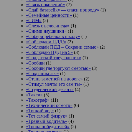
«Связь поколений»
(7)
«Сдай батарейку — спаси природу»
(1)
«Семейные ценности»
(1)
«СИМ»
(2)
«Слезь с велосипеда»
(1)
«Сними наушники»
(1)
«Собери ребёнка в школу»
(1)
«Соблюдаем ПДД!»
(2)
«Соблюдай ПДД – Сохрани семью»
(2)
«Соблюдаю ПДД на 5»
(3)
«Солдатский треугольник»
(1)
«Сообщи
(1)
«Сообщи где торгуют смертью»
(3)
«Сохраним лес»
(1)
«Стань заметней на дороге»
(2)
«Стимул мечты это сам ты»
(1)
«Студенческий десант»
(4)
«Такси»
(5)
«Тахограф»
(11)
«Технический осмотр»
(6)
«Тонкий лед»
(1)
«Тот самый физрук»
(1)
«Трезвый водитель»
(4)
«Тропа победителей»
(2)
«Тропою памяти»
(1)