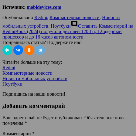
Источник:
mobidevices.com
Опубликовано
Redmi
,
Компьютерные новости
,
Новости
comment
мобильных устройств
,
Ноутбуки
Оставить Комментарий
на
RedmiBook (2024) получили дисплей 120 Гц, 12-ядерный
процессор и до 16 часов автономности
Понравилась статья? Поддержите нас!
Читайте больше на эту тему:
Redmi
Компьютерные новости
Новости мобильных устройств
Ноутбуки
Подпишись на наши новости!
Добавить комментарий
Ваш адрес email не будет опубликован.
Обязательные поля
помечены
*
Комментарий
*