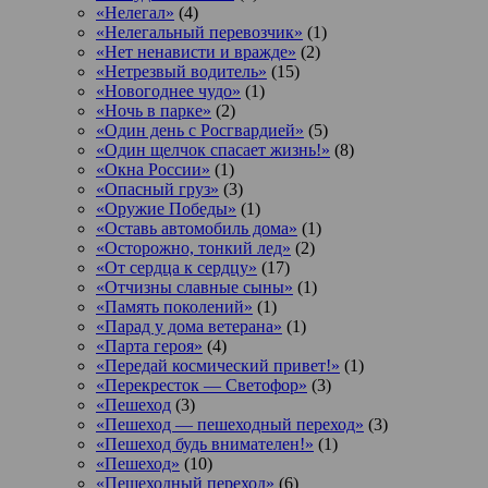
«Нелегал»
(4)
«Нелегальный перевозчик»
(1)
«Нет ненависти и вражде»
(2)
«Нетрезвый водитель»
(15)
«Новогоднее чудо»
(1)
«Ночь в парке»
(2)
«Один день с Росгвардией»
(5)
«Один щелчок спасает жизнь!»
(8)
«Окна России»
(1)
«Опасный груз»
(3)
«Оружие Победы»
(1)
«Оставь автомобиль дома»
(1)
«Осторожно, тонкий лед»
(2)
«От сердца к сердцу»
(17)
«Отчизны славные сыны»
(1)
«Память поколений»
(1)
«Парад у дома ветерана»
(1)
«Парта героя»
(4)
«Передай космический привет!»
(1)
«Перекресток — Светофор»
(3)
«Пешеход
(3)
«Пешеход — пешеходный переход»
(3)
«Пешеход будь внимателен!»
(1)
«Пешеход»
(10)
«Пешеходный переход»
(6)