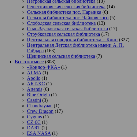
Петровская сельская библиотека
(10)
Решетниковская сельская библиотека
(14)
Сельская библиотека пос. Нарынка
(6)
Сельская библиотека пос. Чайковского
(5)
Слободская сельская библиотека
(13)
Спас-Заулковская сельская библиотека
(17)
Струбковская сельская библиотека
(17)
Центральная городская библиотека г. Клин
(327)
Центральная Детская библиотека имени А. П.
Гайдара
(163)
Щекинская сельская библиотека
(7)
Все о космосе
(808)
«Кондор-ФКА»
(1)
ALMA
(1)
Apollo
(1)
ART-XC
(1)
Artemis
(6)
Blue Origin
(1)
Cassini
(3)
Chandrayaan
(1)
Crew Dragon
(17)
Cygnus
(1)
CZ-6C
(1)
DART
(2)
ESA NASA
(1)