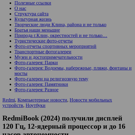
Полезные ссылки
О нас
Структура сайта
Культурная жизнь
Творческие люди Клина, района и не только
Братья наши меньшие
Природа г.Клин, окрестностей и не только…
Туристические фото-отчеты
Фото-отчеты спортивных мероприятий
Транспортные фотогалереи
Музеи и достопримечательности
Фото-галерея: Парки
Фото-галерея: Водоемы, набережные, пляжи, фонтаны и
мосты
Фото-галереи на религиозную тему
Фото-галерея: Памятники
Фото-галерея: Разное
Redmi
,
Компьютерные новости
,
Новости мобильных
устройств
,
Ноутбуки
RedmiBook (2024) получили дисплей
120 Гц, 12-ядерный процессор и до 16
часов автономности