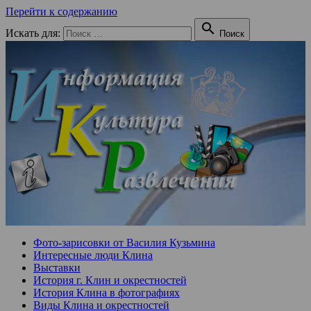
Перейти к содержанию

Искать для:
Поиск
Фото-зарисовки от Василия Кузьмина
Интересные люди Клина
Выставки
История г. Клин и окрестностей
История Клина в фотографиях
Виды Клина и окрестностей