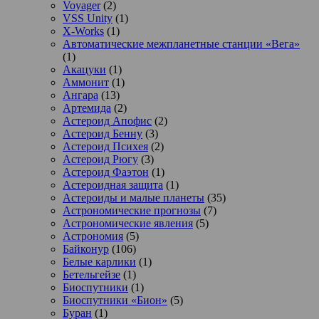
Voyager
(2)
VSS Unity
(1)
X-Works
(1)
Автоматические межпланетные станции «Вега»
(1)
Акацуки
(1)
Аммонит
(1)
Ангара
(13)
Артемида
(2)
Астероид Апофис
(2)
Астероид Бенну
(3)
Астероид Психея
(2)
Астероид Рюгу
(3)
Астероид Фаэтон
(1)
Астероидная защита
(1)
Астероиды и малые планеты
(35)
Астрономические прогнозы
(7)
Астрономические явления
(5)
Астрономия
(5)
Байконур
(106)
Белые карлики
(1)
Бетельгейзе
(1)
Биоспутники
(1)
Биоспутники «Бион»
(5)
Буран
(1)