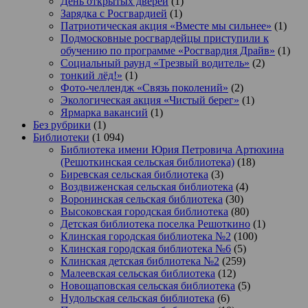
День открытых дверей
(1)
Зарядка с Росгвардией
(1)
Патриотическая акция «Вместе мы сильнее»
(1)
Подмосковные росгвардейцы приступили к
обучению по программе «Росгвардия Драйв»
(1)
Социальный раунд «Трезвый водитель»
(2)
тонкий лёд!»
(1)
Фото-челлендж «Связь поколений»
(2)
Экологическая акция «Чистый берег»
(1)
Ярмарка вакансий
(1)
Без рубрики
(1)
Библиотеки
(1 094)
Библиотека имени Юрия Петровича Артюхина
(Решоткинская сельская библиотека)
(18)
Биревская сельская библиотека
(3)
Воздвиженская сельская библиотека
(4)
Воронинская сельская библиотека
(30)
Высоковская городская библиотека
(80)
Детская библиотека поселка Решоткино
(1)
Клинская городская библиотека №2
(100)
Клинская городская библиотека №6
(5)
Клинская детская библиотека №2
(259)
Малеевская сельская библиотека
(12)
Новощаповская сельская библиотека
(5)
Нудольская сельская библиотека
(6)