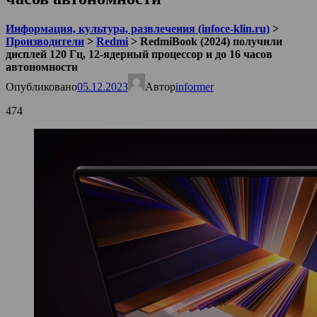
Информация, культура, развлечения (infoce-klin.ru)
>
Производители
>
Redmi
>
RedmiBook (2024) получили
дисплей 120 Гц, 12-ядерный процессор и до 16 часов
автономности
Опубликовано
05.12.2023
Автор
informer
474