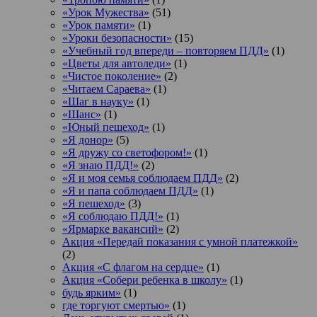
«Урок Мужества»
(51)
«Урок памяти»
(1)
«Уроки безопасности»
(15)
«Учебный год впереди – повторяем ПДД»
(1)
«Цветы для автоледи»
(1)
«Чистое поколение»
(2)
«Читаем Сараева»
(1)
«Шаг в науку»
(1)
«Шанс»
(1)
«Юный пешеход»
(1)
«Я донор»
(5)
«Я дружу со светофором!»
(1)
«Я знаю ПДД!»
(2)
«Я и моя семья соблюдаем ПДД»
(2)
«Я и папа соблюдаем ПДД»
(1)
«Я пешеход»
(3)
«Я соблюдаю ПДД!»
(1)
«Ярмарке вакансий»
(2)
Акция «Передай показания с умной платежкой»
(2)
Акция «С флагом на сердце»
(1)
Акция «Собери ребенка в школу»
(1)
будь ярким»
(1)
где торгуют смертью»
(1)