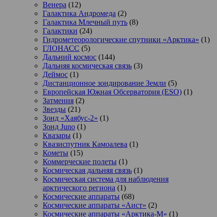
Венера
(12)
Галактика Андромеда
(2)
Галактика Млечный путь
(8)
Галактики
(24)
Гидрометеорологические спутники «Арктика»
(1)
ГЛОНАСС
(5)
Дальний космос
(144)
Дальняя космическая связь
(3)
Деймос
(1)
Дистанционное зондирование Земли
(5)
Европейская Южная Обсерватория (ESO)
(1)
Затмения
(2)
Звезды
(21)
Зонд «Хаябус-2»
(1)
Зонд Juno
(1)
Квазары
(1)
Квазиспутник Камоалева
(1)
Кометы
(15)
Коммерческие полеты
(1)
Космическая дальняя связь
(1)
Космическая система для наблюдения
арктического региона
(1)
Космические аппараты
(68)
Космические аппараты «Аист»
(2)
Космические аппараты «Арктика-М»
(1)