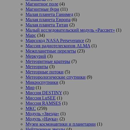
Магнитное поле
(4)
Магнитные бури
(11)
Малая планета Ганимед
(1)
Малая планета Европа
(6)
Малая планета Титан
(2)
Малый исследовательский модуль «Рассвет»
(1)
Марс
(34)
Марсоход NASA Perseverance
(2)
Массив радиотелескопов ALMA
(1)
Межпланетные перелеты
(23)
Меркурий
(3)
Метеоритные кратеры
(7)
Метеориты
(3)
Метеорные потоки
(5)
Метеорологические спутники
(9)
Микроспутники
(3)
Мир
(1)
Миссия DESTINY
(1)
Миссия LuSEE
(1)
Миссия RAMSES
(1)
МКС
(259)
Модуль «Звезда»
(1)
Модуль «Наука»
(2)
Музеи космонавтики и планетарии
(1)
Нейтронные звезды
(4)