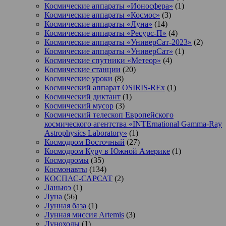
Космические аппараты «Ионосфера»
(1)
Космические аппараты «Космос»
(3)
Космические аппараты «Луна»
(14)
Космические аппараты «Ресурс-П»
(4)
Космические аппараты «УниверСат-2023»
(2)
Космические аппараты «УниверСат»
(1)
Космические спутники «Метеор»
(4)
Космические станции
(20)
Космические уроки
(8)
Космический аппарат OSIRIS-REx
(1)
Космический диктант
(1)
Космический мусор
(3)
Космический телескоп Европейского
космического агентства «INTErnational Gamma-Ray
Astrophysics Laboratory»
(1)
Космодром Восточный
(27)
Космодром Куру в Южной Америке
(1)
Космодромы
(35)
Космонавты
(134)
КОСПАС-САРСАТ
(2)
Ланьюэ
(1)
Луна
(56)
Лунная база
(1)
Лунная миссия Artemis
(3)
Луноходы
(1)