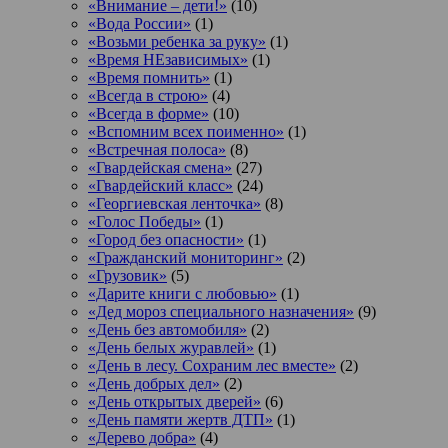
«Внимание – дети!»
(10)
«Вода России»
(1)
«Возьми ребенка за руку»
(1)
«Время НЕзависимых»
(1)
«Время помнить»
(1)
«Всегда в строю»
(4)
«Всегда в форме»
(10)
«Вспомним всех поименно»
(1)
«Встречная полоса»
(8)
«Гвардейская смена»
(27)
«Гвардейский класс»
(24)
«Георгиевская ленточка»
(8)
«Голос Победы»
(1)
«Город без опасности»
(1)
«Гражданский мониторинг»
(2)
«Грузовик»
(5)
«Дарите книги с любовью»
(1)
«Дед мороз специального назначения»
(9)
«День без автомобиля»
(2)
«День белых журавлей»
(1)
«День в лесу. Сохраним лес вместе»
(2)
«День добрых дел»
(2)
«День открытых дверей»
(6)
«День памяти жертв ДТП»
(1)
«Дерево добра»
(4)