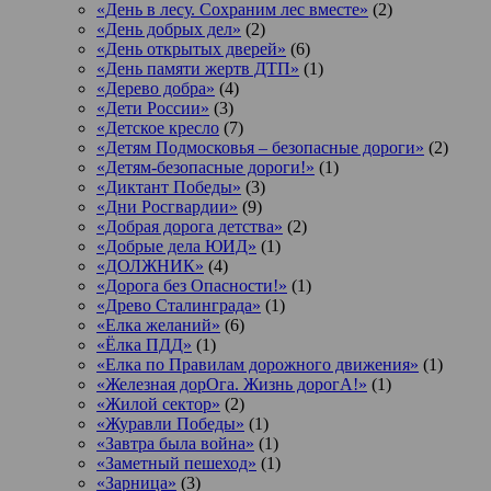
«День в лесу. Сохраним лес вместе»
(2)
«День добрых дел»
(2)
«День открытых дверей»
(6)
«День памяти жертв ДТП»
(1)
«Дерево добра»
(4)
«Дети России»
(3)
«Детское кресло
(7)
«Детям Подмосковья – безопасные дороги»
(2)
«Детям-безопасные дороги!»
(1)
«Диктант Победы»
(3)
«Дни Росгвардии»
(9)
«Добрая дорога детства»
(2)
«Добрые дела ЮИД»
(1)
«ДОЛЖНИК»
(4)
«Дорога без Опасности!»
(1)
«Древо Сталинграда»
(1)
«Елка желаний»
(6)
«Ёлка ПДД»
(1)
«Елка по Правилам дорожного движения»
(1)
«Железная дорОга. Жизнь дорогА!»
(1)
«Жилой сектор»
(2)
«Журавли Победы»
(1)
«Завтра была война»
(1)
«Заметный пешеход»
(1)
«Зарница»
(3)