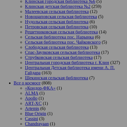
Клинская городская библиотека №6
(5)
Клинская детская библиотека №2
(259)
Малеевская сельская библиотека
(12)
Новощаповская сельская библиотека
(5)
Нудольская сельская библиотека
(6)
Петровская сельская библиотека
(10)
Решетниковская сельская библиотека
(14)
Сельская библиотека пос. Нарынка
(6)
Сельская библиотека пос. Чайковского
(5)
Слободская сельская библиотека
(13)
Спас-Заулковская сельская библиотека
(17)
Струбковская сельская библиотека
(17)
Центральная городская библиотека г. Клин
(327)
Центральная Детская библиотека имени А. П.
Гайдара
(163)
Щекинская сельская библиотека
(7)
Все о космосе
(808)
«Кондор-ФКА»
(1)
ALMA
(1)
Apollo
(1)
ART-XC
(1)
Artemis
(6)
Blue Origin
(1)
Cassini
(3)
Chandrayaan
(1)