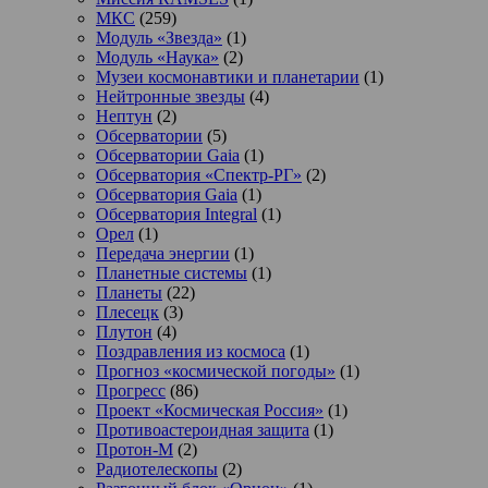
МКС
(259)
Модуль «Звезда»
(1)
Модуль «Наука»
(2)
Музеи космонавтики и планетарии
(1)
Нейтронные звезды
(4)
Нептун
(2)
Обсерватории
(5)
Обсерватории Gaia
(1)
Обсерватория «Спектр-РГ»
(2)
Обсерватория Gaia
(1)
Обсерватория Integral
(1)
Орел
(1)
Передача энергии
(1)
Планетные системы
(1)
Планеты
(22)
Плесецк
(3)
Плутон
(4)
Поздравления из космоса
(1)
Прогноз «космической погоды»
(1)
Прогресс
(86)
Проект «Космическая Россия»
(1)
Противоастероидная защита
(1)
Протон-М
(2)
Радиотелескопы
(2)