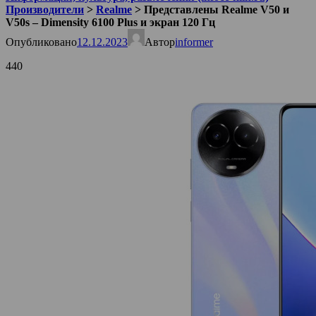
Производители
>
Realme
>
Представлены Realme V50 и
V50s – Dimensity 6100 Plus и экран 120 Гц
Опубликовано
12.12.2023
Автор
informer
440