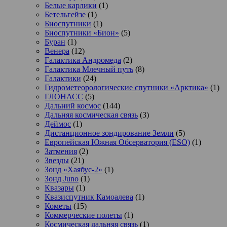
Белые карлики
(1)
Бетельгейзе
(1)
Биоспутники
(1)
Биоспутники «Бион»
(5)
Буран
(1)
Венера
(12)
Галактика Андромеда
(2)
Галактика Млечный путь
(8)
Галактики
(24)
Гидрометеорологические спутники «Арктика»
(1)
ГЛОНАСС
(5)
Дальний космос
(144)
Дальняя космическая связь
(3)
Деймос
(1)
Дистанционное зондирование Земли
(5)
Европейская Южная Обсерватория (ESO)
(1)
Затмения
(2)
Звезды
(21)
Зонд «Хаябус-2»
(1)
Зонд Juno
(1)
Квазары
(1)
Квазиспутник Камоалева
(1)
Кометы
(15)
Коммерческие полеты
(1)
Космическая дальняя связь
(1)