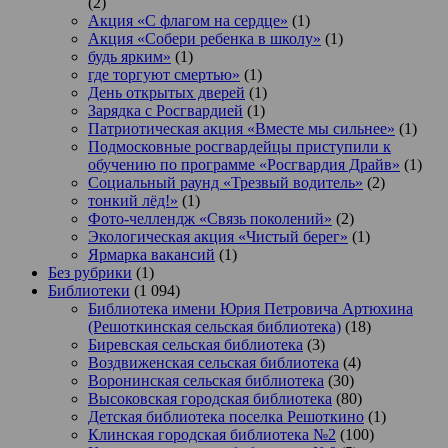
(2)
Акция «С флагом на сердце»
(1)
Акция «Собери ребенка в школу»
(1)
будь ярким»
(1)
где торгуют смертью»
(1)
День открытых дверей
(1)
Зарядка с Росгвардией
(1)
Патриотическая акция «Вместе мы сильнее»
(1)
Подмосковные росгвардейцы приступили к
обучению по программе «Росгвардия Драйв»
(1)
Социальный раунд «Трезвый водитель»
(2)
тонкий лёд!»
(1)
Фото-челлендж «Связь поколений»
(2)
Экологическая акция «Чистый берег»
(1)
Ярмарка вакансий
(1)
Без рубрики
(1)
Библиотеки
(1 094)
Библиотека имени Юрия Петровича Артюхина
(Решоткинская сельская библиотека)
(18)
Биревская сельская библиотека
(3)
Воздвиженская сельская библиотека
(4)
Воронинская сельская библиотека
(30)
Высоковская городская библиотека
(80)
Детская библиотека поселка Решоткино
(1)
Клинская городская библиотека №2
(100)