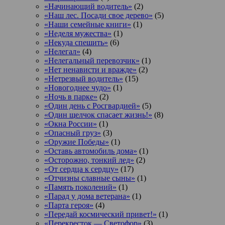
«Начинающий водитель»
(2)
«Наш лес. Посади свое дерево»
(5)
«Наши семейные книги»
(1)
«Неделя мужества»
(1)
«Некуда спешить»
(6)
«Нелегал»
(4)
«Нелегальный перевозчик»
(1)
«Нет ненависти и вражде»
(2)
«Нетрезвый водитель»
(15)
«Новогоднее чудо»
(1)
«Ночь в парке»
(2)
«Один день с Росгвардией»
(5)
«Один щелчок спасает жизнь!»
(8)
«Окна России»
(1)
«Опасный груз»
(3)
«Оружие Победы»
(1)
«Оставь автомобиль дома»
(1)
«Осторожно, тонкий лед»
(2)
«От сердца к сердцу»
(17)
«Отчизны славные сыны»
(1)
«Память поколений»
(1)
«Парад у дома ветерана»
(1)
«Парта героя»
(4)
«Передай космический привет!»
(1)
«Перекресток — Светофор»
(3)