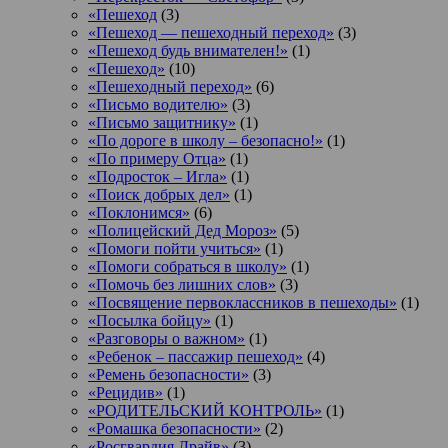
«Пешеход
(3)
«Пешеход — пешеходный переход»
(3)
«Пешеход будь внимателен!»
(1)
«Пешеход»
(10)
«Пешеходный переход»
(6)
«Письмо водителю»
(3)
«Письмо защитнику»
(1)
«По дороге в школу – безопасно!»
(1)
«По примеру Отца»
(1)
«Подросток ‒ Игла»
(1)
«Поиск добрых дел»
(1)
«Поклонимся»
(6)
«Полицейский Дед Мороз»
(5)
«Помоги пойти учиться»
(1)
«Помоги собраться в школу»
(1)
«Помочь без лишних слов»
(3)
«Посвящение первоклассников в пешеходы»
(1)
«Посылка бойцу»
(1)
«Разговоры о важном»
(1)
«Ребенок – пассажир пешеход»
(4)
«Ремень безопасности»
(3)
«Рецидив»
(1)
«РОДИТЕЛЬСКИЙ КОНТРОЛЬ»
(1)
«Ромашка безопасности»
(2)
«Росгвардия Драйв»
(3)