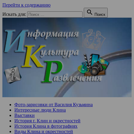
Перейти к содержанию

Искать для:
Поиск
Фото-зарисовки от Василия Кузьмина
Интересные люди Клина
Выставки
История г. Клин и окрестностей
История Клина в фотографиях
Виды Клина и окрестностей