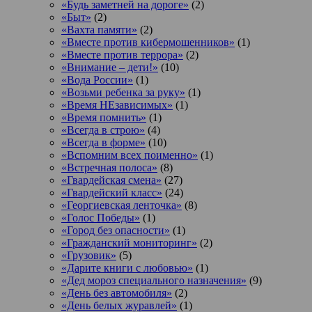
«Будь заметней на дороге»
(2)
«Быт»
(2)
«Вахта памяти»
(2)
«Вместе против кибермошенников»
(1)
«Вместе против террора»
(2)
«Внимание – дети!»
(10)
«Вода России»
(1)
«Возьми ребенка за руку»
(1)
«Время НЕзависимых»
(1)
«Время помнить»
(1)
«Всегда в строю»
(4)
«Всегда в форме»
(10)
«Вспомним всех поименно»
(1)
«Встречная полоса»
(8)
«Гвардейская смена»
(27)
«Гвардейский класс»
(24)
«Георгиевская ленточка»
(8)
«Голос Победы»
(1)
«Город без опасности»
(1)
«Гражданский мониторинг»
(2)
«Грузовик»
(5)
«Дарите книги с любовью»
(1)
«Дед мороз специального назначения»
(9)
«День без автомобиля»
(2)
«День белых журавлей»
(1)