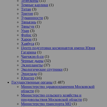
Телескопы
(11)
Темные карлики
(1)
Титан
(3)
Тритон
(1)
Туманнности
(3)
Тяньвэнь
(1)
Тяньгун
(1)
Уран
(3)
Фобос
(2)
Харон
(1)
Хаябуса
(1)
Центр подготовки космонавтов имени Юрия
Гагарина
(1)
Чанчжэн-6-си
(1)
Черные дыры
(32)
Экзопланеты
(37)
Экологические спутники
(1)
Энцелада
(1)
Юпитер
(16)
Государственные органы
(1 487)
Министерство здравоохранения Московской
области
(1)
Министерство сельского хозяйства и
продовольствия Московской области
(1)
Министерство транспорта МО
(1)