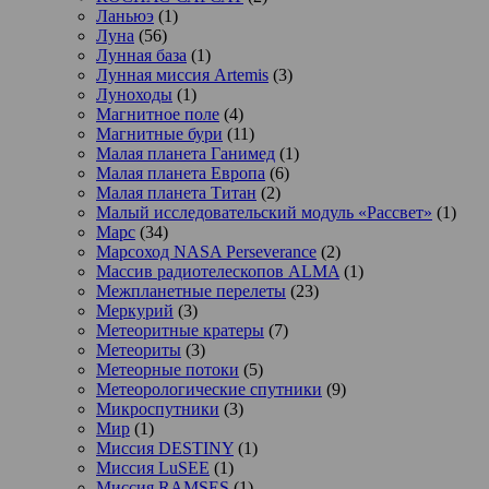
Ланьюэ
(1)
Луна
(56)
Лунная база
(1)
Лунная миссия Artemis
(3)
Луноходы
(1)
Магнитное поле
(4)
Магнитные бури
(11)
Малая планета Ганимед
(1)
Малая планета Европа
(6)
Малая планета Титан
(2)
Малый исследовательский модуль «Рассвет»
(1)
Марс
(34)
Марсоход NASA Perseverance
(2)
Массив радиотелескопов ALMA
(1)
Межпланетные перелеты
(23)
Меркурий
(3)
Метеоритные кратеры
(7)
Метеориты
(3)
Метеорные потоки
(5)
Метеорологические спутники
(9)
Микроспутники
(3)
Мир
(1)
Миссия DESTINY
(1)
Миссия LuSEE
(1)
Миссия RAMSES
(1)