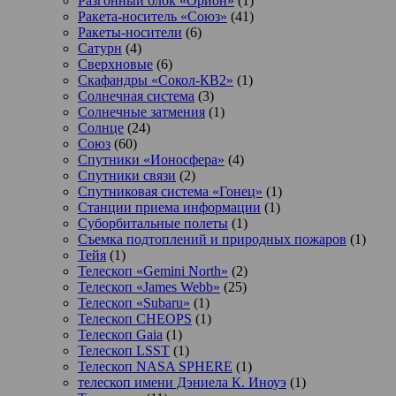
Разгонный блок «Орион»
(1)
Ракета-носитель «Союз»
(41)
Ракеты-носители
(6)
Сатурн
(4)
Сверхновые
(6)
Скафандры «Сокол-КВ2»
(1)
Солнечная система
(3)
Солнечные затмения
(1)
Солнце
(24)
Союз
(60)
Спутники «Ионосфера»
(4)
Спутники связи
(2)
Спутниковая система «Гонец»
(1)
Станции приема информации
(1)
Суборбитальные полеты
(1)
Съемка подтоплений и природных пожаров
(1)
Тейя
(1)
Телескоп «Gemini North»
(2)
Телескоп «James Webb»
(25)
Телескоп «Subaru»
(1)
Телескоп CHEOPS
(1)
Телескоп Gaia
(1)
Телескоп LSST
(1)
Телескоп NASA SPHERE
(1)
телескоп имени Дэниела К. Иноуэ
(1)