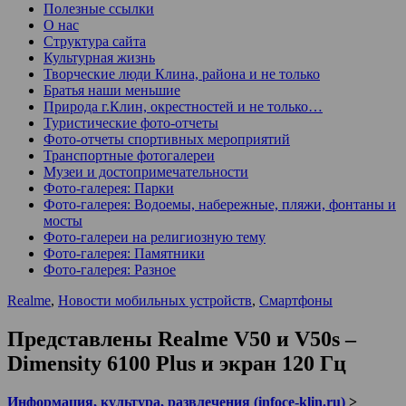
Полезные ссылки
О нас
Структура сайта
Культурная жизнь
Творческие люди Клина, района и не только
Братья наши меньшие
Природа г.Клин, окрестностей и не только…
Туристические фото-отчеты
Фото-отчеты спортивных мероприятий
Транспортные фотогалереи
Музеи и достопримечательности
Фото-галерея: Парки
Фото-галерея: Водоемы, набережные, пляжи, фонтаны и
мосты
Фото-галереи на религиозную тему
Фото-галерея: Памятники
Фото-галерея: Разное
Realme
,
Новости мобильных устройств
,
Смартфоны
Представлены Realme V50 и V50s –
Dimensity 6100 Plus и экран 120 Гц
Информация, культура, развлечения (infoce-klin.ru)
>