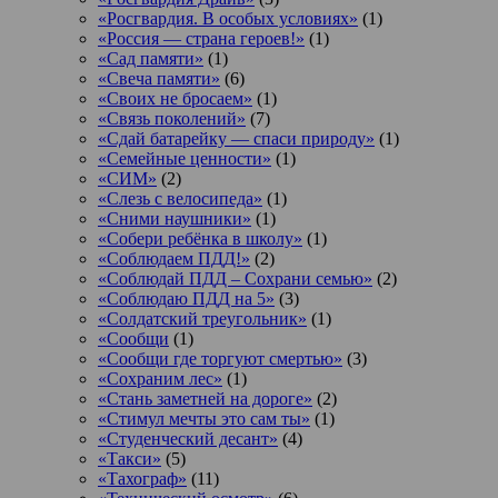
«Росгвардия. В особых условиях»
(1)
«Россия — страна героев!»
(1)
«Сад памяти»
(1)
«Свеча памяти»
(6)
«Своих не бросаем»
(1)
«Связь поколений»
(7)
«Сдай батарейку — спаси природу»
(1)
«Семейные ценности»
(1)
«СИМ»
(2)
«Слезь с велосипеда»
(1)
«Сними наушники»
(1)
«Собери ребёнка в школу»
(1)
«Соблюдаем ПДД!»
(2)
«Соблюдай ПДД – Сохрани семью»
(2)
«Соблюдаю ПДД на 5»
(3)
«Солдатский треугольник»
(1)
«Сообщи
(1)
«Сообщи где торгуют смертью»
(3)
«Сохраним лес»
(1)
«Стань заметней на дороге»
(2)
«Стимул мечты это сам ты»
(1)
«Студенческий десант»
(4)
«Такси»
(5)
«Тахограф»
(11)