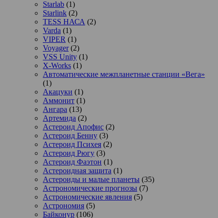
Starlab
(1)
Starlink
(2)
TESS НАСА
(2)
Varda
(1)
VIPER
(1)
Voyager
(2)
VSS Unity
(1)
X-Works
(1)
Автоматические межпланетные станции «Вега»
(1)
Акацуки
(1)
Аммонит
(1)
Ангара
(13)
Артемида
(2)
Астероид Апофис
(2)
Астероид Бенну
(3)
Астероид Психея
(2)
Астероид Рюгу
(3)
Астероид Фаэтон
(1)
Астероидная защита
(1)
Астероиды и малые планеты
(35)
Астрономические прогнозы
(7)
Астрономические явления
(5)
Астрономия
(5)
Байконур
(106)