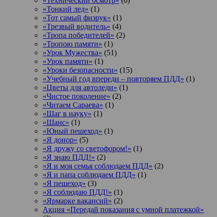
«Технический осмотр»
(6)
«Тонкий лед»
(1)
«Тот самый физрук»
(1)
«Трезвый водитель»
(4)
«Тропа победителей»
(2)
«Тропою памяти»
(1)
«Урок Мужества»
(51)
«Урок памяти»
(1)
«Уроки безопасности»
(15)
«Учебный год впереди – повторяем ПДД»
(1)
«Цветы для автоледи»
(1)
«Чистое поколение»
(2)
«Читаем Сараева»
(1)
«Шаг в науку»
(1)
«Шанс»
(1)
«Юный пешеход»
(1)
«Я донор»
(5)
«Я дружу со светофором!»
(1)
«Я знаю ПДД!»
(2)
«Я и моя семья соблюдаем ПДД»
(2)
«Я и папа соблюдаем ПДД»
(1)
«Я пешеход»
(3)
«Я соблюдаю ПДД!»
(1)
«Ярмарке вакансий»
(2)
Акция «Передай показания с умной платежкой»