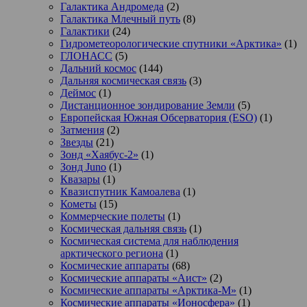
Галактика Андромеда
(2)
Галактика Млечный путь
(8)
Галактики
(24)
Гидрометеорологические спутники «Арктика»
(1)
ГЛОНАСС
(5)
Дальний космос
(144)
Дальняя космическая связь
(3)
Деймос
(1)
Дистанционное зондирование Земли
(5)
Европейская Южная Обсерватория (ESO)
(1)
Затмения
(2)
Звезды
(21)
Зонд «Хаябус-2»
(1)
Зонд Juno
(1)
Квазары
(1)
Квазиспутник Камоалева
(1)
Кометы
(15)
Коммерческие полеты
(1)
Космическая дальняя связь
(1)
Космическая система для наблюдения
арктического региона
(1)
Космические аппараты
(68)
Космические аппараты «Аист»
(2)
Космические аппараты «Арктика-М»
(1)
Космические аппараты «Ионосфера»
(1)