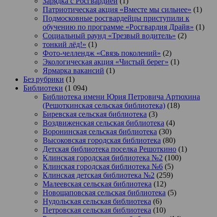
Зарядка с Росгвардией
(1)
Патриотическая акция «Вместе мы сильнее»
(1)
Подмосковные росгвардейцы приступили к
обучению по программе «Росгвардия Драйв»
(1)
Социальный раунд «Трезвый водитель»
(2)
тонкий лёд!»
(1)
Фото-челлендж «Связь поколений»
(2)
Экологическая акция «Чистый берег»
(1)
Ярмарка вакансий
(1)
Без рубрики
(1)
Библиотеки
(1 094)
Библиотека имени Юрия Петровича Артюхина
(Решоткинская сельская библиотека)
(18)
Биревская сельская библиотека
(3)
Воздвиженская сельская библиотека
(4)
Воронинская сельская библиотека
(30)
Высоковская городская библиотека
(80)
Детская библиотека поселка Решоткино
(1)
Клинская городская библиотека №2
(100)
Клинская городская библиотека №6
(5)
Клинская детская библиотека №2
(259)
Малеевская сельская библиотека
(12)
Новощаповская сельская библиотека
(5)
Нудольская сельская библиотека
(6)
Петровская сельская библиотека
(10)