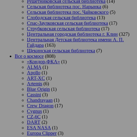
Решетниковская сельская библиотека
(14)
Сельская библиотека пос. Нарынка
(6)
Сельская библиотека пос. Чайковского
(5)
Слободская сельская библиотека
(13)
Спас-Заулковская сельская библиотека
(17)
Струбковская сельская библиотека
(17)
Центральная городская библиотека г. Клин
(327)
Центральная Детская библиотека имени А. П.
Гайдара
(163)
Щекинская сельская библиотека
(7)
Все о космосе
(808)
«Кондор-ФКА»
(1)
ALMA
(1)
Apollo
(1)
ART-XC
(1)
Artemis
(6)
Blue Origin
(1)
Cassini
(3)
Chandrayaan
(1)
Crew Dragon
(17)
Cygnus
(1)
CZ-6C
(1)
DART
(2)
ESA NASA
(1)
Europa Clipper
(3)