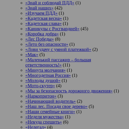
«Знай и соблюдай ПДД»
(1)
«Знай наших»
(42)
«Изучаем ПДД»
(1)
«Кадетская весна»
(1)
«Кадетская слава»
(1)
«Каникулы с Росгвардией»
(45)
«Коробка добра»
(1)
«Лес Победы»
(8)
«Лето без опасности»
(1)
«Лови удачу с умной платежкой»
(2)
«Мак»
(5)
«Маленький пассажир – большая
ответственность!»
(11)
«Минута молчания»
(1)
«Многодетная Россия»
(1)
«Молоды душой»
(1)
«Мото-скутер»
(4)
«Мы за безопасность дорожного движения»
(1)
«Наркопритон»
(3)
«Начинающий водитель»
(2)
«Наш лес. Посади свое дерево»
(5)
«Наши семейные книги»
(1)
«Неделя мужества»
(1)
«Некуда спешить»
(6)
«Нелегал»
(4)