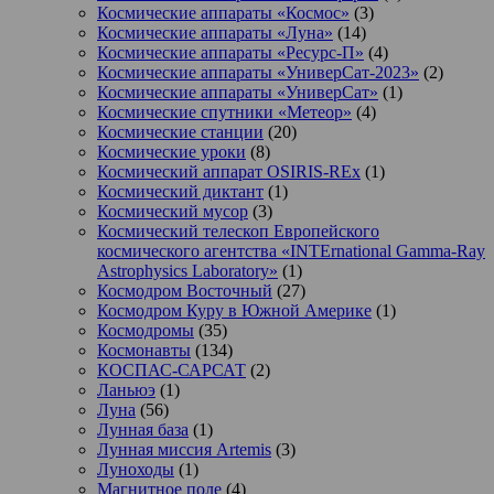
Космические аппараты «Космос»
(3)
Космические аппараты «Луна»
(14)
Космические аппараты «Ресурс-П»
(4)
Космические аппараты «УниверСат-2023»
(2)
Космические аппараты «УниверСат»
(1)
Космические спутники «Метеор»
(4)
Космические станции
(20)
Космические уроки
(8)
Космический аппарат OSIRIS-REx
(1)
Космический диктант
(1)
Космический мусор
(3)
Космический телескоп Европейского
космического агентства «INTErnational Gamma-Ray
Astrophysics Laboratory»
(1)
Космодром Восточный
(27)
Космодром Куру в Южной Америке
(1)
Космодромы
(35)
Космонавты
(134)
КОСПАС-САРСАТ
(2)
Ланьюэ
(1)
Луна
(56)
Лунная база
(1)
Лунная миссия Artemis
(3)
Луноходы
(1)
Магнитное поле
(4)