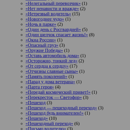
«Нелегальный перевозчик»
(1)
«Нет ненависти и вражде»
(2)
«Нетрезвый водитель»
(15)
«Новогоднее чудо»
(1)
«Ночь в парке»
(2)
«Один день с Росгвардией»
(5)
«Один щелчок спасает жизнь!»
(8)
«Окна России»
(1)
«Опасный груз»
(3)
«Оружие Победы»
(1)
«Оставь автомобиль дома»
(1)
«Осторожно, тонкий лед»
(2)
«От сердца к сердцу»
(17)
«Отчизны славные сыны»
(1)
«Память поколений»
(1)
«Парад у дома ветерана»
(1)
«Парта героя»
(4)
«Передай космический привет!»
(1)
«Перекресток — Светофор»
(3)
«Пешеход
(3)
«Пешеход — пешеходный переход»
(3)
«Пешеход будь внимателен!»
(1)
«Пешеход»
(10)
«Пешеходный переход»
(6)
«Письмо водителю»
(3)