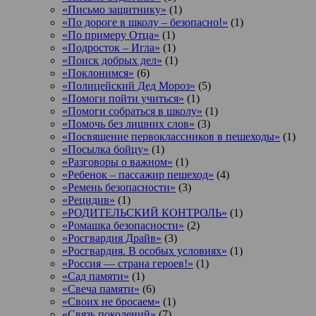
«Письмо защитнику»
(1)
«По дороге в школу – безопасно!»
(1)
«По примеру Отца»
(1)
«Подросток ‒ Игла»
(1)
«Поиск добрых дел»
(1)
«Поклонимся»
(6)
«Полицейский Дед Мороз»
(5)
«Помоги пойти учиться»
(1)
«Помоги собраться в школу»
(1)
«Помочь без лишних слов»
(3)
«Посвящение первоклассников в пешеходы»
(1)
«Посылка бойцу»
(1)
«Разговоры о важном»
(1)
«Ребенок – пассажир пешеход»
(4)
«Ремень безопасности»
(3)
«Рецидив»
(1)
«РОДИТЕЛЬСКИЙ КОНТРОЛЬ»
(1)
«Ромашка безопасности»
(2)
«Росгвардия Драйв»
(3)
«Росгвардия. В особых условиях»
(1)
«Россия — страна героев!»
(1)
«Сад памяти»
(1)
«Свеча памяти»
(6)
«Своих не бросаем»
(1)
«Связь поколений»
(7)