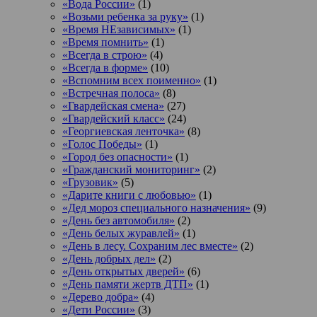
«Вода России»
(1)
«Возьми ребенка за руку»
(1)
«Время НЕзависимых»
(1)
«Время помнить»
(1)
«Всегда в строю»
(4)
«Всегда в форме»
(10)
«Вспомним всех поименно»
(1)
«Встречная полоса»
(8)
«Гвардейская смена»
(27)
«Гвардейский класс»
(24)
«Георгиевская ленточка»
(8)
«Голос Победы»
(1)
«Город без опасности»
(1)
«Гражданский мониторинг»
(2)
«Грузовик»
(5)
«Дарите книги с любовью»
(1)
«Дед мороз специального назначения»
(9)
«День без автомобиля»
(2)
«День белых журавлей»
(1)
«День в лесу. Сохраним лес вместе»
(2)
«День добрых дел»
(2)
«День открытых дверей»
(6)
«День памяти жертв ДТП»
(1)
«Дерево добра»
(4)
«Дети России»
(3)