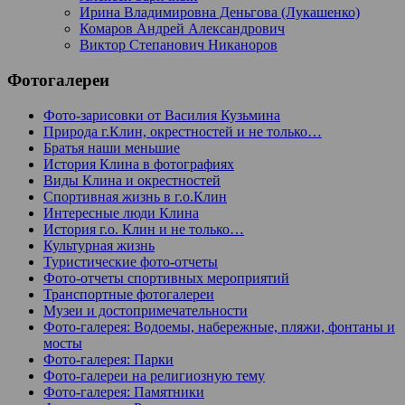
Ирина Владимировна Деньгова (Лукашенко)
Комаров Андрей Александрович
Виктор Степанович Никаноров
Фотогалереи
Фото-зарисовки от Василия Кузьмина
Природа г.Клин, окрестностей и не только…
Братья наши меньшие
История Клина в фотографиях
Виды Клина и окрестностей
Спортивная жизнь в г.о.Клин
Интересные люди Клина
История г.о. Клин и не только…
Культурная жизнь
Туристические фото-отчеты
Фото-отчеты спортивных мероприятий
Транспортные фотогалереи
Музеи и достопримечательности
Фото-галерея: Водоемы, набережные, пляжи, фонтаны и
мосты
Фото-галерея: Парки
Фото-галереи на религиозную тему
Фото-галерея: Памятники