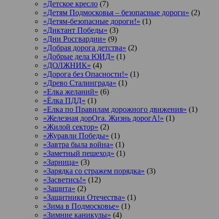
«Детское кресло
(7)
«Детям Подмосковья – безопасные дороги»
(2)
«Детям-безопасные дороги!»
(1)
«Диктант Победы»
(3)
«Дни Росгвардии»
(9)
«Добрая дорога детства»
(2)
«Добрые дела ЮИД»
(1)
«ДОЛЖНИК»
(4)
«Дорога без Опасности!»
(1)
«Древо Сталинграда»
(1)
«Елка желаний»
(6)
«Ёлка ПДД»
(1)
«Елка по Правилам дорожного движения»
(1)
«Железная дорОга. Жизнь дорогА!»
(1)
«Жилой сектор»
(2)
«Журавли Победы»
(1)
«Завтра была война»
(1)
«Заметный пешеход»
(1)
«Зарница»
(3)
«Зарядка со стражем порядка»
(3)
«Засветись!»
(12)
«Защита»
(2)
«Защитники Отечества»
(1)
«Зима в Подмосковье»
(1)
«Зимние каникулы»
(4)