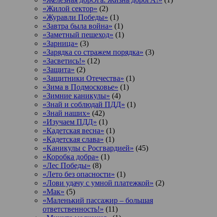
«Жилой сектор»
(2)
«Журавли Победы»
(1)
«Завтра была война»
(1)
«Заметный пешеход»
(1)
«Зарница»
(3)
«Зарядка со стражем порядка»
(3)
«Засветись!»
(12)
«Защита»
(2)
«Защитники Отечества»
(1)
«Зима в Подмосковье»
(1)
«Зимние каникулы»
(4)
«Знай и соблюдай ПДД»
(1)
«Знай наших»
(42)
«Изучаем ПДД»
(1)
«Кадетская весна»
(1)
«Кадетская слава»
(1)
«Каникулы с Росгвардией»
(45)
«Коробка добра»
(1)
«Лес Победы»
(8)
«Лето без опасности»
(1)
«Лови удачу с умной платежкой»
(2)
«Мак»
(5)
«Маленький пассажир – большая
ответственность!»
(11)