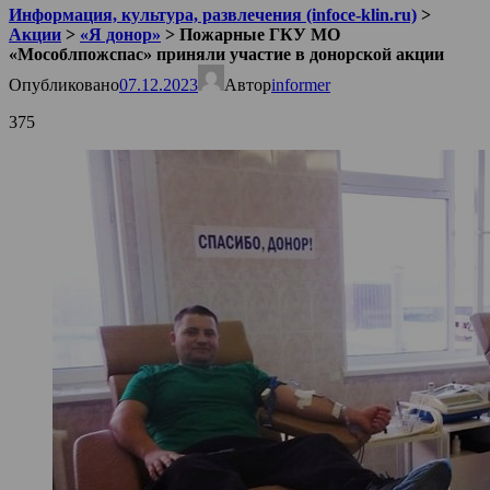
Информация, культура, развлечения (infoce-klin.ru)
>
Акции
>
«Я донор»
>
Пожарные ГКУ МО
«Мособлпожспас» приняли участие в донорской акции
Опубликовано
07.12.2023
Автор
informer
375