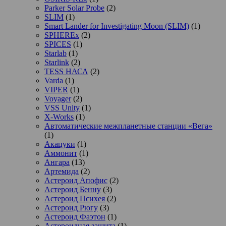
Parker Solar Probe
(2)
SLIM
(1)
Smart Lander for Investigating Moon (SLIM)
(1)
SPHEREx
(2)
SPICES
(1)
Starlab
(1)
Starlink
(2)
TESS НАСА
(2)
Varda
(1)
VIPER
(1)
Voyager
(2)
VSS Unity
(1)
X-Works
(1)
Автоматические межпланетные станции «Вега»
(1)
Акацуки
(1)
Аммонит
(1)
Ангара
(13)
Артемида
(2)
Астероид Апофис
(2)
Астероид Бенну
(3)
Астероид Психея
(2)
Астероид Рюгу
(3)
Астероид Фаэтон
(1)
Астероидная защита
(1)