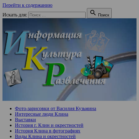
Перейти к содержанию

Искать для:
Поиск
Фото-зарисовки от Василия Кузьмина
Интересные люди Клина
Выставки
История г. Клин и окрестностей
История Клина в фотографиях
Виды Клина и окрестностей