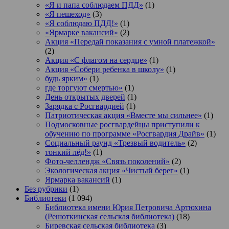
«Я и папа соблюдаем ПДД»
(1)
«Я пешеход»
(3)
«Я соблюдаю ПДД!»
(1)
«Ярмарке вакансий»
(2)
Акция «Передай показания с умной платежкой»
(2)
Акция «С флагом на сердце»
(1)
Акция «Собери ребенка в школу»
(1)
будь ярким»
(1)
где торгуют смертью»
(1)
День открытых дверей
(1)
Зарядка с Росгвардией
(1)
Патриотическая акция «Вместе мы сильнее»
(1)
Подмосковные росгвардейцы приступили к
обучению по программе «Росгвардия Драйв»
(1)
Социальный раунд «Трезвый водитель»
(2)
тонкий лёд!»
(1)
Фото-челлендж «Связь поколений»
(2)
Экологическая акция «Чистый берег»
(1)
Ярмарка вакансий
(1)
Без рубрики
(1)
Библиотеки
(1 094)
Библиотека имени Юрия Петровича Артюхина
(Решоткинская сельская библиотека)
(18)
Биревская сельская библиотека
(3)