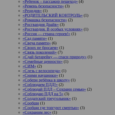
«Ребенок – пассажир пешеход»
(4)
«Ремень безопасности»
(3)
«Рецидив»
(1)
«РОДИТЕЛЬСКИЙ КОНТРОЛЬ»
(1)
«Ромашка безопасности»
(2)
«Росгвардия Драйв»
(3)
«Росгвардия. В особых условиях»
(1)
«Россия — страна героев!»
(1)
«Сад памяти»
(1)
«Свеча памяти»
(6)
«Своих не бросаем»
(1)
«Связь поколений»
(7)
«Сдай батарейку — спаси природу»
(1)
«Семейные ценности»
(1)
«СИМ»
(2)
«Слезь с велосипеда»
(1)
«Сними наушники»
(1)
«Собери ребёнка в школу»
(1)
«Соблюдаем ПДД!»
(2)
«Соблюдай ПДД – Сохрани семью»
(2)
«Соблюдаю ПДД на 5»
(3)
«Солдатский треугольник»
(1)
«Сообщи
(1)
«Сообщи где торгуют смертью»
(3)
«Сохраним лес»
(1)