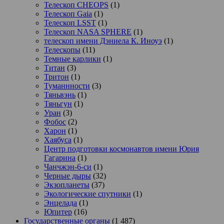
Телескоп CHEOPS
(1)
Телескоп Gaia
(1)
Телескоп LSST
(1)
Телескоп NASA SPHERE
(1)
телескоп имени Дэниела К. Иноуэ
(1)
Телескопы
(11)
Темные карлики
(1)
Титан
(3)
Тритон
(1)
Туманнности
(3)
Тяньвэнь
(1)
Тяньгун
(1)
Уран
(3)
Фобос
(2)
Харон
(1)
Хаябуса
(1)
Центр подготовки космонавтов имени Юрия
Гагарина
(1)
Чанчжэн-6-си
(1)
Черные дыры
(32)
Экзопланеты
(37)
Экологические спутники
(1)
Энцелада
(1)
Юпитер
(16)
Государственные органы
(1 487)