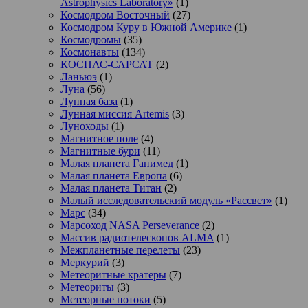
Astrophysics Laboratory»
(1)
Космодром Восточный
(27)
Космодром Куру в Южной Америке
(1)
Космодромы
(35)
Космонавты
(134)
КОСПАС-САРСАТ
(2)
Ланьюэ
(1)
Луна
(56)
Лунная база
(1)
Лунная миссия Artemis
(3)
Луноходы
(1)
Магнитное поле
(4)
Магнитные бури
(11)
Малая планета Ганимед
(1)
Малая планета Европа
(6)
Малая планета Титан
(2)
Малый исследовательский модуль «Рассвет»
(1)
Марс
(34)
Марсоход NASA Perseverance
(2)
Массив радиотелескопов ALMA
(1)
Межпланетные перелеты
(23)
Меркурий
(3)
Метеоритные кратеры
(7)
Метеориты
(3)
Метеорные потоки
(5)