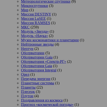
Метеорологические спутники
(9)
Микроспутники
(3)
Мир
(1)
Миссия DESTINY
(1)
Миссия LuSEE
(1)
Миссия RAMSES
(1)
МКС
(259)
Модуль «Звезда»
(1)
Модуль «Наука»
(2)
Музеи космонавтики и планетарии
(1)
Нейтронные звезды
(4)
Нептун
(2)
Обсерватории
(5)
Обсерватории Gaia
(1)
Обсерватория «Спектр-РГ»
(2)
Обсерватория Gaia
(1)
Обсерватория Integral
(1)
Орел
(1)
Передача энергии
(1)
Планетные системы
(1)
Планеты
(22)
Плесецк
(3)
Плутон
(4)
Поздравления из космоса
(1)
Прогноз «космической погоды»
(1)