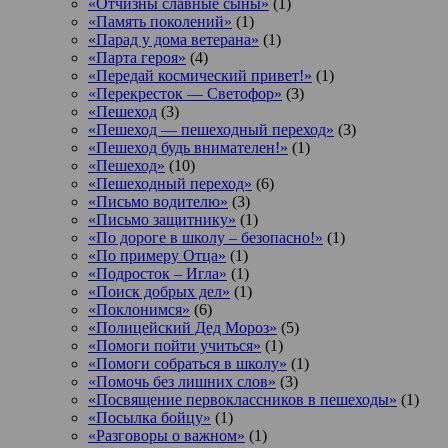
«Отчизны славные сыны»
(1)
«Память поколений»
(1)
«Парад у дома ветерана»
(1)
«Парта героя»
(4)
«Передай космический привет!»
(1)
«Перекресток — Светофор»
(3)
«Пешеход
(3)
«Пешеход — пешеходный переход»
(3)
«Пешеход будь внимателен!»
(1)
«Пешеход»
(10)
«Пешеходный переход»
(6)
«Письмо водителю»
(3)
«Письмо защитнику»
(1)
«По дороге в школу – безопасно!»
(1)
«По примеру Отца»
(1)
«Подросток ‒ Игла»
(1)
«Поиск добрых дел»
(1)
«Поклонимся»
(6)
«Полицейский Дед Мороз»
(5)
«Помоги пойти учиться»
(1)
«Помоги собраться в школу»
(1)
«Помочь без лишних слов»
(3)
«Посвящение первоклассников в пешеходы»
(1)
«Посылка бойцу»
(1)
«Разговоры о важном»
(1)