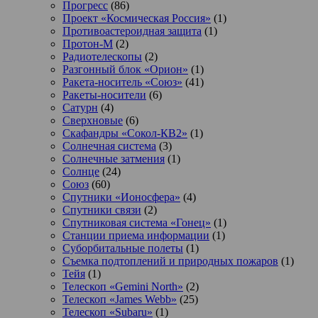
Прогресс
(86)
Проект «Космическая Россия»
(1)
Противоастероидная защита
(1)
Протон-М
(2)
Радиотелескопы
(2)
Разгонный блок «Орион»
(1)
Ракета-носитель «Союз»
(41)
Ракеты-носители
(6)
Сатурн
(4)
Сверхновые
(6)
Скафандры «Сокол-КВ2»
(1)
Солнечная система
(3)
Солнечные затмения
(1)
Солнце
(24)
Союз
(60)
Спутники «Ионосфера»
(4)
Спутники связи
(2)
Спутниковая система «Гонец»
(1)
Станции приема информации
(1)
Суборбитальные полеты
(1)
Съемка подтоплений и природных пожаров
(1)
Тейя
(1)
Телескоп «Gemini North»
(2)
Телескоп «James Webb»
(25)
Телескоп «Subaru»
(1)