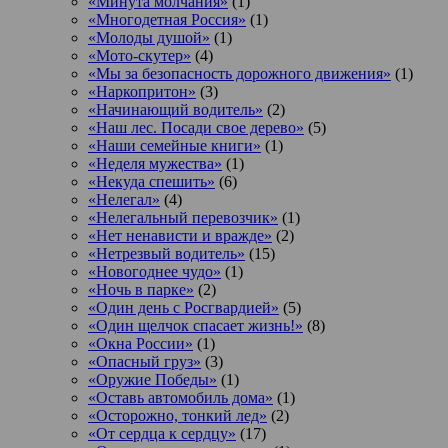
«Минута молчания»
(1)
«Многодетная Россия»
(1)
«Молоды душой»
(1)
«Мото-скутер»
(4)
«Мы за безопасность дорожного движения»
(1)
«Наркопритон»
(3)
«Начинающий водитель»
(2)
«Наш лес. Посади свое дерево»
(5)
«Наши семейные книги»
(1)
«Неделя мужества»
(1)
«Некуда спешить»
(6)
«Нелегал»
(4)
«Нелегальный перевозчик»
(1)
«Нет ненависти и вражде»
(2)
«Нетрезвый водитель»
(15)
«Новогоднее чудо»
(1)
«Ночь в парке»
(2)
«Один день с Росгвардией»
(5)
«Один щелчок спасает жизнь!»
(8)
«Окна России»
(1)
«Опасный груз»
(3)
«Оружие Победы»
(1)
«Оставь автомобиль дома»
(1)
«Осторожно, тонкий лед»
(2)
«От сердца к сердцу»
(17)