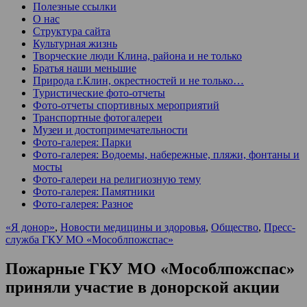
Полезные ссылки
О нас
Структура сайта
Культурная жизнь
Творческие люди Клина, района и не только
Братья наши меньшие
Природа г.Клин, окрестностей и не только…
Туристические фото-отчеты
Фото-отчеты спортивных мероприятий
Транспортные фотогалереи
Музеи и достопримечательности
Фото-галерея: Парки
Фото-галерея: Водоемы, набережные, пляжи, фонтаны и
мосты
Фото-галереи на религиозную тему
Фото-галерея: Памятники
Фото-галерея: Разное
«Я донор»
,
Новости медицины и здоровья
,
Общество
,
Пресс-
служба ГКУ МО «Мособлпожспас»
Пожарные ГКУ МО «Мособлпожспас»
приняли участие в донорской акции