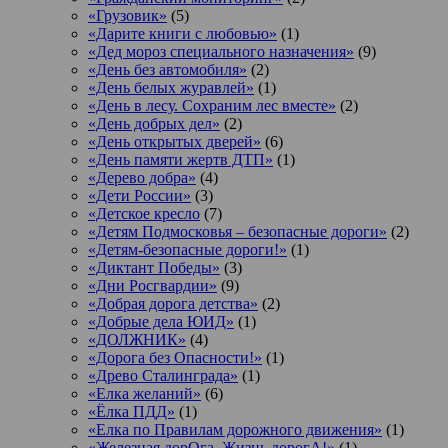
«Грузовик»
(5)
«Дарите книги с любовью»
(1)
«Дед мороз специального назначения»
(9)
«День без автомобиля»
(2)
«День белых журавлей»
(1)
«День в лесу. Сохраним лес вместе»
(2)
«День добрых дел»
(2)
«День открытых дверей»
(6)
«День памяти жертв ДТП»
(1)
«Дерево добра»
(4)
«Дети России»
(3)
«Детское кресло
(7)
«Детям Подмосковья – безопасные дороги»
(2)
«Детям-безопасные дороги!»
(1)
«Диктант Победы»
(3)
«Дни Росгвардии»
(9)
«Добрая дорога детства»
(2)
«Добрые дела ЮИД»
(1)
«ДОЛЖНИК»
(4)
«Дорога без Опасности!»
(1)
«Древо Сталинграда»
(1)
«Елка желаний»
(6)
«Ёлка ПДД»
(1)
«Елка по Правилам дорожного движения»
(1)
«Железная дорОга. Жизнь дорогА!»
(1)