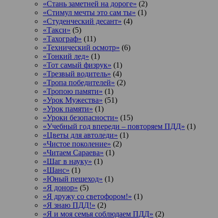
«Стань заметней на дороге»
(2)
«Стимул мечты это сам ты»
(1)
«Студенческий десант»
(4)
«Такси»
(5)
«Тахограф»
(11)
«Технический осмотр»
(6)
«Тонкий лед»
(1)
«Тот самый физрук»
(1)
«Трезвый водитель»
(4)
«Тропа победителей»
(2)
«Тропою памяти»
(1)
«Урок Мужества»
(51)
«Урок памяти»
(1)
«Уроки безопасности»
(15)
«Учебный год впереди – повторяем ПДД»
(1)
«Цветы для автоледи»
(1)
«Чистое поколение»
(2)
«Читаем Сараева»
(1)
«Шаг в науку»
(1)
«Шанс»
(1)
«Юный пешеход»
(1)
«Я донор»
(5)
«Я дружу со светофором!»
(1)
«Я знаю ПДД!»
(2)
«Я и моя семья соблюдаем ПДД»
(2)