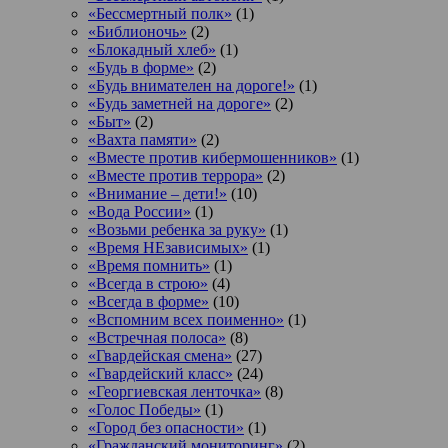
«Бессмертный полк»
(1)
«Библионочь»
(2)
«Блокадный хлеб»
(1)
«Будь в форме»
(2)
«Будь внимателен на дороге!»
(1)
«Будь заметней на дороге»
(2)
«Быт»
(2)
«Вахта памяти»
(2)
«Вместе против кибермошенников»
(1)
«Вместе против террора»
(2)
«Внимание – дети!»
(10)
«Вода России»
(1)
«Возьми ребенка за руку»
(1)
«Время НЕзависимых»
(1)
«Время помнить»
(1)
«Всегда в строю»
(4)
«Всегда в форме»
(10)
«Вспомним всех поименно»
(1)
«Встречная полоса»
(8)
«Гвардейская смена»
(27)
«Гвардейский класс»
(24)
«Георгиевская ленточка»
(8)
«Голос Победы»
(1)
«Город без опасности»
(1)
«Гражданский мониторинг»
(2)