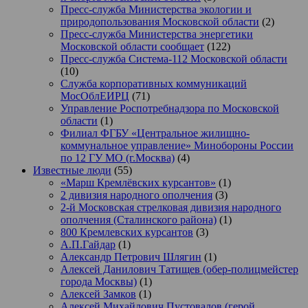
Пресс-служба Министерства экологии и
природопользования Московской области
(2)
Пресс-служба Министерства энергетики
Московской области сообщает
(122)
Пресс-служба Система-112 Московской области
(10)
Служба корпоративных коммуникаций
МосОблЕИРЦ
(71)
Управление Роспотребнадзора по Московской
области
(1)
Филиал ФГБУ «Центральное жилищно-
коммунальное управление» Минобороны России
по 12 ГУ МО (г.Москва)
(4)
Известные люди
(55)
«Марш Кремлёвских курсантов»
(1)
2 дивизия народного ополчения
(3)
2-й Московская стрелковая дивизия народного
ополчения (Сталинского района)
(1)
800 Кремлевских курсантов
(3)
А.П.Гайдар
(1)
Александр Петрович Шлягин
(1)
Алексей Данилович Татищев (обер-полицмейстер
города Москвы)
(1)
Алексей Замков
(1)
Алексей Михайлович Пустовалов (герой