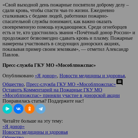
«Свой выходной день пожарные посвятили доброму делу –
сдали кровь, чтобы спасти чьи-то жизни. Ежедневно
сталкиваясь с бедами людей, работники пожарно-
спасательной службы понимают, как важно оказать
своевременную помощь нуждающимся. Среди огнеборцев
есть и те, кто удостоились звания «Почётный донор России» и
продолжают безвозмездно сдавать кровь и плазму. Пожарные
намерены участвовать в следующих донорских акциях,
показывая пример своим землякам», — отметил Александр
Павлов.
Пресс-служба ГКУ МО «Мособлпожспас»
Опубликовано
«Я донор»
,
Новости медицины и здоровья
,
comment
Общество
,
Пресс-служба ГКУ МО «Мособлпожспас»
Оставить Комментарий
на Пожарные ГКУ МО
«Мособлпожспас» приняли участие в донорской акции
Понравилась статья? Поддержите нас!
Читайте больше на эту тему:
«Я донор»
Новости медицины и здоровья
Общество