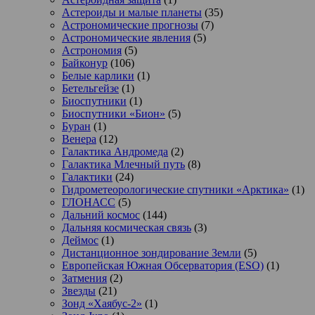
Астероиды и малые планеты
(35)
Астрономические прогнозы
(7)
Астрономические явления
(5)
Астрономия
(5)
Байконур
(106)
Белые карлики
(1)
Бетельгейзе
(1)
Биоспутники
(1)
Биоспутники «Бион»
(5)
Буран
(1)
Венера
(12)
Галактика Андромеда
(2)
Галактика Млечный путь
(8)
Галактики
(24)
Гидрометеорологические спутники «Арктика»
(1)
ГЛОНАСС
(5)
Дальний космос
(144)
Дальняя космическая связь
(3)
Деймос
(1)
Дистанционное зондирование Земли
(5)
Европейская Южная Обсерватория (ESO)
(1)
Затмения
(2)
Звезды
(21)
Зонд «Хаябус-2»
(1)